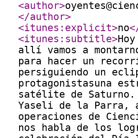
<author
>
oyentes@cien
</author
>
<itunes:explicit
>
no
<
<itunes:subtitle
>
Hoy
allí vamos a montarn
para hacer un recorr
persiguiendo un ecli
protagonistasuna est
satélite de Saturno.
Yaseli de la Parra, 
operaciones de Cienc
nos habla de los log