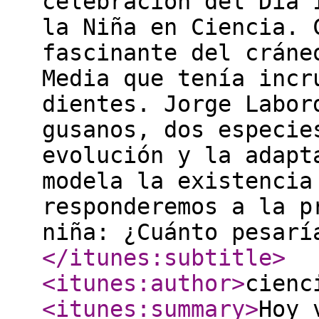
celebración del Día 
la Niña en Ciencia. 
fascinante del cráne
Media que tenía incr
dientes. Jorge Labor
gusanos, dos especie
evolución y la adapt
modela la existencia
responderemos a la p
niña: ¿Cuánto pesarí
</itunes:subtitle
>
<itunes:author
>
cienc
<itunes:summary
>
Hoy 