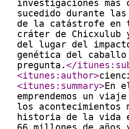
investigaciones más 
sucedido durante las
de la catástrofe en 
cráter de Chicxulub 
del lugar del impact
genética del caballo
pregunta.
</itunes:su
<itunes:author
>
cienc
<itunes:summary
>
En e
emprendemos un viaje
los acontecimientos 
historia de la vida 
66 millones de años 