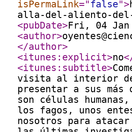
isPermaLink
="
false
"
>
alla-del-aliento-del
<pubDate
>
Fri, 04 Jan
<author
>
oyentes@cien
</author
>
<itunes:explicit
>
no
<
<itunes:subtitle
>
Com
visita al interior d
presentar a sus más 
son células humanas,
los fagos, unos ente
nosotros para atacar
las últimas investig