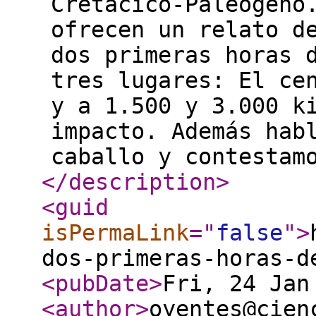
Cretácico-Paleógeno
ofrecen un relato d
dos primeras horas 
tres lugares: El ce
y a 1.500 y 3.000 k
impacto. Además hab
caballo y contestam
</description
>
<guid
isPermaLink
="
false
"
>
dos-primeras-horas-d
<pubDate
>
Fri, 24 Jan
<author
>
oyentes@cien