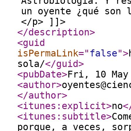
Astrobiología. Y re
un oyente ¿qué son 
</p> ]]>
</description
>
<guid
isPermaLink
="
false
"
>
sola/
</guid
>
<pubDate
>
Fri, 10 May
<author
>
oyentes@cien
</author
>
<itunes:explicit
>
no
<
<itunes:subtitle
>
Com
porque, a veces, sor