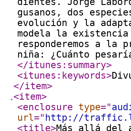
dientes. Jorge Labor
gusanos, dos especie
evolución y la adapt
modela la existencia
responderemos a la p
niña: ¿Cuánto pesarí
</itunes:summary
>
<itunes:keywords
>
Div
</item
>
<item
>
<enclosure
type
="
aud
url
="
http://traffic.
<title
>
Más allá del 