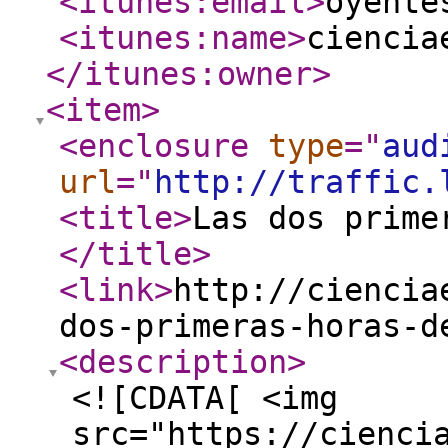
<itunes:email
>
oyente
<itunes:name
>
ciencia
</itunes:owner
>
<item
>
<enclosure
type
="
aud
url
="
http://traffic.
<title
>
Las dos prime
</title
>
<link
>
http://ciencia
dos-primeras-horas-d
<description
>
<![CDATA[ <img
src="https://cienci