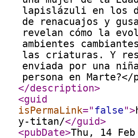
lapislázuli en los 
de renacuajos y gus
revelan cómo la evo
ambientes cambiante
las criaturas. Y re
enviada por una niñ
persona en Marte?</
</description
>
<guid
isPermaLink
="
false
"
>
y-titan/
</guid
>
<pubDate
>
Thu, 14 Feb