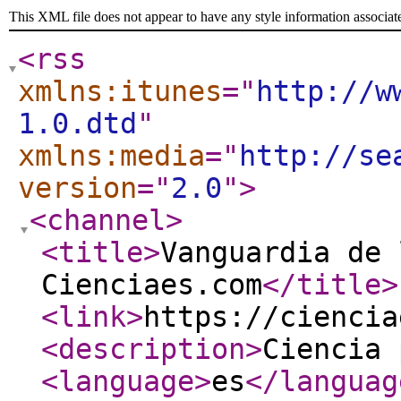
This XML file does not appear to have any style information associat
<rss
xmlns:itunes
="
http://w
1.0.dtd
"
xmlns:media
="
http://se
version
="
2.0
"
>
<channel
>
<title
>
Vanguardia de 
Cienciaes.com
</title
>
<link
>
https://ciencia
<description
>
Ciencia 
<language
>
es
</languag