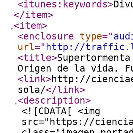
<itunes:keywords
>
Div
</item
>
<item
>
<enclosure
type
="
aud
url
="
http://traffic.
<title
>
Supertormenta
Origen de la vida. F
<link
>
http://ciencia
sola/
</link
>
<description
>
<![CDATA[ <img
src="https://cienci
class="imagen_porta