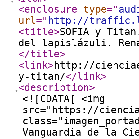
<enclosure
type
="
aud
url
="
http://traffic.
<title
>
SOFIA y Titan
del lapislázuli. Ren
</title
>
<link
>
http://ciencia
y-titan/
</link
>
<description
>
<![CDATA[ <img
src="https://cienci
class="imagen_porta
Vanguardia de la Ci