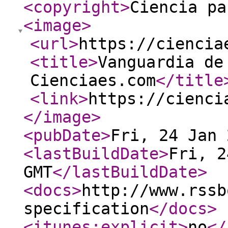
<copyright
>
Ciencia pa
<image
>
<url
>
https://ciencia
<title
>
Vanguardia de
Cienciaes.com
</title
<link
>
https://cienci
</image
>
<pubDate
>
Fri, 24 Jan 
<lastBuildDate
>
Fri, 2
GMT
</lastBuildDate
>
<docs
>
http://www.rssb
specification
</docs
>
<itunes:explicit
>
no
</