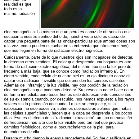
realidad es que
todo es lo
mismo: radiación
electromagnética. Lo mismo que un perro es capaz de oír sonidos que
escapan a nuestro sentido del oído, nuestra vista sólo es capaz de
captar una pequeña parte de las ondas-partículas (que ambas cosas son
a la vez, como pueden escuchar en la entrevista que ofrecemos hoy)
que nos llegan en forma de radiación electromagnética.
Curiosamente, parte de lo que nuestros ojos son incapaces de detectar,
lo detectan otros sentidos. El calor que desprende una hoguera es otra
forma de radiación electromagnética, del mismo tipo que la luz pero de
frecuencia más baja, que se conoce como “radiación infrarroja”. En
cierto sentido, cada célula de nuestra piel es un ojo diminuto capaz de
captar esa radiación invisible que desprenden los cuerpos calientes.
Además del infrarrojo y la luz visible, hay otra porción de la radiación
electromagnética que podemos detectar. Su presencia no se hace notar
de forma inmediata pero todos hemos sido dolorosamente conscientes
de su existencia cuando, por descuido, nos hemos expuesto a los rayos
solares sin la protección adecuada. La piel se enrojece y, si la
exposición ha sido excesiva, sufrimos quemaduras solares que matan
las células superficiales y hacen que la capa se desprenda a los pocos
días. Ése es el efecto de la “radiación ultravioleta”, un tipo de radiación
de frecuencia más alta que la luz visible pero tan real que provoca
cambios fisiológicos, como el oscurecimiento de la piel, para
defendernos de ella.
Durante mucho tiempo la energía procedente del Sol fue clasificada en