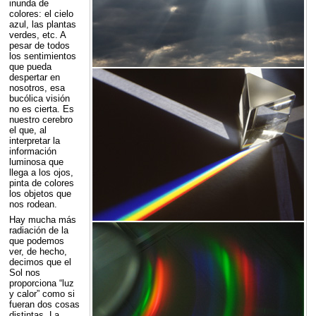
inunda de
colores: el cielo
azul, las plantas
verdes, etc. A
pesar de todos
los sentimientos
que pueda
despertar en
nosotros, esa
bucólica visión
no es cierta. Es
nuestro cerebro
el que, al
interpretar la
información
luminosa que
llega a los ojos,
pinta de colores
los objetos que
nos rodean.
Hay mucha más
radiación de la
que podemos
ver, de hecho,
decimos que el
Sol nos
proporciona “luz
y calor” como si
fueran dos cosas
distintas. La