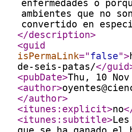
enfermedades o porq
ambientes que no so
convertido en espec
</description
>
<guid
isPermaLink
="
false
"
>
de-seis-patas/
</guid
<pubDate
>
Thu, 10 Nov
<author
>
oyentes@cien
</author
>
<itunes:explicit
>
no
<
<itunes:subtitle
>
Les
que se ha ganado el 