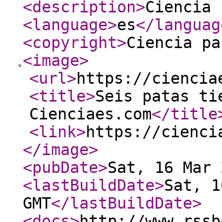
<description
>
Ciencia 
<language
>
es
</languag
<copyright
>
Ciencia pa
<image
>
<url
>
https://ciencia
<title
>
Seis patas ti
Cienciaes.com
</title
<link
>
https://cienci
</image
>
<pubDate
>
Sat, 16 Mar 
<lastBuildDate
>
Sat, 1
GMT
</lastBuildDate
>
<docs
>
http://www.rssb