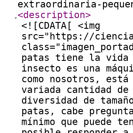
extraordinaria-peque
<description
>
<![CDATA[ <img
src="https://cienci
class="imagen_porta
patas tiene la vida
insecto es una máqu
como nosotros, está
variada cantidad de
diversidad de tamañ
patas, cabe pregunt
mínimo que puede te
posible responder a