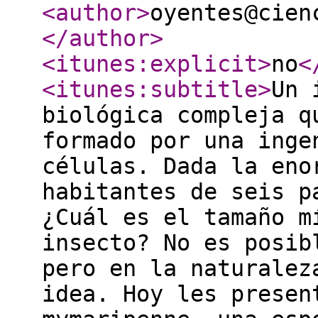
<author
>
oyentes@cien
</author
>
<itunes:explicit
>
no
<
<itunes:subtitle
>
Un 
biológica compleja q
formado por una inge
células. Dada la eno
habitantes de seis p
¿Cuál es el tamaño m
insecto? No es posib
pero en la naturalez
idea. Hoy les presen