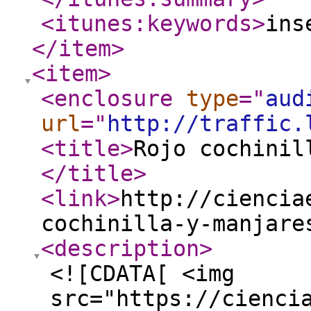
<itunes:keywords
>
ins
</item
>
<item
>
<enclosure
type
="
aud
url
="
http://traffic.
<title
>
Rojo cochinil
</title
>
<link
>
http://ciencia
cochinilla-y-manjare
<description
>
<![CDATA[ <img
src="https://cienci