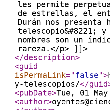
les permite perpetu
de estrellas, el en
Durán nos presenta 
telescopio&#8221; y
nombres son un índi
rareza.</p> ]]>
</description
>
<guid
isPermaLink
="
false
"
>
y-telescopios/
</guid
<pubDate
>
Tue, 01 May
<author
>
oyentes@cien