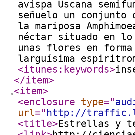
avispa Uscana semifu
señuelo un conjunto 
la mariposa Amphimoe
néctar situado en lo
unas flores en forma
larguísima espiritro
<itunes:keywords
>
ins
</item
>
<item
>
<enclosure
type
="
aud
url
="
http://traffic.
<title
>
Estrellas y t
<link
>
http://ciencia