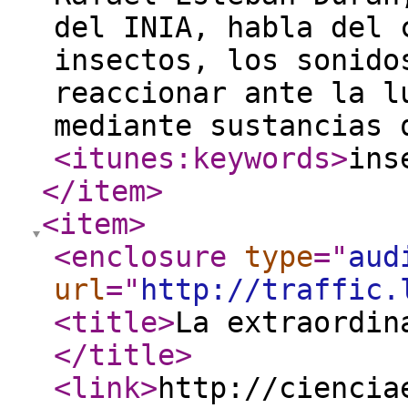
del INIA, habla del 
insectos, los sonido
reaccionar ante la l
mediante sustancias 
<itunes:keywords
>
ins
</item
>
<item
>
<enclosure
type
="
aud
url
="
http://traffic.
<title
>
La extraordin
</title
>
<link
>
http://ciencia