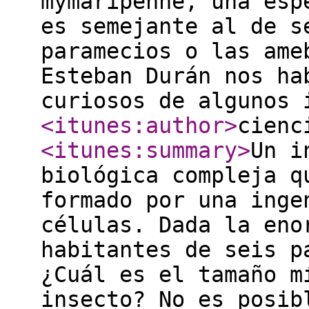
mymaripenne, una esp
es semejante al de s
paramecios o las ame
Esteban Durán nos ha
curiosos de algunos 
<itunes:author
>
cienc
<itunes:summary
>
Un i
biológica compleja q
formado por una inge
células. Dada la eno
habitantes de seis p
¿Cuál es el tamaño m
insecto? No es posib