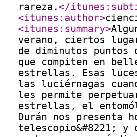
rareza.
</itunes:subt
<itunes:author
>
cienc
<itunes:summary
>
Algu
verano, ciertos luga
de diminutos puntos 
que compiten en bell
estrellas. Esas luce
las luciérnagas cuan
les permite perpetua
estrellas, el entomó
Durán nos presenta h
telescopio&#8221; y 