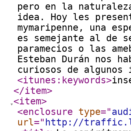
pero en la naturalez
idea. Hoy les presen
mymaripenne, una esp
es semejante al de s
paramecios o las ame
Esteban Durán nos ha
curiosos de algunos 
<itunes:keywords
>
ins
</item
>
<item
>
<enclosure
type
="
aud
url
="
http://traffic.