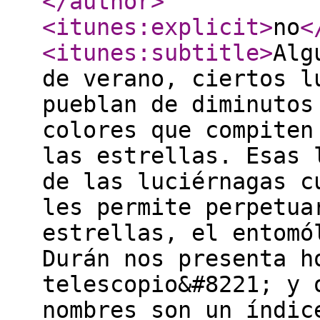
</author
>
<itunes:explicit
>
no
<
<itunes:subtitle
>
Alg
de verano, ciertos l
pueblan de diminutos
colores que compiten
las estrellas. Esas 
de las luciérnagas c
les permite perpetua
estrellas, el entomó
Durán nos presenta h
telescopio&#8221; y 
nombres son un índic