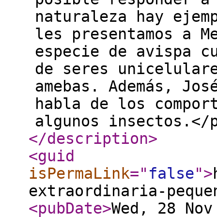
naturaleza hay ejem
les presentamos a M
especie de avispa c
de seres unicelular
amebas. Además, Jos
habla de los compor
algunos insectos.</
</description
>
<guid
isPermaLink
="
false
"
>
extraordinaria-peque
<pubDate
>
Wed, 28 Nov