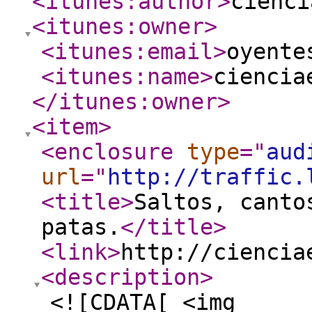
<itunes:author
>
cienci
<itunes:owner
>
<itunes:email
>
oyente
<itunes:name
>
ciencia
</itunes:owner
>
<item
>
<enclosure
type
="
aud
url
="
http://traffic.
<title
>
Saltos, canto
patas.
</title
>
<link
>
http://ciencia
<description
>
<![CDATA[ <img