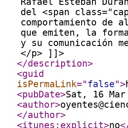
Rafael Esteban Durá
del <span class="ca
comportamiento de a
que emiten, la form
y su comunicación m
</p> ]]>
</description
>
<guid
isPermaLink
="
false
"
>
<pubDate
>
Sat, 16 Mar
<author
>
oyentes@cien
</author
>
<itunes:explicit
>
no
<