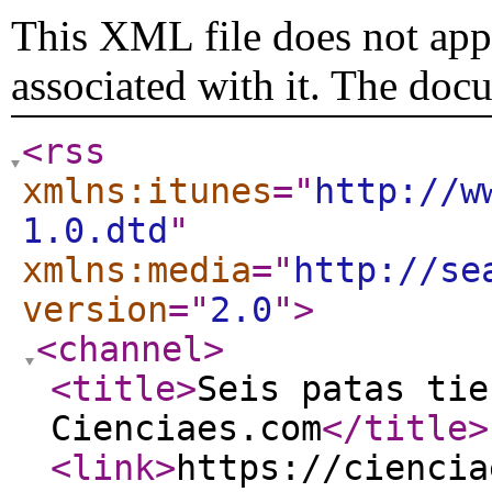
This XML file does not appe
associated with it. The doc
<rss
xmlns:itunes
="
http://w
1.0.dtd
"
xmlns:media
="
http://se
version
="
2.0
"
>
<channel
>
<title
>
Seis patas tie
Cienciaes.com
</title
>
<link
>
https://ciencia