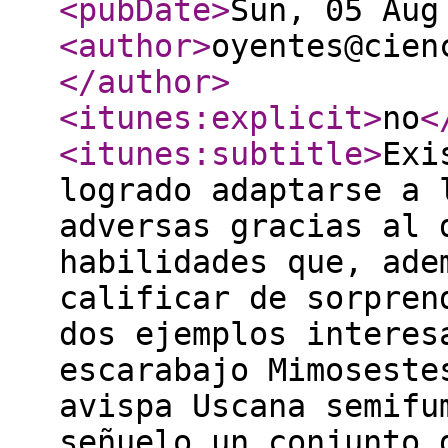
<pubDate
>
Sun, 05 Aug
<author
>
oyentes@cien
</author
>
<itunes:explicit
>
no
<
<itunes:subtitle
>
Exi
logrado adaptarse a 
adversas gracias al 
habilidades que, ade
calificar de sorpren
dos ejemplos interes
escarabajo Mimoseste
avispa Uscana semifu
señuelo un conjunto 