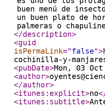
es uno de los prota
buen menú de insect
un buen plato de ho
palmeras o chapulin
</description
>
<guid
isPermaLink
="
false
"
>
cochinilla-y-manjare
<pubDate
>
Mon, 03 Oct
<author
>
oyentes@cien
</author
>
<itunes:explicit
>
no
<
<itunes:subtitle
>
Ant