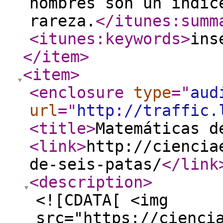
nombres son un índic
rareza.
</itunes:summ
<itunes:keywords
>
ins
</item
>
<item
>
<enclosure
type
="
aud
url
="
http://traffic.
<title
>
Matemáticas d
<link
>
http://ciencia
de-seis-patas/
</link
<description
>
<![CDATA[ <img
src="https://cienci