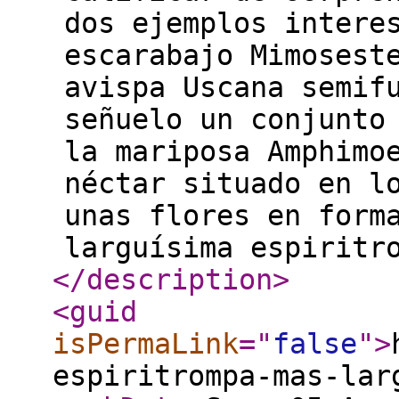
dos ejemplos intere
escarabajo Mimosest
avispa Uscana semif
señuelo un conjunto
la mariposa Amphimo
néctar situado en l
unas flores en form
larguísima espiritr
</description
>
<guid
isPermaLink
="
false
"
>
espiritrompa-mas-lar