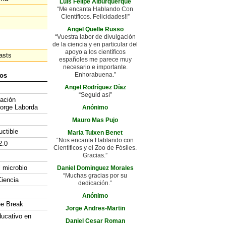
Luis Felipe Alburquerque
“Me encanta Hablando Con
Científicos. Felicidades!!”
Angel Quelle Russo
“Vuestra labor de divulgación
de la ciencia y en particular del
apoyo a los científicos
asts
españoles me parece muy
necesario e importante.
Enhorabuena.”
os
Angel Rodríguez Díaz
“Seguid así”
gación
Jorge Laborda
Anónimo
Mauro Mas Pujo
uctible
Maria Tuixen Benet
“Nos encanta Hablando con
2.0
Científicos y el Zoo de Fósiles.
Gracias.”
l microbio
Daniel Dominguez Morales
“Muchas gracias por su
iencia
dedicación.”
Anónimo
ee Break
Jorge Andres-Martin
ducativo en
Daniel Cesar Roman