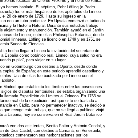
a en zonas rocosas de Oriente Próximo y el norte de África.
 ya hemos hablado. El séptimo, Pehr Löfling (o Pedro
ezuela) fue el más hispánico de los apóstoles de Linneo.
, el 20 de enero de 1729. Hasta su ingreso en la
sa con un tutor particular. En Upsala comenzó estudiando
cina y la Historia Natural. Durante sus estudios trabajó
 de alojamiento y manutención. También ayudó en el Jardín
s obras de Linneo, entre ellas Philosophia Botanica, donde
omial linneana. Löfling se licenció en 1749 y en 1751 se
demia Sueca de Ciencias.
a hecho llegar a Linneo la invitación del secretario de
e a España como botánico real. Linneo, cuya salud no era
erido pupilo”, para viajar en su lugar.
rcó en Gotemburgo con destino a Oporto, desde donde
a capital de España; en este periodo aprendió castellano y
etales. Una de ellas fue bautizada por Linneo con el
 apóstol.
 Madrid, que establecía los límites entre las posesiones
siglos de disputas territoriales, se estaba organizando una
a, la llamada Expedición de Límites al Orinoco. En 1753 se
ico real de la expedición, así que este se trasladó a
stancia en Cádiz, para no permanecer inactivo, se dedicó a
to que recoge este trabajo, que no se llegó a publicar, viajó
lto a España; hoy se conserva en el Real Jardín Botánico
barcó con dos asistentes, Benito Paltor y Antonio Condal, y
an de Dios Castel, con destino a Cumaná, en Venezuela,
botánicos comenzaron sus herborizaciones por los