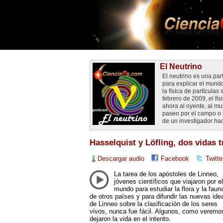
El Neutrino
El neutrino es una par
para explicar el mundo.
la física de partículas
febrero de 2009, el fí
ahora al oyente, al mu
paseo por el campo o u
de un investigador ha
Hasselquist y Löfling, dos vidas 
Descargar audio
Facebook
Twitte
La tarea de los apóstoles de Linneo,
jóvenes científicos que viajaron por e
mundo para estudiar la flora y la faun
de otros países y para difundir las nuevas ide
de Linneo sobre la clasificación de los seres
vivos, nunca fue fácil. Algunos, como veremo
dejaron la vida en el intento.