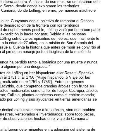
on tierra adentro. A finales de ese mes, se embarcaron con
o Santo, desde donde exploraron los territorios
a Cumaná, donde Löfling, enfermo, permaneció inactivo el
ó a las Guayanas con el objetivo de remontar el Orinoco
de demarcación de la frontera con los territorios
 de especímenes posible, Löfling viajó por tierra con parte
a expedición lo hacía por mar. Debido a las penosas
Löfling sufrió varios episodios de fiebres, que finalmente le
, a la edad de 27 años, en la misión de San Antonio del
zuela. Cuenta la historia que antes de morir se convirtió al
al pie de un naranjo junto a la iglesia de la misión de
Nunca ha perdido tanto la botánica por una muerte y nunca
a alguien por una desgracia.”
os de Löfling en Iter hispanicum eller Resa til Spanska
 år 1751 til år 1756 (“Viaje hispánico, o Viaje por las
 realizado entre 1751 y 1756”). Entre los géneros
 Lecythis, que comprende grandes árboles con frutos en
ustos medicinales como la flor de fuego; Cecropia, árboles
mo; Callisia, plantas herbáceas como el cohitre morado;
tado por Löfling y sus ayudantes en tierras americanas se
e dedicó exclusivamente a la botánica, sino que también
rrestres, vertebrados e invertebrados; sobre todo peces,
or de observaciones hechas en el viaje de Cumaná a
paña fueron determinantes en la adopción del sistema de