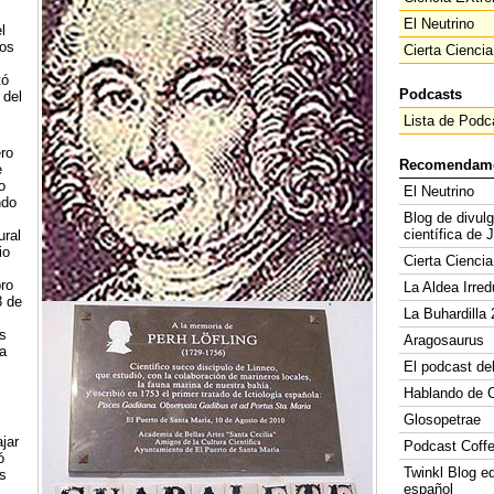
El Neutrino
l
dos
Cierta Ciencia
tó
Podcasts
 del
Lista de Podc
ero
Recomendam
e
o
El Neutrino
ndo
Blog de divul
científica de 
ural
io
Cierta Ciencia
ro
La Aldea Irred
3 de
La Buhardilla 
s
Aragosaurus
a
El podcast de
Hablando de C
Glosopetrae
jar
Podcast Coff
ó
Twinkl Blog e
s
español