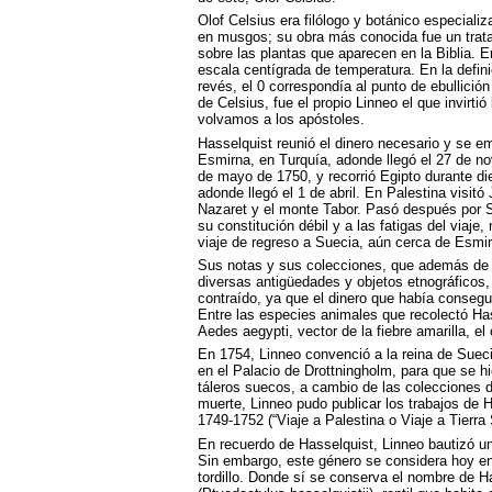
Olof Celsius era filólogo y botánico especializ
en musgos; su obra más conocida fue un trat
sobre las plantas que aparecen en la Biblia. E
escala centígrada de temperatura. En la defini
revés, el 0 correspondía al punto de ebullició
de Celsius, fue el propio Linneo el que invirt
volvamos a los apóstoles.
Hasselquist reunió el dinero necesario y se 
Esmirna, en Turquía, adonde llegó el 27 de novi
de mayo de 1750, y recorrió Egipto durante di
adonde llegó el 1 de abril. En Palestina visitó
Nazaret y el monte Tabor. Pasó después por S
su constitución débil y a las fatigas del viaje
viaje de regreso a Suecia, aún cerca de Esmir
Sus notas y sus colecciones, que además de 
diversas antigüedades y objetos etnográficos
contraído, ya que el dinero que había consegui
Entre las especies animales que recolectó Ha
Aedes aegypti, vector de la fiebre amarilla, el
En 1754, Linneo convenció a la reina de Sueci
en el Palacio de Drottningholm, para que se h
táleros suecos, a cambio de las colecciones d
muerte, Linneo pudo publicar los trabajos de H
1749-1752 (“Viaje a Palestina o Viaje a Tierra
En recuerdo de Hasselquist, Linneo bautizó u
Sin embargo, este género se considera hoy en 
tordillo. Donde sí se conserva el nombre de 