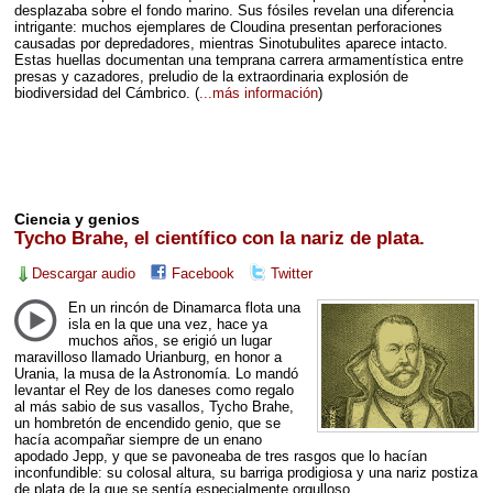
desplazaba sobre el fondo marino. Sus fósiles revelan una diferencia
intrigante: muchos ejemplares de Cloudina presentan perforaciones
causadas por depredadores, mientras Sinotubulites aparece intacto.
Estas huellas documentan una temprana carrera armamentística entre
presas y cazadores, preludio de la extraordinaria explosión de
biodiversidad del Cámbrico.
(
...más información
)
Ciencia y genios
Tycho Brahe, el científico con la nariz de plata.
Descargar audio
Facebook
Twitter
En un rincón de Dinamarca flota una
isla en la que una vez, hace ya
muchos años, se erigió un lugar
maravilloso llamado Urianburg, en honor a
Urania, la musa de la Astronomía. Lo mandó
levantar el Rey de los daneses como regalo
al más sabio de sus vasallos, Tycho Brahe,
un hombretón de encendido genio, que se
hacía acompañar siempre de un enano
apodado Jepp, y que se pavoneaba de tres rasgos que lo hacían
inconfundible: su colosal altura, su barriga prodigiosa y una nariz postiza
de plata de la que se sentía especialmente orgulloso.