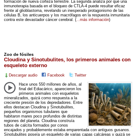
formación de nueva corteza terrestre. La segunda analiza por qué una
inmunoterapia basada en el bloqueo de
CTLA
-4 puede resultar eficaz
frente al glioblastoma, revelando un inesperado protagonismo de las
células B, los anticuerpos y los macrófagos en la respuesta inmunitaria
contra este devastador cáncer cerebral.
(
...más información
)
Zoo de fósiles
Cloudina y Sinotubulites, los primeros animales con
esqueleto externo
Descargar audio
Facebook
Twitter
Hace unos 550 millones de años, al
final del Ediacárico, aparecieron los
primeros animales con esqueletos
mineralizados, quizá como respuesta a la
creciente presión de los depredadores. Entre
ellos destacan Cloudina y Sinotubulites,
pequeños organismos tubulares que
habitaron mares poco profundos de distintas
regiones del planeta. Cloudina construía
tubos de calcita formados por conos
encajados y probablemente estaba emparentada con antiguos gusanos.
Sinotubulites poseía un esqueleto de varias capas calcáreas y quizá se