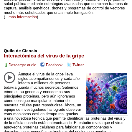
salud pública mediante estrategias avanzadas que combinan trampas de
captura, análisis genéticos, drones y programas de control de vectores
mucho más sofisticados que una simple fumigación.
(
...más información
)
Quilo de Ciencia
Interactómica del virus de la gripe
Descargar audio
Facebook
Twitter
Aunque el virus de la gripe lleva
siglos acompañándonos y cada año
infecta a millones de personas,
todavía guarda muchos secretos. Sabemos
cómo es su genoma y conocemos sus
principales proteínas, pero aún ignoramos
cómo consigue manipular el interior de
nuestras células para reproducirse. Ahora, un
equipo de investigadores ha logrado observar
esas maniobras casi en tiempo real gracias
a una novedosa técnica que permite identificar las proteínas del virus y
de la célula cuando están interactuando. El estudio revela que el virus
aprovecha proteínas celulares para fabricar sus componentes y
desactiva unas pequeñas estructuras del núcleo que ayudan a