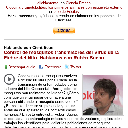
glioblastoma.
en
Ciencia Fresca
Cloudina y Sinotubulites, los primeros animales con esqueleto externo
en
Zoo de Fósiles
Hazte
mecenas
y ayúdanos a continuar elaborando los podcasts de
Cienciaes.
Hablando con Científicos
Control de mosquitos transmisores del Virus de la
Fiebre del Nilo. Hablamos con Rubén Bueno
Descargar audio
Facebook
Twitter
Cada verano los mosquitos vuelven
a ocupar titulares por su papel en la
transmisión de enfermedades como
la fiebre del Nilo Occidental. Pero ¿todos los
mosquitos son realmente peligrosos? ¿Cómo
consigue un virus pasar de un ave a una
persona utilizando al mosquito como vector?
¿Es posible detectar su presencia y actuar
antes de que aparezcan los primeros casos
humanos? En esta entrevista, Rubén Bueno,
especialista en entomología médica y control de vectores, explica cómo
trabajan los científicos para vigilar las poblaciones de mosquitos,
detectar precozmente la circulación del virus y reducir el riesgo para la