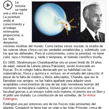
La
historia
se repite
una y otra vez.
La juventud,
unida al
conocimiento y
al trabajo
extenuante,
proporciona, a
los más
despiertos,
visiones insólitas del mundo. Como tantas veces sucede, la osadía de
las nuevas ideas choca con las verdades establecidas y, sobretodo, con
los que las defienden. Pero el conocimiento, como la juventud, no tiene
color, raza o fronteras y, tarde o temprano, el método científico triunfa.
En 1930, Sbrahmanyan Chandrasekhar era un joven hindú de 24 años
de edad, natural de Lahore (ahora Pakistán), recién licenciado en
físicas. En el colegio había destacado por su habilidad con las
matemáticas, física y química e, incluso, en el estudio del sánscrito. A
pesar de la falta de medios y libros adecuados, Chandra -que así le
llamaban sus amigos- se las había apañado para adquirir unos
aceptables conocimientos de una de las más novedosas teorías del
momento: la mecánica cuántica. Incluso ganó un concurso en la
facultad gracias a un ensayo sobre esta materia, el premio era un libro y
él pidió uno titulado:
La constitución de las estrellas
, de
Sir Arthur
Eddington
.
Eddington era por entonces uno de los físicos más eminentes del
planeta. Conquistó la fama tras un viaje a las Islas Príncipe, cerca de