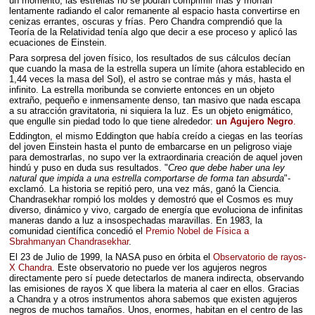
un momento, las estrellas no se podían comprimir más y morían
lentamente radiando el calor remanente al espacio hasta convertirse en
cenizas errantes, oscuras y frías. Pero Chandra comprendió que la
Teoría de la Relatividad tenía algo que decir a ese proceso y aplicó las
ecuaciones de Einstein.
Para sorpresa del joven físico, los resultados de sus cálculos decían
que cuando la masa de la estrella supera un límite (ahora establecido en
1,44 veces la masa del Sol), el astro se contrae más y más, hasta el
infinito. La estrella moribunda se convierte entonces en un objeto
extraño, pequeño e inmensamente denso, tan masivo que nada escapa
a su atracción gravitatoria, ni siquiera la luz. Es un objeto enigmático,
que engulle sin piedad todo lo que tiene alrededor:
un Agujero Negro
.
Eddington, el mismo Eddington que había creído a ciegas en las teorías
del joven Einstein hasta el punto de embarcarse en un peligroso viaje
para demostrarlas, no supo ver la extraordinaria creación de aquel joven
hindú y puso en duda sus resultados. "
Creo que debe haber una ley
natural que impida a una estrella comportarse de forma tan absurda
"-
exclamó. La historia se repitió pero, una vez más, ganó la Ciencia.
Chandrasekhar rompió los moldes y demostró que el Cosmos es muy
diverso, dinámico y vivo, cargado de energía que evoluciona de infinitas
maneras dando a luz a insospechadas maravillas. En 1983, la
comunidad científica concedió el
Premio Nobel de Física a
Sbrahmanyan Chandrasekhar
.
El 23 de Julio de 1999, la NASA puso en órbita el
Observatorio de rayos-
X Chandra
. Este observatorio no puede ver los agujeros negros
directamente pero sí puede detectarlos de manera indirecta, observando
las emisiones de rayos X que libera la materia al caer en ellos. Gracias
a Chandra y a otros instrumentos ahora sabemos que existen agujeros
negros de muchos tamaños. Unos, enormes, habitan en el centro de las