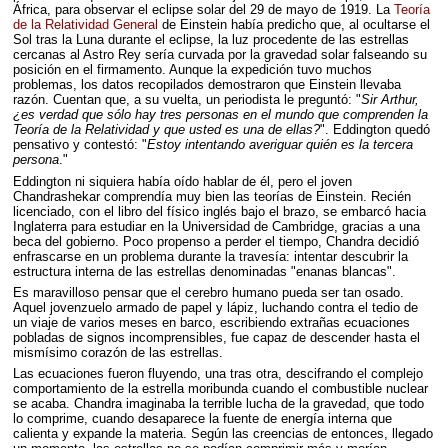
África, para observar el eclipse solar del 29 de mayo de 1919. La
Teoría
de la Relatividad General
de Einstein había predicho que, al ocultarse el
Sol tras la Luna durante el eclipse, la luz procedente de las estrellas
cercanas al Astro Rey sería curvada por la gravedad solar falseando su
posición en el firmamento. Aunque la expedición tuvo muchos
problemas, los datos recopilados demostraron que Einstein llevaba
razón. Cuentan que, a su vuelta, un periodista le preguntó: "
Sir Arthur,
¿es verdad que sólo hay tres personas en el mundo que comprenden la
Teoría de la Relatividad y que usted es una de ellas?
". Eddington quedó
pensativo y contestó: "
Estoy intentando averiguar quién es la tercera
persona
."
Eddington ni siquiera había oído hablar de él, pero el joven
Chandrashekar comprendía muy bien las teorías de Einstein. Recién
licenciado, con el libro del físico inglés bajo el brazo, se embarcó hacia
Inglaterra para estudiar en la Universidad de Cambridge, gracias a una
beca del gobierno. Poco propenso a perder el tiempo, Chandra decidió
enfrascarse en un problema durante la travesía: intentar descubrir la
estructura interna de las estrellas denominadas "enanas blancas".
Es maravilloso pensar que el cerebro humano pueda ser tan osado.
Aquel jovenzuelo armado de papel y lápiz, luchando contra el tedio de
un viaje de varios meses en barco, escribiendo extrañas ecuaciones
pobladas de signos incomprensibles, fue capaz de descender hasta el
mismísimo corazón de las estrellas.
Las ecuaciones fueron fluyendo, una tras otra, descifrando el complejo
comportamiento de la estrella moribunda cuando el combustible nuclear
se acaba. Chandra imaginaba la terrible lucha de la gravedad, que todo
lo comprime, cuando desaparece la fuente de energía interna que
calienta y expande la materia. Según las creencias de entonces, llegado