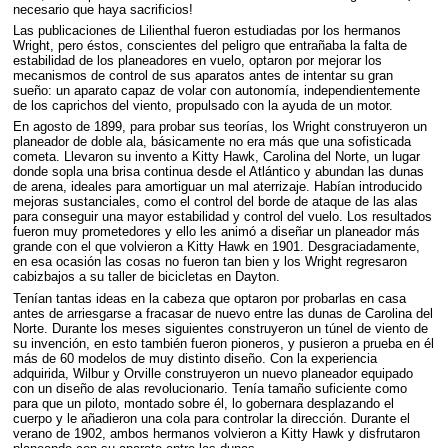
necesario que haya sacrificios!
Las publicaciones de Lilienthal fueron estudiadas por los hermanos
Wright, pero éstos, conscientes del peligro que entrañaba la falta de
estabilidad de los planeadores en vuelo, optaron por mejorar los
mecanismos de control de sus aparatos antes de intentar su gran
sueño: un aparato capaz de volar con autonomía, independientemente
de los caprichos del viento, propulsado con la ayuda de un motor.
En agosto de 1899, para probar sus teorías, los Wright construyeron un
planeador de doble ala, básicamente no era más que una sofisticada
cometa. Llevaron su invento a Kitty Hawk, Carolina del Norte, un lugar
donde sopla una brisa continua desde el Atlántico y abundan las dunas
de arena, ideales para amortiguar un mal aterrizaje. Habían introducido
mejoras sustanciales, como el control del borde de ataque de las alas
para conseguir una mayor estabilidad y control del vuelo. Los resultados
fueron muy prometedores y ello les animó a diseñar un planeador más
grande con el que volvieron a Kitty Hawk en 1901. Desgraciadamente,
en esa ocasión las cosas no fueron tan bien y los Wright regresaron
cabizbajos a su taller de bicicletas en Dayton.
Tenían tantas ideas en la cabeza que optaron por probarlas en casa
antes de arriesgarse a fracasar de nuevo entre las dunas de Carolina del
Norte. Durante los meses siguientes construyeron un túnel de viento de
su invención, en esto también fueron pioneros, y pusieron a prueba en él
más de 60 modelos de muy distinto diseño. Con la experiencia
adquirida, Wilbur y Orville construyeron un nuevo planeador equipado
con un diseño de alas revolucionario. Tenía tamaño suficiente como
para que un piloto, montado sobre él, lo gobernara desplazando el
cuerpo y le añadieron una cola para controlar la dirección. Durante el
verano de 1902, ambos hermanos volvieron a Kitty Hawk y disfrutaron