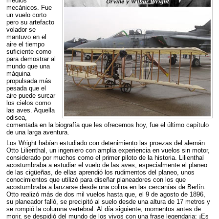
medios
mecánicos. Fue
un vuelo corto
pero su artefacto
volador se
mantuvo en el
aire el tiempo
suficiente como
para demostrar al
mundo que una
máquina
propulsada más
pesada que el
aire puede surcar
los cielos como
las aves. Aquella
odisea,
comentada en la biografía que les ofrecemos hoy, fue el último capítulo
de una larga aventura.
Los Wright habían estudiado con detenimiento las proezas del alemán
Otto Lilienthal, un ingeniero con amplia experiencia en vuelos sin motor,
considerado por muchos como el primer piloto de la historia. Lilienthal
acostumbraba a estudiar el vuelo de las aves, especialmente el planeo
de las cigüeñas, de ellas aprendió los rudimentos del planeo, unos
conocimientos que utilizó para diseñar planeadores con los que
acostumbraba a lanzarse desde una colina en las cercanías de Berlín.
Otto realizó más de dos mil vuelos hasta que, el 9 de agosto de 1896,
su planeador falló, se precipitó al suelo desde una altura de 17 metros y
se rompió la columna vertebral. Al día siguiente, momentos antes de
morir, se despidió del mundo de los vivos con una frase legendaria: ¡Es