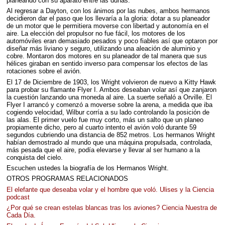
planeando con su aparato entre las dunas.
Al regresar a Dayton, con los ánimos por las nubes, ambos hermanos
decidieron dar el paso que los llevaría a la gloria: dotar a su planeador
de un motor que le permitiera moverse con libertad y autonomía en el
aire. La elección del propulsor no fue fácil, los motores de los
automóviles eran demasiado pesados y poco fiables así que optaron por
diseñar más liviano y seguro, utilizando una aleación de aluminio y
cobre. Montaron dos motores en su planeador de tal manera que sus
hélices giraban en sentido inverso para compensar los efectos de las
rotaciones sobre el avión.
El 17 de Diciembre de 1903, los Wright volvieron de nuevo a Kitty Hawk
para probar su flamante Flyer I. Ambos deseaban volar así que zanjaron
la cuestión lanzando una moneda al aire. La suerte señaló a Orville. El
Flyer I arrancó y comenzó a moverse sobre la arena, a medida que iba
cogiendo velocidad, Wilbur corría a su lado controlando la posición de
las alas. El primer vuelo fue muy corto, más un salto que un planeo
propiamente dicho, pero al cuarto intento el avión voló durante 59
segundos cubriendo una distancia de 852 metros. Los hermanos Wright
habían demostrado al mundo que una máquina propulsada, controlada,
más pesada que el aire, podía elevarse y llevar al ser humano a la
conquista del cielo.
Escuchen ustedes la biografía de los Hermanos Wright.
OTROS
PROGRAMAS
RELACIONADOS
El elefante que deseaba volar y el hombre que voló. Ulises y la Ciencia
podcast
¿Por qué se crean estelas blancas tras los aviones? Ciencia Nuestra de
Cada Día.