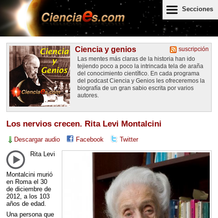
Secciones
Ciencia y genios
suscripción
Las mentes más claras de la historia han ido
tejiendo poco a poco la intrincada tela de araña
del conocimiento científico. En cada programa
del podcast Ciencia y Genios les ofreceremos la
biografía de un gran sabio escrita por varios
autores.
Los nervios crecen. Rita Levi Montalcini
Descargar audio
Facebook
Twitter
Rita Levi
Montalcini murió
en Roma el 30
de diciembre de
2012, a los 103
años de edad.
Una persona que