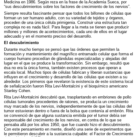
Medicina en 1986. Según reza en la frase de la Academia Sueca, por
“sus descubrimientos sobre los factores de crecimiento de los nervios”.
Siempre resulta fascinante pensar que todos los billones de células que
forman un ser humano adulto, con su variedad de tejidos y órganos,
proceden de una única célula primigenia. Construir una estructura tan
compleja no es nada fácil. Para llegar a la meta se tienen que producir
millones y millones de acontecimientos, cada uno de ellos en el lugar
adecuado y en el momento preciso del desarrollo.
El descubrimiento
Durante mucho tiempo se pensó que las órdenes que permiten la
formación y mantenimiento del magnífico entramado celular que forma el
cuerpo humano procedían de glándulas especializadas y alejadas del
lugar en el que se produce la transformación. Sin embargo, resultó que
ésa no era la única forma, también existen procesos que operan a
escala local. Muchos tipos de células fabrican y liberan sustancias que
influyen en el crecimiento y desarrollo de las células que existen a su
alrededor. Los primeros que revelaron la existencia de este sistema local
de señalización fueron Rita Levi-Montalcini y el bioquímico americano
Stanley Cohen.
Rita Levi-Montalcini descubrió que, trasplantando en embriones de pollo
células tumorales procedentes de ratones, se producía un crecimiento
muy marcado de los nervios, independientemente de que las células del
tumor estuvieran dentro o fuera de la bolsa que contenía al embrión. Rita
se convenció de que alguna sustancia emitida por el tumor debía ser
responsable del crecimiento de los nervios, en contra de lo que se
pensaba allá por los años 1950, que fue cuando hizo el descubrimiento.
Con este pensamiento en mente, diseñó una serie de experimentos que
le permitieron descubrir a la sustancia culpable: el Factor de Crecimiento