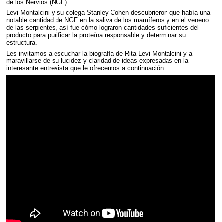
de los Nervios (
NGF
).
Levi Montalcini y su colega Stanley Cohen descubrieron que había una
notable cantidad de
NGF
en la saliva de los mamíferos y en el veneno
de las serpientes, así fue cómo lograron cantidades suficientes del
producto para purificar la proteína responsable y determinar su
estructura.
Les invitamos a escuchar la biografía de Rita Levi-Montalcini y a
maravillarse de su lucidez y claridad de ideas expresadas en la
interesante entrevista que le ofrecemos a continuación: