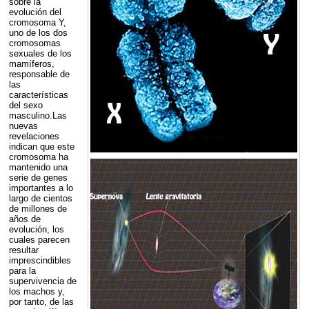
sobre la
evolución del
cromosoma Y,
uno de los dos
cromosomas
sexuales de los
mamíferos,
responsable de
las
características
del sexo
masculino.Las
nuevas
revelaciones
indican que este
cromosoma ha
mantenido una
serie de genes
importantes a lo
largo de cientos
de millones de
años de
evolución, los
cuales parecen
resultar
imprescindibles
para la
supervivencia de
los machos y,
por tanto, de las