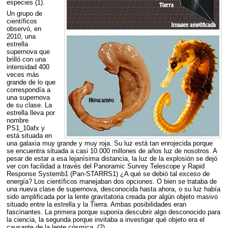
especies (1).
Un grupo de
científicos
observó, en
2010, una
estrella
supernova que
brilló con una
intensidad 400
veces más
grande de lo que
correspondía a
una supernova
de su clase. La
estrella lleva por
nombre
PS1_10afx y
está situada en
una galaxia muy grande y muy roja. Su luz está tan enrojecida porque
se encuentra situada a casi 10.000 millones de años luz de nosotros. A
pesar de estar a esa lejanísima distancia, la luz de la explosión se dejó
ver con facilidad a través del Panoramic Survey Telescope y Rapid
Response Systemb1 (Pan-STARRS1) ¿A qué se debió tal exceso de
energía? Los científicos manejaban dos opciones. O bien se trataba de
una nueva clase de supernova, desconocida hasta ahora, o su luz había
sido amplificada por la lente gravitatoria creada por algún objeto masivo
situado entre la estrella y la Tierra. Ambas posibilidades eran
fascinantes. La primera porque suponía descubrir algo desconocido para
la ciencia, la segunda porque invitaba a investigar qué objeto era el
causante de la lente cósmica. (2)