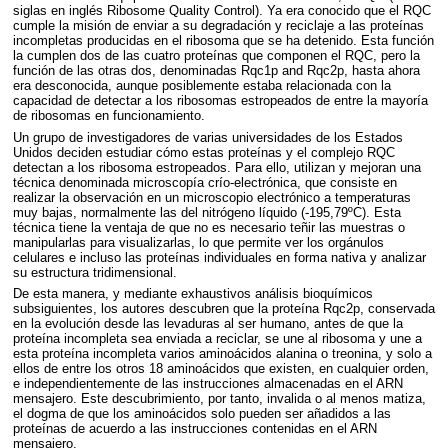
siglas en inglés Ribosome Quality Control). Ya era conocido que el
RQC
cumple la misión de enviar a su degradación y reciclaje a las proteínas
incompletas producidas en el ribosoma que se ha detenido. Esta función
la cumplen dos de las cuatro proteínas que componen el
RQC
, pero la
función de las otras dos, denominadas Rqc1p and Rqc2p, hasta ahora
era desconocida, aunque posiblemente estaba relacionada con la
capacidad de detectar a los ribosomas estropeados de entre la mayoría
de ribosomas en funcionamiento.
Un grupo de investigadores de varias universidades de los Estados
Unidos deciden estudiar cómo estas proteínas y el complejo
RQC
detectan a los ribosoma estropeados. Para ello, utilizan y mejoran una
técnica denominada microscopía crío-electrónica, que consiste en
realizar la observación en un microscopio electrónico a temperaturas
muy bajas, normalmente las del nitrógeno líquido (-195,79ºC). Esta
técnica tiene la ventaja de que no es necesario teñir las muestras o
manipularlas para visualizarlas, lo que permite ver los orgánulos
celulares e incluso las proteínas individuales en forma nativa y analizar
su estructura tridimensional.
De esta manera, y mediante exhaustivos análisis bioquímicos
subsiguientes, los autores descubren que la proteína Rqc2p, conservada
en la evolución desde las levaduras al ser humano, antes de que la
proteína incompleta sea enviada a reciclar, se une al ribosoma y une a
esta proteína incompleta varios aminoácidos alanina o treonina, y solo a
ellos de entre los otros 18 aminoácidos que existen, en cualquier orden,
e independientemente de las instrucciones almacenadas en el
ARN
mensajero. Este descubrimiento, por tanto, invalida o al menos matiza,
el dogma de que los aminoácidos solo pueden ser añadidos a las
proteínas de acuerdo a las instrucciones contenidas en el
ARN
mensajero.