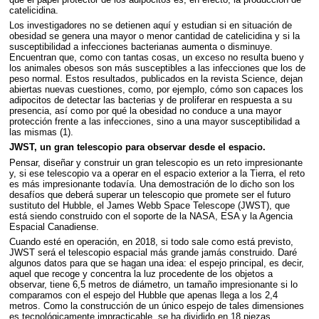
catelicidina.
Los investigadores no se detienen aquí y estudian si en situación de
obesidad se genera una mayor o menor cantidad de catelicidina y si la
susceptibilidad a infecciones bacterianas aumenta o disminuye.
Encuentran que, como con tantas cosas, un exceso no resulta bueno y
los animales obesos son más susceptibles a las infecciones que los de
peso normal. Estos resultados, publicados en la revista Science, dejan
abiertas nuevas cuestiones, como, por ejemplo, cómo son capaces los
adipocitos de detectar las bacterias y de proliferar en respuesta a su
presencia, así como por qué la obesidad no conduce a una mayor
protección frente a las infecciones, sino a una mayor susceptibilidad a
las mismas (1).
JWST
, un gran telescopio para observar desde el espacio.
Pensar, diseñar y construir un gran telescopio es un reto impresionante
y, si ese telescopio va a operar en el espacio exterior a la Tierra, el reto
es más impresionante todavía. Una demostración de lo dicho son los
desafíos que deberá superar un telescopio que promete ser el futuro
sustituto del Hubble, el James Webb Space Telescope (
JWST
), que
está siendo construido con el soporte de la
NASA
,
ESA
y la Agencia
Espacial Canadiense.
Cuando esté en operación, en 2018, si todo sale como está previsto,
JWST
será el telescopio espacial más grande jamás construido. Daré
algunos datos para que se hagan una idea: el espejo principal, es decir,
aquel que recoge y concentra la luz procedente de los objetos a
observar, tiene 6,5 metros de diámetro, un tamaño impresionante si lo
comparamos con el espejo del Hubble que apenas llega a los 2,4
metros. Como la construcción de un único espejo de tales dimensiones
es tecnológicamente impracticable, se ha dividido en 18 piezas