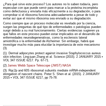
¿Para qué sirve este proceso? Los autores no lo saben todavía, pero
especulan con que puede servir para marcar a la proteína incompleta
como defectuosa y enviarla más eficazmente a su degradación, o para
comprobar si el ribosoma funciona adecuadamente a pesar de todo y
evitar así que el mismo ribosoma sea enviado a su degradación.
Como siempre que un proceso molecular es revelado por la ciencia,
surgen las preguntas de qué tipo de enfermedades o patologías pueden
surgir debido a su mal funcionamiento. Ciertas evidencias sugieren ya
que fallos en este proceso pueden estar implicados en el desarrollo de
enfermedades neurodegenerativas, como la esclerosis lateral
amiotrófica o la enfermedad de Alzheimer. Sin embargo, habrá que
investigar mucho más para elucidar la importancia de este mecanismo
(3).
(1). Dermal adipocytes protect against invasive Staphylococcus aureus
skin infection. Ling-juan Zhang et al. Science (2015). 2
JANUARY
2015 •
VOL
347
ISSUE
6217. Pp. 67-71.
(2)
James Webb Space Telescope (
JWST
)
NASA
(3). Rqc2p and 60S ribosomal subunits mediate mRNA-independent
elongation of nascent chains. Peter S. Shen et al. (2015). 2
JANUARY
2015 •
VOL
347
ISSUE
6217, pp 75-78.