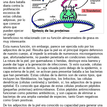
una dura batalla
diaria contra la
proliferación
excesiva de
estas células
adiposas, por lo
que conocer
ahora que
pueden ejercer
un papel
beneficioso no relacionado con su función almacenadora de grasa es
muy interesante.
Esta nueva función, sin embargo, parece ser ejercida solo por los
adipocitos de la piel. Resulta que la piel es el principal órgano defensivo
de nuestro cuerpo, al impedir la entrada de numerosos microorganismos
que, afortunadamente, no pueden penetrarla en condiciones normales.
La rotura de la piel, por quemaduras o heridas, destruye esta barrera y
puede dar lugar a la generación de infecciones. Si esto sucede, células
residentes en la dermis, la capa situada justo debajo de la epidermis, o
capa externa de la piel, se activan para presentar batalla a las bacterias
que han penetrado. Estas células de la dermis son de varios tipos, que
incluyen los fibroblastos, los fagocitos, los linfocitos, las células
dendríticas (células centinela) y también, sí, los adipocitos de la grasa
epitelial. Es conocido que algunas de estas células producen péptidos
(pequeñas proteínas) antimicrobianos. Estos péptidos antimicrobianos
funcionan como potentes antibióticos, y son capaces de eliminar a
bacterias de una amplia variedad de especies, tanto Gram negativas
como Gram positivas.
De los adipocitos de la piel era conocido su capacidad para generar una