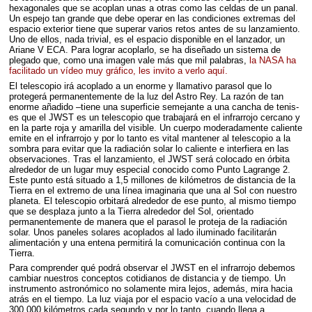
hexagonales que se acoplan unas a otras como las celdas de un panal.
Un espejo tan grande que debe operar en las condiciones extremas del
espacio exterior tiene que superar varios retos antes de su lanzamiento.
Uno de ellos, nada trivial, es el espacio disponible en el lanzador, un
Ariane V
ECA
. Para lograr acoplarlo, se ha diseñado un sistema de
plegado que, como una imagen vale más que mil palabras,
la
NASA
ha
facilitado un vídeo muy gráfico, les invito a verlo aquí.
El telescopio irá acoplado a un enorme y llamativo parasol que lo
protegerá permanentemente de la luz del Astro Rey. La razón de tan
enorme añadido –tiene una superficie semejante a una cancha de tenis-
es que el
JWST
es un telescopio que trabajará en el infrarrojo cercano y
en la parte roja y amarilla del visible. Un cuerpo moderadamente caliente
emite en el infrarrojo y por lo tanto es vital mantener al telescopio a la
sombra para evitar que la radiación solar lo caliente e interfiera en las
observaciones. Tras el lanzamiento, el
JWST
será colocado en órbita
alrededor de un lugar muy especial conocido como Punto Lagrange 2.
Este punto está situado a 1,5 millones de kilómetros de distancia de la
Tierra en el extremo de una línea imaginaria que una al Sol con nuestro
planeta. El telescopio orbitará alrededor de ese punto, al mismo tiempo
que se desplaza junto a la Tierra alrededor del Sol, orientado
permanentemente de manera que el parasol le proteja de la radiación
solar. Unos paneles solares acoplados al lado iluminado facilitarán
alimentación y una entena permitirá la comunicación continua con la
Tierra.
Para comprender qué podrá observar el
JWST
en el infrarrojo debemos
cambiar nuestros conceptos cotidianos de distancia y de tiempo. Un
instrumento astronómico no solamente mira lejos, además, mira hacia
atrás en el tiempo. La luz viaja por el espacio vacío a una velocidad de
300.000 kilómetros cada segundo y por lo tanto, cuando llega a