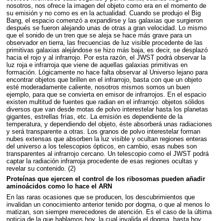
nosotros, nos ofrece la imagen del objeto como era en el momento de
su emisión y no como es en la actualidad. Cuando se produjo el Big
Bang, el espacio comenzó a expandirse y las galaxias que surgieron
después se fueron alejando unas de otras a gran velocidad. Lo mismo
que el sonido de un tren que se aleja se hace más grave para un
observador en tierra, las frecuencias de luz visible procedente de las
primitivas galaxias alejándose se hizo más baja, es decir, se desplazó
hacia el rojo y al infrarrojo. Por esta razón, el
JWST
podrá observar la
luz roja e infrarroja que viene de aquellas galaxias primitivas en
formación. Lógicamente no hace falta observar al Universo lejano para
encontrar objetos que brillen en el infrarrojo, basta con que un objeto
esté moderadamente caliente, nosotros mismos somos un buen
ejemplo, para que se convierta en emisor de infrarrojos. En el espacio
existen multitud de fuentes que radian en el infrarrojo: objetos sólidos
diversos que van desde motas de polvo interestelar hasta los planetas
gigantes, estrellas frías, etc. La emisión es dependiente de la
temperatura, y dependiendo del objeto, éste absorberá unas radiaciones
y será transparente a otras. Los granos de polvo interestelar forman
nubes extensas que absorben la luz visible y ocultan regiones enteras
del universo a los telescopios ópticos, en cambio, esas nubes son
transparentes al infrarrojo cercano. Un telescopio como el
JWST
podrá
captar la radiación infrarroja procedente de esas regiones ocultas y
revelar su contenido. (2)
Proteínas que ejercen el control de los ribosomas pueden añadir
aminoácidos como lo hace el
ARN
En las raras ocasiones que se producen, los descubrimientos que
invalidan un conocimiento anterior tenido por dogma, o que al menos lo
matizan, son siempre merecedores de atención. Es el caso de la última
noticia de la que hablamos hoy, la cual invalida el dogma, hasta hoy