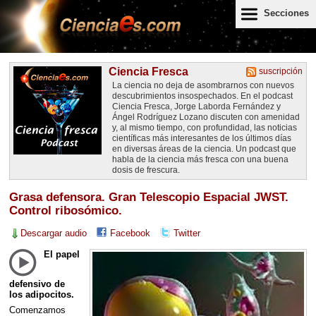
Secciones
Ciencia Fresca
suscripción
La ciencia no deja de asombrarnos con nuevos
descubrimientos insospechados. En el podcast
Ciencia Fresca, Jorge Laborda Fernández y
Ángel Rodríguez Lozano discuten con amenidad
y, al mismo tiempo, con profundidad, las noticias
científicas más interesantes de los últimos días
en diversas áreas de la ciencia. Un podcast que
habla de la ciencia más fresca con una buena
dosis de frescura.
Grasa defensora. Gran Telescopio Espacial JWST.
Control ribosómico.
Descargar audio
Facebook
Twitter
El papel
defensivo de
los adipocitos.
Comenzamos