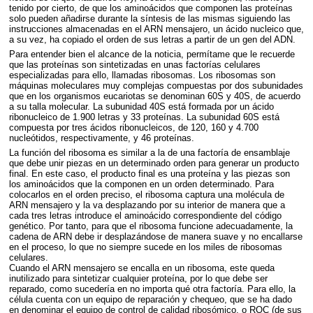
tenido por cierto, de que los aminoácidos que componen las proteínas
solo pueden añadirse durante la síntesis de las mismas siguiendo las
instrucciones almacenadas en el
ARN
mensajero, un ácido nucleico que,
a su vez, ha copiado el orden de sus letras a partir de un gen del
ADN
.
Para entender bien el alcance de la noticia, permítame que le recuerde
que las proteínas son sintetizadas en unas factorías celulares
especializadas para ello, llamadas ribosomas. Los ribosomas son
máquinas moleculares muy complejas compuestas por dos subunidades
que en los organismos eucariotas se denominan 60S y 40S, de acuerdo
a su talla molecular. La subunidad 40S está formada por un ácido
ribonucleico de 1.900 letras y 33 proteínas. La subunidad 60S está
compuesta por tres ácidos ribonucleicos, de 120, 160 y 4.700
nucleótidos, respectivamente, y 46 proteínas.
La función del ribosoma es similar a la de una factoría de ensamblaje
que debe unir piezas en un determinado orden para generar un producto
final. En este caso, el producto final es una proteína y las piezas son
los aminoácidos que la componen en un orden determinado. Para
colocarlos en el orden preciso, el ribosoma captura una molécula de
ARN
mensajero y la va desplazando por su interior de manera que a
cada tres letras introduce el aminoácido correspondiente del código
genético. Por tanto, para que el ribosoma funcione adecuadamente, la
cadena de
ARN
debe ir desplazándose de manera suave y no encallarse
en el proceso, lo que no siempre sucede en los miles de ribosomas
celulares.
Cuando el
ARN
mensajero se encalla en un ribosoma, este queda
inutilizado para sintetizar cualquier proteína, por lo que debe ser
reparado, como sucedería en no importa qué otra factoría. Para ello, la
célula cuenta con un equipo de reparación y chequeo, que se ha dado
en denominar el equipo de control de calidad ribosómico, o
RQC
(de sus