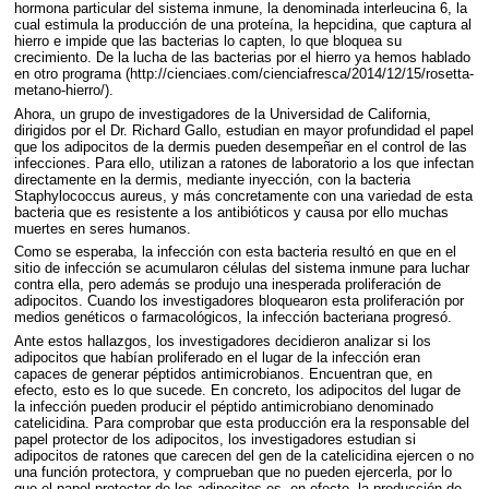
hormona particular del sistema inmune, la denominada interleucina 6, la
cual estimula la producción de una proteína, la hepcidina, que captura al
hierro e impide que las bacterias lo capten, lo que bloquea su
crecimiento. De la lucha de las bacterias por el hierro ya hemos hablado
en otro programa (http://cienciaes.com/cienciafresca/2014/12/15/rosetta-
metano-hierro/).
Ahora, un grupo de investigadores de la Universidad de California,
dirigidos por el Dr. Richard Gallo, estudian en mayor profundidad el papel
que los adipocitos de la dermis pueden desempeñar en el control de las
infecciones. Para ello, utilizan a ratones de laboratorio a los que infectan
directamente en la dermis, mediante inyección, con la bacteria
Staphylococcus aureus, y más concretamente con una variedad de esta
bacteria que es resistente a los antibióticos y causa por ello muchas
muertes en seres humanos.
Como se esperaba, la infección con esta bacteria resultó en que en el
sitio de infección se acumularon células del sistema inmune para luchar
contra ella, pero además se produjo una inesperada proliferación de
adipocitos. Cuando los investigadores bloquearon esta proliferación por
medios genéticos o farmacológicos, la infección bacteriana progresó.
Ante estos hallazgos, los investigadores decidieron analizar si los
adipocitos que habían proliferado en el lugar de la infección eran
capaces de generar péptidos antimicrobianos. Encuentran que, en
efecto, esto es lo que sucede. En concreto, los adipocitos del lugar de
la infección pueden producir el péptido antimicrobiano denominado
catelicidina. Para comprobar que esta producción era la responsable del
papel protector de los adipocitos, los investigadores estudian si
adipocitos de ratones que carecen del gen de la catelicidina ejercen o no
una función protectora, y comprueban que no pueden ejercerla, por lo
que el papel protector de los adipocitos es, en efecto, la producción de