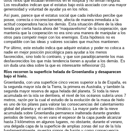
otros niños que estaban enfermos en el hospital y no tenían ninguna.
Los resultados indican que el estatus bajo está asociado con una mayor
generosidad y voluntad de ayudar ya en los niños.
Así pues, parece que el estatus social que cada individuo percibe que
posee, correcta o incorrectamente, afecta de manera inmediata a la
actitud cooperadora hacia los demás. Esta situación difiere de la idea
tenida por cierta hasta ahora del “maquiavelismo” de la cooperación, que
mantenía que la cooperación no era sino una manera de manipular a los
otros para competir mejor con los enemigos. Esta hipótesis no es
compatible con las ideas y valores sociales que muchos mantienen.
Por último, este estudio indica que adquirir estatus y poder no coloca a
nadie en mejor posición psicológica para ayudar a los menos
favorecidos, sino todo lo contrario, y que son paradójicamente los mas
desfavorecidos los que más tendencia tienen a ayudar a los demás. Es
sin duda una idea sobre la que es interesante reflexionar (1).
Ríos recorren la superficie helada de Groenlandia y desaparecen
bajo el hielo.
Groenlandia, con una superficie cinco veces superior a la de España, es
la segunda mayor isla de la Tierra, la primera es Australia, y también la
segunda mayor reserva de agua helada del planeta. Si toda la nieve
acumulada en la isla se derritiera, el nivel de los océanos subiría unos 7
metros, razón por la cual el estudio de la evolución de la masa de hielo
es uno de los pilares para valorar las consecuencias del calentamiento
global del planeta y el cambio climático. La mayor parte de la nieve
acumulada sobre Groenlandia permanece inalterada durante grandes
periodos de tiempo, no en vano el espesor de la capa puede alcanzar
hasta 3 kilómetros en algunos lugares, no obstante, durante el verano,
una delgada capa de la superficie de amplias zonas del sur de la Isla
fundamentalmente, muestra signos de fusión y como consecuencia