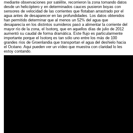
mediante observaciones por satélite, recorrieron la zona tomando datos
desde un helicóptero y en determinados cauces pusieron boyas con
sensores de velocidad de las corrientes que flotaban arrastrado por el
agua antes de desaparecer en las profundidades. Los datos obtenidos
han permitido determinar que al menos un 52% del agua que
desaparecía en los distintos sumideros pasó a alimentar la corriente del
mayor río de la zona, el Isotorq, que en aquellos días de julio de 2012
aumentó su caudal de forma dramática. Este flujo es particularmente
importante porque el Isotorq es tan sólo uno entre los más de 100
grandes ríos de Groenlandia que transportan el agua del deshielo hacia
el Océano. Aqui pueden ver un vídeo que muestra con claridad lo les
estoy contando.