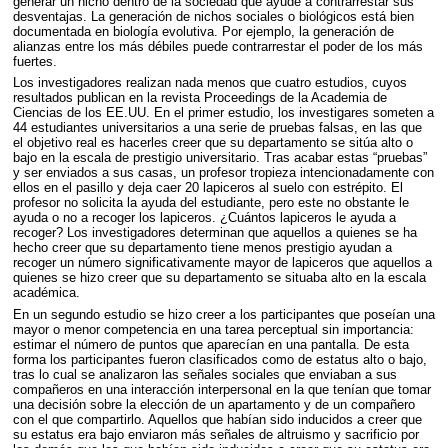
generar un nicho dentro de la sociedad que ayude a contrarrestar sus
desventajas. La generación de nichos sociales o biológicos está bien
documentada en biología evolutiva. Por ejemplo, la generación de
alianzas entre los más débiles puede contrarrestar el poder de los más
fuertes.
Los investigadores realizan nada menos que cuatro estudios, cuyos
resultados publican en la revista Proceedings de la Academia de
Ciencias de los EE.UU. En el primer estudio, los investigares someten a
44 estudiantes universitarios a una serie de pruebas falsas, en las que
el objetivo real es hacerles creer que su departamento se sitúa alto o
bajo en la escala de prestigio universitario. Tras acabar estas “pruebas”
y ser enviados a sus casas, un profesor tropieza intencionadamente con
ellos en el pasillo y deja caer 20 lapiceros al suelo con estrépito. El
profesor no solicita la ayuda del estudiante, pero este no obstante le
ayuda o no a recoger los lapiceros. ¿Cuántos lapiceros le ayuda a
recoger? Los investigadores determinan que aquellos a quienes se ha
hecho creer que su departamento tiene menos prestigio ayudan a
recoger un número significativamente mayor de lapiceros que aquellos a
quienes se hizo creer que su departamento se situaba alto en la escala
académica.
En un segundo estudio se hizo creer a los participantes que poseían una
mayor o menor competencia en una tarea perceptual sin importancia:
estimar el número de puntos que aparecían en una pantalla. De esta
forma los participantes fueron clasificados como de estatus alto o bajo,
tras lo cual se analizaron las señales sociales que enviaban a sus
compañeros en una interacción interpersonal en la que tenían que tomar
una decisión sobre la elección de un apartamento y de un compañero
con el que compartirlo. Aquellos que habían sido inducidos a creer que
su estatus era bajo enviaron más señales de altruismo y sacrificio por