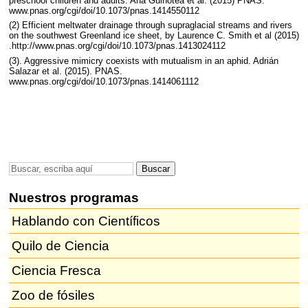
preschool children and adults. Ana Guinotea et al. (2015)
PNAS
.
www.pnas.org/cgi/doi/10.1073/pnas.1414550112
(2) Efficient meltwater drainage through supraglacial streams and rivers
on the southwest Greenland ice sheet, by Laurence C. Smith et al (2015)
.http://www.pnas.org/cgi/doi/10.1073/pnas.1413024112
(3). Aggressive mimicry coexists with mutualism in an aphid. Adrián
Salazar et al. (2015).
PNAS
.
www.pnas.org/cgi/doi/10.1073/pnas.1414061112
Nuestros programas
Hablando con Científicos
Quilo de Ciencia
Ciencia Fresca
Zoo de fósiles