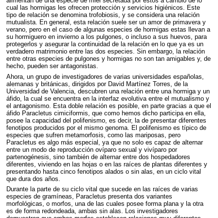
alimentan de una especie de miel secretada por estos a cambio de lo
cual las hormigas les ofrecen protección y servicios higiénicos. Este
tipo de relación se denomina trofobiosis, y se considera una relación
mutualista. En general, esta relación suele ser un amor de primavera y
verano, pero en el caso de algunas especies de hormigas estas llevan a
su hormiguero en invierno a los pulgones, o incluso a sus huevos, para
protegerlos y asegurar la continuidad de la relación en lo que ya es un
verdadero matrimonio entre las dos especies. Sin embargo, la relación
entre otras especies de pulgones y hormigas no son tan amigables y, de
hecho, pueden ser antagonistas.
Ahora, un grupo de investigadores de varias universidades españolas,
alemanas y británicas, dirigidos por David Martínez Torres, de la
Universidad de Valencia, descubren una relación entre una hormiga y un
áfido, la cual se encuentra en la interfaz evolutiva entre el mutualismo y
el antagonismo. Esta doble relación es posible, en parte gracias a que el
áfido Paracletus cimiciformis, que como hemos dicho participa en ella,
posee la capacidad del polifenismo, es decir, la de presentar diferentes
fenotipos producidos por el mismo genoma. El polifenismo es típico de
especies que sufren metamorfosis, como las mariposas, pero
Paracletus es algo más especial, ya que no solo es capaz de alternar
entre un modo de reproducción ovíparo sexual y vivíparo por
partenogénesis, sino también de alternar entre dos hospedadores
diferentes, viviendo en las hojas o en las raíces de plantas diferentes y
presentando hasta cinco fenotipos alados o sin alas, en un ciclo vital
que dura dos años.
Durante la parte de su ciclo vital que sucede en las raíces de varias
especies de gramíneas, Paracletus presenta dos variantes
morfológicas, o morfos, una de las cuales posee forma plana y la otra
es de forma redondeada, ambas sin alas. Los investigadores