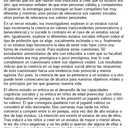
los demás que los que habían sido inducidos a creer que su estatus era
alto, que enviaron señales de que eran personas válidas y competentes.
Al parecer, la estrategia para conseguir un buen compañero fue muy
diferente y mientras unos ponían de relevancia sus valores sociales,
otros ponían de relevancia sus valores personales.
En un tercer estudio, los investigadores exploran si un estatus social
bajo incrementa la creencia en valores transcendentes (universalismo y
benevolencia) y si sucede lo contrario en el caso de un estatus social
alto. Igualmente, explorar si diferentes estatus sociales influyen sobre el
tipo de profesión que se elige, socialmente inclinada o no y, finalmente
si un estatus bajo favorecería la idea de tener más hijos como una
forma de inversión social. Para explorar estas cuestiones, 50
estudiantes universitarios de arte son inducidos a creer que su facultad
universitaria era muy prestigiosa o poco prestigiosa, tras lo cual
completaron un cuestionario sobre sus objetivos vitales. Los resultados
indican que la creencia en un bajo estatus social afecta las respuestas
de este cuestionario hacia una tendencia más prosocial y menos
egoísta. Así pues, la creencia de que se pertenece a un estatus o a otro
puede tener consecuencias de alcance para nuestros objetivos vitales y
los principios por los que guiamos nuestra vida.
El último estudio se enfoca en el desarrollo de las capacidades
cognitivas sociales y se enfoca en niños de edad preescolar. Los niños
fueron dispuestos en parejas y se les presentó un juguete valioso y otro
no valioso. El que conseguía quedarse con el juguete valioso se
consideró el niño dominante. Dos semanas mas tarde los niños
volvieron a competir entre sí en parejas, esta vez dos de alto estatus o
dos de bajo estatus. La intención era invertir el estatus de uno de ellos,
Tras inducir a los niños a creer en un estatus de mayor o menor altura,
le les dio cinco pegatinas y se les pidió si querían dar alguna de ellas a