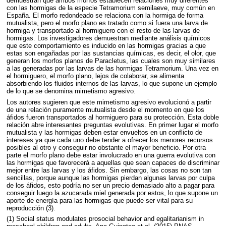
demuestran que ambos morfos establecen relaciones muy diferentes
con las hormigas de la especie Tetramorium semilaeve, muy común en
España. El morfo redondeado se relaciona con la hormiga de forma
mutualista, pero el morfo plano es tratado como si fuera una larva de
hormiga y transportado al hormiguero con el resto de las larvas de
hormigas. Los investigadores demuestran mediante análisis químicos
que este comportamiento es inducido en las hormigas gracias a que
estas son engañadas por las sustancias químicas, es decir, el olor, que
generan los morfos planos de Paracletus, las cuales son muy similares
a las generadas por las larvas de las hormigas Tetramorium. Una vez en
el hormiguero, el morfo plano, lejos de colaborar, se alimenta
absorbiendo los fluidos internos de las larvas, lo que supone un ejemplo
de lo que se denomina mimetismo agresivo.
Los autores sugieren que este mimetismo agresivo evolucionó a partir
de una relación puramente mutualista desde el momento en que los
áfidos fueron transportados al hormiguero para su protección. Esta doble
relación abre interesantes preguntas evolutivas. En primer lugar el morfo
mutualista y las hormigas deben estar envueltos en un conflicto de
intereses ya que cada uno debe tender a ofrecer los menores recursos
posibles al otro y conseguir no obstante el mayor beneficio. Por otra
parte el morfo plano debe estar involucrado en una guerra evolutiva con
las hormigas que favorecerá a aquellas que sean capaces de discriminar
mejor entre las larvas y los áfidos. Sin embargo, las cosas no son tan
sencillas, porque aunque las hormigas pierdan algunas larvas por culpa
de los áfidos, esto podría no ser un precio demasiado alto a pagar para
conseguir luego la azucarada miel generada por estos, lo que supone un
aporte de energía para las hormigas que puede ser vital para su
reproducción (3).
(1) Social status modulates prosocial behavior and egalitarianism in