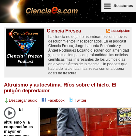
Secciones
Ciencia Fresca
suscripción
La ciencia no deja de asombrarnos con nuevos
descubrimientos insospechados. En el podcast
Ciencia Fresca, Jorge Laborda Fernández y
Ángel Rodríguez Lozano discuten con amenidad
y, al mismo tiempo, con profundidad, las noticias
científicas más interesantes de los últimos días
en diversas áreas de la ciencia. Un podcast que
habla de la ciencia más fresca con una buena
dosis de frescura.
Altruismo y autoestima. Ríos sobre el hielo. El
pulgón depredador.
Descargar audio
Facebook
Twitter
El
altruismo y la
cooperación es
mayor en
personas que