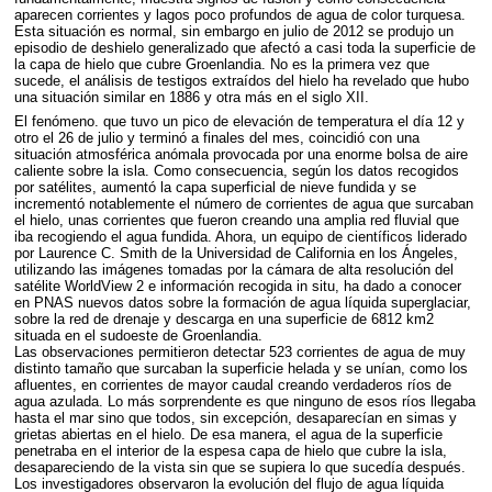
aparecen corrientes y lagos poco profundos de agua de color turquesa.
Esta situación es normal, sin embargo en julio de 2012 se produjo un
episodio de deshielo generalizado que afectó a casi toda la superficie de
la capa de hielo que cubre Groenlandia. No es la primera vez que
sucede, el análisis de testigos extraídos del hielo ha revelado que hubo
una situación similar en 1886 y otra más en el siglo
XII
.
El fenómeno. que tuvo un pico de elevación de temperatura el día 12 y
otro el 26 de julio y terminó a finales del mes, coincidió con una
situación atmosférica anómala provocada por una enorme bolsa de aire
caliente sobre la isla. Como consecuencia, según los datos recogidos
por satélites, aumentó la capa superficial de nieve fundida y se
incrementó notablemente el número de corrientes de agua que surcaban
el hielo, unas corrientes que fueron creando una amplia red fluvial que
iba recogiendo el agua fundida. Ahora, un equipo de científicos liderado
por Laurence C. Smith de la Universidad de California en los Ángeles,
utilizando las imágenes tomadas por la cámara de alta resolución del
satélite WorldView 2 e información recogida in situ, ha dado a conocer
en
PNAS
nuevos datos sobre la formación de agua líquida superglaciar,
sobre la red de drenaje y descarga en una superficie de 6812 km2
situada en el sudoeste de Groenlandia.
Las observaciones permitieron detectar 523 corrientes de agua de muy
distinto tamaño que surcaban la superficie helada y se unían, como los
afluentes, en corrientes de mayor caudal creando verdaderos ríos de
agua azulada. Lo más sorprendente es que ninguno de esos ríos llegaba
hasta el mar sino que todos, sin excepción, desaparecían en simas y
grietas abiertas en el hielo. De esa manera, el agua de la superficie
penetraba en el interior de la espesa capa de hielo que cubre la isla,
desapareciendo de la vista sin que se supiera lo que sucedía después.
Los investigadores observaron la evolución del flujo de agua líquida