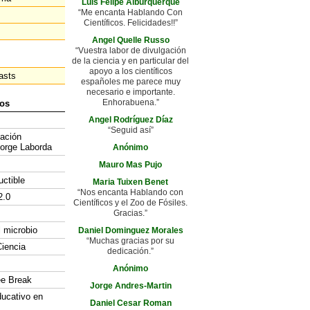
Luis Felipe Alburquerque
“Me encanta Hablando Con
Científicos. Felicidades!!”
Angel Quelle Russo
“Vuestra labor de divulgación
de la ciencia y en particular del
apoyo a los científicos
asts
españoles me parece muy
necesario e importante.
Enhorabuena.”
os
Angel Rodríguez Díaz
“Seguid así”
gación
Jorge Laborda
Anónimo
Mauro Mas Pujo
uctible
Maria Tuixen Benet
“Nos encanta Hablando con
2.0
Científicos y el Zoo de Fósiles.
Gracias.”
l microbio
Daniel Dominguez Morales
“Muchas gracias por su
iencia
dedicación.”
Anónimo
ee Break
Jorge Andres-Martin
ducativo en
Daniel Cesar Roman