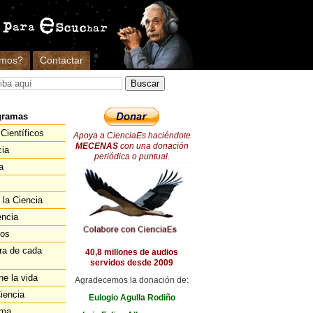
omos?
Contactar
gramas
Científicos
Apoya a CienciaEs haciéndote
MECENAS
con una donación
cia
periódica o puntual.
a
 la Ciencia
encia
ios
ra de cada
40,8 millones de audios
servidos desde 2009
ne la vida
Agradecemos la donación de:
iencia
Eulogio Agulla Rodiño
ema