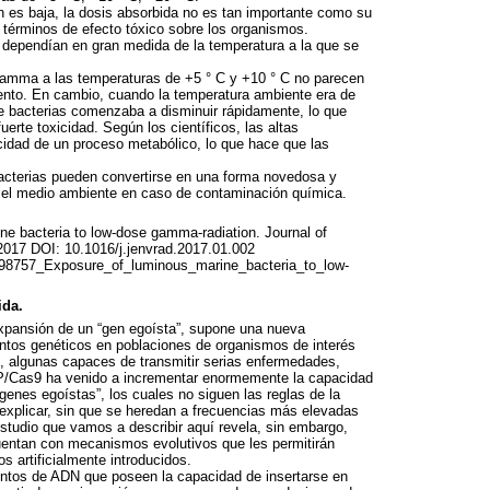
ón es baja, la dosis absorbida no es tan importante como su
n términos de efecto tóxico sobre los organismos.
dependían en gran medida de la temperatura a la que se
 gamma a las temperaturas de +5 ° C y +10 ° C no parecen
mento. En cambio, cuando la temperatura ambiente era de
 de bacterias comenzaba a disminuir rápidamente, lo que
uerte toxicidad. Según los científicos, las altas
idad de un proceso metabólico, lo que hace que las
acterias pueden convertirse en una forma novedosa y
en el medio ambiente en caso de contaminación química.
ne bacteria to low-dose gamma-radiation. Journal of
 2017
DOI
: 10.1016/j.jenvrad.2017.01.002
2198757_Exposure_of_luminous_marine_bacteria_to_low-
ida.
 expansión de un “gen egoísta”, supone una nueva
entos genéticos en poblaciones de organismos de interés
s, algunas capaces de transmitir serias enfermedades,
P
/Cas9 ha venido a incrementar enormemente la capacidad
genes egoístas”, los cuales no siguen las reglas de la
explicar, sin que se heredan a frecuencias más elevadas
estudio que vamos a describir aquí revela, sin embargo,
uentan con mecanismos evolutivos que les permitirán
 artificialmente introducidos.
entos de
ADN
que poseen la capacidad de insertarse en