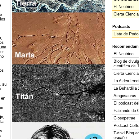
a
El Neutrino
Cierta Ciencia
e
dos
s
Podcasts
Lista de Podc
o,
íos
Recomendam
luna
 es
El Neutrino
 no
Blog de divul
científica de 
os
Cierta Ciencia
La Aldea Irred
, su
La Buhardilla 
s
Aragosaurus
 en
El podcast de
en
Hablando de C
jo,
Glosopetrae
la
Podcast Coff
as
Twinkl Blog e
e
español