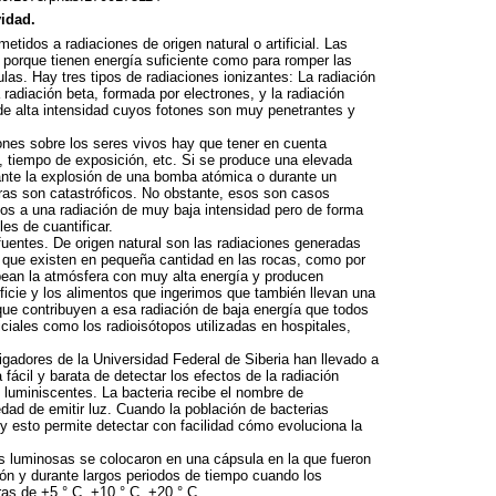
vidad.
tidos a radiaciones de origen natural o artificial. Las
 porque tienen energía suficiente como para romper las
as. Hay tres tipos de radiaciones ionizantes: La radiación
 radiación beta, formada por electrones, y la radiación
e alta intensidad cuyos fotones son muy penetrantes y
ones sobre los seres vivos hay que tener en cuenta
d, tiempo de exposición, etc. Si se produce una elevada
ante la explosión de una bomba atómica o durante un
uras son catastróficos. No obstante, esos son casos
os a una radiación de muy baja intensidad pero de forma
es de cuantificar.
fuentes. De origen natural son las radiaciones generadas
a que existen en pequeña cantidad en las rocas, como por
pean la atmósfera con muy alta energía y producen
ficie y los alimentos que ingerimos que también llevan una
ue contribuyen a esa radiación de baja energía que todos
ficiales como los radioisótopos utilizadas en hospitales,
adores de la Universidad Federal de Siberia han llevado a
fácil y barata de detectar los efectos de la radiación
 luminiscentes. La bacteria recibe el nombre de
ad de emitir luz. Cuando la población de bacterias
y esto permite detectar con facilidad cómo evoluciona la
as luminosas se colocaron en una cápsula en la que fueron
ión y durante largos periodos de tiempo cuando los
s de +5 ° C, +10 ° C, +20 ° C.