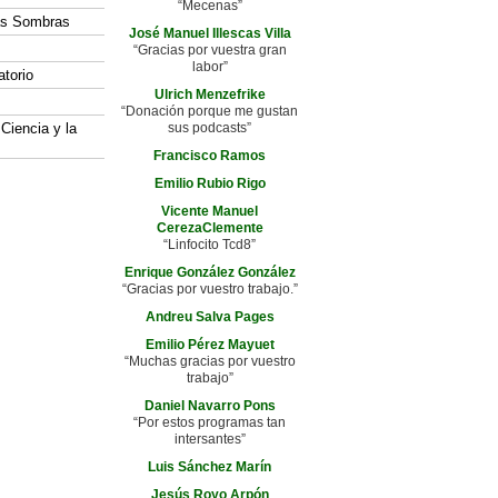
“Mecenas”
las Sombras
José Manuel Illescas Villa
“Gracias por vuestra gran
labor”
atorio
Ulrich Menzefrike
“Donación porque me gustan
 Ciencia y la
sus podcasts”
Francisco Ramos
Emilio Rubio Rigo
Vicente Manuel
CerezaClemente
“Linfocito Tcd8”
Enrique González González
“Gracias por vuestro trabajo.”
Andreu Salva Pages
Emilio Pérez Mayuet
“Muchas gracias por vuestro
trabajo”
Daniel Navarro Pons
“Por estos programas tan
intersantes”
Luis Sánchez Marín
Jesús Royo Arpón