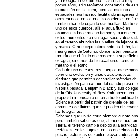
y la topografía del terreno. Hasta hace muy
pocos años, sólo teníamos constancia de est
interacción en la Tierra, pero las misiones
espaciales nos han ido facilitando imágenes d
otros mundos en los que las corrientes de flui
también han ido dejando sus huellas. Marte e
uno de esos cuerpos, allí el agua fluyó en
abundancia hace mucho tiempo y, aunque en
estos momentos sea un lugar seco y desolad
en el terreno abundan las huellas de lejanos r
y mares. Otro cuerpo interesante es Titán, la 
más grande de Saturno, donde la temperatura
tan fría que el fluido que recorre su superficie
es agua, sino ríos de hidrocarburos como el
metano o el etano.
Cada de uno de esos tres cuerpos mencionad
tiene una evolución y unas características
distintas que permiten desarrollar métodos de
investigación para extraer del estado presente
historia pasada. Benjamin Black y sus colega
de la City University of New York hacen una
propuesta interesante en un artículo publicado
Science a partir del patrón de drenaje de las
corrientes de fluidos que se pueden observar 
las fotografías.
Sabemos que un río corre siempre cuesta aba
pero también sabemos que, al menos aquí en 
Tierra, el terreno cambia debido a la actividad
tectónica. En los lugares en los que chocan l
placas tectónicas se suelen elevar cadenas d