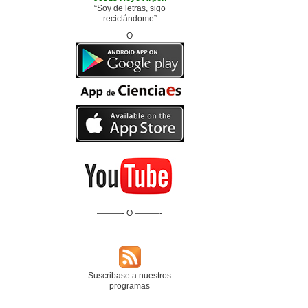
“Soy de letras, sigo
reciclándome”
———- O ———-
———- O ———-
Suscribase a nuestros
programas