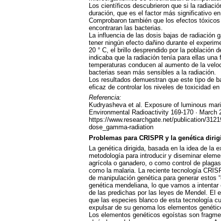
Los científicos descubrieron que si la radiaci
duración, que es el factor más significativo e
Comprobaron también que los efectos tóxicos 
encontraran las bacterias.
La influencia de las dosis bajas de radiación
tener ningún efecto dañino durante el experi
20 ° C, el brillo desprendido por la población
indicaba que la radiación tenía para ellas una f
temperaturas conducen al aumento de la veloc
bacterias sean más sensibles a la radiación.
Los resultados demuestran que este tipo de b
eficaz de controlar los niveles de toxicidad 
Referencia:
Kudryasheva et al. Exposure of luminous mari
Environmental Radioactivity 169-170 · March
https://www.researchgate.net/publication/31
dose_gamma-radiation
Problemas para
CRISPR
y la genética dirig
La genética dirigida, basada en la idea de la
metodología para introducir y diseminar elem
agrícola o ganadero, o como control de plaga
como la malaria. La reciente tecnología
CRIS
de manipulación genética para generar estos “
genética mendeliana, lo que vamos a intentar 
de las predichas por las leyes de Mendel. El 
que las especies blanco de esta tecnología c
expulsar de su genoma los elementos genéticos
Los elementos genéticos egoístas son fragm