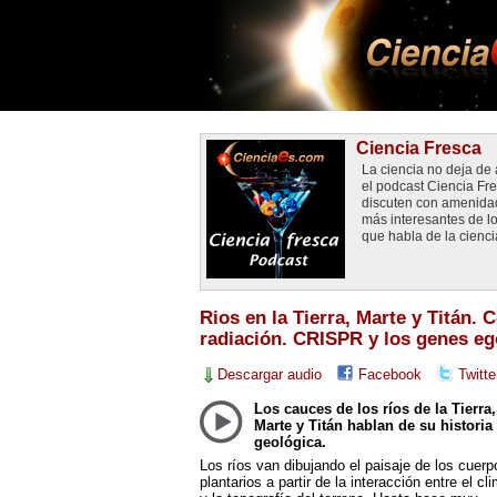
Ciencia Fresca
La ciencia no deja d
el podcast Ciencia Fr
discuten con amenidad 
más interesantes de lo
que habla de la cienci
Rios en la Tierra, Marte y Titán. 
radiación. CRISPR y los genes eg
Descargar audio
Facebook
Twitte
Los cauces de los ríos de la Tierra,
Marte y Titán hablan de su historia
geológica.
Los ríos van dibujando el paisaje de los cuerp
plantarios a partir de la interacción entre el cl