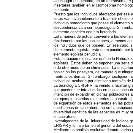
algún lugar del genoma, en un cromosoma. A p
insertarse también en el cromosoma homólogo
elemento.
Puesto que los individuos afectados por ese 
estos van invariablemente a trasmitir el eleme
individuo homocigoto que posee el elemento s
descendencia va a ser heterocigota. Sin emba
elemento genético egoísta heredado.
Esta manera de actuar convierte a los eleme
rápidamente por las poblaciones, a menos qu
los individuos que los poseen. En ese caso, si
del elemento egoísta, esta se expandiría por l
elemento egoísta perjudicial.
Esta situación explica por qué en la Natural
egoístas. Estos deben no suponer una seria de
o de otro modo serán eliminados. La única fo
población los poseyera, de manera que ningu
frente a los demás. Sin embargo, cualquier mu
individuos acabaría por eliminarlo también de 
La tecnología
CRISPR
ha venido a facilitar g
que pueden ser introducidos en poblaciones d
intención de expandir en dichas poblaciones 
por ejemplo hacerlos resistentes al parásito 
de expansión de estos elementos en las pobl
condiciones de laboratorio, no se ha estudiad
diversidad genética de las especies es muy su
el laboratorio.
Investigadores de la Universidad de Indiana g
CRISPR
y lo insertan en el genoma del escar
Mediante un análisis evolutivo durante varias 