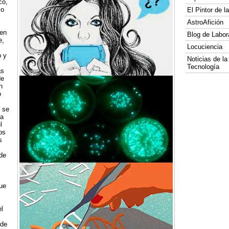
co,
zo
El Pintor de 
AstroAfición
en
Blog de Labor
e,
Locuciencia
o y
Noticias de la
Tecnología
as
de
n
o
 se
da
l
os
s
de
que
l
 de