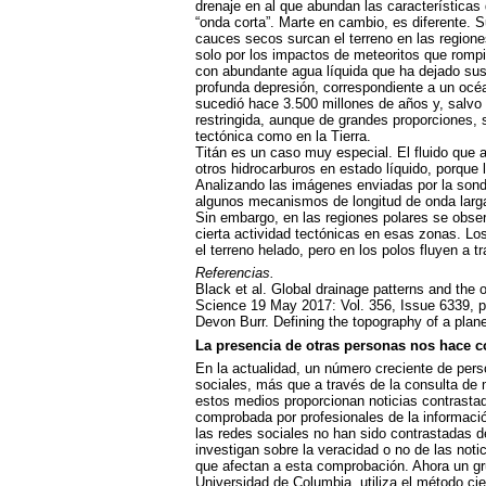
drenaje en al que abundan las características
“onda corta”. Marte en cambio, es diferente. 
cauces secos surcan el terreno en las regione
solo por los impactos de meteoritos que rompi
con abundante agua líquida que ha dejado su
profunda depresión, correspondiente a un océa
sucedió hace 3.500 millones de años y, salvo
restringida, aunque de grandes proporciones, 
tectónica como en la Tierra.
Titán es un caso muy especial. El fluido que 
otros hidrocarburos en estado líquido, porque 
Analizando las imágenes enviadas por la son
algunos mecanismos de longitud de onda larga 
Sin embargo, en las regiones polares se obse
cierta actividad tectónicas en esas zonas. Los 
el terreno helado, pero en los polos fluyen a 
Referencias.
Black et al. Global drainage patterns and the o
Science 19 May 2017: Vol. 356, Issue 6339, 
Devon Burr. Defining the topography of a plan
La presencia de otras personas nos hace co
En la actualidad, un número creciente de pers
sociales, más que a través de la consulta de
estos medios proporcionan noticias contrasta
comprobada por profesionales de la informaci
las redes sociales no han sido contrastadas
investigan sobre la veracidad o no de las noti
que afectan a esta comprobación. Ahora un gr
Universidad de Columbia, utiliza el método cie