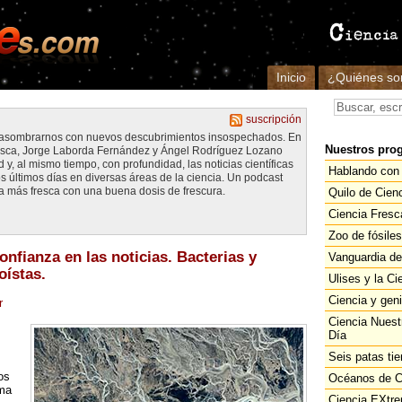
Inicio
¿Quiénes s
suscripción
e asombrarnos con nuevos descubrimientos insospechados. En
Nuestros pro
esca, Jorge Laborda Fernández y Ángel Rodríguez Lozano
y, al mismo tiempo, con profundidad, las noticias científicas
Hablando con 
s últimos días en diversas áreas de la ciencia. Un podcast
a más fresca con una buena dosis de frescura.
Quilo de Cien
Ciencia Fresc
Zoo de fósiles
Confianza en las noticias. Bacterias y
Vanguardia de
oístas.
Ulises y la Ci
Ciencia y gen
r
Ciencia Nuest
Día
Seis patas tie
os
Océanos de C
ima
Ciencia EXtr