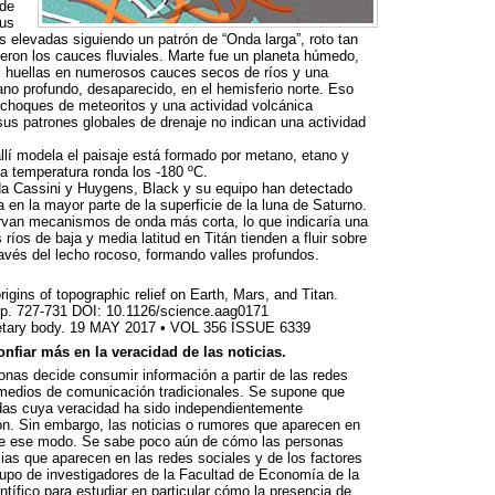
 de
Sus
s elevadas siguiendo un patrón de “Onda larga”, roto tan
eron los cauces fluviales. Marte fue un planeta húmedo,
s huellas en numerosos cauces secos de ríos y una
no profundo, desaparecido, en el hemisferio norte. Eso
 choques de meteoritos y una actividad volcánica
sus patrones globales de drenaje no indican una actividad
allí modela el paisaje está formado por metano, etano y
la temperatura ronda los -180 ºC.
da Cassini y Huygens, Black y su equipo han detectado
en la mayor parte de la superficie de la luna de Saturno.
rvan mecanismos de onda más corta, lo que indicaría una
ríos de baja y media latitud en Titán tienden a fluir sobre
través del lecho rocoso, formando valles profundos.
rigins of topographic relief on Earth, Mars, and Titan.
pp. 727-731
DOI
: 10.1126/science.aag0171
etary body. 19
MAY
2017 •
VOL
356
ISSUE
6339
nfiar más en la veracidad de las noticias.
onas decide consumir información a partir de las redes
 medios de comunicación tradicionales. Se supone que
das cuya veracidad ha sido independientemente
ón. Sin embargo, las noticias o rumores que aparecen en
 de ese modo. Se sabe poco aún de cómo las personas
cias que aparecen en las redes sociales y de los factores
upo de investigadores de la Facultad de Economía de la
ntífico para estudiar en particular cómo la presencia de