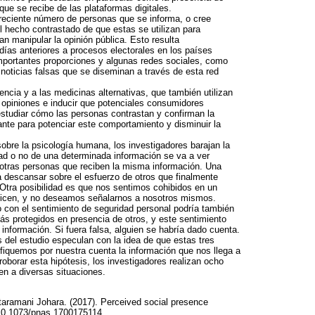
que se recibe de las plataformas digitales.
creciente número de personas que se informa, o cree
l hecho contrastado de que estas se utilizan para
an manipular la opinión pública. Esto resulta
días anteriores a procesos electorales en los países
mportantes proporciones y algunas redes sociales, como
 noticias falsas que se diseminan a través de esta red
ncia y a las medicinas alternativas, que también utilizan
s opiniones e inducir que potenciales consumidores
studiar cómo las personas contrastan y confirman la
ante para potenciar este comportamiento y disminuir la
bre la psicología humana, los investigadores barajan la
dad o no de una determinada información se va a ver
 otras personas que reciben la misma información. Una
a descansar sobre el esfuerzo de otros que finalmente
 Otra posibilidad es que nos sentimos cohibidos en un
s dicen, y no deseamos señalarnos a nosotros mismos.
o con el sentimiento de seguridad personal podría también
s protegidos en presencia de otros, y este sentimiento
información. Si fuera falsa, alguien se habría dado cuenta.
 del estudio especulan con la idea de que estas tres
ifiquemos por nuestra cuenta la información que nos llega a
roborar esta hipótesis, los investigadores realizan ocho
en a diversas situaciones.
aramani Johara. (2017). Perceived social presence
/10.1073/pnas.1700175114