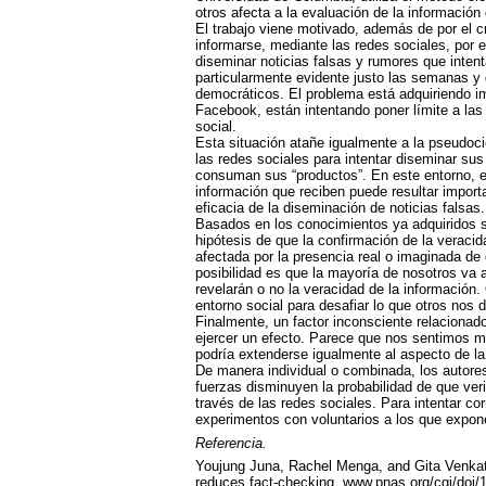
otros afecta a la evaluación de la información 
El trabajo viene motivado, además de por el 
informarse, mediante las redes sociales, por e
diseminar noticias falsas y rumores que intent
particularmente evidente justo las semanas y 
democráticos. El problema está adquiriendo i
Facebook, están intentando poner límite a las
social.
Esta situación atañe igualmente a la pseudocie
las redes sociales para intentar diseminar su
consuman sus “productos”. En este entorno, e
información que reciben puede resultar import
eficacia de la diseminación de noticias falsas.
Basados en los conocimientos ya adquiridos so
hipótesis de que la confirmación de la veraci
afectada por la presencia real o imaginada de
posibilidad es que la mayoría de nosotros va 
revelarán o no la veracidad de la información.
entorno social para desafiar lo que otros no
Finalmente, un factor inconsciente relacionad
ejercer un efecto. Parece que nos sentimos má
podría extenderse igualmente al aspecto de la 
De manera individual o combinada, los autores
fuerzas disminuyen la probabilidad de que ver
través de las redes sociales. Para intentar cor
experimentos con voluntarios a los que expon
Referencia.
Youjung Juna, Rachel Menga, and Gita Venkat
reduces fact-checking. www.pnas.org/cgi/doi