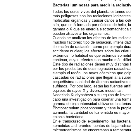
Bacterias luminosas para medir la radiacti
Todos los seres vivos del planeta estamos some
más peligrosas son las radiaciones ionizantes
moléculas orgánicas y causar daños a las célul
alfa, que está formada por núcleos de helio, la
gamma o X que es energía electromagnética d
pueden atravesar los organismos.
Cuando se analizan los efectos de las radiaci
muchos factores: tipo de radiación, intensida
liberación de radiación, como por ejemplo dur
accidente nuclear, los efectos sobre las criat
extremos, lo habitual es que estemos sometid
continua, cuyos efectos son mucho más difícil
Este tipo de radiaciones tienen muy distintas 
por los productos de desintegración radiactiv
ejemplo el radón, los rayos cósmicos que gol
cascadas de radiaciones que llegan a la super
pequeñísima cantidad de átomos radiactivos q
sufrimos. Por otro lado, están las fuentes arti
equipos de rayos X y diversas industrias.
Nadezhda Kudryasheva y su equipo de Investig
cabo una investigación para diseñar una forma 
gamma de baja intensidad utilizando bacterias
Photobacterium phosphoreum y tiene la propied
aumenta, la cantidad de luz emitida es mayor 
colonia bacteriana.
En el transcurso del experimento, las bacteri
sometidas a diferentes fuentes de baja radiac
microorganismos se encontraban a temperatura