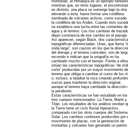
montañas, el Himalaya es un ejemplo fantásti
mientras que, en otros lugares, el encontrona
es distinto, una placa se sumerge bajo la otra
elevando a ésta, hasta formar una cordillera
sembrada de volcanes activos, como sucede 
la cordillera de los Andes. Cuando esto suced
se establece una lucha entre las corrientes de
agua y el terreno. Los ríos cambian de trazad
dejan constancia de ese cambio en el paisaje.
Así aparecen, según Black, dos característic
topográficas diferenciadas: Unas, que llama “
onda larga”, son cauces en los que la direcció
del drenaje y el terreno coinciden, son de larg
recorrido e indican que la orografía no ha
cambiado mucho con el tiempo. Frente a ellos
sitúan las características topográficas “de on
corta” producidas por un mayor movimiento de
terreno que obliga a cambiar el curso de los rí
o, incluso, a taladrar la roca creando profundo
surcos para mantener la dirección original,
aunque el terreno haya cambiado la dirección 
la pendiente.
Estas características se han estudiado en los
tres cuerpos mencionados: La Tierra, Marte y
Titán. Los resultados de los análisis revelan 
la Tierra tiene un ciclo fluvial hiperactivo,
comparado con los otros cuerpos del Sistema
Solar. Los cambios continuos producidos por e
movimiento de placas, con la generación de
montañas y volcanes han generado un patrón