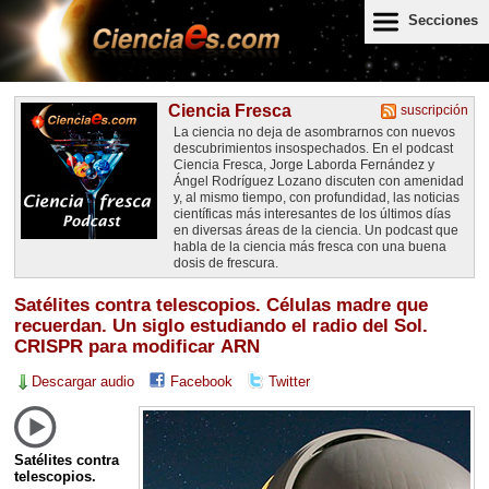
Secciones
Ciencia Fresca
suscripción
La ciencia no deja de asombrarnos con nuevos
descubrimientos insospechados. En el podcast
Ciencia Fresca, Jorge Laborda Fernández y
Ángel Rodríguez Lozano discuten con amenidad
y, al mismo tiempo, con profundidad, las noticias
científicas más interesantes de los últimos días
en diversas áreas de la ciencia. Un podcast que
habla de la ciencia más fresca con una buena
dosis de frescura.
Satélites contra telescopios. Células madre que
recuerdan. Un siglo estudiando el radio del Sol.
CRISPR para modificar ARN
Descargar audio
Facebook
Twitter
Satélites contra
telescopios.