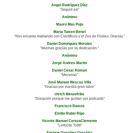
Angel Rodríguez Díaz
“Seguid así”
Anónimo
Mauro Mas Pujo
Maria Tuixen Benet
“Nos encanta Hablando con Científicos y el Zoo de Fósiles. Gracias.”
Daniel Dominguez Morales
“Muchas gracias por su dedicación.”
Anónimo
Jorge Andres-Martin
Daniel Cesar Roman
“Mecenas”
José Manuel Illescas Villa
“Gracias por vuestra gran labor”
Ulrich Menzefrike
“Donación porque me gustan sus podcasts”
Francisco Ramos
Emilio Rubio Rigo
Vicente Manuel CerezaClemente
“Linfocito Tcd8”
Enrique González González