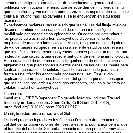
llamado el antígeno) son capaces de reproducirse y generar así una
población de linfocitos memoria, que se acuerdan del microorganismo
que encontraron y vencieron la primera vez y son capaces de reaccionar
contra él mucho más rápidamente si se lo encuentran en siguientes
ocasiones.
Experimentos recientes han revelado que las células del linaje mieloide
disponen también de una capacidad de memoria inmunológica,
posibilitada por mecanismos epigenéticos. Quedaba por determinar si
las propias células madre hematopoyéticas disponían o no de la
propiedad de memoria inmunológica. Ahora, un grupo de investigadores
de varios países europeos realizan una serie de estudios que revelan
que las células madre hematopoyéticas también poseen un mecanismo
molecular que capacita una especie particular de memoria inmunológica.
Esta capacidad de memoria depende igualmente de modificaciones
epigenéticas que predisponen a ciertos genes de las células madre para
facilitar la generación de células hijas del tipo adecuado para hacer
frente a una infección encontrada por segunda vez. En el audio
explicamos cómo esas modificaciones del genoma pueden conseguir
que las células recuerden a enemigos anteriores, incluso si se trata de
células madre hematopoyéticas.
Referencia:
Laval et al., C/EBP-Dependent Epigenetic Memory Induces Trained
Immunity in Hematopoietic Stem Cells, Cell Stem Cell (2020),
https://doi.org/10.1016/j.stem.2020.01.017
Un siglo estudiando el radio del Sol.
Dado el progreso logrado en los últimos años en instrumentación y
calidad de las observaciones de nuestra estrella, podríamos pensar que
el tamaño del radio del Sol sería conocido con una precisión muy alta.