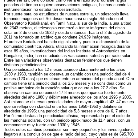
Puede ser así, pero conocer cómo varía el radio solar durante largos
periodos de tiempo requiere observaciones antiguas, hechas cuando la
instrumentación no estaba tan desarrollada.
Por suerte para los estudiosos de nuestra estrella, un telescopio lleva
tomando imágenes del Sol desde hace casi un siglo. Situado en el
Observatorio Kodaikanal, en Tamil Natu, al sur de la India, a una altitud
de 2343 metros, el telescopio comenzó a tomar imágenes del disco
solar en 2 de enero de 1923 y desde entonces, hasta el 2 de agosto de
2011 ha formado un archivo que contiene 24.939 imágenes.
El archivo Kodaikanal ha sido digitalizado y puesto a disposición de la
comunidad científica. Ahora, utilizando la información recogida durante
esos 89 años, investigadores del Indian Institute of Astrophysics en
Bangalore, India, han estudiado las variaciones sufridas por radio solar.
Entre las variaciones observadas destacan fenómenos que tienen
distintas periodicidades:
Una periodicidad a los 12 meses aparece claramente entre los años
1930 y 1960, también se observa un cambio con una periodicidad de 4
meses (120 días) que es claramente un armónico del periodo anual. Otro
cambio tiene una periodicidad a los 2.6 meses y se considera como un
posible armónico de la rotación solar que ocurre a los 27.2 días. Se
observa un cambio de periodo 17.8 meses que aparece fuertemente
alrededor del año 1980 y débilmente alrededor de los años 1995 y 2005.
Así mismo se observan periodicidades de mayor amplitud: 43–47 meses
que se refleja con claridad entre los años 1950–1960 y débilmente
alrededor de 1995; una periodicidad de 5,3 meses y otra de 6, 7 años.
Por último destaca la periodicidad clásica, representada por el ciclo de
las manchas solares, con un periodo aproximado de 11,4 años, con un
componente muy fuerte entre 1930 y 1945.
Todos estos cambios periódicos son muy pequeños y los investigadores
llegaron a la conclusión de que el radio del sol, cuyo valor es de 695.700