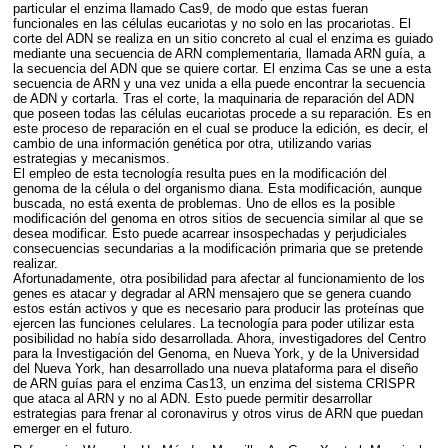
particular el enzima llamado Cas9, de modo que estas fueran
funcionales en las células eucariotas y no solo en las procariotas. El
corte del
ADN
se realiza en un sitio concreto al cual el enzima es guiado
mediante una secuencia de
ARN
complementaria, llamada
ARN
guía, a
la secuencia del
ADN
que se quiere cortar. El enzima Cas se une a esta
secuencia de
ARN
y una vez unida a ella puede encontrar la secuencia
de
ADN
y cortarla. Tras el corte, la maquinaria de reparación del
ADN
que poseen todas las células eucariotas procede a su reparación. Es en
este proceso de reparación en el cual se produce la edición, es decir, el
cambio de una información genética por otra, utilizando varias
estrategias y mecanismos.
El empleo de esta tecnología resulta pues en la modificación del
genoma de la célula o del organismo diana. Esta modificación, aunque
buscada, no está exenta de problemas. Uno de ellos es la posible
modificación del genoma en otros sitios de secuencia similar al que se
desea modificar. Esto puede acarrear insospechadas y perjudiciales
consecuencias secundarias a la modificación primaria que se pretende
realizar.
Afortunadamente, otra posibilidad para afectar al funcionamiento de los
genes es atacar y degradar al
ARN
mensajero que se genera cuando
estos están activos y que es necesario para producir las proteínas que
ejercen las funciones celulares. La tecnología para poder utilizar esta
posibilidad no había sido desarrollada. Ahora, investigadores del Centro
para la Investigación del Genoma, en Nueva York, y de la Universidad
del Nueva York, han desarrollado una nueva plataforma para el diseño
de
ARN
guías para el enzima Cas13, un enzima del sistema
CRISPR
que ataca al
ARN
y no al
ADN
. Esto puede permitir desarrollar
estrategias para frenar al coronavirus y otros virus de
ARN
que puedan
emerger en el futuro.