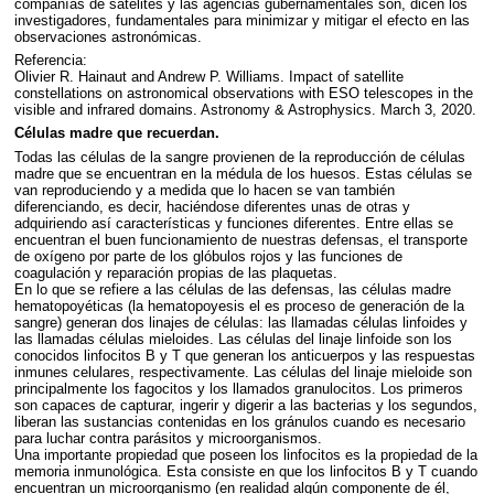
compañías de satélites y las agencias gubernamentales son, dicen los
investigadores, fundamentales para minimizar y mitigar el efecto en las
observaciones astronómicas.
Referencia:
Olivier R. Hainaut and Andrew P. Williams. Impact of satellite
constellations on astronomical observations with
ESO
telescopes in the
visible and infrared domains. Astronomy & Astrophysics. March 3, 2020.
Células madre que recuerdan.
Todas las células de la sangre provienen de la reproducción de células
madre que se encuentran en la médula de los huesos. Estas células se
van reproduciendo y a medida que lo hacen se van también
diferenciando, es decir, haciéndose diferentes unas de otras y
adquiriendo así características y funciones diferentes. Entre ellas se
encuentran el buen funcionamiento de nuestras defensas, el transporte
de oxígeno por parte de los glóbulos rojos y las funciones de
coagulación y reparación propias de las plaquetas.
En lo que se refiere a las células de las defensas, las células madre
hematopoyéticas (la hematopoyesis el es proceso de generación de la
sangre) generan dos linajes de células: las llamadas células linfoides y
las llamadas células mieloides. Las células del linaje linfoide son los
conocidos linfocitos B y T que generan los anticuerpos y las respuestas
inmunes celulares, respectivamente. Las células del linaje mieloide son
principalmente los fagocitos y los llamados granulocitos. Los primeros
son capaces de capturar, ingerir y digerir a las bacterias y los segundos,
liberan las sustancias contenidas en los gránulos cuando es necesario
para luchar contra parásitos y microorganismos.
Una importante propiedad que poseen los linfocitos es la propiedad de la
memoria inmunológica. Esta consiste en que los linfocitos B y T cuando
encuentran un microorganismo (en realidad algún componente de él,