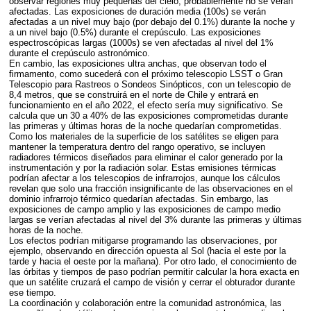
observar regiones muy pequeñas del cielo, probablemente no se verán
afectadas. Las exposiciones de duración media (100s) se verán
afectadas a un nivel muy bajo (por debajo del 0.1%) durante la noche y
a un nivel bajo (0.5%) durante el crepúsculo. Las exposiciones
espectroscópicas largas (1000s) se ven afectadas al nivel del 1%
durante el crepúsculo astronómico.
En cambio, las exposiciones ultra anchas, que observan todo el
firmamento, como sucederá con el próximo telescopio
LSST
o Gran
Telescopio para Rastreos o Sondeos Sinópticos, con un telescopio de
8,4 metros, que se construirá en el norte de Chile y entrará en
funcionamiento en el año 2022, el efecto sería muy significativo. Se
calcula que un 30 a 40% de las exposiciones comprometidas durante
las primeras y últimas horas de la noche quedarían comprometidas.
Como los materiales de la superficie de los satélites se eligen para
mantener la temperatura dentro del rango operativo, se incluyen
radiadores térmicos diseñados para eliminar el calor generado por la
instrumentación y por la radiación solar. Estas emisiones térmicas
podrían afectar a los telescopios de infrarrojos, aunque los cálculos
revelan que solo una fracción insignificante de las observaciones en el
dominio infrarrojo térmico quedarían afectadas. Sin embargo, las
exposiciones de campo amplio y las exposiciones de campo medio
largas se verían afectadas al nivel del 3% durante las primeras y últimas
horas de la noche.
Los efectos podrían mitigarse programando las observaciones, por
ejemplo, observando en dirección opuesta al Sol (hacia el este por la
tarde y hacia el oeste por la mañana). Por otro lado, el conocimiento de
las órbitas y tiempos de paso podrían permitir calcular la hora exacta en
que un satélite cruzará el campo de visión y cerrar el obturador durante
ese tiempo.
La coordinación y colaboración entre la comunidad astronómica, las