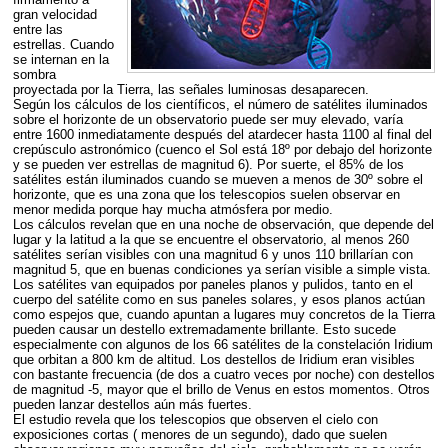
gran velocidad
entre las
estrellas. Cuando
se internan en la
sombra
proyectada por la Tierra, las señales luminosas desaparecen.
Según los cálculos de los científicos, el número de satélites iluminados
sobre el horizonte de un observatorio puede ser muy elevado, varía
entre 1600 inmediatamente después del atardecer hasta 1100 al final del
crepúsculo astronómico (cuenco el Sol está 18º por debajo del horizonte
y se pueden ver estrellas de magnitud 6). Por suerte, el 85% de los
satélites están iluminados cuando se mueven a menos de 30º sobre el
horizonte, que es una zona que los telescopios suelen observar en
menor medida porque hay mucha atmósfera por medio.
Los cálculos revelan que en una noche de observación, que depende del
lugar y la latitud a la que se encuentre el observatorio, al menos 260
satélites serían visibles con una magnitud 6 y unos 110 brillarían con
magnitud 5, que en buenas condiciones ya serían visible a simple vista.
Los satélites van equipados por paneles planos y pulidos, tanto en el
cuerpo del satélite como en sus paneles solares, y esos planos actúan
como espejos que, cuando apuntan a lugares muy concretos de la Tierra
pueden causar un destello extremadamente brillante. Esto sucede
especialmente con algunos de los 66 satélites de la constelación Iridium
que orbitan a 800 km de altitud. Los destellos de Iridium eran visibles
con bastante frecuencia (de dos a cuatro veces por noche) con destellos
de magnitud -5, mayor que el brillo de Venus en estos momentos. Otros
pueden lanzar destellos aún más fuertes.
El estudio revela que los telescopios que observen el cielo con
exposiciones cortas ( menores de un segundo), dado que suelen