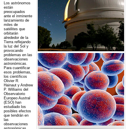
Los astrónomos
están
preocupados
ante el inminente
lanzamiento de
miles de
satélites que
orbitarán
alrededor de la
Tierra reflejando
la luz del Sol y
provocando
problemas en las
observaciones
astronómicas.
Para cuantificar
esos problemas,
los científicos
Olivier R.
Hainaut y Andrew
P. Williams del
Observatorio
Europeo Austral
(
ESO
) han
estudiado los
posibles efectos
que tendrán en
las
observaciones
astronómicas