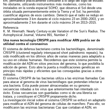
km, permanece prácticamente constante a lo largo del siglo de estudio.
No obstante, utilizando instrumentos más modernos, como los
instalados en la sonda espacial
SOHO
, que observa el Sol desde una
órbita situada permanentemente entre la Tierra y el Sol, ha permitido
cuantificar algunos de esos cambios. Detectó que el radio se redujo en
aproximadamente 3 km durante el ciclo máximo 23 en 2000–2003, y en
aproximadamente 2 km durante el ciclo máximo 24 en 2013–2015.
Referencia
K. M. Hiremath. Nearly Century-scale Variation of the Sun’s Radius. The
Astrophysical Journal, Volume 891, Number 2
Una nueva tecnología
CRISPR
para modificar
ARN
podría ser de
utilidad contra el coronavirus
El sistema de defensa bacteriano contra los bacteriófagos, denominado
CRISPR
(clustered regularly interspaced short palindromic repeats), ha
sido modificado en los últimos años de varias maneras para adaptarlo a
su uso en células humanas. Recordemos que este sistema permite la
modificación del
ADN
en sitios precisos del genoma, lo que posibilita la
edición de genes. Esto abre la puerta a modificaciones genéticas en
principio más rápidas y eficientes que las conseguidas gracias a otros
métodos.
El sistema
CRISPR
de las bacterias utiliza a las enzimas llamadas Cas
para atacar al genoma de virus bacteriófagos que pretendan infectar a
una bacteria. Esta puede poseer almacenadas en su genoma
secuencias robadas a los virus que anteriormente han intentado sin
éxito. Estas secuencias son guardadas como si de una librería se
tratara, y constituyen el
CRISPR
propiamente dicho.
La investigación inicial sobre el sistema
CRISPR
se enfocó en adaptarlo
para modificar el
ADN
del genoma de células de mamífero. Para ello, se
modificaron las enzimas bacterianas Cas que cortaban el
ADN
, en