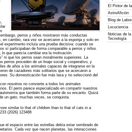
El Pintor de 
AstroAfición
Blog de Labor
s,
lar
Locuciencia
an
Noticias de la
 embargo, perros y niños mostraron más conductas
Tecnología
 en cambio, rara vez se acercaron a la esponja y solo en
 el experimento incluía una prueba decisiva: cuando se
tos sí participaban de forma comparable a perros y niños.
; lo que parecía cambiar era la motivación.
s” ni que los perros sean moralmente superiores. La
os perros proceden de un linaje social y cooperativo, y
les de años a los animales capaces de integrarse en la
gieron de cazadores más solitarios que se acercaron a
dores. Su domesticación fue más laxa y no seleccionó del
.
con nosotros no convierte a todos los animales
os. El perro parece especializado en compartir nuestros
 autonomía que también forma parte de su encanto. Quizá
a de un gato, muchas veces, se conquista.
re similar to that of children than to that of cats in a
 233 (2026) 123488
e el espacio entre las estrellas debía estar sembrado de
etarios. Cada vez que nacen planetas, las interacciones