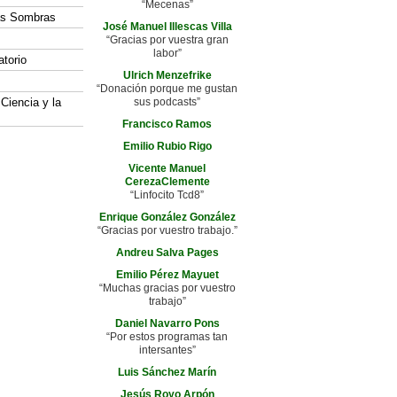
“Mecenas”
las Sombras
José Manuel Illescas Villa
“Gracias por vuestra gran
labor”
atorio
Ulrich Menzefrike
“Donación porque me gustan
 Ciencia y la
sus podcasts”
Francisco Ramos
Emilio Rubio Rigo
Vicente Manuel
CerezaClemente
“Linfocito Tcd8”
Enrique González González
“Gracias por vuestro trabajo.”
Andreu Salva Pages
Emilio Pérez Mayuet
“Muchas gracias por vuestro
trabajo”
Daniel Navarro Pons
“Por estos programas tan
intersantes”
Luis Sánchez Marín
Jesús Royo Arpón