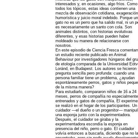
interesados y, en ocasiones, algo fríos. Como
todos los tópicos, estas ideas contienen una
mezcla de observación cotidiana, exageración
humorística y juicio moral indebido. Porque un
gato no es un perro que ha salido mal, ni un p
es necesariamente un santo con cola. Son
animales distintos, con historias evolutivas
diferentes, y esas historias pueden haber
moldeado su manera de relacionarse con
nosotros.
En este episodio de Ciencia Fresca comenta
un estudio reciente publicado en Animal
Behaviour por investigadores húngaros del gr
de etología comparada de la Universidad Eöt
Loránd, en Budapest. Los autores se hicieron
pregunta sencilla pero profunda: cuando una
persona familiar tiene un problema, ¿ayudan
espontáneamente perros, gatos y niños pequ
de la misma manera?
Para estudiarlo, compararon niños de 16 a 24
meses, perros de compañía no especialmente
entrenados y gatos de compañía. El experime
se realizó en el hogar de los participantes. Un
cuidador —el dueño o un progenitor— manipu
una esponja junto con la experimentadora.
Después, el cuidador se giraba y la
experimentadora escondía la esponja en
presencia del niño, perro o gato. El cuidador
volvía entonces a buscarla, diciendo que no l
encontraba, pero sin pedir ayuda directamente