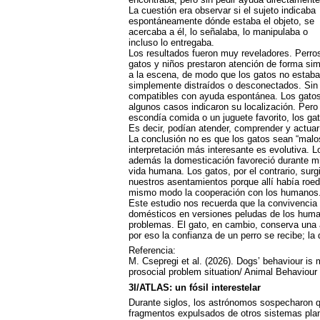
La cuestión era observar si el sujeto indicaba
espontáneamente dónde estaba el objeto, se
acercaba a él, lo señalaba, lo manipulaba o
incluso lo entregaba.
Los resultados fueron muy reveladores. Perro
gatos y niños prestaron atención de forma simi
a la escena, de modo que los gatos no estab
simplemente distraídos o desconectados. Sin
compatibles con ayuda espontánea. Los gatos,
algunos casos indicaron su localización. Pero
escondía comida o un juguete favorito, los ga
Es decir, podían atender, comprender y actuar
La conclusión no es que los gatos sean “malo
interpretación más interesante es evolutiva. L
además la domesticación favoreció durante mi
vida humana. Los gatos, por el contrario, sur
nuestros asentamientos porque allí había roe
mismo modo la cooperación con los humanos
Este estudio nos recuerda que la convivencia 
domésticos en versiones peludas de los human
problemas. El gato, en cambio, conserva una
por eso la confianza de un perro se recibe; l
Referencia:
M. Csepregi et al. (2026). Dogs’ behaviour is mo
prosocial problem situation/ Animal Behaviour
3I/ATLAS: un fósil interestelar
Durante siglos, los astrónomos sospecharon qu
fragmentos expulsados de otros sistemas plan