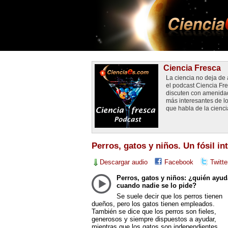
Ciencia Fresca
La ciencia no deja d
el podcast Ciencia Fr
discuten con amenidad 
más interesantes de lo
que habla de la cienci
Perros, gatos y niños. Un fósil int
Descargar audio
Facebook
Twitte
Perros, gatos y niños: ¿quién ayud
cuando nadie se lo pide?
Se suele decir que los perros tienen
dueños, pero los gatos tienen empleados.
También se dice que los perros son fieles,
generosos y siempre dispuestos a ayudar,
mientras que los gatos son independientes,