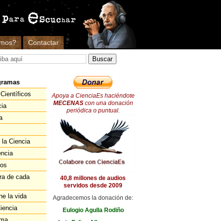
omos?
Contactar
gramas
Científicos
Apoya a CienciaEs haciéndote
MECENAS
con una donación
cia
periódica o puntual.
a
 la Ciencia
encia
ios
ra de cada
40,8 millones de audios
servidos desde 2009
ne la vida
Agradecemos la donación de:
iencia
Eulogio Agulla Rodiño
ema