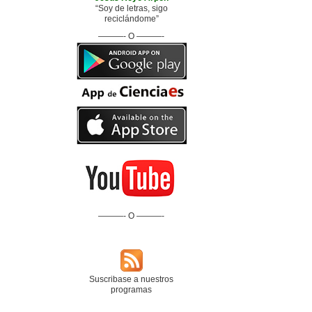
“Soy de letras, sigo
reciclándome”
———- O ———-
———- O ———-
Suscribase a nuestros
programas