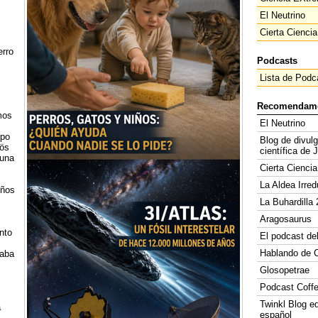
El Neutrino
Cierta Ciencia
erro
Podcasts
Lista de Podc
Recomendam
mos
El Neutrino
upo
Blog de divul
vös
científica de 
 una
Cierta Ciencia
La Aldea Irred
eños
La Buhardilla 
Aragosaurus
nto
El podcast de
Hablando de C
laba
Glosopetrae
Podcast Coff
Twinkl Blog e
a
español
.