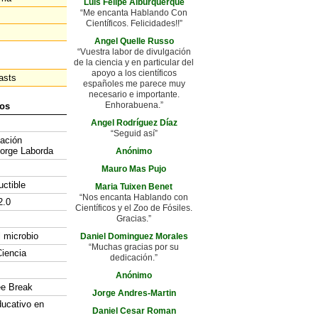
Luis Felipe Alburquerque
“Me encanta Hablando Con
Científicos. Felicidades!!”
Angel Quelle Russo
“Vuestra labor de divulgación
de la ciencia y en particular del
apoyo a los científicos
asts
españoles me parece muy
necesario e importante.
Enhorabuena.”
os
Angel Rodríguez Díaz
“Seguid así”
gación
Jorge Laborda
Anónimo
Mauro Mas Pujo
uctible
Maria Tuixen Benet
“Nos encanta Hablando con
2.0
Científicos y el Zoo de Fósiles.
Gracias.”
l microbio
Daniel Dominguez Morales
“Muchas gracias por su
iencia
dedicación.”
Anónimo
ee Break
Jorge Andres-Martin
ducativo en
Daniel Cesar Roman