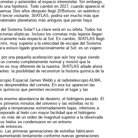
cometas y asteroides al espacio interestelar. Sin embargo,
o una hipótesis. Todo cambió en 2017, cuando apareció el
muamua. Dos años después llegó 2I/Borisov, un auténtico
el tercer visitante, 3I/ATLAS, podría ser mucho más que
 materiales planetarios más antiguos que jamás haya
el Sistema Solar? La clave está en su órbita. Todos los
ctorias elípticas. Incluso los cometas más lejanos llegan
ticamente nula respecto al Sol. En cambio, 3I/ATLAS llegó
km/s, muy superior a la velocidad de escape del Sistema
ca estuvo ligado gravitacionalmente al Sol: es un viajero
 por una pequeña aceleración que aún hoy sigue siendo
a un cometa completamente normal y mostró que la
 no es muy diferente de la nuestra. 3I/ATLAS añade ahora
tes: la posibilidad de reconstruir la historia química de la
elescopio Espacial James Webb y al radiotelescopio
ALMA
,
ses desprendidos del cometa. En esa luz aparecen las
es químicos que permiten reconstruir el lugar y las
la enorme abundancia de deuterio, el hidrógeno pesado. El
s primeros minutos del universo y las estrellas no lo
gela a temperaturas extremadamente bajas, inferiores a
corporado al hielo con mayor facilidad que el hidrógeno
o es más de un orden de magnitud superior a la observada
sus hielos se condensaron en un entorno
sde entonces.
o. Las primeras generaciones de estrellas fabricaron
e aumentando lentamente conforme nuevas generaciones