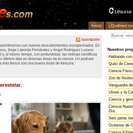
Inicio
¿Quiénes s
suscripción
e asombrarnos con nuevos descubrimientos insospechados. En
Nuestros pro
esca, Jorge Laborda Fernández y Ángel Rodríguez Lozano
y, al mismo tiempo, con profundidad, las noticias científicas
Hablando con 
s últimos días en diversas áreas de la ciencia. Un podcast
a más fresca con una buena dosis de frescura.
Quilo de Cien
Ciencia Fresc
Zoo de fósiles
erestelar.
Vanguardia de
Ulises y la Ci
r
Ciencia y gen
a
Ciencia Nuest
Día
Seis patas tie
Océanos de C
Ciencia EXtr