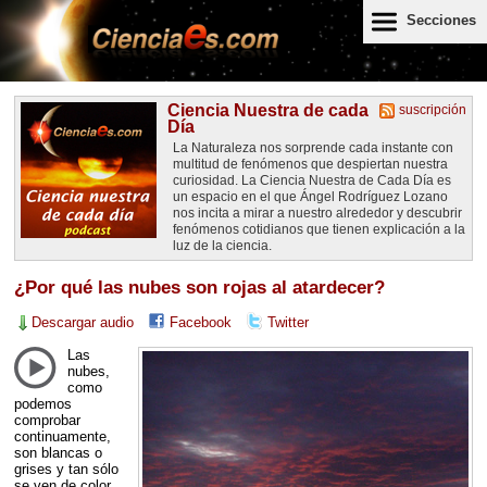
Secciones
Ciencia Nuestra de cada
suscripción
Día
La Naturaleza nos sorprende cada instante con
multitud de fenómenos que despiertan nuestra
curiosidad. La Ciencia Nuestra de Cada Día es
un espacio en el que Ángel Rodríguez Lozano
nos incita a mirar a nuestro alrededor y descubrir
fenómenos cotidianos que tienen explicación a la
luz de la ciencia.
¿Por qué las nubes son rojas al atardecer?
Descargar audio
Facebook
Twitter
Las
nubes,
como
podemos
comprobar
continuamente,
son blancas o
grises y tan sólo
se ven de color