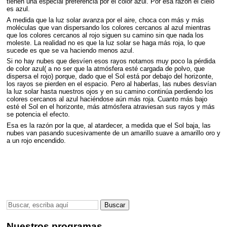
tienen una especial preferencia por el color azul. Por esa razón el cielo
es azul.
A medida que la luz solar avanza por el aire, choca con más y más
moléculas que van dispersando los colores cercanos al azul mientras
que los colores cercanos al rojo siguen su camino sin que nada los
moleste. La realidad no es que la luz solar se haga más roja, lo que
sucede es que se va haciendo menos azul.
Si no hay nubes que desvíen esos rayos notamos muy poco la pérdida
de color azul( a no ser que la atmósfera esté cargada de polvo, que
dispersa el rojo) porque, dado que el Sol está por debajo del horizonte,
los rayos se pierden en el espacio. Pero al haberlas, las nubes desvían
la luz solar hasta nuestros ojos y en su camino continúa perdiendo los
colores cercanos al azul haciéndose aún más roja. Cuanto más bajo
esté el Sol en el horizonte, más atmósfera atraviesan sus rayos y más
se potencia el efecto.
Esa es la razón por la que, al atardecer, a medida que el Sol baja, las
nubes van pasando sucesivamente de un amarillo suave a amarillo oro y
a un rojo encendido.
Nuestros programas