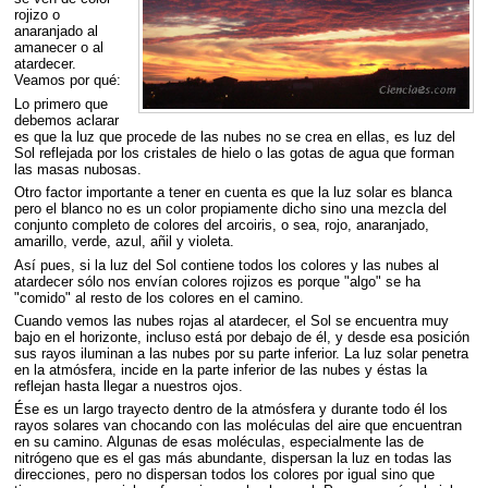
rojizo o
anaranjado al
amanecer o al
atardecer.
Veamos por qué:
Lo primero que
debemos aclarar
es que la luz que procede de las nubes no se crea en ellas, es luz del
Sol reflejada por los cristales de hielo o las gotas de agua que forman
las masas nubosas.
Otro factor importante a tener en cuenta es que la luz solar es blanca
pero el blanco no es un color propiamente dicho sino una mezcla del
conjunto completo de colores del arcoiris, o sea, rojo, anaranjado,
amarillo, verde, azul, añil y violeta.
Así pues, si la luz del Sol contiene todos los colores y las nubes al
atardecer sólo nos envían colores rojizos es porque "algo" se ha
"comido" al resto de los colores en el camino.
Cuando vemos las nubes rojas al atardecer, el Sol se encuentra muy
bajo en el horizonte, incluso está por debajo de él, y desde esa posición
sus rayos iluminan a las nubes por su parte inferior. La luz solar penetra
en la atmósfera, incide en la parte inferior de las nubes y éstas la
reflejan hasta llegar a nuestros ojos.
Ése es un largo trayecto dentro de la atmósfera y durante todo él los
rayos solares van chocando con las moléculas del aire que encuentran
en su camino. Algunas de esas moléculas, especialmente las de
nitrógeno que es el gas más abundante, dispersan la luz en todas las
direcciones, pero no dispersan todos los colores por igual sino que