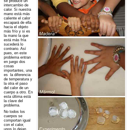
se produce un
intercambio de
calor. Si nuestra
mano está más
caliente el calor
escapará de ella
hacia el objeto
más frío y si es
la mano la que
está más fría
sucederá lo
contrario. Así
pues, en este
problema entran
en juego dos
cosas
importantes, una
es la diferencia
de temperatura y
la otra el paso
del calor de un
cuerpo a otro. En
esta última está
la clave del
problema.
No todos los
cuerpos se
comportan igual
con el calor,
unos lo dejan