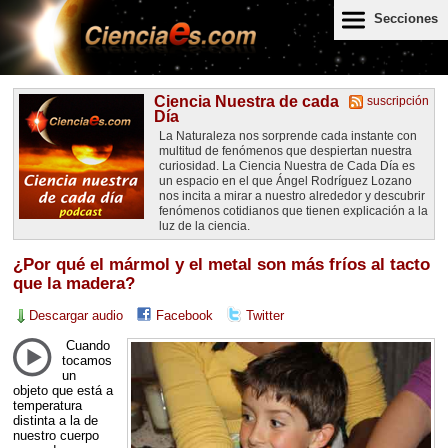
Secciones
Ciencia Nuestra de cada
suscripción
Día
La Naturaleza nos sorprende cada instante con
multitud de fenómenos que despiertan nuestra
curiosidad. La Ciencia Nuestra de Cada Día es
un espacio en el que Ángel Rodríguez Lozano
nos incita a mirar a nuestro alrededor y descubrir
fenómenos cotidianos que tienen explicación a la
luz de la ciencia.
¿Por qué el mármol y el metal son más fríos al tacto
que la madera?
Descargar audio
Facebook
Twitter
Cuando
tocamos
un
objeto que está a
temperatura
distinta a la de
nuestro cuerpo