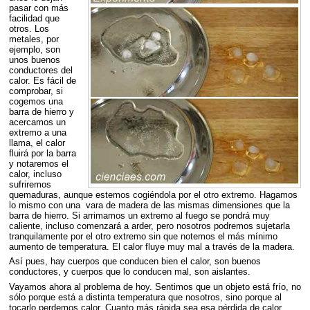
pasar con más
facilidad que
otros. Los
metales, por
ejemplo, son
unos buenos
conductores del
calor. Es fácil de
comprobar, si
cogemos una
barra de hierro y
acercamos un
extremo a una
llama, el calor
fluirá por la barra
y notaremos el
calor, incluso
sufriremos
quemaduras, aunque estemos cogiéndola por el otro extremo. Hagamos
lo mismo con una vara de madera de las mismas dimensiones que la
barra de hierro. Si arrimamos un extremo al fuego se pondrá muy
caliente, incluso comenzará a arder, pero nosotros podremos sujetarla
tranquilamente por el otro extremo sin que notemos el más mínimo
aumento de temperatura. El calor fluye muy mal a través de la madera.
Así pues, hay cuerpos que conducen bien el calor, son buenos
conductores, y cuerpos que lo conducen mal, son aislantes.
Vayamos ahora al problema de hoy. Sentimos que un objeto está frío, no
sólo porque está a distinta temperatura que nosotros, sino porque al
tocarlo perdemos calor. Cuanto más rápida sea esa pérdida de calor