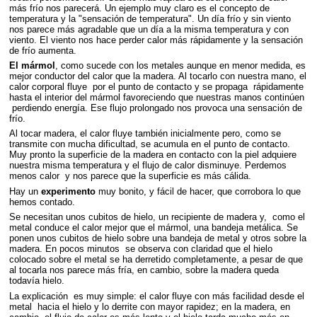
más frío nos parecerá. Un ejemplo muy claro es el concepto de
temperatura y la "sensación de temperatura". Un día frío y sin viento
nos parece más agradable que un día a la misma temperatura y con
viento. El viento nos hace perder calor más rápidamente y la sensación
de frío aumenta.
El mármol
, como sucede con los metales aunque en menor medida, es
mejor conductor del calor que la madera. Al tocarlo con nuestra mano, el
calor corporal fluye por el punto de contacto y se propaga rápidamente
hasta el interior del mármol favoreciendo que nuestras manos continúen
perdiendo energía. Ese flujo prolongado nos provoca una sensación de
frío.
Al tocar madera, el calor fluye también inicialmente pero, como se
transmite con mucha dificultad, se acumula en el punto de contacto.
Muy pronto la superficie de la madera en contacto con la piel adquiere
nuestra misma temperatura y el flujo de calor disminuye. Perdemos
menos calor y nos parece que la superficie es más cálida.
Hay un
experimento
muy bonito, y fácil de hacer, que corrobora lo que
hemos contado.
Se necesitan unos cubitos de hielo, un recipiente de madera y, como el
metal conduce el calor mejor que el mármol, una bandeja metálica. Se
ponen unos cubitos de hielo sobre una bandeja de metal y otros sobre la
madera. En pocos minutos se observa con claridad que el hielo
colocado sobre el metal se ha derretido completamente, a pesar de que
al tocarla nos parece más fría, en cambio, sobre la madera queda
todavía hielo.
La explicación es muy simple: el calor fluye con más facilidad desde el
metal hacia el hielo y lo derrite con mayor rapidez; en la madera, en