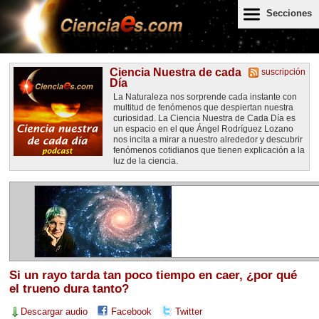
Secciones
Ciencia Nuestra de cada
suscripción
Día
La Naturaleza nos sorprende cada instante con
multitud de fenómenos que despiertan nuestra
curiosidad. La Ciencia Nuestra de Cada Día es
un espacio en el que Ángel Rodríguez Lozano
nos incita a mirar a nuestro alrededor y descubrir
fenómenos cotidianos que tienen explicación a la
luz de la ciencia.
Si un rayo tarda tan poco tiempo en caer, ¿por qué
el trueno dura tanto?
Descargar audio
Facebook
Twitter