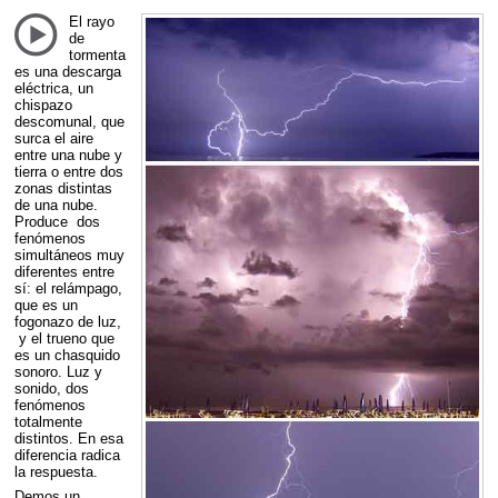
El rayo
de
tormenta
es una descarga
eléctrica, un
chispazo
descomunal, que
surca el aire
entre una nube y
tierra o entre dos
zonas distintas
de una nube.
Produce dos
fenómenos
simultáneos muy
diferentes entre
sí: el relámpago,
que es un
fogonazo de luz,
y el trueno que
es un chasquido
sonoro. Luz y
sonido, dos
fenómenos
totalmente
distintos. En esa
diferencia radica
la respuesta.
Demos un