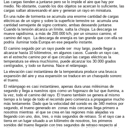
Las cargas tienden a juntarse pero se lo impide el aire que hay por
medio. No obstante, cuando los dos objetos se acercan lo suficiente, las
cargas saltan atravesando el aire y generan un rayo en miniatura.
En una nube de tormenta se acumula una enorme cantidad de cargas
eléctricas de un signo y sobre la superficie terrestre se acumula una
cantidad semejante de signo contrario, ambas deseando juntarse.
Cuando la tensión alcanza un límite, salta la chispa. La descarga se
mueve rapidísima, a más de 200.000 k/h, por un sinuoso camino, el
camino del rayo. La descarga de energía es tan grande que con ella se
podría iluminar toda Europa en ese pequeño instante.
El camino seguido por un rayo puede ser muy largo, puede llegar a
alcanzar hasta 10 kilómetros, en algunos casos. Cuando un rayo cae,
en el estrecho camino por el que circulan las cargas eléctricas la
temperatura se eleva muchísimo, puede alcanzar los 30.000 grados
centígrados, y todo se ilumina. Nace el relámpago.
La elevación casi instantánea de la temperatura produce una brusca
expansión del aire y esa expansión se traduce en un chasquido sonoro:
el trueno.
El relámpago es casi instantáneo, apenas dura unas milésimas de
segundo y llega a nuestros ojos como un fogonazo de luz que ilumina, a
la vez, todo el camino del rayo. El trueno también se genera al mismo
tiempo a lo largo de todo el recorrido pero comienza a propagarse mucho
más lentamente. Dado que la velocidad del sonido es de 340 metros por
segundo, el trueno generado en zonas más cercanas llega primero a
nosotros mientras el que se crea en las regiones más alejadas va
llegando con uno, dos, tres, o más segundos de retraso. Si el rayo cae a
tierra en un lugar situado a un kilómetro de nosotros, los primeros
sonidos del trueno llegarán con tres segundos de retraso respecto al