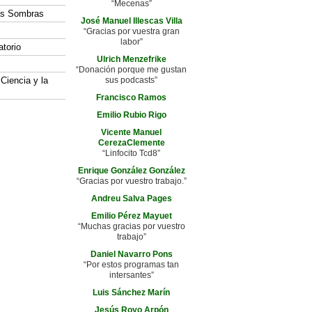
“Mecenas”
las Sombras
José Manuel Illescas Villa
“Gracias por vuestra gran
labor”
atorio
Ulrich Menzefrike
“Donación porque me gustan
 Ciencia y la
sus podcasts”
Francisco Ramos
Emilio Rubio Rigo
Vicente Manuel
CerezaClemente
“Linfocito Tcd8”
Enrique González González
“Gracias por vuestro trabajo.”
Andreu Salva Pages
Emilio Pérez Mayuet
“Muchas gracias por vuestro
trabajo”
Daniel Navarro Pons
“Por estos programas tan
intersantes”
Luis Sánchez Marín
Jesús Royo Arpón