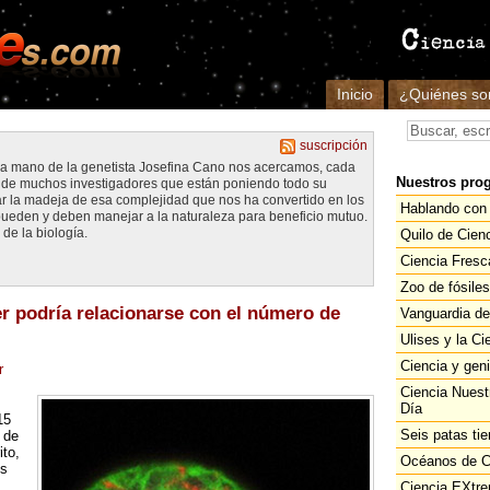
Inicio
¿Quiénes s
suscripción
 la mano de la genetista Josefina Cano nos acercamos, cada
Nuestros pro
jo de muchos investigadores que están poniendo todo su
la madeja de esa complejidad que nos ha convertido en los
Hablando con 
ueden y deben manejar a la naturaleza para beneficio mutuo.
de la biología.
Quilo de Cien
Ciencia Fresc
Zoo de fósiles
er podría relacionarse con el número de
Vanguardia de
Ulises y la Ci
Ciencia y gen
r
Ciencia Nuest
Día
15
Seis patas tie
 de
to,
Océanos de C
es
Ciencia EXtr