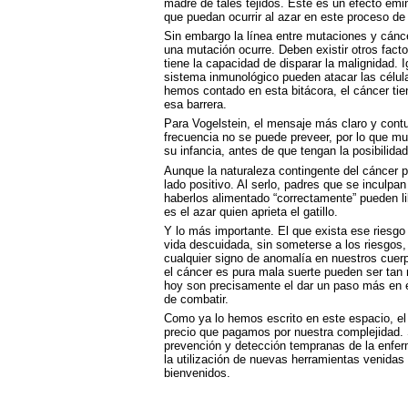
madre de tales tejidos. Este es un efecto em
que puedan ocurrir al azar en este proceso de d
Sin embargo la línea entre mutaciones y cánc
una mutación ocurre. Deben existir otros facto
tiene la capacidad de disparar la malignidad. 
sistema inmunológico pueden atacar las célul
hemos contado en esta bitácora, el cáncer tie
esa barrera.
Para Vogelstein, el mensaje más claro y contu
frecuencia no se puede preveer, por lo que m
su infancia, antes de que tengan la posibilidad 
Aunque la naturaleza contingente del cáncer pu
lado positivo. Al serlo, padres que se inculpa
haberlos alimentado “correctamente” pueden l
es el azar quien aprieta el gatillo.
Y lo más importante. El que exista ese riesgo d
vida descuidada, sin someterse a los riesgos, 
cualquier signo de anomalía en nuestros cuer
el cáncer es pura mala suerte pueden ser tan n
hoy son precisamente el dar un paso más en e
de combatir.
Como ya lo hemos escrito en este espacio, el 
precio que pagamos por nuestra complejidad. 
prevención y detección tempranas de la enfer
la utilización de nuevas herramientas venida
bienvenidos.