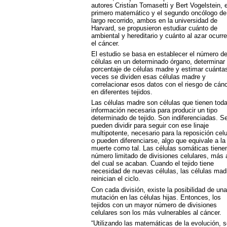
autores Cristian Tomasetti y Bert Vogelstein, e
primero matemático y el segundo oncólogo de
largo recorrido, ambos en la universidad de
Harvard, se propusieron estudiar cuánto de
ambiental y hereditario y cuánto al azar ocurr
el cáncer.
El estudio se basa en establecer el número d
células en un determinado órgano, determinar 
porcentaje de células madre y estimar cuánta
veces se dividen esas células madre y
correlacionar esos datos con el riesgo de cán
en diferentes tejidos.
Las células madre son células que tienen toda
información necesaria para producir un tipo
determinado de tejido. Son indiferenciadas. S
pueden dividir para seguir con ese linaje
multipotente, necesario para la reposición celu
o pueden diferenciarse, algo que equivale a la
muerte como tal. Las células somáticas tiene
número limitado de divisiones celulares, más a
del cual se acaban. Cuando el tejido tiene
necesidad de nuevas células, las células mad
reinician el ciclo.
Con cada división, existe la posibilidad de una
mutación en las células hijas. Entonces, los
tejidos con un mayor número de divisiones
celulares son los más vulnerables al cáncer.
“Utilizando las matemáticas de la evolución, 