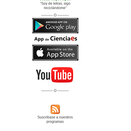
“Soy de letras, sigo
reciclándome”
———- O ———-
———- O ———-
Suscribase a nuestros
programas