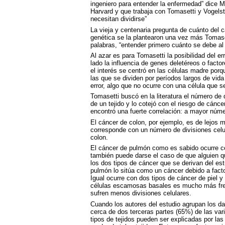
ingeniero para entender la enfermedad” dice 
Harvard y que trabaja con Tomasetti y Vogelste
necesitan dividirse”
La vieja y centenaria pregunta de cuánto del 
genética se la plantearon una vez más Tomaset
palabras, “entender primero cuánto se debe al 
Al azar es para Tomasetti la posibilidad del err
lado la influencia de genes deletéreos o fact
el interés se centró en las células madre porq
las que se dividen por períodos largos de vida 
error, algo que no ocurre con una célula que 
Tomasetti buscó en la literatura el número de 
de un tejido y lo cotejó con el riesgo de cánce
encontró una fuerte correlación: a mayor númer
El cáncer de colon, por ejemplo, es de lejos
corresponde con un número de divisiones celul
colon.
El cáncer de pulmón como es sabido ocurre co
también puede darse el caso de que alguien q
los dos tipos de cáncer que se derivan del est
pulmón lo sitúa como un cáncer debido a factor
Igual ocurre con dos tipos de cáncer de piel y 
células escamosas basales es mucho más fre
sufren menos divisiones celulares.
Cuando los autores del estudio agrupan los d
cerca de dos terceras partes (65%) de las vari
tipos de tejidos pueden ser explicadas por las