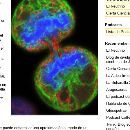
l
El Neutrino
Cierta Ciencia
e en
Podcasts
e
Lista de Podc
el
s
Recomendam
cer
El Neutrino
Blog de divul
 la
científica de 
e
Cierta Ciencia
La Aldea Irred
lar,
La Buhardilla 
n un
llá
Aragosaurus
El podcast de
re
Hablando de C
Glosopetrae
Podcast Coff
Twinkl Blog e
se puede desarrollar una aproximación al modo de un
español