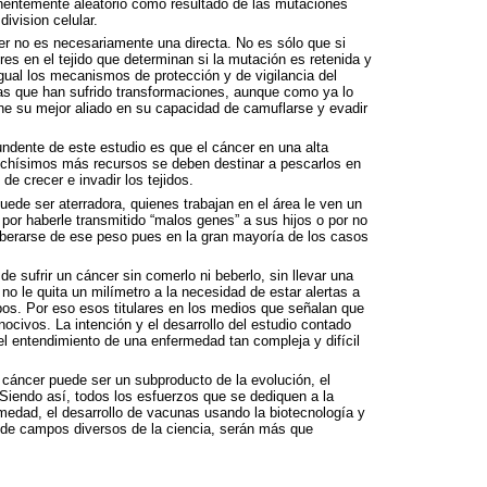
inentemente aleatorio como resultado de las mutaciones
ivision celular.
er no es necesariamente una directa. No es sólo que si
res en el tejido que determinan si la mutación es retenida y
Igual los mecanismos de protección y de vigilancia del
as que han sufrido transformaciones, aunque como ya lo
ne su mejor aliado en su capacidad de camuflarse y evadir
ndente de este estudio es que el cáncer en una alta
uchísimos más recursos se deben destinar a pescarlos en
de crecer e invadir los tejidos.
ede ser aterradora, quienes trabajan en el área le ven un
n por haberle transmitido “malos genes” a sus hijos o por no
iberarse de ese peso pues en la gran mayoría de los casos
e sufrir un cáncer sin comerlo ni beberlo, sin llevar una
no le quita un milímetro a la necesidad de estar alertas a
pos. Por eso esos titulares en los medios que señalan que
ocivos. La intención y el desarrollo del estudio contado
l entendimiento de una enfermedad tan compleja y difícil
cáncer puede ser un subproducto de la evolución, el
Siendo así, todos los esfuerzos que se dediquen a la
medad, el desarrollo de vacunas usando la biotecnología y
s de campos diversos de la ciencia, serán más que