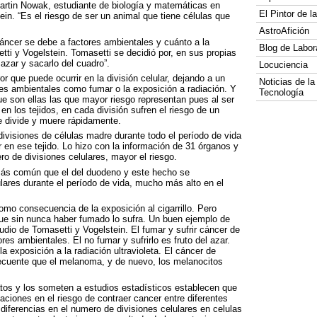
Martin Nowak, estudiante de biología y matemáticas en
El Pintor de 
in. “Es el riesgo de ser un animal que tiene células que
AstroAfición
cáncer se debe a factores ambientales y cuánto a la
Blog de Labor
ti y Vogelstein. Tomasetti se decidió por, en sus propias
azar y sacarlo del cuadro”.
Locuciencia
or que puede ocurrir en la división celular, dejando a un
Noticias de la
ores ambientales como fumar o la exposición a radiación. Y
Tecnología
ue son ellas las que mayor riesgo representan pues al ser
en los tejidos, en cada división sufren el riesgo de un
se divide y muere rápidamente.
divisiones de células madre durante todo el período de vida
r en ese tejido. Lo hizo con la información de 31 órganos y
o de divisiones celulares, mayor el riesgo.
 más común que el del duodeno y este hecho se
ares durante el período de vida, mucho más alto en el
mo consecuencia de la exposición al cigarrillo. Pero
ue sin nunca haber fumado lo sufra. Un buen ejemplo de
udio de Tomasetti y Vogelstein. El fumar y sufrir cáncer de
es ambientales. El no fumar y sufrirlo es fruto del azar.
la exposición a la radiación ultravioleta. El cáncer de
cuente que el melanoma, y de nuevo, los melanocitos
atos y los someten a estudios estadísticos establecen que
aciones en el riesgo de contraer cancer entre diferentes
 diferencias en el numero de divisiones celulares en celulas