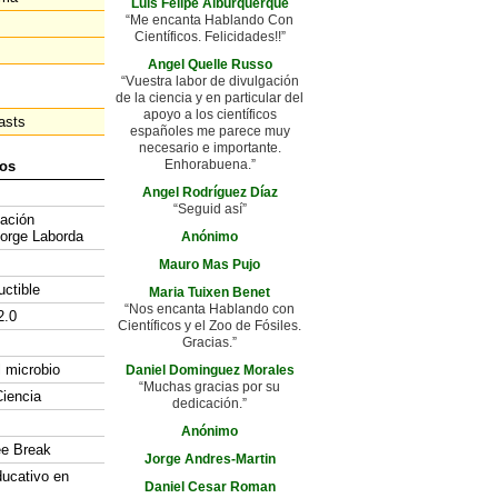
Luis Felipe Alburquerque
“Me encanta Hablando Con
Científicos. Felicidades!!”
Angel Quelle Russo
“Vuestra labor de divulgación
de la ciencia y en particular del
apoyo a los científicos
asts
españoles me parece muy
necesario e importante.
Enhorabuena.”
os
Angel Rodríguez Díaz
“Seguid así”
gación
Jorge Laborda
Anónimo
Mauro Mas Pujo
uctible
Maria Tuixen Benet
“Nos encanta Hablando con
2.0
Científicos y el Zoo de Fósiles.
Gracias.”
l microbio
Daniel Dominguez Morales
“Muchas gracias por su
iencia
dedicación.”
Anónimo
ee Break
Jorge Andres-Martin
ducativo en
Daniel Cesar Roman