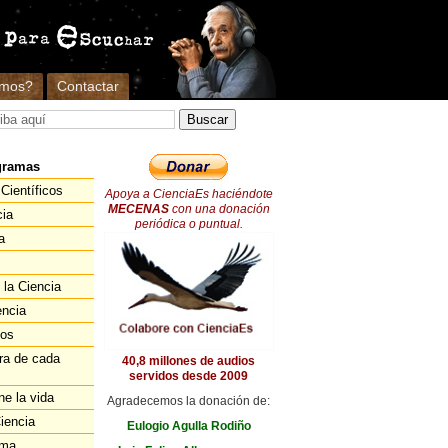
omos?
Contactar
gramas
Científicos
Apoya a CienciaEs haciéndote
MECENAS
con una donación
cia
periódica o puntual.
a
 la Ciencia
encia
ios
ra de cada
40,8 millones de audios
servidos desde 2009
ne la vida
Agradecemos la donación de:
iencia
Eulogio Agulla Rodiño
ema