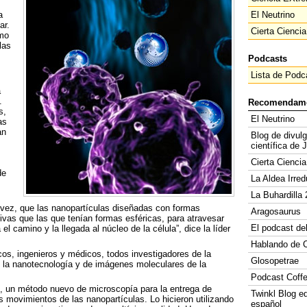
a
El Neutrino
ar.
Cierta Ciencia
ómo
las
Podcasts
Lista de Podc
a
.
Recomendam
s,
El Neutrino
as
an
Blog de divul
científica de 
Cierta Ciencia
de
La Aldea Irred
La Buhardilla 
vez, que las nanopartículas diseñadas con formas
Aragosaurus
vas que las que tenían formas esféricas, para atravesar
El podcast de
a el camino y la llegada al núcleo de la célula”, dice la líder
Hablando de C
cos, ingenieros y médicos, todos investigadores de la
Glosopetrae
 la nanotecnología y de imágenes moleculares de la
Podcast Coff
ez, un método nuevo de microscopía para la entrega de
Twinkl Blog e
s movimientos de las nanopartículas. Lo hicieron utilizando
español