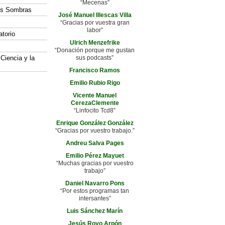
“Mecenas”
las Sombras
José Manuel Illescas Villa
“Gracias por vuestra gran
labor”
atorio
Ulrich Menzefrike
“Donación porque me gustan
 Ciencia y la
sus podcasts”
Francisco Ramos
Emilio Rubio Rigo
Vicente Manuel
CerezaClemente
“Linfocito Tcd8”
Enrique González González
“Gracias por vuestro trabajo.”
Andreu Salva Pages
Emilio Pérez Mayuet
“Muchas gracias por vuestro
trabajo”
Daniel Navarro Pons
“Por estos programas tan
intersantes”
Luis Sánchez Marín
Jesús Royo Arpón