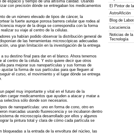
ón de espacio y tiempo de una altísima calidad. Usando
alizar con precisión dónde se entregaban los medicamentos
El Pintor de 
AstroAfición
nto de un número elevado de tipos de cáncer, la
Blog de Labor
tear la fuerte aunque porosa barrera celular que rodea al
eficiencia mayor de la droga se correspondía con la forma
Locuciencia
ealizar su viaje al centro de la células.
Noticias de la
dores ya habían podido observar la distribución general de
Tecnología
o disponían de las herramientas microscópicas adecuadas
ión, una gran limitación en la investigación de la entrega
a su destino final para dar en el blanco. Ahora tenemos
e al centro de la célula. Y esto quiere decir que otros
ella para mejorar sus nanopartículas y sus formas de
ajustar la forma de sus partículas para que lleguen al
seguir el curso, el movimiento y el lugar dónde se entrega
e.
n papel muy importante y vital en el futuro de la
ueden cargar medicamentos que ayuden a atacar y matar a
ma selectiva sólo donde son necesarios.
tipos de nanopartículas: uno en forma de cono, otro en
eron marcadas usando fluorescencia y se incubaron dentro
istema de microscopía desarrollado por ellos y algunos
lograr la pintura total y clara de cómo cada partícula se
 bloqueadas a la entrada de la envoltura del núcleo, las