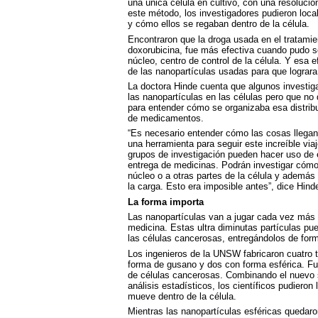
una única célula en cultivo, con una resoluci
este método, los investigadores pudieron loc
y cómo ellos se regaban dentro de la célula.
Encontraron que la droga usada en el tratamie
doxorubicina, fue más efectiva cuando pudo sor
núcleo, centro de control de la célula. Y esa 
de las nanopartículas usadas para que lograra r
La doctora Hinde cuenta que algunos investiga
las nanopartículas en las células pero que n
para entender cómo se organizaba esa distribuc
de medicamentos.
“Es necesario entender cómo las cosas llegan 
una herramienta para seguir este increíble viaj
grupos de investigación pueden hacer uso de 
entrega de medicinas. Podrán investigar cómo 
núcleo o a otras partes de la célula y además 
la carga. Esto era imposible antes”, dice Hind
La forma importa
Las nanopartículas van a jugar cada vez más u
medicina. Estas ultra diminutas partículas p
las células cancerosas, entregándolos de for
Los ingenieros de la
UNSW
fabricaron cuatro 
forma de gusano y dos con forma esférica. Fu
de células cancerosas. Combinando el nuevo s
análisis estadísticos, los científicos pudieron 
mueve dentro de la célula.
Mientras las nanopartículas esféricas quedaron