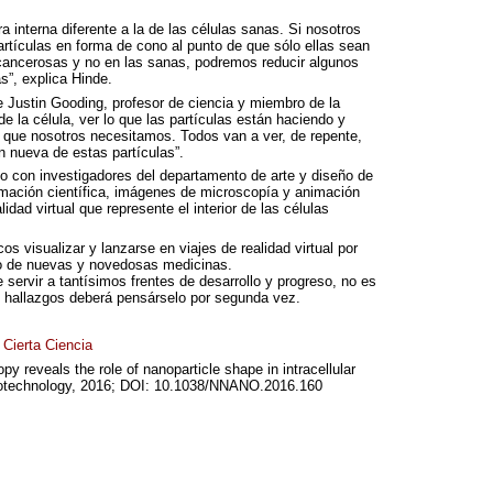
a interna diferente a la de las células sanas. Si nosotros
rtículas en forma de cono al punto de que sólo ellas sean
 cancerosas y no en las sanas, podremos reducir algunos
s”, explica Hinde.
 Justin Gooding, profesor de ciencia y miembro de la
de la célula, ver lo que las partículas están haciendo y
o que nosotros necesitamos. Todos van a ver, de repente,
n nueva de estas partículas”.
o con investigadores del departamento de arte y diseño de
mación científica, imágenes de microscopía y animación
dad virtual que represente el interior de las células
cos visualizar y lanzarse en viajes de realidad virtual por
llo de nuevas y novedosas medicinas.
servir a tantísimos frentes de desarrollo y progreso, no es
os hallazgos deberá pensárselo por segunda vez.
:
Cierta Ciencia
py reveals the role of nanoparticle shape in intracellular
notechnology, 2016;
DOI
: 10.1038/NNANO.2016.160