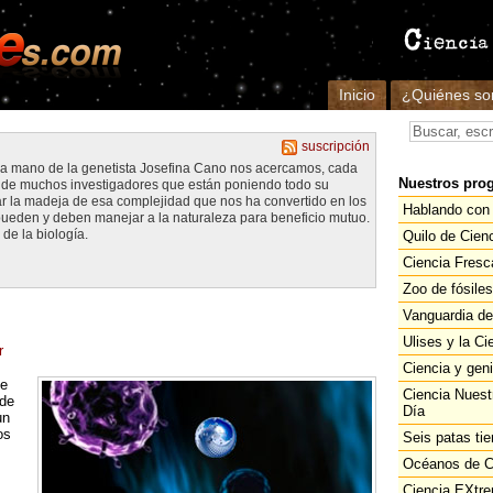
Inicio
¿Quiénes s
suscripción
 la mano de la genetista Josefina Cano nos acercamos, cada
Nuestros pro
jo de muchos investigadores que están poniendo todo su
la madeja de esa complejidad que nos ha convertido en los
Hablando con 
ueden y deben manejar a la naturaleza para beneficio mutuo.
de la biología.
Quilo de Cien
Ciencia Fresc
Zoo de fósiles
Vanguardia de
Ulises y la Ci
r
Ciencia y gen
ue
Ciencia Nuest
 de
Día
un
os
Seis patas tie
Océanos de C
Ciencia EXtr