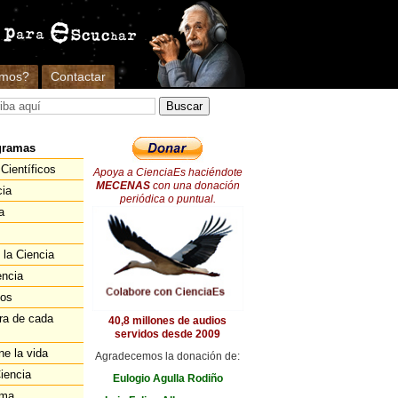
omos?
Contactar
gramas
Científicos
Apoya a CienciaEs haciéndote
MECENAS
con una donación
cia
periódica o puntual.
a
 la Ciencia
encia
ios
ra de cada
40,8 millones de audios
servidos desde 2009
ne la vida
Agradecemos la donación de:
iencia
Eulogio Agulla Rodiño
ema