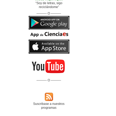
“Soy de letras, sigo
reciclándome”
———- O ———-
———- O ———-
Suscribase a nuestros
programas