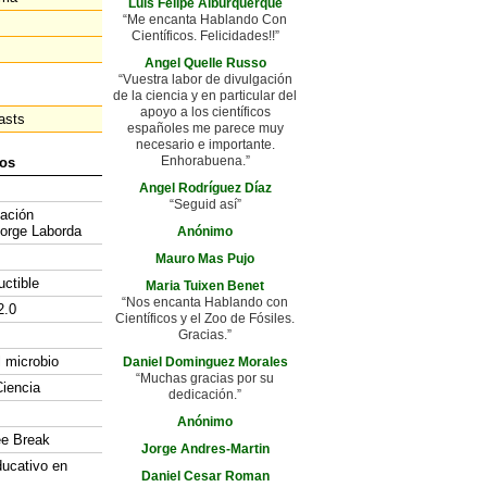
Luis Felipe Alburquerque
“Me encanta Hablando Con
Científicos. Felicidades!!”
Angel Quelle Russo
“Vuestra labor de divulgación
de la ciencia y en particular del
apoyo a los científicos
asts
españoles me parece muy
necesario e importante.
Enhorabuena.”
os
Angel Rodríguez Díaz
“Seguid así”
gación
Jorge Laborda
Anónimo
Mauro Mas Pujo
uctible
Maria Tuixen Benet
“Nos encanta Hablando con
2.0
Científicos y el Zoo de Fósiles.
Gracias.”
l microbio
Daniel Dominguez Morales
“Muchas gracias por su
iencia
dedicación.”
Anónimo
ee Break
Jorge Andres-Martin
ducativo en
Daniel Cesar Roman