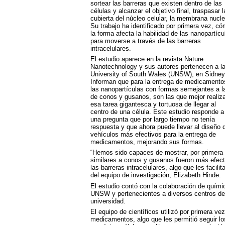
sortear las barreras que existen dentro de las
células y alcanzar el objetivo final, traspasar l
cubierta del núcleo celular, la membrana nucle
Su trabajo ha identificado por primera vez, c
la forma afecta la habilidad de las nanopartícu
para moverse a través de las barreras
intracelulares.
El estudio aparece en la revista Nature
Nanotechnology y sus autores pertenecen a l
University of South Wales (
UNSW
), en Sidney
Informan que para la entrega de medicamento
las nanopartículas con formas semejantes a l
de conos y gusanos, son las que mejor realiz
esa tarea gigantesca y tortuosa de llegar al
centro de una célula. Este estudio responde a
una pregunta que por largo tiempo no tenía
respuesta y que ahora puede llevar al diseño 
vehículos más efectivos para la entrega de
medicamentos, mejorando sus formas.
“Hemos sido capaces de mostrar, por primera 
similares a conos y gusanos fueron más efecti
las barreras intracelulares, algo que les facilit
del equipo de investigación, Elizabeth Hinde.
El estudio contó con la colaboración de quími
UNSW
y pertenecientes a diversos centros de
universidad.
El equipo de científicos utilizó por primera v
medicamentos, algo que les permitió seguir lo