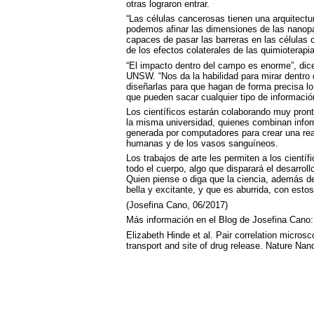
otras lograron entrar.
“Las células cancerosas tienen una arquitectur
podemos afinar las dimensiones de las nanopa
capaces de pasar las barreras en las células
de los efectos colaterales de las quimioterapia
“El impacto dentro del campo es enorme”, dice
UNSW
. “Nos da la habilidad para mirar dentro 
diseñarlas para que hagan de forma precisa l
que pueden sacar cualquier tipo de informació
Los científicos estarán colaborando muy pront
la misma universidad, quienes combinan infor
generada por computadores para crear una reali
humanas y de los vasos sanguíneos.
Los trabajos de arte les permiten a los científi
todo el cuerpo, algo que disparará el desarro
Quien piense o diga que la ciencia, además de 
bella y excitante, y que es aburrida, con est
(Josefina Cano, 06/2017)
Más información en el Blog de Josefina Cano
Elizabeth Hinde et al. Pair correlation microsco
transport and site of drug release. Nature Na