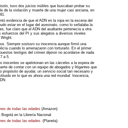
sión, tuvo dos juicios inútiles que buscaban probar su
ble de la violación y muerte de una mujer casi anciana, en
91.
entó evidencia de que el
ADN
en la ropa en la escena del
udo estar en el lugar del asesinato, como lo señalaba la
es, fue claro que el
ADN
del asaltante pertenecía a otra
s esfuerzos del PI y sus alegatos a diversos niveles
 Wright.
ños. Siempre sostuvo su inocencia aunque firmó una
olicía cuando lo amenazaron con torturarlo. En el primer
upuestos testigos del crimen dijeron no acordarse de nada
7 a 5.
inocentes se apelotonan en las cárceles a la espera de
suerte de contar con un equipo de abogados y litigantes que
o propósito de ayudar, un servicio social tan necesario y
tituido en lo que es ahora una red mundial: Inocencia,
DN
.
venes de todas las edades
(Amazon)
Bogotá en la Librería Nacional
venes de todas las edades.
(Planeta)