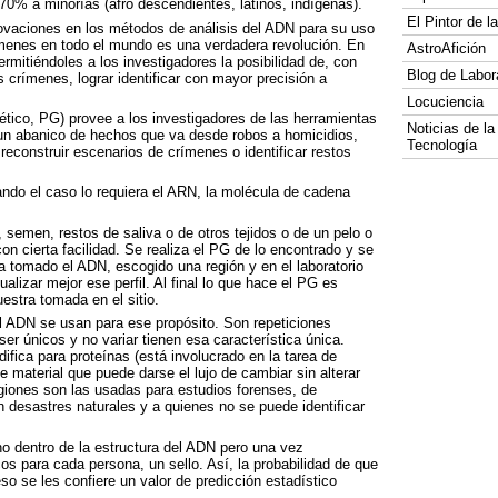
0% a minorías (afro descendientes, latinos, indígenas).
El Pintor de 
ovaciones en los métodos de análisis del
ADN
para su uso
rímenes en todo el mundo es una verdadera revolución. En
AstroAfición
rmitiéndoles a los investigadores la posibilidad de, con
Blog de Labor
crímenes, lograr identificar con mayor precisión a
Locuciencia
nético, PG) provee a los investigadores de las herramientas
Noticias de la
r un abanico de hechos que va desde robos a homicidios,
Tecnología
 reconstruir escenarios de crímenes o identificar restos
ndo el caso lo requiera el
ARN
, la molécula de cadena
semen, restos de saliva o de otros tejidos o de un pelo o
on cierta facilidad. Se realiza el PG de lo encontrado y se
a tomado el
ADN
, escogido una región y en el laboratorio
alizar mejor ese perfil. Al final lo que hace el PG es
estra tomada en el sitio.
l
ADN
se usan para ese propósito. Son repeticiones
er únicos y no variar tienen esa característica única.
ifica para proteínas (está involucrado en la tarea de
e material que puede darse el lujo de cambiar sin alterar
giones son las usadas para estudios forenses, de
desastres naturales y a quienes no se puede identificar
 dentro de la estructura del
ADN
pero una vez
os para cada persona, un sello. Así, la probabilidad de que
o se les confiere un valor de predicción estadístico