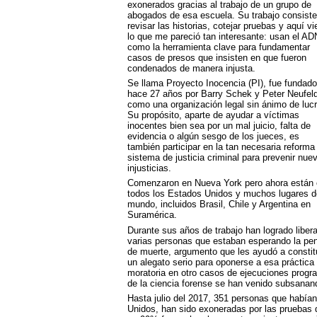
exonerados gracias al trabajo de un grupo de
abogados de esa escuela. Su trabajo consiste
revisar las historias, cotejar pruebas y aquí vi
lo que me pareció tan interesante: usan el
AD
como la herramienta clave para fundamentar
casos de presos que insisten en que fueron
condenados de manera injusta.
Se llama Proyecto Inocencia (PI), fue fundado
hace 27 años por Barry Schek y Peter Neufeld
como una organización legal sin ánimo de lucr
Su propósito, aparte de ayudar a víctimas
inocentes bien sea por un mal juicio, falta de
evidencia o algún sesgo de los jueces, es
también participar en la tan necesaria reforma
sistema de justicia criminal para prevenir nue
injusticias.
Comenzaron en Nueva York pero ahora están 
todos los Estados Unidos y muchos lugares d
mundo, incluidos Brasil, Chile y Argentina en
Suramérica.
Durante sus años de trabajo han logrado libera
varias personas que estaban esperando la pe
de muerte, argumento que les ayudó a constitu
un alegato serio para oponerse a esa práctica 
moratoria en otro casos de ejecuciones prog
de la ciencia forense se han venido subsanan
Hasta julio del 2017, 351 personas que había
Unidos, han sido exoneradas por las pruebas