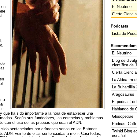
 en
El Neutrino
ene
Cierta Ciencia
N
Podcasts
Lista de Podc
,
o.
Recomendam
El Neutrino
Blog de divul
 del
científica de 
vas
Cierta Ciencia
en
La Aldea Irred
el
La Buhardilla 
Aragosaurus
r a
El podcast de
na
ir
Hablando de C
y que ha sido importante a la hora de establecer una
Glosopetrae
ramadas. Según sus fundadores, las carencias y problemas
do con el uso de las pruebas que usan el
ADN
.
Podcast Coff
n sido sentenciadas por crímenes serios en los Estados
Twinkl Blog e
 de
ADN
, veinte de ellas sentenciadas a morir. Casi todas,
español