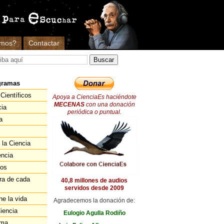
omos?
Contactar
gramas
Científicos
Apoya a CienciaEs haciéndote
MECENAS
con una donación
cia
periódica o puntual.
a
 la Ciencia
encia
ios
ra de cada
40,8 millones de audios
servidos desde 2009
ne la vida
Agradecemos la donación de:
iencia
Eulogio Agulla Rodiño
ema