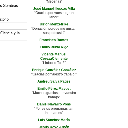
“Mecenas”
las Sombras
José Manuel Illescas Villa
“Gracias por vuestra gran
labor”
atorio
Ulrich Menzefrike
“Donación porque me gustan
 Ciencia y la
sus podcasts”
Francisco Ramos
Emilio Rubio Rigo
Vicente Manuel
CerezaClemente
“Linfocito Tcd8”
Enrique González González
“Gracias por vuestro trabajo.”
Andreu Salva Pages
Emilio Pérez Mayuet
“Muchas gracias por vuestro
trabajo”
Daniel Navarro Pons
“Por estos programas tan
intersantes”
Luis Sánchez Marín
Jesús Royo Arpón