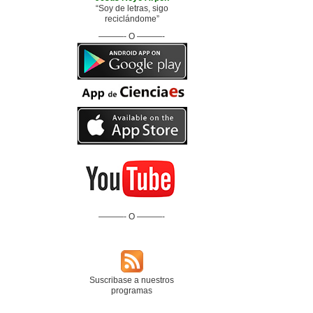
“Soy de letras, sigo
reciclándome”
———- O ———-
———- O ———-
Suscribase a nuestros
programas