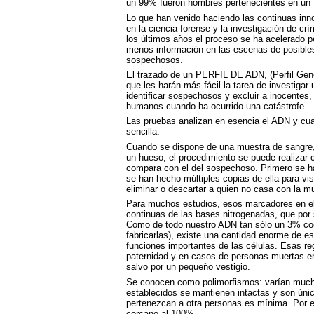
un 99% fueron hombres pertenecientes en un 7
Lo que han venido haciendo las continuas inn
en la ciencia forense y la investigación de c
los últimos años el proceso se ha acelerado pe
menos información en las escenas de posibles 
sospechosos.
El trazado de un
PERFIL
DE
ADN
, (Perfil Ge
que les harán más fácil la tarea de investiga
identificar sospechosos y excluir a inocentes,
humanos cuando ha ocurrido una catástrofe.
Las pruebas analizan en esencia el
ADN
y cua
sencilla.
Cuando se dispone de una muestra de sangre, 
un hueso, el procedimiento se puede realizar c
compara con el del sospechoso. Primero se h
se han hecho múltiples copias de ella para visu
eliminar o descartar a quien no casa con la mu
Para muchos estudios, esos marcadores en e
continuas de las bases nitrogenadas, que por s
Como de todo nuestro
ADN
tan sólo un 3% cod
fabricarlas), existe una cantidad enorme de es
funciones importantes de las células. Esas re
paternidad y en casos de personas muertas en 
salvo por un pequeño vestigio.
Se conocen como polimorfismos: varían mucho
establecidos se mantienen intactas y son únic
pertenezcan a otra personas es mínima. Por es
cercano al 100%.