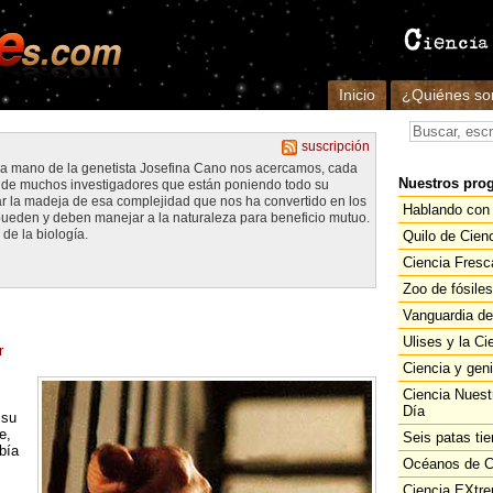
Inicio
¿Quiénes s
suscripción
 la mano de la genetista Josefina Cano nos acercamos, cada
Nuestros pro
jo de muchos investigadores que están poniendo todo su
la madeja de esa complejidad que nos ha convertido en los
Hablando con 
ueden y deben manejar a la naturaleza para beneficio mutuo.
de la biología.
Quilo de Cien
Ciencia Fresc
Zoo de fósiles
Vanguardia de
Ulises y la Ci
r
Ciencia y gen
Ciencia Nuest
Día
 su
e,
Seis patas tie
bía
Océanos de C
Ciencia EXtr