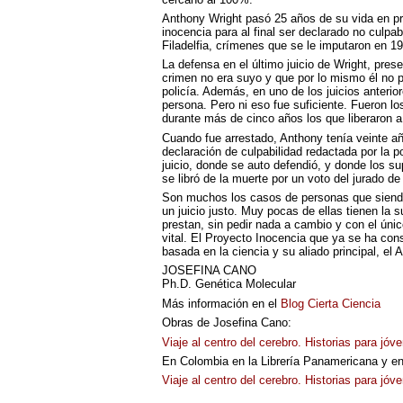
Anthony Wright pasó 25 años de su vida en pri
inocencia para al final ser declarado no culpa
Filadelfia, crímenes que se le imputaron en 19
La defensa en el último juicio de Wright, pres
crimen no era suyo y que por lo mismo él no p
policía. Además, en uno de los juicios anterior
persona. Pero ni eso fue suficiente. Fueron lo
durante más de cinco años los que liberaron a
Cuando fue arrestado, Anthony tenía veinte a
declaración de culpabilidad redactada por la p
juicio, donde se auto defendió, y donde los s
se libró de la muerte por un voto del jurado de 
Son muchos los casos de personas que siendo 
un juicio justo. Muy pocas de ellas tienen la 
prestan, sin pedir nada a cambio y con el únic
vital. El Proyecto Inocencia que ya se ha cons
basada en la ciencia y su aliado principal, el
A
JOSEFINA
CANO
Ph.D. Genética Molecular
Más información en el
Blog Cierta Ciencia
Obras de Josefina Cano:
Viaje al centro del cerebro. Historias para jó
En Colombia en la Librería Panamericana y en 
Viaje al centro del cerebro. Historias para jó