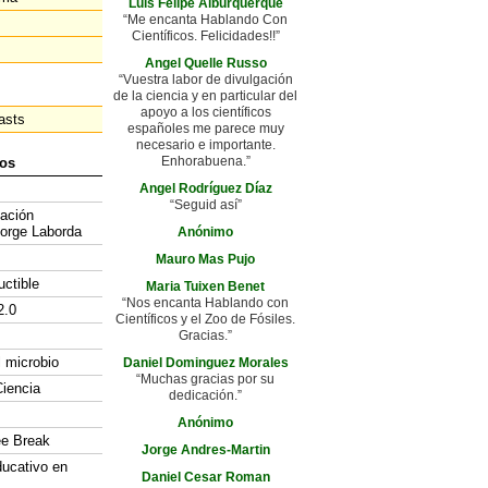
Luis Felipe Alburquerque
“Me encanta Hablando Con
Científicos. Felicidades!!”
Angel Quelle Russo
“Vuestra labor de divulgación
de la ciencia y en particular del
apoyo a los científicos
asts
españoles me parece muy
necesario e importante.
Enhorabuena.”
os
Angel Rodríguez Díaz
“Seguid así”
gación
Jorge Laborda
Anónimo
Mauro Mas Pujo
uctible
Maria Tuixen Benet
“Nos encanta Hablando con
2.0
Científicos y el Zoo de Fósiles.
Gracias.”
l microbio
Daniel Dominguez Morales
“Muchas gracias por su
iencia
dedicación.”
Anónimo
ee Break
Jorge Andres-Martin
ducativo en
Daniel Cesar Roman