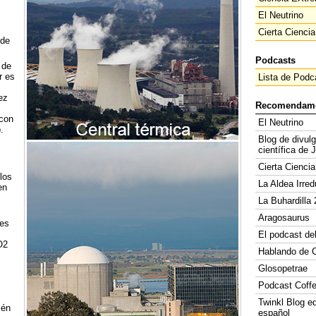
El Neutrino
Cierta Ciencia
 de
Podcasts
 de
r es
Lista de Podc
ez
Recomendam
 con
El Neutrino
.
Blog de divul
científica de 
Cierta Ciencia
los
La Aldea Irred
en
La Buhardilla 
Aragosaurus
ses
El podcast de
O2
Hablando de C
Glosopetrae
Podcast Coff
Twinkl Blog e
ién
español