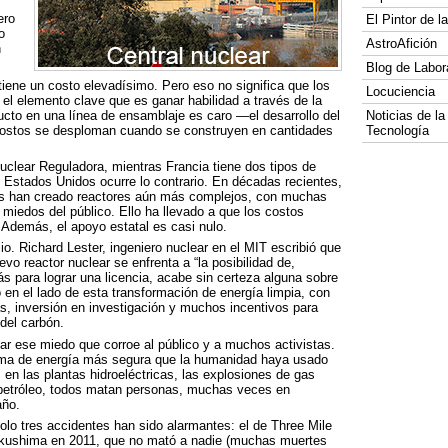
ero
El Pintor de 
o
AstroAfición
n
Blog de Labor
iene un costo elevadísimo. Pero eso no significa que los
Locuciencia
el elemento clave que es ganar habilidad a través de la
ducto en una línea de ensamblaje es caro —el desarrollo del
Noticias de la
costos se desploman cuando se construyen en cantidades
Tecnología
Nuclear Reguladora, mientras Francia tiene dos tipos de
s Estados Unidos ocurre lo contrario. En décadas recientes,
os han creado reactores aún más complejos, con muchas
iedos del público. Ello ha llevado a que los costos
Además, el apoyo estatal es casi nulo.
. Richard Lester, ingeniero nuclear en el
MIT
escribió que
o reactor nuclear se enfrenta a “la posibilidad de,
s para lograr una licencia, acabe sin certeza alguna sobre
o en el lado de esta transformación de energía limpia, con
s, inversión en investigación y muchos incentivos para
del carbón.
r ese miedo que corroe al público y a muchos activistas.
forma de energía más segura que la humanidad haya usado
 en las plantas hidroeléctricas, las explosiones de gas
 petróleo, todos matan personas, muchas veces en
año.
olo tres accidentes han sido alarmantes: el de Three Mile
Fukushima en 2011, que no mató a nadie (muchas muertes