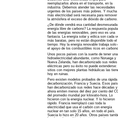
reemplazarlos ahora en el transporte, en la
industria. Debemos atender las necesidades
urgentes de los países más pobres. Y mucha
más electricidad será necesaria para remover
la atmósfera el exceso de dióxido de carbono.
¿De dónde vendrá esa cantidad desmesurada
energía libre de carbono? La respuesta popula
de las energías renovables, pero eso es una
fantasía. La energía solar y eólica son cada v
más baratas, pero no están disponible todo el
tiempo. Hoy la energía renovable trabaja solo
el apoyo de los combustibles ricos en carbono
Unos pocos países con la suerte de tener una
hidroelectricidad abundante, como Noruega y
Nueva Zelanda, han decarbonizado sus redes
eléctricas pero su éxito no puede extenderse: 
sitios con mejores plantas hidráulicas las tien
hoy en ruinas.
Pero existen modelos probados de una rápida
decarbonización, Francia y Suecia. Esos paí
han decarbonizado sus redes hace décadas y
ahora emiten menos del diez por ciento del C
del promedio mundial por kilovatio-hora. Lo
hicieron con la energía nuclear. Y lo hicieron
rápido. Francia reemplazó casi toda la
electricidad que usa el carbón con energía
nuclear en tan solo 15 años, en todo el país.
Suecia lo hizo en 20 años. Otros países tamb