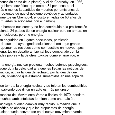
acuación cerca de la planta); y el de Chernobyl en 1986,
 gobierno soviético, que mató a 31 personas en el
 más o menos la cantidad de muertos por emisiones de
recientes de que el gobierno soviético y autoridades
 muertos en Chernobyl, el costo en vidas de 60 años de
e muertes relacionadas con el carbón).
 bombas nucleares y no han contribuido a la proliferación
cional: 24 países tienen energía nuclear pero no armas, en
s nucleares, pero no energía.
on seguridad en lugares adecuados, perdiendo
s de que se haya logrado solucionar el más que grande
en quemar los residuos como combustible en nuevos tipos
tierra. Es un desafío ambiental leve comparado con la
des pobres y la de otros tóxicos como el arsénico, el
la energía nuclear presiona muchos botones psicológicos.
cuerdo a la velocidad a la que les llegan las noticias de
ación, activa la idea de rechazo, por la idea de que
ación, olvidando que estamos sumergidos en una sopa de
se teme a la energía nuclear y se toleran los combustibles
n sabiendo que dirigir un auto es más peligroso.
 bandera del Movimiento Verde a finales de 1970, persiste
 muchos ambientalistas lo miran como una traición.
 psicología pueden cambiar muy rápido. A medida que la
imático se ahonda y que las propuestas de energía
clear puede convertirse en el nuevo movimiento verde,