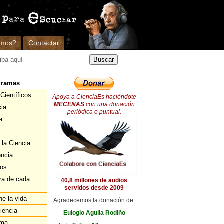
omos?
Contactar
gramas
Científicos
Apoya a CienciaEs haciéndote
MECENAS
con una donación
cia
periódica o puntual.
a
 la Ciencia
encia
ios
ra de cada
40,8 millones de audios
servidos desde 2009
ne la vida
Agradecemos la donación de:
iencia
Eulogio Agulla Rodiño
ema