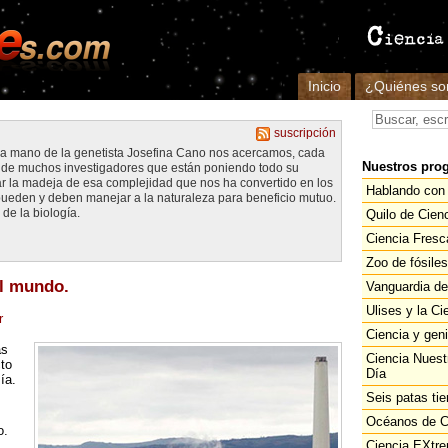
Inicio
¿Quiénes s
suscripción
 la mano de la genetista Josefina Cano nos acercamos, cada
Nuestros pro
jo de muchos investigadores que están poniendo todo su
la madeja de esa complejidad que nos ha convertido en los
Hablando con 
ueden y deben manejar a la naturaleza para beneficio mutuo.
de la biología.
Quilo de Cien
Ciencia Fresc
Zoo de fósiles
al mundo.
Vanguardia de
Ulises y la Ci
r
Ciencia y gen
ás
Ciencia Nuest
cto
Día
ía.
Seis patas tie
Océanos de C
o.
Ciencia EXtr