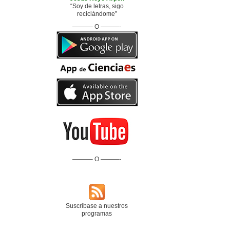
“Soy de letras, sigo
reciclándome”
———- O ———-
———- O ———-
Suscribase a nuestros
programas