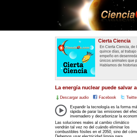
Cierta Ciencia
En Cierta Ciencia, de
quince días, al traba
empeño en desenredar 
únicos animales que p
Hablamos de historias 
La energía nuclear puede salvar 
Descargar audio
Facebook
Twitte
Expandir la tecnología es la forma m
rápida de parar las emisiones del efe
invernadero y decarbonizar la econom
Las soluciones reales al cambio climático
vendrán tal vez no del cuándo eliminar los
combustibles fósiles en el 2050, sino del cóm
Debemos usar electricidad limpia para