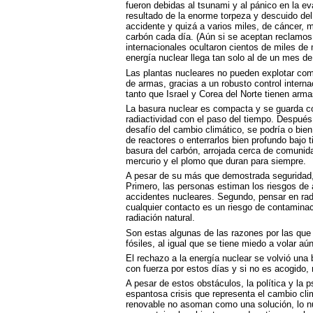
fueron debidas al tsunami y al pánico en la ev
resultado de la enorme torpeza y descuido del
accidente y quizá a varios miles, de cáncer,
carbón cada día. (Aún si se aceptan reclamos 
internacionales ocultaron cientos de miles de
energía nuclear llega tan solo al de un mes d
Las plantas nucleares no pueden explotar como
de armas, gracias a un robusto control interna
tanto que Israel y Corea del Norte tienen arma
La basura nuclear es compacta y se guarda c
radiactividad con el paso del tiempo. Despué
desafío del cambio climático, se podría o bi
de reactores o enterrarlos bien profundo bajo 
basura del carbón, arrojada cerca de comunida
mercurio y el plomo que duran para siempre.
A pesar de su más que demostrada seguridad, 
Primero, las personas estiman los riesgos de a
accidentes nucleares. Segundo, pensar en radi
cualquier contacto es un riesgo de contamin
radiación natural.
Son estas algunas de las razones por las que 
fósiles, al igual que se tiene miedo a volar aú
El rechazo a la energía nuclear se volvió una
con fuerza por estos días y si no es acogido,
A pesar de estos obstáculos, la política y la
espantosa crisis que representa el cambio cl
renovable no asoman como una solución, lo nu