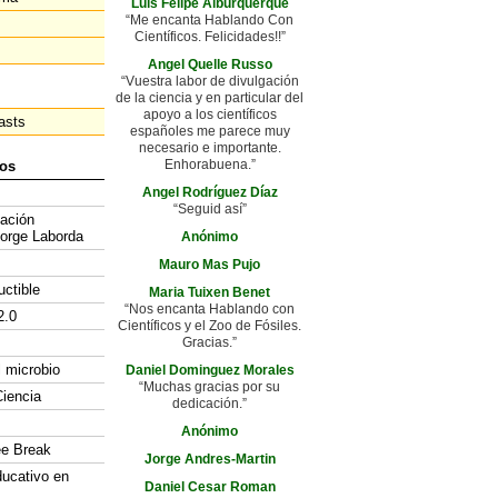
Luis Felipe Alburquerque
“Me encanta Hablando Con
Científicos. Felicidades!!”
Angel Quelle Russo
“Vuestra labor de divulgación
de la ciencia y en particular del
apoyo a los científicos
asts
españoles me parece muy
necesario e importante.
Enhorabuena.”
os
Angel Rodríguez Díaz
“Seguid así”
gación
Jorge Laborda
Anónimo
Mauro Mas Pujo
uctible
Maria Tuixen Benet
“Nos encanta Hablando con
2.0
Científicos y el Zoo de Fósiles.
Gracias.”
l microbio
Daniel Dominguez Morales
“Muchas gracias por su
iencia
dedicación.”
Anónimo
ee Break
Jorge Andres-Martin
ducativo en
Daniel Cesar Roman