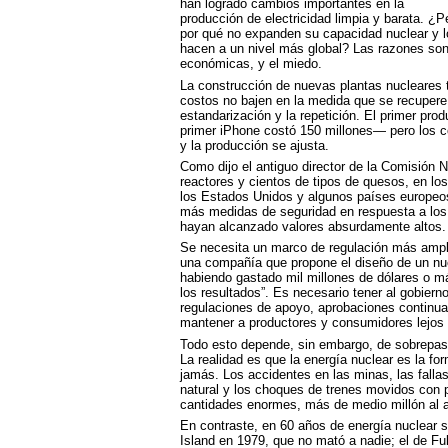
han logrado cambios importantes en la
producción de electricidad limpia y barata. ¿P
por qué no expanden su capacidad nuclear y l
hacen a un nivel más global? Las razones so
económicas, y el miedo.
La construcción de nuevas plantas nucleares t
costos no bajen en la medida que se recupere 
estandarización y la repetición. El primer pro
primer iPhone costó 150 millones— pero los 
y la producción se ajusta.
Como dijo el antiguo director de la Comisión 
reactores y cientos de tipos de quesos, en lo
los Estados Unidos y algunos países europe
más medidas de seguridad en respuesta a los m
hayan alcanzado valores absurdamente altos. 
Se necesita un marco de regulación más amplio
una compañía que propone el diseño de un nuev
habiendo gastado mil millones de dólares o má
los resultados”. Es necesario tener al gobiern
regulaciones de apoyo, aprobaciones continua
mantener a productores y consumidores lejos 
Todo esto depende, sin embargo, de sobrepasa
La realidad es que la energía nuclear es la 
jamás. Los accidentes en las minas, las fallas
natural y los choques de trenes movidos con
cantidades enormes, más de medio millón al 
En contraste, en 60 años de energía nuclear s
Island en 1979, que no mató a nadie; el de 