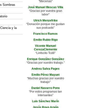
“Mecenas”
las Sombras
José Manuel Illescas Villa
“Gracias por vuestra gran
labor”
atorio
Ulrich Menzefrike
“Donación porque me gustan
 Ciencia y la
sus podcasts”
Francisco Ramos
Emilio Rubio Rigo
Vicente Manuel
CerezaClemente
“Linfocito Tcd8”
Enrique González González
“Gracias por vuestro trabajo.”
Andreu Salva Pages
Emilio Pérez Mayuet
“Muchas gracias por vuestro
trabajo”
Daniel Navarro Pons
“Por estos programas tan
intersantes”
Luis Sánchez Marín
Jesús Royo Arpón