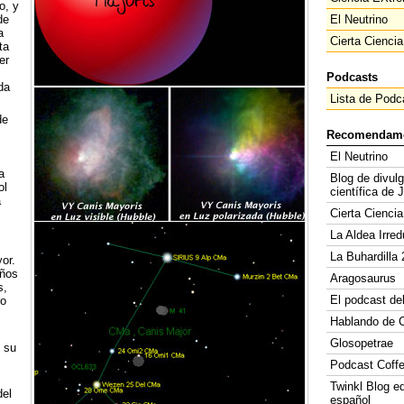
o, y
de
El Neutrino
a
Cierta Ciencia
ta
er
Podcasts
da
Lista de Podc
de
Recomendam
El Neutrino
a
Blog de divul
ol
científica de 
a
Cierta Ciencia
La Aldea Irred
La Buhardilla 
or.
años
Aragosaurus
s,
El podcast de
ro
Hablando de C
Glosopetrae
 su
Podcast Coff
Twinkl Blog e
del
español