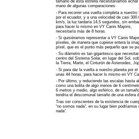
tamaño de esta estrella necesitaríamos echar
mano de algunas comparaciones:
- Para recorrer una vuelta completa a nuestro 
por el ecuador, y a una velocidad de casi 300
km/s, la luz tardaría 14,5 segundos, sin emba
para hacer lo mismo en VY Canis Majoris,
necesitaría más de 8 horas.
- Si quisiéramos representar a VY Canis Major
píxeles, de manera que cupiese entera la imag
píxel, que es el punto más pequeño que se pu
- Su diámetro es tan gigantesco que necesitar
centro del Sistema Solar, en lugar del Sol, so
la Tierra, Marte, el Cinturón de Asteroides, Jú
- Si para dar la vuelta a nuestro planeta por e
unas 44 horas, para hacer lo mismo en VY Can
- Por último, y reduciendo las escalas hasta a
como una bolita de algo menos de 6 centímetr
6 metros y medio, algo esférico, de un tamañ
tendría el descomunal tamaño de una esfera d
Tras ser conscientes de la existencia de cuer
“no somos nada”, en su lugar bien podríamos u
nada”.