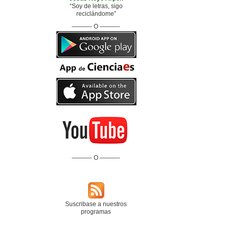
“Soy de letras, sigo
reciclándome”
———- O ———-
———- O ———-
Suscribase a nuestros
programas