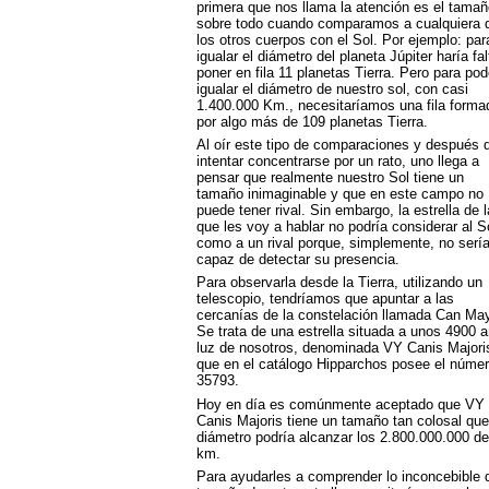
primera que nos llama la atención es el tamañ
sobre todo cuando comparamos a cualquiera 
los otros cuerpos con el Sol. Por ejemplo: par
igualar el diámetro del planeta Júpiter haría fal
poner en fila 11 planetas Tierra. Pero para pod
igualar el diámetro de nuestro sol, con casi
1.400.000 Km., necesitaríamos una fila forma
por algo más de 109 planetas Tierra.
Al oír este tipo de comparaciones y después 
intentar concentrarse por un rato, uno llega a
pensar que realmente nuestro Sol tiene un
tamaño inimaginable y que en este campo no
puede tener rival. Sin embargo, la estrella de l
que les voy a hablar no podría considerar al S
como a un rival porque, simplemente, no serí
capaz de detectar su presencia.
Para observarla desde la Tierra, utilizando un
telescopio, tendríamos que apuntar a las
cercanías de la constelación llamada Can May
Se trata de una estrella situada a unos 4900 
luz de nosotros, denominada VY Canis Majori
que en el catálogo Hipparchos posee el núme
35793.
Hoy en día es comúnmente aceptado que VY
Canis Majoris tiene un tamaño tan colosal que
diámetro podría alcanzar los 2.800.000.000 de
km.
Para ayudarles a comprender lo inconcebible 