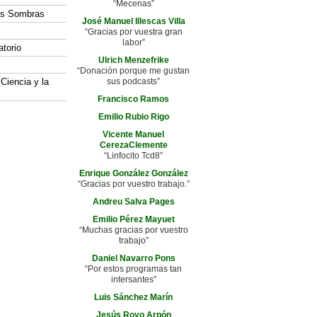
“Mecenas”
las Sombras
José Manuel Illescas Villa
“Gracias por vuestra gran
labor”
atorio
Ulrich Menzefrike
“Donación porque me gustan
 Ciencia y la
sus podcasts”
Francisco Ramos
Emilio Rubio Rigo
Vicente Manuel
CerezaClemente
“Linfocito Tcd8”
Enrique González González
“Gracias por vuestro trabajo.”
Andreu Salva Pages
Emilio Pérez Mayuet
“Muchas gracias por vuestro
trabajo”
Daniel Navarro Pons
“Por estos programas tan
intersantes”
Luis Sánchez Marín
Jesús Royo Arpón