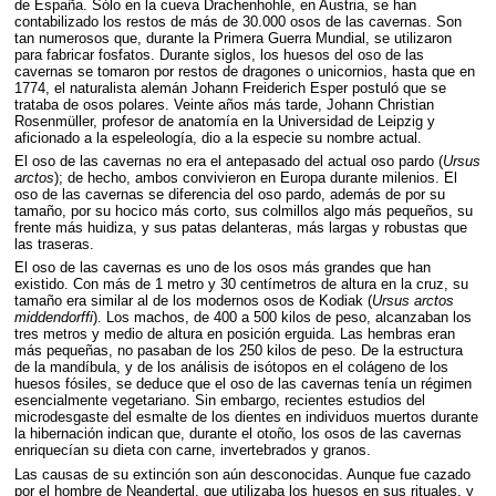
de España. Sólo en la cueva Drachenhohle, en Austria, se han
contabilizado los restos de más de 30.000 osos de las cavernas. Son
tan numerosos que, durante la Primera Guerra Mundial, se utilizaron
para fabricar fosfatos. Durante siglos, los huesos del oso de las
cavernas se tomaron por restos de dragones o unicornios, hasta que en
1774, el naturalista alemán Johann Freiderich Esper postuló que se
trataba de osos polares. Veinte años más tarde, Johann Christian
Rosenmüller, profesor de anatomía en la Universidad de Leipzig y
aficionado a la espeleología, dio a la especie su nombre actual.
El oso de las cavernas no era el antepasado del actual oso pardo (
Ursus
arctos
); de hecho, ambos convivieron en Europa durante milenios. El
oso de las cavernas se diferencia del oso pardo, además de por su
tamaño, por su hocico más corto, sus colmillos algo más pequeños, su
frente más huidiza, y sus patas delanteras, más largas y robustas que
las traseras.
El oso de las cavernas es uno de los osos más grandes que han
existido. Con más de 1 metro y 30 centímetros de altura en la cruz, su
tamaño era similar al de los modernos osos de Kodiak (
Ursus arctos
middendorffi
). Los machos, de 400 a 500 kilos de peso, alcanzaban los
tres metros y medio de altura en posición erguida. Las hembras eran
más pequeñas, no pasaban de los 250 kilos de peso. De la estructura
de la mandíbula, y de los análisis de isótopos en el colágeno de los
huesos fósiles, se deduce que el oso de las cavernas tenía un régimen
esencialmente vegetariano. Sin embargo, recientes estudios del
microdesgaste del esmalte de los dientes en individuos muertos durante
la hibernación indican que, durante el otoño, los osos de las cavernas
enriquecían su dieta con carne, invertebrados y granos.
Las causas de su extinción son aún desconocidas. Aunque fue cazado
por el hombre de Neandertal, que utilizaba los huesos en sus rituales, y