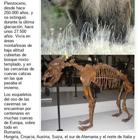
Pleistoceno,
desde hace
250.000 años, y
se extinguió
durante la última
glaciación, hace
unos 27.500
años. Vivía en
áreas
montañosas de
baja altitud
cubiertas de
bosque mixto
templado, y en
las cercanías de
cuevas calizas
en las que
pasaba el
invierno.
Los esqueletos
del oso de las
cavernas se
encuentran por
centenares en
muchas cuevas
de Europa, sobre
todo en
Rumanía,
Hungría, Croacia, Austria, Suiza, el sur de Alemania y el norte de Italia y