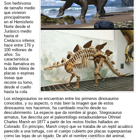
Son herbívoros
de tamaño medio
que vivieron
principalmente
en el Hemisferio
Norte desde el
Jurásico medio
hasta el
Cretácico inferior,
hace entre 176 y
100 millones de
años. Su
característica
más llamativa es
la doble hilera de
placas o espinas
óseas que
recorre su lomo,
desde el cuello
hasta la cola.
Los estegosaurios se encuentran entre los primeros dinosaurios
conocidos, y su aspecto, o más bien la imagen que de estos
dinosaurios nos hacemos, ha cambiado mucho desde su
descubrimiento. La especie que da nombre al grupo, Stegosaurus
armatus, fue descrita por el paleontólogo estadounidense Othniel
Charles Marsh en 1877 a partir de los restos fósiles hallados en
Colorado. En principio, Marsh creyó que se trataba de un reptil acuático
parecido a una tortuga, con el cuerpo cubierto por placas superpuestas
como las tejas de un tejado. De ahí el nombre científico del animal,