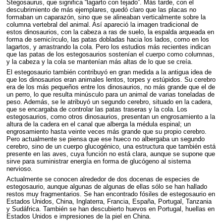
Stegosaurus, que significa “lagarto con tejado”. Más tarde, con el
descubrimiento de más ejemplares, quedó claro que las placas no
formaban un caparazón, sino que se alineaban verticalmente sobre la
columna vertebral del animal. Así apareció la imagen tradicional de
estos dinosaurios, con la cabeza a ras de suelo, la espalda arqueada en
forma de semicírculo, las patas dobladas hacia los lados, como en los
lagartos, y arrastrando la cola. Pero los estudios más recientes indican
que las patas de los estegosaurios sostenían el cuerpo como columnas,
y la cabeza y la cola se mantenían más altas de lo que se creía.
El estegosaurio también contribuyó en gran medida a la antigua idea de
que los dinosaurios eran animales lentos, torpes y estúpidos. Su cerebro
era de los más pequeños entre los dinosaurios, no más grande que el de
un perro, lo que resulta minúsculo para un animal de varias toneladas de
peso. Además, se le atribuyó un segundo cerebro, situado en la cadera,
que se encargaba de controlar las patas traseras y la cola. Los
estegosaurios, como otros dinosaurios, presentan un engrosamiento a la
altura de la cadera en el canal que alberga la médula espinal; un
engrosamiento hasta veinte veces más grande que su propio cerebro.
Pero actualmente se piensa que ese hueco no albergaba un segundo
cerebro, sino de un cuerpo glucogénico, una estructura que también está
presente en las aves, cuya función no está clara, aunque se supone que
sirve para suministrar energía en forma de glucógeno al sistema
nervioso.
Actualmente se conocen alrededor de dos docenas de especies de
estegosaurio, aunque algunas de algunas de ellas sólo se han hallado
restos muy fragmentarios. Se han encontrado fósiles de estegosaurio en
Estados Unidos, China, Inglaterra, Francia, España, Portugal, Tanzania
y Sudáfrica. También se han descubierto huevos en Portugal, huellas en
Estados Unidos e impresiones de la piel en China.