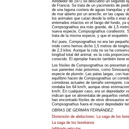
Alrededor de 1971 se descubrió un segundo e
de Francia. Se trata de un yacimiento de pied
de una laguna costera de aguas tranquilas y 
de mar abierto por un arrecife; en las capas
los animales que caían desde la orilla o eran
enterrados intactos en el fango del fondo, ya
Compsognathus era más grande, de 1,5 metros 
nueva especie, Compsognathus corallestris. S
trata de la misma especie, y que el esqueleto
Así pues, Compsognathus no era tan pequeño 
mide como hemos dicho 1,5 metros de longitud
de 2,3 kilos. Aunque la cola no se ha conserv
longitud total del animal, es la cola proporci
conocido. El ejemplar francés también tiene en s
Los fósiles de Compsognathus no presentan pl
sus parientes más próximos, como Sinosauropt
especie de plumón. Las patas largas, con hues
equilibrio hacen de Compsognathus un corred
corredoras actuales de tamaño semejante, co
rondaba los 64 km/h, aunque otras estimacio
km/h. En cualquier caso, era un depredador vel
indican que se alimentaba de pequeños verteb
han encontrado fósiles de otros dinosaurios e
Compsognathus fuera el mayor depredador terr
OBRAS
DE
GERMÁN
FERNÁNDEZ
:
Distensión de abductores: La saga de los borel
La saga de los borelianos
Infiltrado reticular