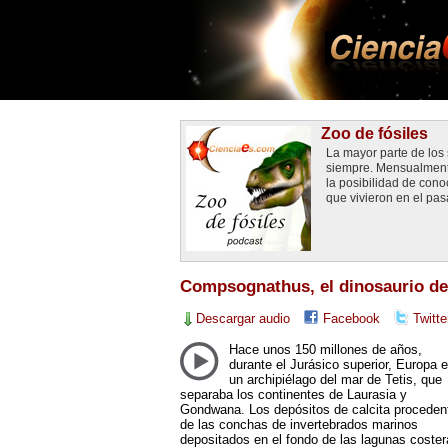
Zoo de fósiles
La mayor parte de los
siempre. Mensualment
la posibilidad de cono
que vivieron en el pas
Compsognathus, el dinosaurio de
Descargar audio
Facebook
Twitte
Hace unos 150 millones de años,
durante el Jurásico superior, Europa e
un archipiélago del mar de Tetis, que
separaba los continentes de Laurasia y
Gondwana. Los depósitos de calcita proceden
de las conchas de invertebrados marinos
depositados en el fondo de las lagunas coster