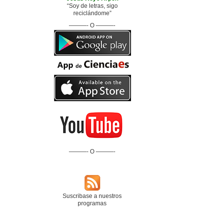
“Soy de letras, sigo
reciclándome”
———- O ———-
———- O ———-
Suscribase a nuestros
programas