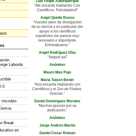
Luis Felipe Alburquerque
“Me encanta Hablando Con
Científicos. Felicidades!!”
Angel Quelle Russo
“Vuestra labor de divulgación
de la ciencia y en particular del
apoyo a los científicos
asts
españoles me parece muy
necesario e importante.
Enhorabuena.”
os
Angel Rodríguez Díaz
“Seguid así”
gación
Jorge Laborda
Anónimo
Mauro Mas Pujo
uctible
Maria Tuixen Benet
“Nos encanta Hablando con
2.0
Científicos y el Zoo de Fósiles.
Gracias.”
l microbio
Daniel Dominguez Morales
“Muchas gracias por su
iencia
dedicación.”
Anónimo
ee Break
Jorge Andres-Martin
ducativo en
Daniel Cesar Roman