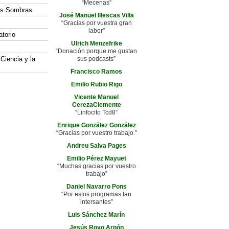
“Mecenas”
las Sombras
José Manuel Illescas Villa
“Gracias por vuestra gran
labor”
atorio
Ulrich Menzefrike
“Donación porque me gustan
 Ciencia y la
sus podcasts”
Francisco Ramos
Emilio Rubio Rigo
Vicente Manuel
CerezaClemente
“Linfocito Tcd8”
Enrique González González
“Gracias por vuestro trabajo.”
Andreu Salva Pages
Emilio Pérez Mayuet
“Muchas gracias por vuestro
trabajo”
Daniel Navarro Pons
“Por estos programas tan
intersantes”
Luis Sánchez Marín
Jesús Royo Arpón