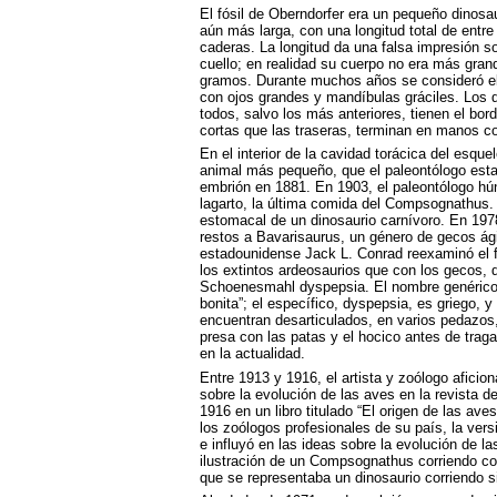
El fósil de Oberndorfer era un pequeño dinosau
aún más larga, con una longitud total de entre
caderas. La longitud da una falsa impresión so
cuello; en realidad su cuerpo no era más gran
gramos. Durante muchos años se consideró el 
con ojos grandes y mandíbulas gráciles. Los 
todos, salvo los más anteriores, tienen el bor
cortas que las traseras, terminan en manos co
En el interior de la cavidad torácica del esq
animal más pequeño, que el paleontólogo est
embrión en 1881. En 1903, el paleontólogo hú
lagarto, la última comida del Compsognathus.
estomacal de un dinosaurio carnívoro. En 197
restos a Bavarisaurus, un género de gecos ági
estadounidense Jack L. Conrad reexaminó el f
los extintos ardeosaurios que con los gecos, 
Schoenesmahl dyspepsia. El nombre genéric
bonita”; el específico, dyspepsia, es griego, y s
encuentran desarticulados, en varios pedazos
presa con las patas y el hocico antes de tra
en la actualidad.
Entre 1913 y 1916, el artista y zoólogo afici
sobre la evolución de las aves en la revista d
1916 en un libro titulado “El origen de las ave
los zoólogos profesionales de su país, la vers
e influyó en las ideas sobre la evolución de l
ilustración de un Compsognathus corriendo con 
que se representaba un dinosaurio corriendo sin