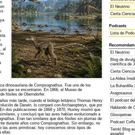
en
con
El Neutrino
yx
Cierta Ciencia
 ya
Podcasts
n
Lista de Podc
sta
e
as
Recomendam
, al
El Neutrino
mo
Blog de divul
a
científica de 
Cierta Ciencia
s
La Aldea Irred
leza dinosauriana de Compsognathus. Fue uno de los
La Buhardilla 
urio que se encontraron. En 1866, el Museo de
Aragosaurus
de fósiles de Oberndorfer.
El podcast de
años más tarde, cuando el biólogo británico Thomas Henry
evolución de Darwin, lo comparó con Archaeopteryx, que por
Hablando de C
 En dos publicaciones de 1868 y 1870, Huxley mostró que
similares, y concluyó que las aves habían evolucionado a
Glosopetrae
gnathus. Eran tan similares que dos fósiles sin plumas de
Podcast Coff
mente durante años como Compsognathus. Sin embargo, no
 las aves primitivas: hoy conocemos otros tipos de
Twinkl Blog e
 ellas.
español