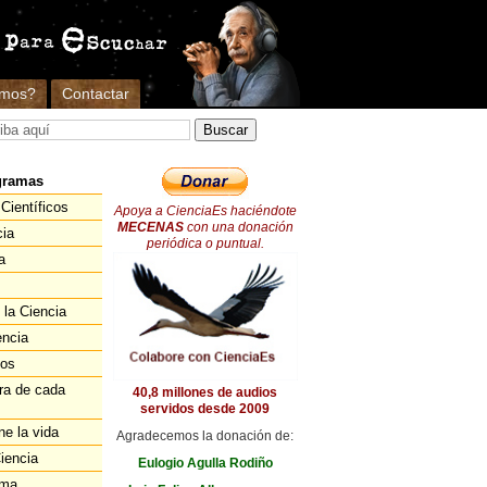
omos?
Contactar
gramas
Científicos
Apoya a CienciaEs haciéndote
MECENAS
con una donación
cia
periódica o puntual.
a
 la Ciencia
encia
ios
ra de cada
40,8 millones de audios
servidos desde 2009
ne la vida
Agradecemos la donación de:
iencia
Eulogio Agulla Rodiño
ema