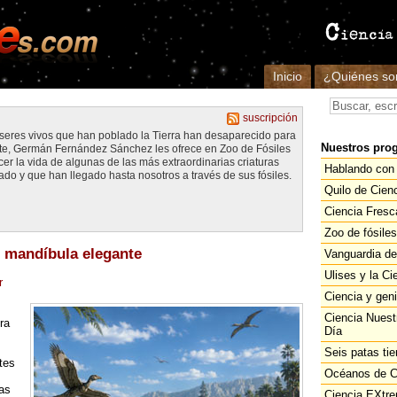
Inicio
¿Quiénes s
suscripción
 seres vivos que han poblado la Tierra han desaparecido para
Nuestros pro
e, Germán Fernández Sánchez les ofrece en Zoo de Fósiles
cer la vida de algunas de las más extraordinarias criaturas
Hablando con 
ado y que han llegado hasta nosotros a través de sus fósiles.
Quilo de Cien
Ciencia Fresc
Zoo de fósiles
 mandíbula elegante
Vanguardia de
Ulises y la Ci
r
Ciencia y gen
Ciencia Nuest
ra
Día
Seis patas tie
tes
Océanos de C
as
Ciencia EXtr