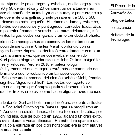
rio bípedo de patas largas y esbeltas, cuello largo y cola
El Pintor de 
 70 y 90 centímetros y 20 centímetros de altura en las
bre el tamaño del animal, ya que la mayor parte era cola y
AstroAfición
de que el de una gallina, y solo pesaba entre 300 y 600
Blog de Labor
dinosaurio más pequeño. El cráneo es largo y estrecho,
dientes son pequeños y puntiagudos, curvados hacia atrás;
Locuciencia
de posterior finamente serrado. Las patas delanteras, más
Noticias de la
n dos largos dedos con garras y un tercer dedo atrofiado.
Tecnología
ueleto de Compsognathus se conservan los restos de un
adounidense Othniel Charles Marsh confundió con un
ngaro Ferenc Nopcsa lo identificó correctamente como un
 Era la primera vez que se observaba el contenido
8, el paleontólogo estadounidense John Ostrom asignó los
les y veloces. Pero en 2018 el paleontólogo
ósil y encontró que el lagarto está más emparentado con
de manera que lo reclasificó en la nueva especie
o Schoenesmahl procede del alemán schöne Mahl, “comida
ignifica “digestión difícil”. Los restos del lagarto se
, lo que sugiere que Compsognathus descuartizó a su
garse los trozos enteros, como hacen algunas aves rapaces
onado danés Gerhard Heilmann publicó una serie de artículos
e la Sociedad Ornitológica Danesa, que se recopilaron en
s”. Aunque la edición danesa del libro fue muy discutida por
ión inglesa, que se publicó en 1926, alcanzó un gran éxito,
as aves durante varias décadas. En este libro aparece una
la cola estirada en posición horizontal; era la primera vez
 arrastrar la cola.