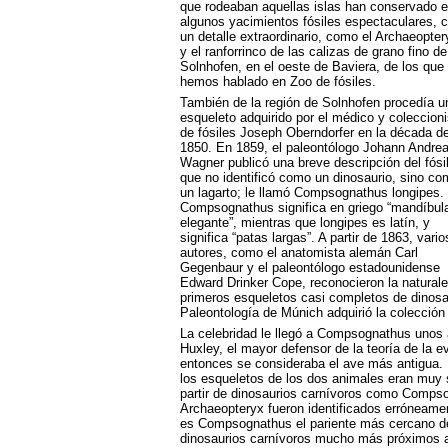
que rodeaban aquellas islas han conservado 
algunos yacimientos fósiles espectaculares, 
un detalle extraordinario, como el Archaeopter
y el ranforrinco de las calizas de grano fino de
Solnhofen, en el oeste de Baviera, de los que
hemos hablado en Zoo de fósiles.
También de la región de Solnhofen procedía u
esqueleto adquirido por el médico y coleccioni
de fósiles Joseph Oberndorfer en la década d
1850. En 1859, el paleontólogo Johann Andre
Wagner publicó una breve descripción del fósil
que no identificó como un dinosaurio, sino co
un lagarto; le llamó Compsognathus longipes.
Compsognathus significa en griego “mandíbul
elegante”, mientras que longipes es latín, y
significa “patas largas”. A partir de 1863, vario
autores, como el anatomista alemán Carl
Gegenbaur y el paleontólogo estadounidense
Edward Drinker Cope, reconocieron la natura
primeros esqueletos casi completos de dinosa
Paleontología de Múnich adquirió la colección 
La celebridad le llegó a Compsognathus unos 
Huxley, el mayor defensor de la teoría de la 
entonces se consideraba el ave más antigua.
los esqueletos de los dos animales eran muy 
partir de dinosaurios carnívoros como Compso
Archaeopteryx fueron identificados errónea
es Compsognathus el pariente más cercano de
dinosaurios carnívoros mucho más próximos a