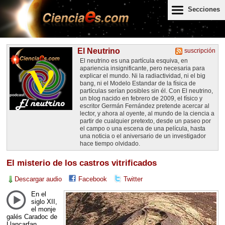
Secciones
El Neutrino
suscripción
El neutrino es una partícula esquiva, en
apariencia insignificante, pero necesaria para
explicar el mundo. Ni la radiactividad, ni el big
bang, ni el Modelo Estandar de la física de
partículas serían posibles sin él. Con El neutrino,
un blog nacido en febrero de 2009, el físico y
escritor Germán Fernández pretende acercar al
lector, y ahora al oyente, al mundo de la ciencia a
partir de cualquier pretexto, desde un paseo por
el campo o una escena de una película, hasta
una noticia o el aniversario de un investigador
hace tiempo olvidado.
El misterio de los castros vitrificados
Descargar audio
Facebook
Twitter
En el
siglo
XII
,
el monje
galés Caradoc de
Llancarfan