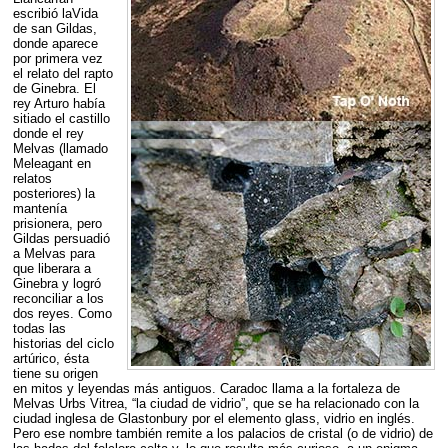
escribió laVida
de san Gildas,
donde aparece
por primera vez
el relato del rapto
de Ginebra. El
rey Arturo había
sitiado el castillo
donde el rey
Melvas (llamado
Meleagant en
relatos
posteriores) la
mantenía
prisionera, pero
Gildas persuadió
a Melvas para
que liberara a
Ginebra y logró
reconciliar a los
dos reyes. Como
todas las
historias del ciclo
artúrico, ésta
tiene su origen
en mitos y leyendas más antiguos. Caradoc llama a la fortaleza de
Melvas Urbs Vitrea, “la ciudad de vidrio”, que se ha relacionado con la
ciudad inglesa de Glastonbury por el elemento glass, vidrio en inglés.
Pero ese nombre también remite a los palacios de cristal (o de vidrio) de