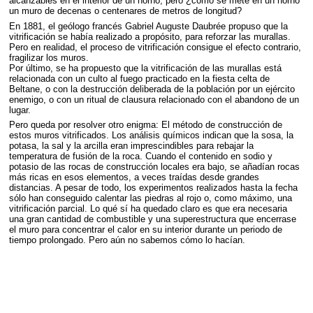
alcanzables en el interior de un horno, pero ¿cómo se mete en un horno
un muro de decenas o centenares de metros de longitud?
En 1881, el geólogo francés Gabriel Auguste Daubrée propuso que la
vitrificación se había realizado a propósito, para reforzar las murallas.
Pero en realidad, el proceso de vitrificación consigue el efecto contrario,
fragilizar los muros.
Por último, se ha propuesto que la vitrificación de las murallas está
relacionada con un culto al fuego practicado en la fiesta celta de
Beltane, o con la destrucción deliberada de la población por un ejército
enemigo, o con un ritual de clausura relacionado con el abandono de un
lugar.
Pero queda por resolver otro enigma: El método de construcción de
estos muros vitrificados. Los análisis químicos indican que la sosa, la
potasa, la sal y la arcilla eran imprescindibles para rebajar la
temperatura de fusión de la roca. Cuando el contenido en sodio y
potasio de las rocas de construcción locales era bajo, se añadían rocas
más ricas en esos elementos, a veces traídas desde grandes
distancias. A pesar de todo, los experimentos realizados hasta la fecha
sólo han conseguido calentar las piedras al rojo o, como máximo, una
vitrificación parcial. Lo qué sí ha quedado claro es que era necesaria
una gran cantidad de combustible y una superestructura que encerrase
el muro para concentrar el calor en su interior durante un periodo de
tiempo prolongado. Pero aún no sabemos cómo lo hacían.