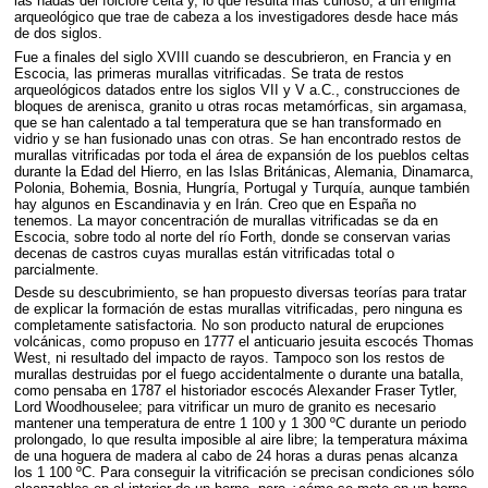
las hadas del folclore celta y, lo que resulta más curioso, a un enigma
arqueológico que trae de cabeza a los investigadores desde hace más
de dos siglos.
Fue a finales del siglo
XVIII
cuando se descubrieron, en Francia y en
Escocia, las primeras murallas vitrificadas. Se trata de restos
arqueológicos datados entre los siglos
VII
y V a.C., construcciones de
bloques de arenisca, granito u otras rocas metamórficas, sin argamasa,
que se han calentado a tal temperatura que se han transformado en
vidrio y se han fusionado unas con otras. Se han encontrado restos de
murallas vitrificadas por toda el área de expansión de los pueblos celtas
durante la Edad del Hierro, en las Islas Británicas, Alemania, Dinamarca,
Polonia, Bohemia, Bosnia, Hungría, Portugal y Turquía, aunque también
hay algunos en Escandinavia y en Irán. Creo que en España no
tenemos. La mayor concentración de murallas vitrificadas se da en
Escocia, sobre todo al norte del río Forth, donde se conservan varias
decenas de castros cuyas murallas están vitrificadas total o
parcialmente.
Desde su descubrimiento, se han propuesto diversas teorías para tratar
de explicar la formación de estas murallas vitrificadas, pero ninguna es
completamente satisfactoria. No son producto natural de erupciones
volcánicas, como propuso en 1777 el anticuario jesuita escocés Thomas
West, ni resultado del impacto de rayos. Tampoco son los restos de
murallas destruidas por el fuego accidentalmente o durante una batalla,
como pensaba en 1787 el historiador escocés Alexander Fraser Tytler,
Lord Woodhouselee; para vitrificar un muro de granito es necesario
mantener una temperatura de entre 1 100 y 1 300 ºC durante un periodo
prolongado, lo que resulta imposible al aire libre; la temperatura máxima
de una hoguera de madera al cabo de 24 horas a duras penas alcanza
los 1 100 ºC. Para conseguir la vitrificación se precisan condiciones sólo