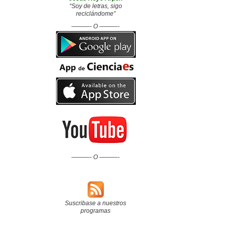
“Soy de letras, sigo
reciclándome”
———- O ———-
———- O ———-
Suscribase a nuestros
programas