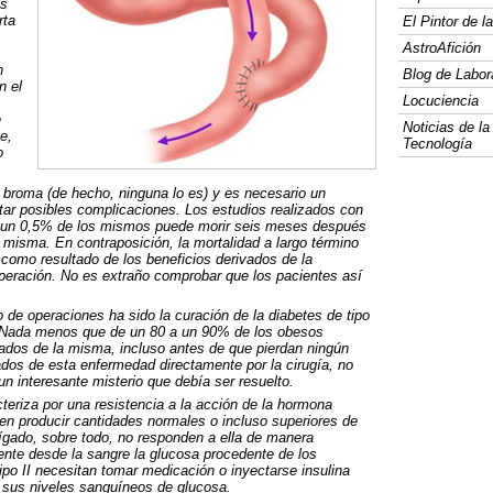
ss
rta
El Pintor de 
AstroAfición
n
Blog de Labor
n el
Locuciencia
e
Noticias de la
e,
Tecnología
o
 broma (de hecho, ninguna lo es) y es necesario un
tar posibles complicaciones. Los estudios realizados con
o un 0,5% de los mismos puede morir seis meses después
 misma. En contraposición, la mortalidad a largo término
como resultado de los beneficios derivados de la
operación. No es extraño comprobar que los pacientes así
 de operaciones ha sido la curación de la diabetes de tipo
n. Nada menos que de un 80 a un 90% de los obesos
dos de la misma, incluso antes de que pierdan ningún
ados de esta enfermedad directamente por la cirugía, no
un interesante misterio que debía ser resuelto.
teriza por una resistencia a la acción de la hormona
den producir cantidades normales o incluso superiores de
ígado, sobre todo, no responden a ella de manera
ente desde la sangre la glucosa procedente de los
po II necesitan tomar medicación o inyectarse insulina
 sus niveles sanguíneos de glucosa.