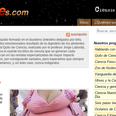
Inicio
¿Quiénes s
suscripción
 líquido formado en el duodeno (intestino delgado) por bilis,
Nuestros pro
idos emulsionados resultado de la digestión de los alimentos
st Quilo de Ciencia, realizado por el profesor Jorge Laborda,
Hablando con 
ara el oyente los kilos de ciencia que se generan cada
can en las revistas especializadas de mayor impacto
Quilo de Cien
 son, por consiguiente variados, pero esperamos que siempre
Ciencia Fresc
 amenos, y, en todo caso, nunca indigestos.
Zoo de fósiles
Vanguardia de
Ulises y la Ci
r
Ciencia y gen
Ciencia Nuest
en
Día
la
al
Seis patas tie
Océanos de C
Ciencia EXtr