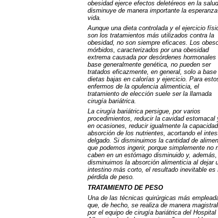
obesidad ejerce efectos deletéreos en la salud
disminuye de manera importante la esperanza
vida.
Aunque una dieta controlada y el ejercicio físi
son los tratamientos más utilizados contra la
obesidad, no son siempre eficaces. Los obes
mórbidos, caracterizados por una obesidad
extrema causada por desórdenes hormonales
base generalmente genética, no pueden ser
tratados eficazmente, en general, solo a base
dietas bajas en calorías y ejercicio. Para esto
enfermos de la opulencia alimenticia, el
tratamiento de elección suele ser la llamada
cirugía bariátrica.
La cirugía bariátrica persigue, por varios
procedimientos, reducir la cavidad estomacal 
en ocasiones, reducir igualmente la capacidad
absorción de los nutrientes, acortando el intes
delgado. Si disminuimos la cantidad de alime
que podemos ingerir, porque simplemente no 
caben en un estómago disminuido y, además,
disminuimos la absorción alimenticia al dejar 
intestino más corto, el resultado inevitable es 
pérdida de peso.
TRATAMIENTO
DE
PESO
Una de las técnicas quirúrgicas más emplead
que, de hecho, se realiza de manera magistral
por el equipo de cirugía bariátrica del Hospital