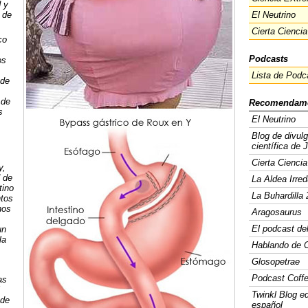
 y
 de
El Neutrino
Cierta Ciencia
co
Podcasts
os
Lista de Podc
 de
 de
Recomendam
s
El Neutrino
Blog de divul
científica de 
Cierta Ciencia
y,
 de
La Aldea Irred
tino
La Buhardilla 
ntos
nos
Aragosaurus
El podcast de
un
la
Hablando de C
Glosopetrae
Podcast Coff
as
Twinkl Blog e
 de
español