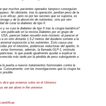
 de que muchos pacientes operados tampoco conseguían
bypass. No obstante, tras la operación, perdían peso de la
ca es eficaz, pero no por las razones que se suponía, es
tómago y de la absorción de nutrientes, sino por otro
d de curar la diabetes de tipo II.
 se cura la diabetes de tipo II tras la cirugía bariátrica?
 uno publicado en la revista Diabetes por un grupo de
,
USA
, parecen haber resuelto este misterio: al parecer el
a un sitio distante 1,5-2 metros del duodeno somete a la
y anormal exposición a los nutrientes. Esto causa una
as por el intestino, poderosas reductoras del apetito, lo
de estas hormonas, además, la llamada
GLP
-1, estimula
 páncreas, lo que puede igualmente ayudar a explicar la
favorecida más tarde por la pérdida de peso subsiguiente a
a la puerta a nuevos tratamientos hormonales contra la
a. Curiosamente, son las investigaciones que la cirugía ha
s posible.
os dice que estamos solos en el Universo
us we are alone in the universe
 científicas