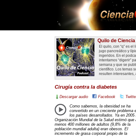
Quilo de Ciencia
El quilo, con “q” es el
jugo pancreático y líp
ingeridos. En el podca
intentamos “digerir” p
semana y que se publi
científico. Los temas
resulten interesantes,
Cirugía contra la diabetes
Descargar audio
Facebook
Twitte
Como sabemos, la obesidad se ha
convertido en un creciente problema 
los países desarrollados. Ya en 2005 
Organización Mundial de la Salud estimó que 
menos 400 millones de adultos (9,8% de la
población mundial adulta) eran obesos. El
incremento de grasa corporal propio de la