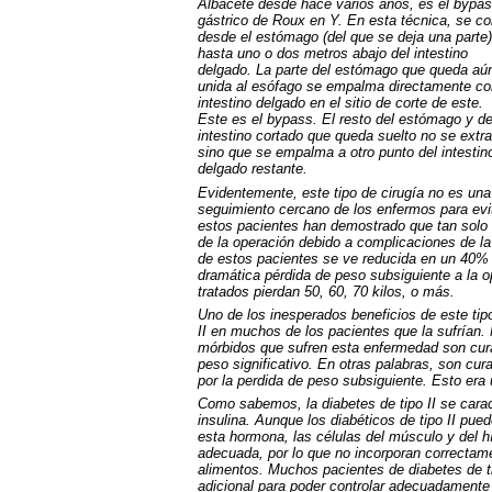
Albacete desde hace varios años, es el bypa
gástrico de Roux en Y. En esta técnica, se co
desde el estómago (del que se deja una parte)
hasta uno o dos metros abajo del intestino
delgado. La parte del estómago que queda aú
unida al esófago se empalma directamente co
intestino delgado en el sitio de corte de este.
Este es el bypass. El resto del estómago y d
intestino cortado que queda suelto no se extra
sino que se empalma a otro punto del intestin
delgado restante.
Evidentemente, este tipo de cirugía no es una
seguimiento cercano de los enfermos para evi
estos pacientes han demostrado que tan sol
de la operación debido a complicaciones de la
de estos pacientes se ve reducida en un 40% 
dramática pérdida de peso subsiguiente a la 
tratados pierdan 50, 60, 70 kilos, o más.
Uno de los inesperados beneficios de este tipo
II en muchos de los pacientes que la sufría
mórbidos que sufren esta enfermedad son cura
peso significativo. En otras palabras, son cur
por la perdida de peso subsiguiente. Esto era 
Como sabemos, la diabetes de tipo II se carac
insulina. Aunque los diabéticos de tipo II pue
esta hormona, las células del músculo y del h
adecuada, por lo que no incorporan correctam
alimentos. Muchos pacientes de diabetes de ti
adicional para poder controlar adecuadamente