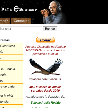
omos?
Contactar
gramas
Científicos
Apoya a CienciaEs haciéndote
MECENAS
con una donación
cia
periódica o puntual.
a
 la Ciencia
encia
ios
ra de cada
40,8 millones de audios
servidos desde 2009
ne la vida
Agradecemos la donación de:
iencia
Eulogio Agulla Rodiño
ema