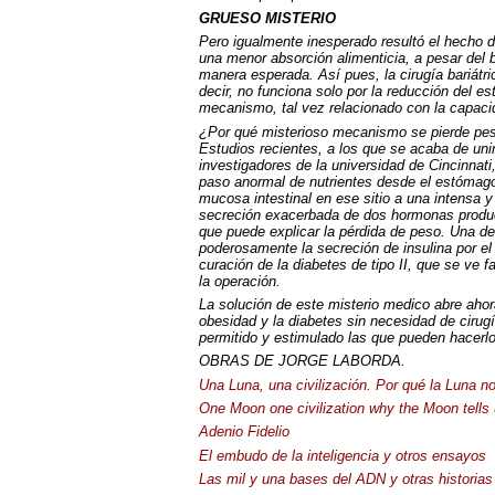
GRUESO
MISTERIO
Pero igualmente inesperado resultó el hecho
una menor absorción alimenticia, a pesar del 
manera esperada. Así pues, la cirugía bariátri
decir, no funciona solo por la reducción del es
mecanismo, tal vez relacionado con la capacida
¿Por qué misterioso mecanismo se pierde peso y
Estudios recientes, a los que se acaba de unir
investigadores de la universidad de Cincinnati
paso anormal de nutrientes desde el estómago 
mucosa intestinal en ese sitio a una intensa 
secreción exacerbada de dos hormonas producid
que puede explicar la pérdida de peso. Una 
poderosamente la secreción de insulina por el
curación de la diabetes de tipo II, que se ve 
la operación.
La solución de este misterio medico abre ahor
obesidad y la diabetes sin necesidad de cirugí
permitido y estimulado las que pueden hacerlo
OBRAS
DE
JORGE
LABORDA
.
Una Luna, una civilización. Por qué la Luna n
One Moon one civilization why the Moon tells 
Adenio Fidelio
El embudo de la inteligencia y otros ensayos
Las mil y una bases del
ADN
y otras historias