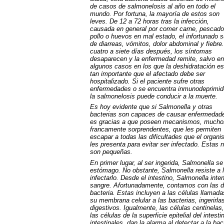
de casos de salmonelosis al año en todo el
mundo. Por fortuna, la mayoría de estos son
leves. De 12 a 72 horas tras la infección,
causada en general por comer carne, pescado
pollo o huevos en mal estado, el infortunado s
de diarreas, vómitos, dolor abdominal y fiebre
cuatro a siete días después, los síntomas
desaparecen y la enfermedad remite, salvo en
algunos casos en los que la deshidratación es
tan importante que el afectado debe ser
hospitalizado. Si el paciente sufre otras
enfermedades o se encuentra inmunodeprimid
la salmonelosis puede conducir a la muerte.
Es hoy evidente que si Salmonella y otras
bacterias son capaces de causar enfermedad
es gracias a que poseen mecanismos, mucho
francamente sorprendentes, que les permiten
escapar a todas las dificultades que el organ
les presenta para evitar ser infectado. Estas 
son pequeñas.
En primer lugar, al ser ingerida, Salmonella se
estómago. No obstante, Salmonella resiste a la
infectarlo. Desde el intestino, Salmonella inte
sangre. Afortunadamente, contamos con las de
bacteria. Estas incluyen a las células llamad
su membrana celular a las bacterias, ingerirl
digestivos. Igualmente, las células centinelas
las células de la superficie epitelial del intest
intestinales, dan la alarma al detectar a la ba