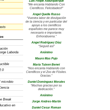
Luis Felipe Alburquerque
“Me encanta Hablando Con
Científicos. Felicidades!!”
Angel Quelle Russo
“Vuestra labor de divulgación
de la ciencia y en particular del
apoyo a los científicos
asts
españoles me parece muy
necesario e importante.
Enhorabuena.”
os
Angel Rodríguez Díaz
“Seguid así”
gación
Jorge Laborda
Anónimo
Mauro Mas Pujo
uctible
Maria Tuixen Benet
“Nos encanta Hablando con
2.0
Científicos y el Zoo de Fósiles.
Gracias.”
l microbio
Daniel Dominguez Morales
“Muchas gracias por su
iencia
dedicación.”
Anónimo
ee Break
Jorge Andres-Martin
ducativo en
Daniel Cesar Roman