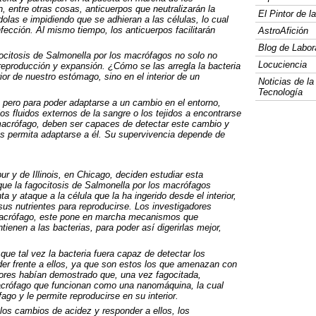
 entre otras cosas, anticuerpos que neutralizarán la
El Pintor de 
dolas e impidiendo que se adhieran a las células, lo cual
nfección. Al mismo tiempo, los anticuerpos facilitarán
AstroAfición
Blog de Labor
citosis de Salmonella por los macrófagos no solo no
Locuciencia
 reproducción y expansión. ¿Cómo se las arregla la bacteria
rior de nuestro estómago, sino en el interior de un
Noticias de la
Tecnología
, pero para poder adaptarse a un cambio en el entorno,
s fluidos externos de la sangre o los tejidos a encontrarse
 macrófago, deben ser capaces de detectar este cambio y
s permita adaptarse a él. Su supervivencia depende de
r y de Illinois, en Chicago, deciden estudiar esta
 que la fagocitosis de Salmonella por los macrófagos
 y ataque a la célula que la ha ingerido desde el interior,
us nutrientes para reproducirse. Los investigadores
 macrófago, este pone en marcha mecanismos que
ienen a las bacterias, para poder así digerirlas mejor,
que tal vez la bacteria fuera capaz de detectar los
er frente a ellos, ya que son estos los que amenazan con
iores habían demostrado que, una vez fagocitada,
 macrófago que funcionan como una nanomáquina, la cual
fago y le permite reproducirse en su interior.
os cambios de acidez y responder a ellos, los