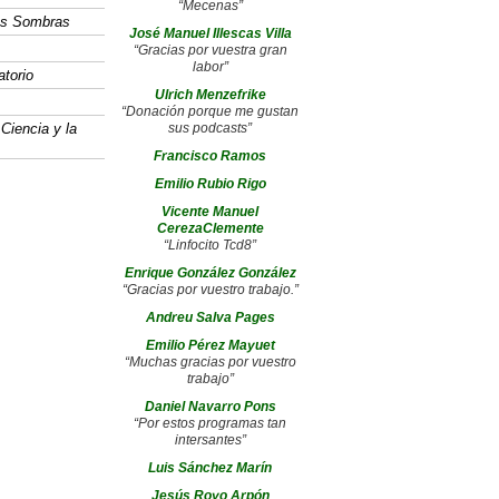
“Mecenas”
las Sombras
José Manuel Illescas Villa
“Gracias por vuestra gran
labor”
atorio
Ulrich Menzefrike
“Donación porque me gustan
 Ciencia y la
sus podcasts”
Francisco Ramos
Emilio Rubio Rigo
Vicente Manuel
CerezaClemente
“Linfocito Tcd8”
Enrique González González
“Gracias por vuestro trabajo.”
Andreu Salva Pages
Emilio Pérez Mayuet
“Muchas gracias por vuestro
trabajo”
Daniel Navarro Pons
“Por estos programas tan
intersantes”
Luis Sánchez Marín
Jesús Royo Arpón