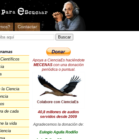
omos?
Contactar
gramas
Científicos
Apoya a CienciaEs haciéndote
MECENAS
con una donación
cia
periódica o puntual.
a
 la Ciencia
encia
ios
ra de cada
40,8 millones de audios
servidos desde 2009
ne la vida
Agradecemos la donación de:
iencia
Eulogio Agulla Rodiño
ema