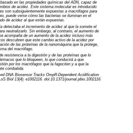
 basado en las propiedades químicas del
ADN
, capaz de
ambios de acidez. Este sistema molecular es introducido
uales son subsiguientemente expuestas a macrófagos para
io, puede verse cómo las bacterias se iluminan en el
ado de acidez al que están expuestas.
ia detectaba el incremento de acidez al que la somete el
 neutralizarlo. Sin embargo, al contrario, el aumento de
o se acompaña de un aumento de la acidez incluso más
íficos descubren que este cambio activo de la acidez por
ración de las proteínas de la nanomáquina que la protege,
asma del macrófago.
resistencia a la digestión y de las proteínas que lo
 fármacos que lo bloqueen, lo que conducirá a que
ión por los macrófagos que la fagociten y a que la
nte combatida.
sed
DNA
Biosensor Tracks OmpR-Dependent Acidification
oS Biol 13(4): e1002116. doi:10.1371/journal.pbio.1002116.