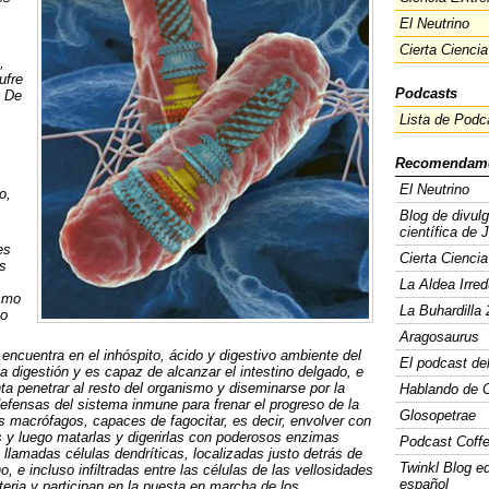
El Neutrino
Cierta Ciencia
,
ufre
Podcasts
. De
Lista de Podc
Recomendam
El Neutrino
o,
Blog de divul
científica de 
es
Cierta Ciencia
s
La Aldea Irred
ismo
La Buhardilla 
no
Aragosaurus
 encuentra en el inhóspito, ácido y digestivo ambiente del
El podcast de
 digestión y es capaz de alcanzar el intestino delgado, e
nta penetrar al resto del organismo y diseminarse por la
Hablando de C
fensas del sistema inmune para frenar el progreso de la
Glosopetrae
as macrófagos, capaces de fagocitar, es decir, envolver con
as y luego matarlas y digerirlas con poderosos enzimas
Podcast Coff
, llamadas células dendríticas, localizadas justo detrás de
Twinkl Blog e
ino, e incluso infiltradas entre las células de las vellosidades
español
cteria y participan en la puesta en marcha de los