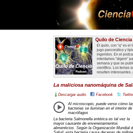
Quilo de Ciencia
El quilo, con “q” es el
jugo pancreático y líp
ingeridos. En el podca
intentamos “digerir” p
semana y que se publi
científico. Los temas
resulten interesantes,
La maliciosa nanomáquina de Sal
Descargar audio
Facebook
Twitte
Al microscopio, puede verse cómo la
bacterias se iluminan en el interior de
macrófagos
La bacteria Salmonella entérica es tal vez la
mayor causante de envenenamientos
alimenticios. Según la Organización Mundial d
Salud, esta bacteria causa decenas de millon