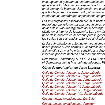
investigadores generan un sistema molecular,
generar una luz de color en respuesta a los c
en el interior de bacterias Salmonella, las c
que las fagociten. De este modo, al microscop
interior de los macrófagos dependiendo del gr
Los investigadores esperaban que si la bacter
macrófago, pondría en marcha mecanismos para
acidez de la vacuola digestiva del macrófag
rápido en el interior de la bacteria. Los cient
parte de la bacteria es necesario para la gene
las cuales son secretadas entonces al citopl
El descubrimiento de este nuevo mecanismo de 
hacen posible puede permitir el desarrollo de
Salmonella sea mucho más sensible a la digest
infección por esta bacteria sea más eficazme
Referencia: Chakraborty S. Et al. A
FRET
-Ba
of Salmonella during Macrophage Infection. PL
Obras de divulgación de Jorge Laborda
Quilo de Ciencia Volumen I. Jorge Laborda
Quilo de Ciencia Volumen II. Jorge Laborda
Quilo de Ciencia Volumen
III
. Jorge Laborda
Quilo de Ciencia Volumen IV. Jorge Laborda
Quilo de Ciencia Volumen V. Jorge Laborda
Quilo de Ciencia Volumen VI. Jorge Laborda
Quilo de Ciencia Volumen
VII
. Jorge Laborda
Circunstancias encadenadas. Ed. Lulu
Circunstancias encadenadas. Amazon