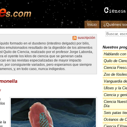
Inicio
¿Quiénes s
suscripción
 líquido formado en el duodeno (intestino delgado) por bilis,
Nuestros pro
idos emulsionados resultado de la digestión de los alimentos
st Quilo de Ciencia, realizado por el profesor Jorge Laborda,
Hablando con 
ara el oyente los kilos de ciencia que se generan cada
can en las revistas especializadas de mayor impacto
Quilo de Cien
 son, por consiguiente variados, pero esperamos que siempre
Ciencia Fresc
 amenos, y, en todo caso, nunca indigestos.
Zoo de fósiles
monella
Vanguardia de
Ulises y la Ci
r
Ciencia y gen
s
Ciencia Nuest
 los
Día
Seis patas tie
Océanos de C
e la
es
Ciencia EXtr