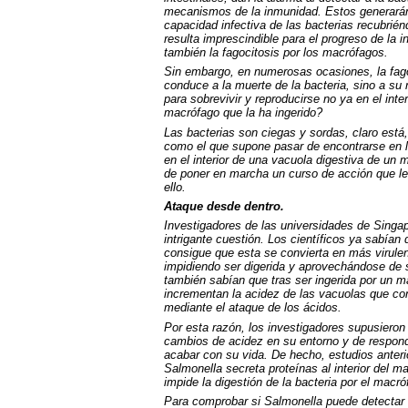
mecanismos de la inmunidad. Estos generarán,
capacidad infectiva de las bacterias recubrién
resulta imprescindible para el progreso de la i
también la fagocitosis por los macrófagos.
Sin embargo, en numerosas ocasiones, la fago
conduce a la muerte de la bacteria, sino a su
para sobrevivir y reproducirse no ya en el inte
macrófago que la ha ingerido?
Las bacterias son ciegas y sordas, claro está
como el que supone pasar de encontrarse en lo
en el interior de una vacuola digestiva de un
de poner en marcha un curso de acción que le
ello.
Ataque desde dentro.
Investigadores de las universidades de Singapu
intrigante cuestión. Los científicos ya sabían
consigue que esta se convierta en más virulenta
impidiendo ser digerida y aprovechándose de s
también sabían que tras ser ingerida por un
incrementan la acidez de las vacuolas que cont
mediante el ataque de los ácidos.
Por esta razón, los investigadores supusieron 
cambios de acidez en su entorno y de respond
acabar con su vida. De hecho, estudios anter
Salmonella secreta proteínas al interior del
impide la digestión de la bacteria por el macró
Para comprobar si Salmonella puede detectar l