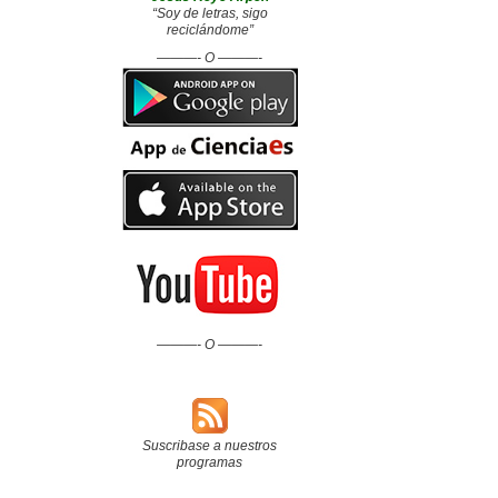
“Soy de letras, sigo
reciclándome”
———- O ———-
———- O ———-
Suscribase a nuestros
programas