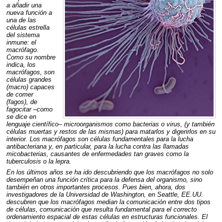
a añadir una
nueva función a
una de las
células estrella
del sistema
inmune: el
macrófago.
Como su nombre
indica, los
macrófagos, son
células grandes
(macro) capaces
de comer
(fagos), de
fagocitar –como
se dice en
lenguaje científico– microorganismos como bacterias o virus, (y también
células muertas y restos de las mismas) para matarlos y digerirlos en su
interior. Los macrófagos son células fundamentales para la lucha
antibacteriana y, en particular, para la lucha contra las llamadas
micobacterias, causantes de enfermedades tan graves como la
tuberculosis o la lepra.
En los últimos años se ha ido descubriendo que los macrófagos no solo
desempeñan una función crítica para la defensa del organismo, sino
también en otros importantes procesos. Pues bien, ahora, dos
investigadores de la Universidad de Washington, en Seattle, EE.UU.
descubren que los macrófagos median la comunicación entre dos tipos
de células, comunicación que resulta fundamental para el correcto
ordenamiento espacial de estas células en estructuras funcionales. El