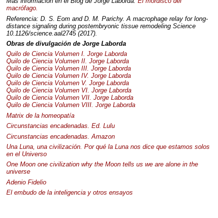
Más información en el Blog de Jorge Laborda:
El mordisco del
macrófago.
Referencia: D. S. Eom and D. M. Parichy. A macrophage relay for long-
distance signaling during postembryonic tissue remodeling Science
10.1126/science.aal2745 (2017).
Obras de divulgación de Jorge Laborda
Quilo de Ciencia Volumen I. Jorge Laborda
Quilo de Ciencia Volumen II. Jorge Laborda
Quilo de Ciencia Volumen
III
. Jorge Laborda
Quilo de Ciencia Volumen IV. Jorge Laborda
Quilo de Ciencia Volumen V. Jorge Laborda
Quilo de Ciencia Volumen VI. Jorge Laborda
Quilo de Ciencia Volumen
VII
. Jorge Laborda
Quilo de Ciencia Volumen
VIII
. Jorge Laborda
Matrix de la homeopatía
Circunstancias encadenadas. Ed. Lulu
Circunstancias encadenadas. Amazon
Una Luna, una civilización. Por qué la Luna nos dice que estamos solos
en el Universo
One Moon one civilization why the Moon tells us we are alone in the
universe
Adenio Fidelio
El embudo de la inteligencia y otros ensayos