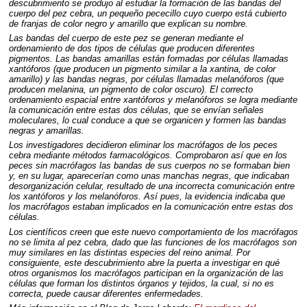
descubrimiento se produjo al estudiar la formación de las bandas del
cuerpo del pez cebra, un pequeño pececillo cuyo cuerpo está cubierto
de franjas de color negro y amarillo que explican su nombre.
Las bandas del cuerpo de este pez se generan mediante el
ordenamiento de dos tipos de células que producen diferentes
pigmentos. Las bandas amarillas están formadas por células llamadas
xantóforos (que producen un pigmento similar a la xantina, de color
amarillo) y las bandas negras, por células llamadas melanóforos (que
producen melanina, un pigmento de color oscuro). El correcto
ordenamiento espacial entre xantóforos y melanóforos se logra mediante
la comunicación entre estas dos células, que se envían señales
moleculares, lo cual conduce a que se organicen y formen las bandas
negras y amarillas.
Los investigadores decidieron eliminar los macrófagos de los peces
cebra mediante métodos farmacológicos. Comprobaron así que en los
peces sin macrófagos las bandas de sus cuerpos no se formaban bien
y, en su lugar, aparecerían como unas manchas negras, que indicaban
desorganización celular, resultado de una incorrecta comunicación entre
los xantóforos y los melanóforos. Así pues, la evidencia indicaba que
los macrófagos estaban implicados en la comunicación entre estas dos
células.
Los científicos creen que este nuevo comportamiento de los macrófagos
no se limita al pez cebra, dado que las funciones de los macrófagos son
muy similares en las distintas especies del reino animal. Por
consiguiente, este descubrimiento abre la puerta a investigar en qué
otros organismos los macrófagos participan en la organización de las
células que forman los distintos órganos y tejidos, la cual, si no es
correcta, puede causar diferentes enfermedades.