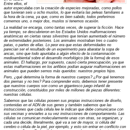
Entre ellos, el
autor especulaba con la creación de especies mejoradas, como pollos
que tuvieran seis u ocho muslos, lo que evitaría las peleas familiares a
la hora de la cena, ya que, como es bien sabido, todos preferimos
comernos uno, o mejor dos, muslos si tenemos ocasión.
La realidad se encarga, como tantas veces, de superar la ficción. Hace
ya tiempo, se descubrieron en los Estados Unidos malformaciones
anatómicas en ciertas ranas silvestres que tenían aumentado el número
de extremidades posteriores. Los animales mostraban tres o cuatro
patas, o partes de ellas. Lo peor era que estas deformidades no
parecían ser el resultado de un experimento para abaratar la sopa de
ancas, sino que todo apuntaba a algún efecto de la contaminación
medioambiental sobre el desarrollo morfológico (de la forma) de esos
animales. El hallazgo, por supuesto, causó cierta preocupación, ya que
estas malformaciones en los anfibios podían augurar malformaciones en
animales que pueden sernos más queridos: nuestros propios hijos.
Pero, ¿qué determina la forma de nuestros cuerpos? ¿Por qué tenemos
dos piernas y no tres? Para comprender esto, debemos tener presente
que nuestros cuerpos son como un gigantesco juego infantil de
construcción, constituidos por miles de millones de piezas diferentes:
nuestras células.
Sabemos que las células poseen sus propias instrucciones de diseño,
contenidas en el
ADN
de sus genes y también sabemos que las
instrucciones que cada célula lee le indican que debe comunicarse con
sus vecinas y enviarles a su vez instrucciones de comportamiento. Las
células se comunican molecularmente unas con otras, se organizan, y
cada una decide, literalmente, qué va a ser de mayor, si célula del
cerebro o célula de la piel, por ejemplo, y esto sin entrar en conflicto con