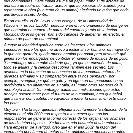
sus compañeras. Cada célula asume un papel, como si de actores de
una obra de teatro se tratara, actores que se pusieran de acuerdo para
representar la obra (el cuerpo de un animal) siguiendo un guion que cada
uno llevara escrito dentro.
En un estudio, el Dr. Lewis y sus colegas, de la Universidad de
Wisconsin, en los EE.UU., descubrieron el funcionamiento de dos genes
que controlan en número de patas del escarabajo rojo de la harina.
Modificando esos genes, han sido capaces de aumentar, en efecto, el
número de patas de ese animal.
Aunque la identidad genética entre los insectos y los animales
superiores, entre los que me atrevo a incluir al ser humano, es mayor de
la que nos gustaría, queda mucho camino por andar para descubrir qué
genes son los encargados de controlar el número de muslos de un pollo.
Sin embargo, no me cabe duda de que, ya que es cuestión de patas,
todo se andará y la ciencia descubrirá también ese secreto. Los
avances en la obtención de secuencias de los genomas enteros de
diversos animales y su comparación entre sí nos permitirán, por
ejemplo, averiguar por qué un gato y un tigre son tan parecidos en su
morfología y tan diferentes en su talla, así como otros secretos de la
morfología animal. Sin embargo, dadas las implicaciones que estos
trabajos pueden tener para el futuro de la humanidad, creo que habrá
que avanzar con cautela, no vayamos a meter la pata, o, en este caso,
las patas.
Muy bien. Hasta aquí quedaba reflejada sucintamente la situación de la
ciencia en el año 2000 con respecto a los genes que son los
responsables de generar la forma correcta de los organismos animales
de las distintas especies. Se ha avanzado bastante desde entonces.
Para empezar, se averiguó, creo que en el año 2002, la razón del
incremento del número de patas en los anfibios que mencionaba antes.