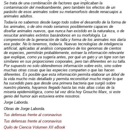
Se trata de una combinación de factores que implicaban la
contaminación del medioambiente, pero también los efectos de un
parásito de esos animales sobre su metamorfosis desde renacuajos a
animales adultos.
Todavía no sabemos desde luego todo sobre el desarrollo de la forma de
los animales, o de otro modo seriamos posiblemente capaces de
diseñar animales nuevos, que nunca han existido en la naturaleza, o de
resucitar animales extintos basándonos en su morfología. La
comprensión de la generación de talla y forma de los animales nos daría
ese poder. No lo tenemos, todavía. Nuevas tecnologías de inteligencia
artificial, aplicadas al análisis comparativo de los genomas de cientos
de especies, permitirán probablemente, extraer la información relevante
que explique, como ya sugería antes, por qué un gato y un tigre son tan
similares en sus proporciones corporales, pero tan diferentes en su talla.
Por supuesto no solo obtendremos información sobre esto, sino sobre
muchas otras cosas que las especies comparten o que las hacen
diferentes. Es posible que esta información permita elaborar un árbol de
la vida mucho más detallado y permita reconstituir mucho mejor lo que
ha sucedido para que desde una primera bacteria que surgió sobre
nuestro planeta, hayamos llegado hasta las más altas cotas de la
miseria epidemiológica, como tal vez diría hoy Groucho Marx, si este
genio del humor aún estuviera entre nosotros.
Jorge Laborda.
Obras de Jorge Laborda.
Tus defensas frente al coronavirus
Tus defensas frente al coronavirus
Quilo de Ciencia Volumen
XII
eBook