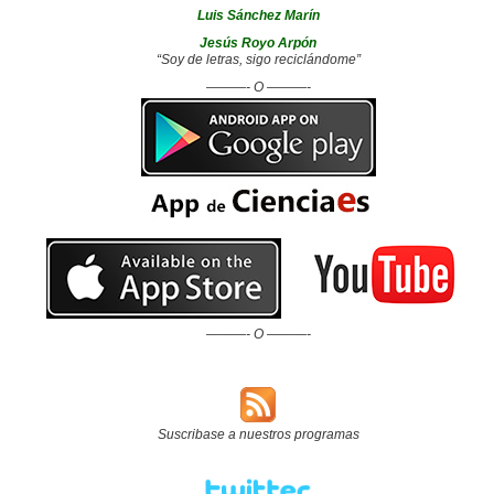
Luis Sánchez Marín
Jesús Royo Arpón
“Soy de letras, sigo reciclándome”
———- O ———-
———- O ———-
Suscribase a nuestros programas