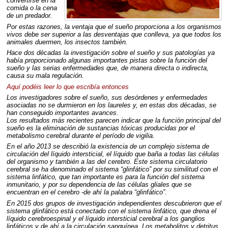
convertirse en la
comida o la cena
de un predador.
Por estas razones, la ventaja que el sueño proporciona a los organismos
vivos debe ser superior a las desventajas que conlleva, ya que todos los
animales duermen, los insectos también.
Hace dos décadas la investigación sobre el sueño y sus patologías ya
había proporcionado algunas importantes pistas sobre la función del
sueño y las serias enfermedades que, de manera directa o indirecta,
causa su mala regulación.
Aquí podéis leer lo que escribía entonces
Los investigadores sobre el sueño, sus desórdenes y enfermedades
asociadas no se durmieron en los laureles y, en estas dos décadas, se
han conseguido importantes avances.
Los resultados más recientes parecen indicar que la función principal del
sueño es la eliminación de sustancias tóxicas producidas por el
metabolismo cerebral durante el período de vigilia.
En el año 2013 se describió la existencia de un complejo sistema de
circulación del líquido intersticial, el líquido que baña a todas las células
del organismo y también a las del cerebro. Este sistema circulatorio
cerebral se ha denominado el sistema “glinfático” por su similitud con el
sistema linfático, que tan importante es para la función del sistema
inmunitario, y por su dependencia de las células gliales que se
encuentran en el cerebro -de ahí la palabra “glinfático”.
En 2015 dos grupos de investigación independientes descubrieron que el
sistema glinfático está conectado con el sistema linfático, que drena el
líquido cerebroespinal y el líquido intersticial cerebral a los ganglios
linfáticos y de ahí a la circulación sanguínea. Los metabolitos y detritus