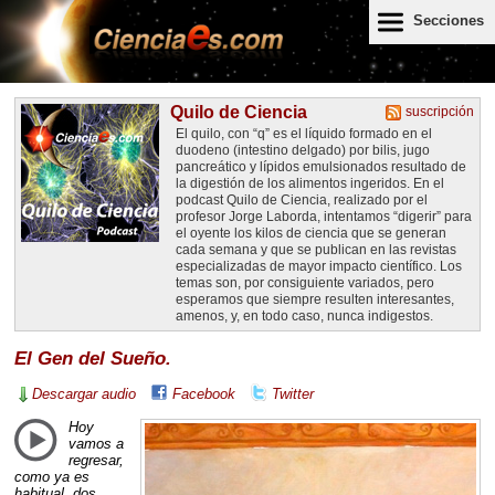
Secciones
Quilo de Ciencia
suscripción
El quilo, con “q” es el líquido formado en el
duodeno (intestino delgado) por bilis, jugo
pancreático y lípidos emulsionados resultado de
la digestión de los alimentos ingeridos. En el
podcast Quilo de Ciencia, realizado por el
profesor Jorge Laborda, intentamos “digerir” para
el oyente los kilos de ciencia que se generan
cada semana y que se publican en las revistas
especializadas de mayor impacto científico. Los
temas son, por consiguiente variados, pero
esperamos que siempre resulten interesantes,
amenos, y, en todo caso, nunca indigestos.
El Gen del Sueño.
Descargar audio
Facebook
Twitter
Hoy
vamos a
regresar,
como ya es
habitual, dos