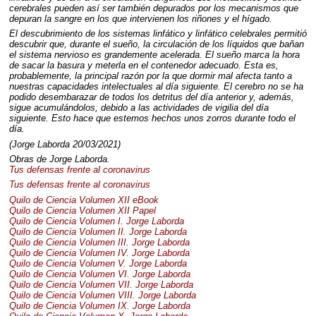
cerebrales pueden así ser también depurados por los mecanismos que
depuran la sangre en los que intervienen los riñones y el hígado.
El descubrimiento de los sistemas linfático y linfático celebrales permitió
descubrir que, durante el sueño, la circulación de los líquidos que bañan
el sistema nervioso es grandemente acelerada. El sueño marca la hora
de sacar la basura y meterla en el contenedor adecuado. Esta es,
probablemente, la principal razón por la que dormir mal afecta tanto a
nuestras capacidades intelectuales al día siguiente. El cerebro no se ha
podido desembarazar de todos los detritus del día anterior y, además,
sigue acumulándolos, debido a las actividades de vigilia del día
siguiente. Esto hace que estemos hechos unos zorros durante todo el
día.
(Jorge Laborda 20/03/2021)
Obras de Jorge Laborda.
Tus defensas frente al coronavirus
Tus defensas frente al coronavirus
Quilo de Ciencia Volumen
XII
eBook
Quilo de Ciencia Volumen
XII
Papel
Quilo de Ciencia Volumen I. Jorge Laborda
Quilo de Ciencia Volumen II. Jorge Laborda
Quilo de Ciencia Volumen
III
. Jorge Laborda
Quilo de Ciencia Volumen IV. Jorge Laborda
Quilo de Ciencia Volumen V. Jorge Laborda
Quilo de Ciencia Volumen VI. Jorge Laborda
Quilo de Ciencia Volumen
VII
. Jorge Laborda
Quilo de Ciencia Volumen
VIII
. Jorge Laborda
Quilo de Ciencia Volumen IX. Jorge Laborda