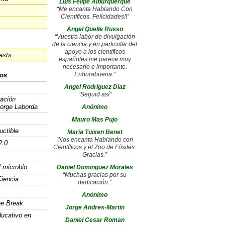
Luis Felipe Alburquerque
“Me encanta Hablando Con
Científicos. Felicidades!!”
Angel Quelle Russo
“Vuestra labor de divulgación
de la ciencia y en particular del
apoyo a los científicos
asts
españoles me parece muy
necesario e importante.
Enhorabuena.”
os
Angel Rodríguez Díaz
“Seguid así”
gación
Jorge Laborda
Anónimo
Mauro Mas Pujo
uctible
Maria Tuixen Benet
“Nos encanta Hablando con
2.0
Científicos y el Zoo de Fósiles.
Gracias.”
l microbio
Daniel Dominguez Morales
“Muchas gracias por su
iencia
dedicación.”
Anónimo
ee Break
Jorge Andres-Martin
ducativo en
Daniel Cesar Roman