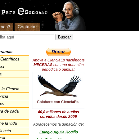
omos?
Contactar
gramas
Científicos
Apoya a CienciaEs haciéndote
MECENAS
con una donación
cia
periódica o puntual.
a
 la Ciencia
encia
ios
ra de cada
40,8 millones de audios
servidos desde 2009
ne la vida
Agradecemos la donación de:
iencia
Eulogio Agulla Rodiño
ema