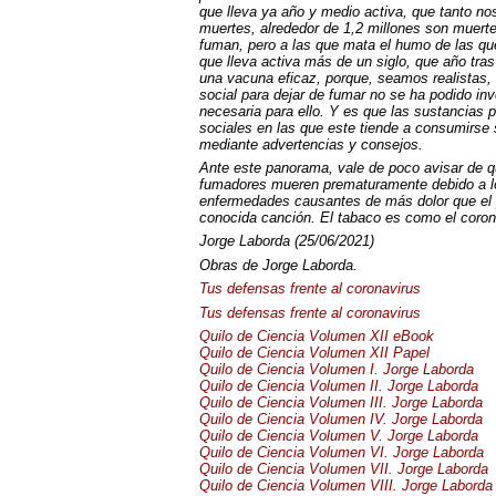
que lleva ya año y medio activa, que tanto n
muertes, alrededor de 1,2 millones son muerte
fuman, pero a las que mata el humo de las q
que lleva activa más de un siglo, que año tra
una vacuna eficaz, porque, seamos realistas, l
social para dejar de fumar no se ha podido in
necesaria para ello. Y es que las sustancias p
sociales en las que este tiende a consumirse 
mediante advertencias y consejos.
Ante este panorama, vale de poco avisar de q
fumadores mueren prematuramente debido a los
enfermedades causantes de más dolor que el p
conocida canción. El tabaco es como el coro
Jorge Laborda (25/06/2021)
Obras de Jorge Laborda.
Tus defensas frente al coronavirus
Tus defensas frente al coronavirus
Quilo de Ciencia Volumen
XII
eBook
Quilo de Ciencia Volumen
XII
Papel
Quilo de Ciencia Volumen I. Jorge Laborda
Quilo de Ciencia Volumen II. Jorge Laborda
Quilo de Ciencia Volumen
III
. Jorge Laborda
Quilo de Ciencia Volumen IV. Jorge Laborda
Quilo de Ciencia Volumen V. Jorge Laborda
Quilo de Ciencia Volumen VI. Jorge Laborda
Quilo de Ciencia Volumen
VII
. Jorge Laborda
Quilo de Ciencia Volumen
VIII
. Jorge Laborda