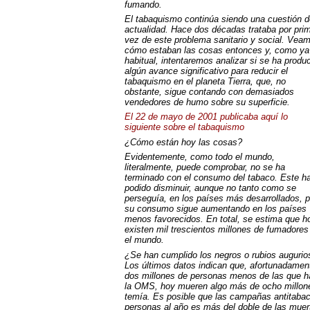
fumando.
El tabaquismo continúa siendo una cuestión d
actualidad. Hace dos décadas trataba por pri
vez de este problema sanitario y social. Vea
cómo estaban las cosas entonces y, como ya
habitual, intentaremos analizar si se ha produ
algún avance significativo para reducir el
tabaquismo en el planeta Tierra, que, no
obstante, sigue contando con demasiados
vendedores de humo sobre su superficie.
El 22 de mayo de 2001 publicaba aquí lo
siguiente sobre el tabaquismo
¿Cómo están hoy las cosas?
Evidentemente, como todo el mundo,
literalmente, puede comprobar, no se ha
terminado con el consumo del tabaco. Este h
podido disminuir, aunque no tanto como se
perseguía, en los países más desarrollados, p
su consumo sigue aumentando en los países
menos favorecidos. En total, se estima que h
existen mil trescientos millones de fumadores
el mundo.
¿Se han cumplido los negros o rubios augurio
Los últimos datos indican que, afortunadamen
dos millones de personas menos de las que ha
la
OMS
, hoy mueren algo más de ocho millone
temía. Es posible que las campañas antitabac
personas al año es más del doble de las muer