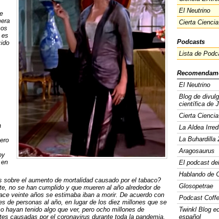
El Neutrino
e
mera
Cierta Ciencia
mos
 es
Podcasts
cido
Lista de Podc
Recomendam
El Neutrino
Blog de divul
científica de 
Cierta Ciencia
a
La Aldea Irred
La Buhardilla 
ero
Aragosaurus
oy
 en
El podcast de
Hablando de C
s sobre el aumento de mortalidad causado por el tabaco?
Glosopetrae
te, no se han cumplido y que mueren al año alrededor de
ce veinte años se estimaba iban a morir. De acuerdo con
Podcast Coff
s de personas al año, en lugar de los diez millones que se
o hayan tenido algo que ver, pero ocho millones de
Twinkl Blog e
tes causadas por el coronavirus durante toda la pandemia,
español