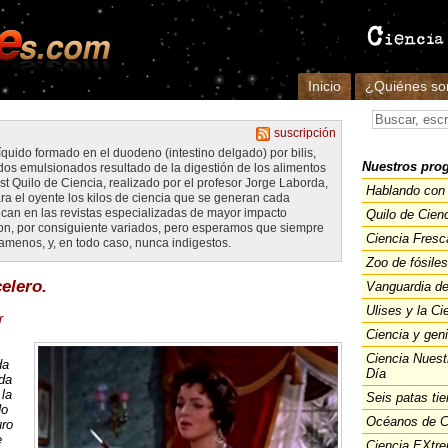
Inicio
¿Quiénes s
suscripción
 líquido formado en el duodeno (intestino delgado) por bilis,
Nuestros pro
idos emulsionados resultado de la digestión de los alimentos
st Quilo de Ciencia, realizado por el profesor Jorge Laborda,
Hablando con 
ara el oyente los kilos de ciencia que se generan cada
can en las revistas especializadas de mayor impacto
Quilo de Cien
 son, por consiguiente variados, pero esperamos que siempre
Ciencia Fresc
 amenos, y, en todo caso, nunca indigestos.
Zoo de fósiles
elero.
Vanguardia de
Ulises y la Ci
r
Ciencia y gen
Ciencia Nuest
da
Día
ada
la
Seis patas tie
No
Océanos de C
uro
e
Ciencia EXtr