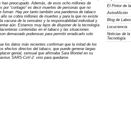
os han preocupado. Además, de esos ocho millones de
El Pintor de 
s por “contagio” es decir muertes de personas que no
ue fuman. Hay por tanto también una pandemia de tabaco
AstroAfición
s año se cobra millones de muertes y para la que no existe
Blog de Labor
a vacuna de la sensatez y la responsabilidad individual y
ventar aún. Estamos muy lejos de disponer de la tecnología
Locuciencia
lacenteras contenidas en el tabaco y las situaciones
son demasiado poderosas para permitir erradicarlo solo
Noticias de la
Tecnología
ue los datos más recientes confirman que la mitad de los
 efectos directos del tabaco, que puede generar largas
lacer genial, sensual que afirmaba Sara Montiel en su
navirus
SARS
-CoV-2: vino para quedarse.