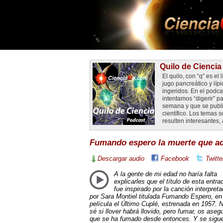
Quilo de Ciencia
El quilo, con “q” es el
jugo pancreático y líp
ingeridos. En el podca
intentamos “digerir” p
semana y que se publi
científico. Los temas
resulten interesantes,
Fumando espero la muerte que ac
Descargar audio
Facebook
Twitte
A la gente de mi edad no haría falta
explicarles que el título de esta entra
fue inspirado por la canción interpret
por Sara Montiel titulada Fumando Espero, en 
película el Último Cuplé, estrenada en 1957. 
sé si llover habrá llovido, pero fumar, os aseg
que se ha fumado desde entonces. Y se sigu