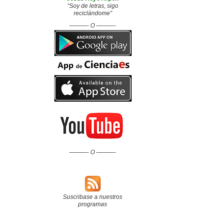
“Soy de letras, sigo
reciclándome”
———- O ———-
———- O ———-
Suscribase a nuestros
programas