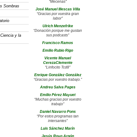
“Mecenas”
las Sombras
José Manuel Illescas Villa
“Gracias por vuestra gran
labor”
atorio
Ulrich Menzefrike
“Donación porque me gustan
 Ciencia y la
sus podcasts”
Francisco Ramos
Emilio Rubio Rigo
Vicente Manuel
CerezaClemente
“Linfocito Tcd8”
Enrique González González
“Gracias por vuestro trabajo.”
Andreu Salva Pages
Emilio Pérez Mayuet
“Muchas gracias por vuestro
trabajo”
Daniel Navarro Pons
“Por estos programas tan
intersantes”
Luis Sánchez Marín
Jesús Royo Arpón