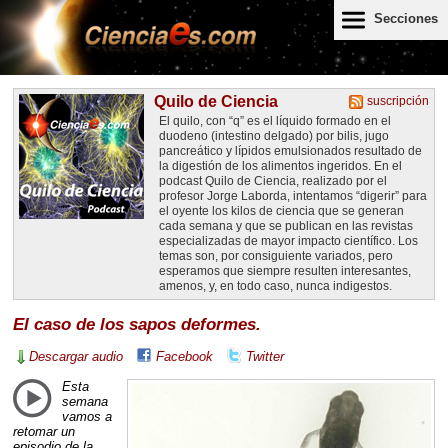
Secciones
Quilo de Ciencia
suscripción
El quilo, con “q” es el líquido formado en el
duodeno (intestino delgado) por bilis, jugo
pancreático y lípidos emulsionados resultado de
la digestión de los alimentos ingeridos. En el
podcast Quilo de Ciencia, realizado por el
profesor Jorge Laborda, intentamos “digerir” para
el oyente los kilos de ciencia que se generan
cada semana y que se publican en las revistas
especializadas de mayor impacto científico. Los
temas son, por consiguiente variados, pero
esperamos que siempre resulten interesantes,
amenos, y, en todo caso, nunca indigestos.
El caso de los sapos deformes.
Descargar audio
Facebook
Twitter
Esta
semana
vamos a
retomar un
episodio de la