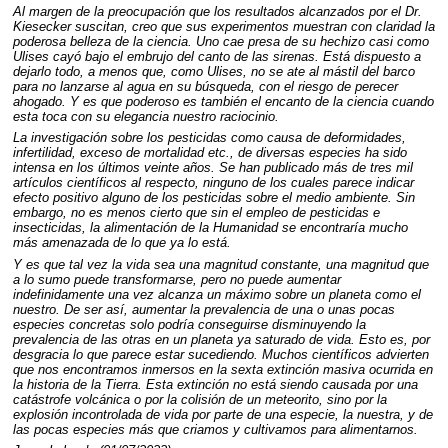
Al margen de la preocupación que los resultados alcanzados por el Dr.
Kiesecker suscitan, creo que sus experimentos muestran con claridad la
poderosa belleza de la ciencia. Uno cae presa de su hechizo casi como
Ulises cayó bajo el embrujo del canto de las sirenas. Está dispuesto a
dejarlo todo, a menos que, como Ulises, no se ate al mástil del barco
para no lanzarse al agua en su búsqueda, con el riesgo de perecer
ahogado. Y es que poderoso es también el encanto de la ciencia cuando
esta toca con su elegancia nuestro raciocinio.
La investigación sobre los pesticidas como causa de deformidades,
infertilidad, exceso de mortalidad etc., de diversas especies ha sido
intensa en los últimos veinte años. Se han publicado más de tres mil
artículos científicos al respecto, ninguno de los cuales parece indicar
efecto positivo alguno de los pesticidas sobre el medio ambiente. Sin
embargo, no es menos cierto que sin el empleo de pesticidas e
insecticidas, la alimentación de la Humanidad se encontraría mucho
más amenazada de lo que ya lo está.
Y es que tal vez la vida sea una magnitud constante, una magnitud que
a lo sumo puede transformarse, pero no puede aumentar
indefinidamente una vez alcanza un máximo sobre un planeta como el
nuestro. De ser así, aumentar la prevalencia de una o unas pocas
especies concretas solo podría conseguirse disminuyendo la
prevalencia de las otras en un planeta ya saturado de vida. Esto es, por
desgracia lo que parece estar sucediendo. Muchos científicos advierten
que nos encontramos inmersos en la sexta extinción masiva ocurrida en
la historia de la Tierra. Esta extinción no está siendo causada por una
catástrofe volcánica o por la colisión de un meteorito, sino por la
explosión incontrolada de vida por parte de una especie, la nuestra, y de
las pocas especies más que criamos y cultivamos para alimentarnos.