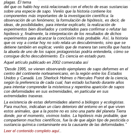
plagas. El tema
del que os hablo hoy está relacionado con el efecto de esas sustancias
sobre una especie de sapo. Veréis que la historia contiene los
componentes más importantes de la investigación científica: la
observación de un fenómeno; la formulación de hipótesis, es decir, de
ideas, de posibilidades, para intentar explicarlo; la realización de
experimentos bien diseñados y controlados para confirmar o refutar las
hipótesis y, finalmente, la interpretación de los resultados de dichos
experimentos para alcanzar la conclusión más probable. Así, la historia
que os voy a contar hoy no solo relata un descubrimiento, sino que se
detiene también en explicar, veréis que de manera tan sencilla que hasta
la abuela de uno de los sapos protagonistas podría entenderla, cómo se
consigue dicho descubrimiento. Es ciencia en estado puro.
Aquel artículo publicado en 2002 comenzaba así
“Desde 1995, se vienen observando ejemplares de sapo deformes en el
centro del continente norteamericano, en la región entre los Estados
Unidos y Canadá. Los Sherlock Holmes o Hercules Poirot de la ciencia,
según la preferencia de cada cual, han estado luchando durante años
para intentar comprender la misteriosa y repentina aparición de sapos
con deformidades en sus extremidades, en particular en sus
extremidades traseras.
La existencia de estas deformidades alarmó a biólogos y ecologistas.
Para muchos, indicaban un claro deterioro del entorno en el que viven
estos animales, que a la postre no es sino una parte del planeta Tierra
donde, por el momento, vivimos todos. La hipótesis más probable, que
compartieron muchos científicos, fue la de que algún tipo de pesticida o
sustancia química contaminante era la causante de las deformidades.”
Leer el contenido completo aquí
..