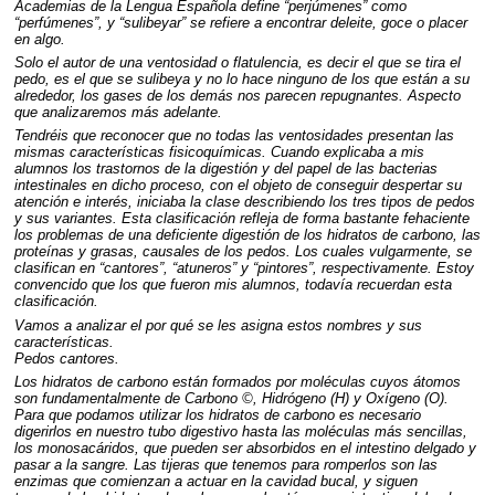
Academias de la Lengua Española define “perjúmenes” como
“perfúmenes”, y “sulibeyar” se refiere a encontrar deleite, goce o placer
en algo.
Solo el autor de una ventosidad o flatulencia, es decir el que se tira el
pedo, es el que se sulibeya y no lo hace ninguno de los que están a su
alrededor, los gases de los demás nos parecen repugnantes. Aspecto
que analizaremos más adelante.
Tendréis que reconocer que no todas las ventosidades presentan las
mismas características fisicoquímicas. Cuando explicaba a mis
alumnos los trastornos de la digestión y del papel de las bacterias
intestinales en dicho proceso, con el objeto de conseguir despertar su
atención e interés, iniciaba la clase describiendo los tres tipos de pedos
y sus variantes. Esta clasificación refleja de forma bastante fehaciente
los problemas de una deficiente digestión de los hidratos de carbono, las
proteínas y grasas, causales de los pedos. Los cuales vulgarmente, se
clasifican en “cantores”, “atuneros” y “pintores”, respectivamente. Estoy
convencido que los que fueron mis alumnos, todavía recuerdan esta
clasificación.
Vamos a analizar el por qué se les asigna estos nombres y sus
características.
Pedos cantores.
Los hidratos de carbono están formados por moléculas cuyos átomos
son fundamentalmente de Carbono ©, Hidrógeno (H) y Oxígeno (O).
Para que podamos utilizar los hidratos de carbono es necesario
digerirlos en nuestro tubo digestivo hasta las moléculas más sencillas,
los monosacáridos, que pueden ser absorbidos en el intestino delgado y
pasar a la sangre. Las tijeras que tenemos para romperlos son las
enzimas que comienzan a actuar en la cavidad bucal, y siguen