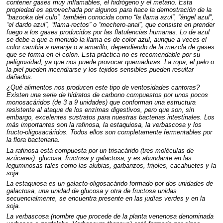
contener gases muy inflamables, el hidrógeno y el metano. Esta
propiedad es aprovechada por algunos para hace la demostración de la
“bazooka del culo”, también conocida como “la llama azul”, “ángel azul”,
“el dardo azul”, “flama-rectos” o “mechero-anal”, que consiste en prender
fuego a los gases producidos por las flatulencias humanas. Lo de azul
se debe a que a menudo la llama es de color azul, aunque a veces el
color cambia a naranja o a amarillo, dependiendo de la mezcla de gases
que se forma en el colon. Esta práctica no es recomendable por su
peligrosidad, ya que nos puede provocar quemaduras. La ropa, el pelo o
la piel pueden incendiarse y los tejidos sensibles pueden resultar
dañados.
¿Qué alimentos nos producen este tipo de ventosidades cantoras?
Existen una serie de hidratos de carbono compuestos por unos pocos
monosacáridos (de 3 a 9 unidades) que conforman una estructura
resistente al ataque de los enzimas digestivos, pero que son, sin
embargo, excelentes sustratos para nuestras bacterias intestinales. Los
más importantes son la rafinosa, la estaquiosa, la verbascosa y los
fructo-oligosacáridos. Todos ellos son completamente fermentables por
la flora bacteriana.
La rafinosa está compuesta por un trisacárido (tres moléculas de
azúcares): glucosa, fructosa y galactosa, y es abundante en las
leguminosas tales como las alubias, garbanzos, frijoles, cacahuetes y la
soja.
La estaquiosa es un galacto-oligosacárido formado por dos unidades de
galactosa, una unidad de glucosa y otra de fructosa unidas
secuencialmente, se encuentra presente en las judías verdes y en la
soja.
La verbascosa (nombre que procede de la planta venenosa denominada