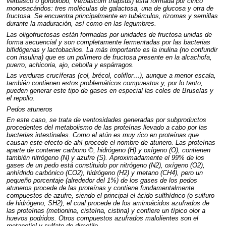
verbasco o gordolobo, Verbascum thapsus) está formada por cinco
monosacáridos: tres moléculas de galactosa, una de glucosa y otra de
fructosa. Se encuentra principalmente en tubérculos, rizomas y semillas
durante la maduración, así como en las legumbres.
Las oligofructosas están formadas por unidades de fructosa unidas de
forma secuencial y son completamente fermentadas por las bacterias
bifidógenas y lactobacilos. La más importante es la inulina (no confundir
con insulina) que es un polímero de fructosa presente en la alcachofa,
puerro, achicoria, ajo, cebolla y espárragos.
Las verduras crucíferas (col, brécol, coliflor…), aunque a menor escala,
también contienen estos problemáticos compuestos y, por lo tanto,
pueden generar este tipo de gases en especial las coles de Bruselas y
el repollo.
Pedos atuneros
En este caso, se trata de ventosidades generadas por subproductos
procedentes del metabolismo de las proteínas llevado a cabo por las
bacterias intestinales. Como el atún es muy rico en proteínas que
causan este efecto de ahí procede el nombre de atunero. Las proteínas
aparte de contener carbono ©, hidrógeno (H) y oxígeno (O), contienen
también nitrógeno (N) y azufre (S). Aproximadamente el 99% de los
gases de un pedo está constituido por nitrógeno (N2), oxígeno (O2),
anhídrido carbónico (CO2), hidrógeno (H2) y metano (CH4), pero un
pequeño porcentaje (alrededor del 1%) de los gases de los pedos
atuneros procede de las proteínas y contiene fundamentalmente
compuestos de azufre, siendo el principal el ácido sulfhídrico (o sulfuro
de hidrógeno, SH2), el cual procede de los aminoácidos azufrados de
las proteínas (metionina, cisteína, cistina) y confiere un típico olor a
huevos podridos. Otros compuestos azufrados malolientes son el
metanotiol y sulfato de dimetilo.