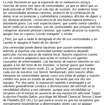
Lo más frecuente es que la expresión de un meteorismo incluya
mezclas de estos tres tipos de ventosidades, ya que es difícil que un
pedo proceda al 100% de un solo tipo de sustrato. Así podemos tener
las ventosidades atuneras-cantoras, producto de la combinación de
dietas ricas en proteínas y carbohidratos complejos difíciles de digerir, o
las atuneras-pintoras, consecuencia de una buena ingesta proteica y
abundante grasa. Los más espectaculares, que suelen sentar cátedra y
hacen mella en el vecindario, son las ventosidades que incluyen las tres
categorías atuneras-pintoras-cantoras, que suelen alcanzar su máximo
apogeo tras un copioso “cocido maragato” o similar.
¿Pero, por qué a nadie le desagrada el olor de sus ventosidades y en
cambio le repugna el hedor de los demás?
Una ventosidad puede liberar bacterias que causen enfermedades,
además al expulsar una ventosidad también podemos despedir
partículas microscópicas de materia fecal. Nuestro organismo cuenta
con un sistema adaptativo para evitar el contacto con agentes
causantes de enfermedades. Las bacterias de nuestro intestino no son
iguales a las del resto de los mortales, ni forman gases que huelen
exactamente del mismo modo. Es un “perfume” personal con el que
cada uno de nosotros nos hemos familiarizado, pero nuestro olfato
interpreta las ventosidades ajenas como una señal de peligro y nuestro
cerebro nos pone en estado de alerta, haciendo que ese olor nos
repugne. Por otra parte, la exposición repetida o prolongada a un
odorante generalmente conduce a disminuciones del estímulo en la
sensibilidad olfativa a ese odorante, aunque esta sensibilidad se
recupera con el tiempo en ausencia de una exposición adicional. Según
la doctora Pamela Dalton, psicóloga del Monell Chemical Senses Center
de Filadelfia (EE.UU.) “Lo que parece ocurrir es que los receptores que
normalmente responderían a determinados olores casi se apagan