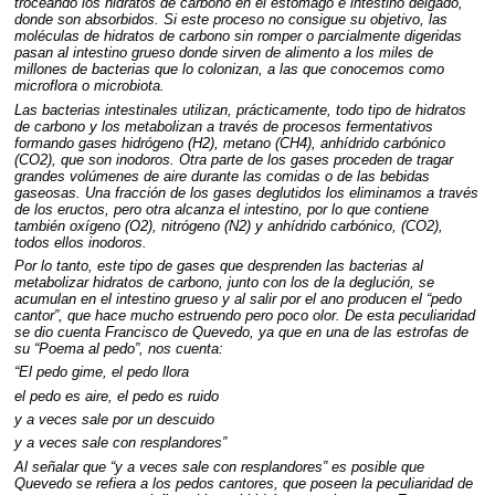
troceando los hidratos de carbono en el estómago e intestino delgado,
donde son absorbidos. Si este proceso no consigue su objetivo, las
moléculas de hidratos de carbono sin romper o parcialmente digeridas
pasan al intestino grueso donde sirven de alimento a los miles de
millones de bacterias que lo colonizan, a las que conocemos como
microflora o microbiota.
Las bacterias intestinales utilizan, prácticamente, todo tipo de hidratos
de carbono y los metabolizan a través de procesos fermentativos
formando gases hidrógeno (H2), metano (CH4), anhídrido carbónico
(CO2), que son inodoros. Otra parte de los gases proceden de tragar
grandes volúmenes de aire durante las comidas o de las bebidas
gaseosas. Una fracción de los gases deglutidos los eliminamos a través
de los eructos, pero otra alcanza el intestino, por lo que contiene
también oxígeno (O2), nitrógeno (N2) y anhídrido carbónico, (CO2),
todos ellos inodoros.
Por lo tanto, este tipo de gases que desprenden las bacterias al
metabolizar hidratos de carbono, junto con los de la deglución, se
acumulan en el intestino grueso y al salir por el ano producen el “pedo
cantor”, que hace mucho estruendo pero poco olor. De esta peculiaridad
se dio cuenta Francisco de Quevedo, ya que en una de las estrofas de
su “Poema al pedo”, nos cuenta:
“El pedo gime, el pedo llora
el pedo es aire, el pedo es ruido
y a veces sale por un descuido
y a veces sale con resplandores”
Al señalar que “y a veces sale con resplandores” es posible que
Quevedo se refiera a los pedos cantores, que poseen la peculiaridad de