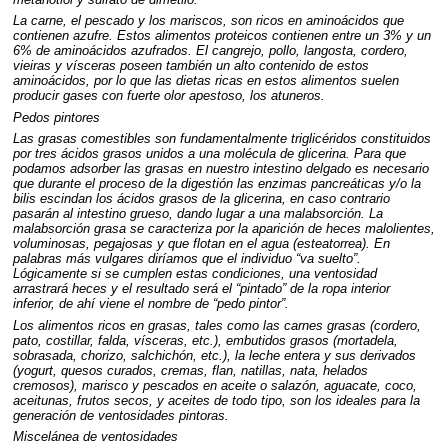
La carne, el pescado y los mariscos, son ricos en aminoácidos que
contienen azufre. Estos alimentos proteicos contienen entre un 3% y un
6% de aminoácidos azufrados. El cangrejo, pollo, langosta, cordero,
vieiras y vísceras poseen también un alto contenido de estos
aminoácidos, por lo que las dietas ricas en estos alimentos suelen
producir gases con fuerte olor apestoso, los atuneros.
Pedos pintores
Las grasas comestibles son fundamentalmente triglicéridos constituidos
por tres ácidos grasos unidos a una molécula de glicerina. Para que
podamos adsorber las grasas en nuestro intestino delgado es necesario
que durante el proceso de la digestión las enzimas pancreáticas y/o la
bilis escindan los ácidos grasos de la glicerina, en caso contrario
pasarán al intestino grueso, dando lugar a una malabsorción. La
malabsorción grasa se caracteriza por la aparición de heces malolientes,
voluminosas, pegajosas y que flotan en el agua (esteatorrea). En
palabras más vulgares diríamos que el individuo “va suelto”.
Lógicamente si se cumplen estas condiciones, una ventosidad
arrastrará heces y el resultado será el “pintado” de la ropa interior
inferior, de ahí viene el nombre de “pedo pintor”.
Los alimentos ricos en grasas, tales como las carnes grasas (cordero,
pato, costillar, falda, vísceras, etc.), embutidos grasos (mortadela,
sobrasada, chorizo, salchichón, etc.), la leche entera y sus derivados
(yogurt, quesos curados, cremas, flan, natillas, nata, helados
cremosos), marisco y pescados en aceite o salazón, aguacate, coco,
aceitunas, frutos secos, y aceites de todo tipo, son los ideales para la
generación de ventosidades pintoras.
Miscelánea de ventosidades