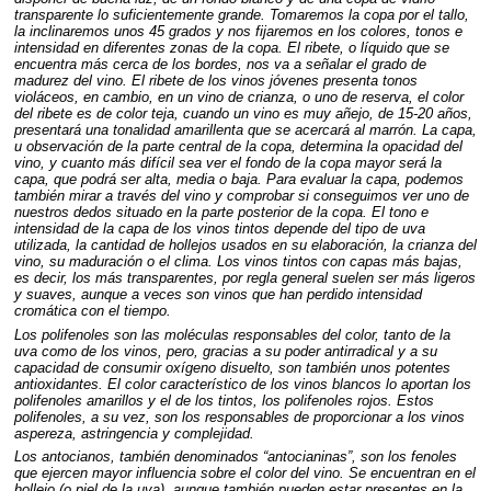
transparente lo suficientemente grande. Tomaremos la copa por el tallo,
la inclinaremos unos 45 grados y nos fijaremos en los colores, tonos e
intensidad en diferentes zonas de la copa. El ribete, o líquido que se
encuentra más cerca de los bordes, nos va a señalar el grado de
madurez del vino. El ribete de los vinos jóvenes presenta tonos
violáceos, en cambio, en un vino de crianza, o uno de reserva, el color
del ribete es de color teja, cuando un vino es muy añejo, de 15-20 años,
presentará una tonalidad amarillenta que se acercará al marrón. La capa,
u observación de la parte central de la copa, determina la opacidad del
vino, y cuanto más difícil sea ver el fondo de la copa mayor será la
capa, que podrá ser alta, media o baja. Para evaluar la capa, podemos
también mirar a través del vino y comprobar si conseguimos ver uno de
nuestros dedos situado en la parte posterior de la copa. El tono e
intensidad de la capa de los vinos tintos depende del tipo de uva
utilizada, la cantidad de hollejos usados en su elaboración, la crianza del
vino, su maduración o el clima. Los vinos tintos con capas más bajas,
es decir, los más transparentes, por regla general suelen ser más ligeros
y suaves, aunque a veces son vinos que han perdido intensidad
cromática con el tiempo.
Los polifenoles son las moléculas responsables del color, tanto de la
uva como de los vinos, pero, gracias a su poder antirradical y a su
capacidad de consumir oxígeno disuelto, son también unos potentes
antioxidantes. El color característico de los vinos blancos lo aportan los
polifenoles amarillos y el de los tintos, los polifenoles rojos. Estos
polifenoles, a su vez, son los responsables de proporcionar a los vinos
aspereza, astringencia y complejidad.
Los antocianos, también denominados “antocianinas”, son los fenoles
que ejercen mayor influencia sobre el color del vino. Se encuentran en el
hollejo (o piel de la uva), aunque también pueden estar presentes en la