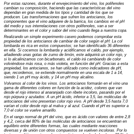
Por estas razones, durante el envejecimiento del vino, los polifenoles
cambian su composición, haciendo que las características del vino
dependan en gran medida de los tipos y cantidad de los que se
producen. Las transformaciones que sufren los antocianos, los
componentes que el vino adquiere de la barrica, los cambios en el pH
del medio y sus interrelaciones con otros polifenoles, van a ser
determinantes en el color y sabor del vino cuando llega a nuestra copa.
Realizando un simple experimento casero podemos comprobar esta
propiedad de los antocianos de cambiar de color según el pH: La col
lombarda es rica en estos compuestos; se han identificado 36 diferentes
en ella. Si cocemos la lombarda y acidificamos el caldo, por ejemplo,
añadiendo unas gotas de zumo de limón, este adquirirá un color rojo, y
si lo alcalinizamos con bicarbonato, el caldo irá cambiando de color
volviéndose más rosa, o más violeta, en función del pH. Gracias a esta
propiedad, los antocianos, se han utilizado como indicadores de pH,
que, recordemos, se extiende normalmente en una escala de 1 a 14,
siendo 1 un pH muy ácido, y 14 un pH muy alcalino.
Volvamos al color de los vinos. Los antocianos formarán en el vino una
gama de diferentes colores en función de la acidez, colores que van
desde el rojo intenso al anaranjado con ribete incoloro, pasando por el
rojo púrpura y azulados: A un pH ácido, inferior a 3,5, las moléculas de
antocianos del vino presentan color rojo vivo. A pH desde 3,5 hasta 7,0
varían el color desde rojo al malva y al azul. Cuando el pH es superior a
7,0 el color se vuelve amarillo.
En el rango normal de pH del vino, que es ácido con valores de entre 2,8
y 4,2, cerca del 80% de las moléculas de antocianos se encuentran en
equilibrio entre diferentes formas, las cuales mediante reacciones
diversas y de unión con otros compuestos se vuelven incoloras. Por lo