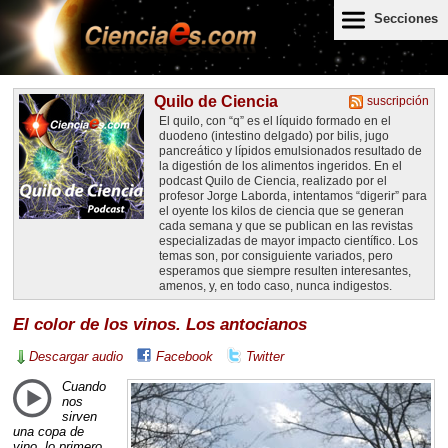
Secciones
Quilo de Ciencia
suscripción
El quilo, con “q” es el líquido formado en el
duodeno (intestino delgado) por bilis, jugo
pancreático y lípidos emulsionados resultado de
la digestión de los alimentos ingeridos. En el
podcast Quilo de Ciencia, realizado por el
profesor Jorge Laborda, intentamos “digerir” para
el oyente los kilos de ciencia que se generan
cada semana y que se publican en las revistas
especializadas de mayor impacto científico. Los
temas son, por consiguiente variados, pero
esperamos que siempre resulten interesantes,
amenos, y, en todo caso, nunca indigestos.
El color de los vinos. Los antocianos
Descargar audio
Facebook
Twitter
Cuando
nos
sirven
una copa de
vino, lo primero