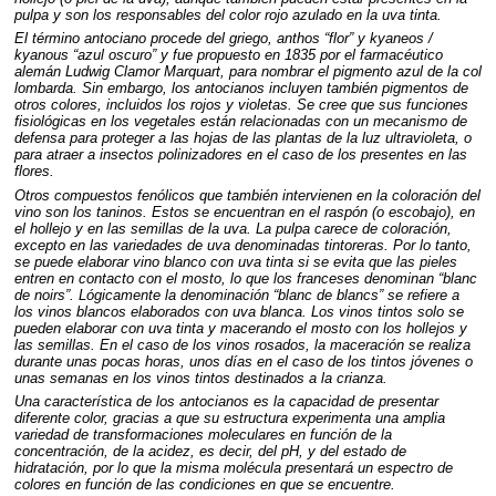
pulpa y son los responsables del color rojo azulado en la uva tinta.
El término antociano procede del griego, anthos “flor” y kyaneos /
kyanous “azul oscuro” y fue propuesto en 1835 por el farmacéutico
alemán Ludwig Clamor Marquart, para nombrar el pigmento azul de la col
lombarda. Sin embargo, los antocianos incluyen también pigmentos de
otros colores, incluidos los rojos y violetas. Se cree que sus funciones
fisiológicas en los vegetales están relacionadas con un mecanismo de
defensa para proteger a las hojas de las plantas de la luz ultravioleta, o
para atraer a insectos polinizadores en el caso de los presentes en las
flores.
Otros compuestos fenólicos que también intervienen en la coloración del
vino son los taninos. Estos se encuentran en el raspón (o escobajo), en
el hollejo y en las semillas de la uva. La pulpa carece de coloración,
excepto en las variedades de uva denominadas tintoreras. Por lo tanto,
se puede elaborar vino blanco con uva tinta si se evita que las pieles
entren en contacto con el mosto, lo que los franceses denominan “blanc
de noirs”. Lógicamente la denominación “blanc de blancs” se refiere a
los vinos blancos elaborados con uva blanca. Los vinos tintos solo se
pueden elaborar con uva tinta y macerando el mosto con los hollejos y
las semillas. En el caso de los vinos rosados, la maceración se realiza
durante unas pocas horas, unos días en el caso de los tintos jóvenes o
unas semanas en los vinos tintos destinados a la crianza.
Una característica de los antocianos es la capacidad de presentar
diferente color, gracias a que su estructura experimenta una amplia
variedad de transformaciones moleculares en función de la
concentración, de la acidez, es decir, del pH, y del estado de
hidratación, por lo que la misma molécula presentará un espectro de
colores en función de las condiciones en que se encuentre.