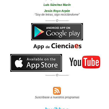
Luis Sánchez Marín
Jesús Royo Arpón
“Soy de letras, sigo reciclándome”
———- O ———-
———- O ———-
Suscribase a nuestros programas