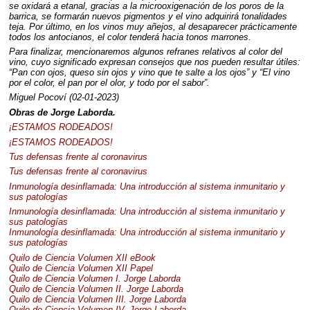
se oxidará a etanal, gracias a la microoxigenación de los poros de la
barrica, se formarán nuevos pigmentos y el vino adquirirá tonalidades
teja. Por último, en los vinos muy añejos, al desaparecer prácticamente
todos los antocianos, el color tenderá hacia tonos marrones.
Para finalizar, mencionaremos algunos refranes relativos al color del
vino, cuyo significado expresan consejos que nos pueden resultar útiles:
“Pan con ojos, queso sin ojos y vino que te salte a los ojos” y “El vino
por el color, el pan por el olor, y todo por el sabor”.
Miguel Pocoví (02-01-2023)
Obras de Jorge Laborda.
¡ESTAMOS
RODEADOS
!
¡ESTAMOS
RODEADOS
!
Tus defensas frente al coronavirus
Tus defensas frente al coronavirus
Inmunología desinflamada: Una introducción al sistema inmunitario y
sus patologías
Inmunología desinflamada: Una introducción al sistema inmunitario y
sus patologías
Inmunología desinflamada: Una introducción al sistema inmunitario y
sus patologías
Quilo de Ciencia Volumen
XII
eBook
Quilo de Ciencia Volumen
XII
Papel
Quilo de Ciencia Volumen I. Jorge Laborda
Quilo de Ciencia Volumen II. Jorge Laborda
Quilo de Ciencia Volumen
III
. Jorge Laborda
Quilo de Ciencia Volumen IV. Jorge Laborda