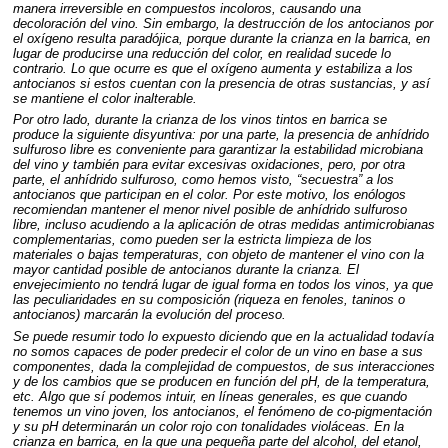
manera irreversible en compuestos incoloros, causando una
decoloración del vino. Sin embargo, la destrucción de los antocianos por
el oxígeno resulta paradójica, porque durante la crianza en la barrica, en
lugar de producirse una reducción del color, en realidad sucede lo
contrario. Lo que ocurre es que el oxígeno aumenta y estabiliza a los
antocianos si estos cuentan con la presencia de otras sustancias, y así
se mantiene el color inalterable.
Por otro lado, durante la crianza de los vinos tintos en barrica se
produce la siguiente disyuntiva: por una parte, la presencia de anhídrido
sulfuroso libre es conveniente para garantizar la estabilidad microbiana
del vino y también para evitar excesivas oxidaciones, pero, por otra
parte, el anhídrido sulfuroso, como hemos visto, “secuestra” a los
antocianos que participan en el color. Por este motivo, los enólogos
recomiendan mantener el menor nivel posible de anhídrido sulfuroso
libre, incluso acudiendo a la aplicación de otras medidas antimicrobianas
complementarias, como pueden ser la estricta limpieza de los
materiales o bajas temperaturas, con objeto de mantener el vino con la
mayor cantidad posible de antocianos durante la crianza. El
envejecimiento no tendrá lugar de igual forma en todos los vinos, ya que
las peculiaridades en su composición (riqueza en fenoles, taninos o
antocianos) marcarán la evolución del proceso.
Se puede resumir todo lo expuesto diciendo que en la actualidad todavía
no somos capaces de poder predecir el color de un vino en base a sus
componentes, dada la complejidad de compuestos, de sus interacciones
y de los cambios que se producen en función del pH, de la temperatura,
etc. Algo que sí podemos intuir, en líneas generales, es que cuando
tenemos un vino joven, los antocianos, el fenómeno de co-pigmentación
y su pH determinarán un color rojo con tonalidades violáceas. En la
crianza en barrica, en la que una pequeña parte del alcohol, del etanol,