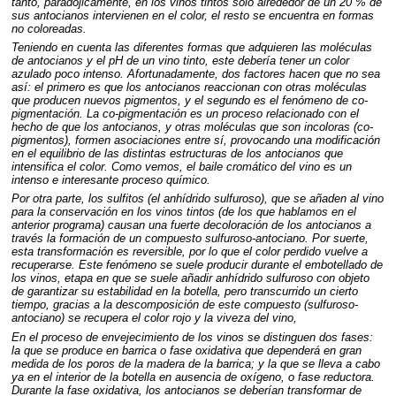
tanto, paradójicamente, en los vinos tintos solo alrededor de un 20 % de
sus antocianos intervienen en el color, el resto se encuentra en formas
no coloreadas.
Teniendo en cuenta las diferentes formas que adquieren las moléculas
de antocianos y el pH de un vino tinto, este debería tener un color
azulado poco intenso. Afortunadamente, dos factores hacen que no sea
así: el primero es que los antocianos reaccionan con otras moléculas
que producen nuevos pigmentos, y el segundo es el fenómeno de co-
pigmentación. La co-pigmentación es un proceso relacionado con el
hecho de que los antocianos, y otras moléculas que son incoloras (co-
pigmentos), formen asociaciones entre sí, provocando una modificación
en el equilibrio de las distintas estructuras de los antocianos que
intensifica el color. Como vemos, el baile cromático del vino es un
intenso e interesante proceso químico.
Por otra parte, los sulfitos (el anhídrido sulfuroso), que se añaden al vino
para la conservación en los vinos tintos (de los que hablamos en el
anterior programa) causan una fuerte decoloración de los antocianos a
través la formación de un compuesto sulfuroso-antociano. Por suerte,
esta transformación es reversible, por lo que el color perdido vuelve a
recuperarse. Este fenómeno se suele producir durante el embotellado de
los vinos, etapa en que se suele añadir anhídrido sulfuroso con objeto
de garantizar su estabilidad en la botella, pero transcurrido un cierto
tiempo, gracias a la descomposición de este compuesto (sulfuroso-
antociano) se recupera el color rojo y la viveza del vino,
En el proceso de envejecimiento de los vinos se distinguen dos fases:
la que se produce en barrica o fase oxidativa que dependerá en gran
medida de los poros de la madera de la barrica; y la que se lleva a cabo
ya en el interior de la botella en ausencia de oxígeno, o fase reductora.
Durante la fase oxidativa, los antocianos se deberían transformar de