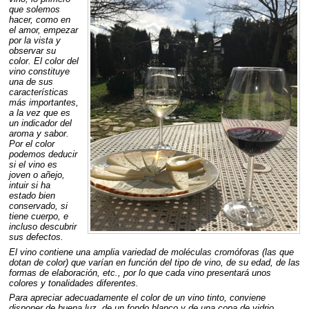
que solemos
hacer, como en
el amor, empezar
por la vista y
observar su
color. El color del
vino constituye
una de sus
características
más importantes,
a la vez que es
un indicador del
aroma y sabor.
Por el color
podemos deducir
si el vino es
joven o añejo,
intuir si ha
estado bien
conservado, si
tiene cuerpo, e
incluso descubrir
sus defectos.
El vino contiene una amplia variedad de moléculas cromóforas (las que
dotan de color) que varían en función del tipo de vino, de su edad, de las
formas de elaboración, etc., por lo que cada vino presentará unos
colores y tonalidades diferentes.
Para apreciar adecuadamente el color de un vino tinto, conviene
disponer de buena luz, de un fondo blanco y de una copa de vidrio