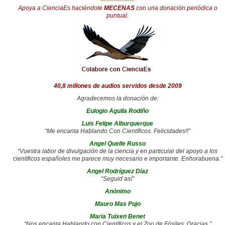
Apoya a CienciaEs haciéndote
MECENAS
con una donación periódica o
puntual.
40,8 millones de audios servidos desde 2009
Agradecemos la donación de:
Eulogio Agulla Rodiño
Luis Felipe Alburquerque
“Me encanta Hablando Con Científicos. Felicidades!!”
Angel Quelle Russo
“Vuestra labor de divulgación de la ciencia y en particular del apoyo a los
científicos españoles me parece muy necesario e importante. Enhorabuena.”
Angel Rodríguez Díaz
“Seguid así”
Anónimo
Mauro Mas Pujo
Maria Tuixen Benet
“Nos encanta Hablando con Científicos y el Zoo de Fósiles. Gracias.”