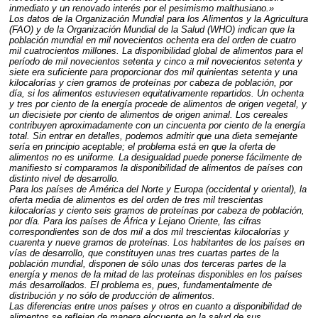
inmediato y un renovado interés por el pesimismo malthusiano.»
Los datos de la Organización Mundial para los Alimentos y la Agricultura
(
FAO
) y de la Organización Mundial de la Salud (
WHO
) indican que la
población mundial en mil novecientos ochenta era del orden de cuatro
mil cuatrocientos millones. La disponibilidad global de alimentos para el
período de mil novecientos setenta y cinco a mil novecientos setenta y
siete era suficiente para proporcionar dos mil quinientas setenta y una
kilocalorías y cien gramos de proteínas por cabeza de población, por
día, si los alimentos estuviesen equitativamente repartidos. Un ochenta
y tres por ciento de la energía procede de alimentos de origen vegetal, y
un diecisiete por ciento de alimentos de origen animal. Los cereales
contribuyen aproximadamente con un cincuenta por ciento de la energía
total. Sin entrar en detalles, podemos admitir que una dieta semejante
sería en principio aceptable; el problema está en que la oferta de
alimentos no es uniforme. La desigualdad puede ponerse fácilmente de
manifiesto si comparamos la disponibilidad de alimentos de países con
distinto nivel de desarrollo.
Para los países de América del Norte y Europa (occidental y oriental), la
oferta media de alimentos es del orden de tres mil trescientas
kilocalorías y ciento seis gramos de proteínas por cabeza de población,
por día. Para los países de África y Lejano Oriente, las cifras
correspondientes son de dos mil a dos mil trescientas kilocalorías y
cuarenta y nueve gramos de proteínas. Los habitantes de los países en
vías de desarrollo, que constituyen unas tres cuartas partes de la
población mundial, disponen de sólo unas dos terceras partes de la
energía y menos de la mitad de las proteínas disponibles en los países
más desarrollados. El problema es, pues, fundamentalmente de
distribución y no sólo de producción de alimentos.
Las diferencias entre unos países y otros en cuanto a disponibilidad de
alimentos se reflejan de manera elocuente en la salud de sus