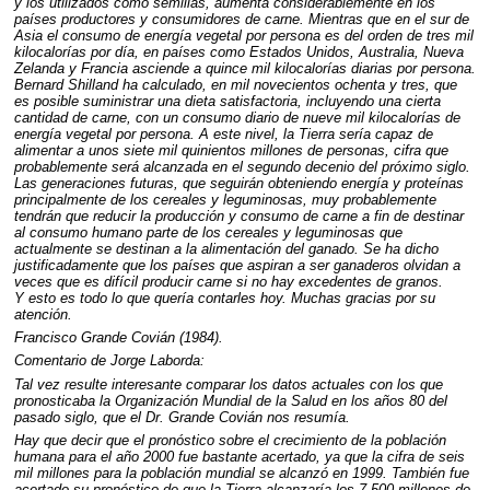
y los utilizados como semillas, aumenta considerablemente en los
países productores y consumidores de carne. Mientras que en el sur de
Asia el consumo de energía vegetal por persona es del orden de tres mil
kilocalorías por día, en países como Estados Unidos, Australia, Nueva
Zelanda y Francia asciende a quince mil kilocalorías diarias por persona.
Bernard Shilland ha calculado, en mil novecientos ochenta y tres, que
es posible suministrar una dieta satisfactoria, incluyendo una cierta
cantidad de carne, con un consumo diario de nueve mil kilocalorías de
energía vegetal por persona. A este nivel, la Tierra sería capaz de
alimentar a unos siete mil quinientos millones de personas, cifra que
probablemente será alcanzada en el segundo decenio del próximo siglo.
Las generaciones futuras, que seguirán obteniendo energía y proteínas
principalmente de los cereales y leguminosas, muy probablemente
tendrán que reducir la producción y consumo de carne a fin de destinar
al consumo humano parte de los cereales y leguminosas que
actualmente se destinan a la alimentación del ganado. Se ha dicho
justificadamente que los países que aspiran a ser ganaderos olvidan a
veces que es difícil producir carne si no hay excedentes de granos.
Y esto es todo lo que quería contarles hoy. Muchas gracias por su
atención.
Francisco Grande Covián (1984).
Comentario de Jorge Laborda:
Tal vez resulte interesante comparar los datos actuales con los que
pronosticaba la Organización Mundial de la Salud en los años 80 del
pasado siglo, que el Dr. Grande Covián nos resumía.
Hay que decir que el pronóstico sobre el crecimiento de la población
humana para el año 2000 fue bastante acertado, ya que la cifra de seis
mil millones para la población mundial se alcanzó en 1999. También fue
acertado su pronóstico de que la Tierra alcanzaría los 7.500 millones de