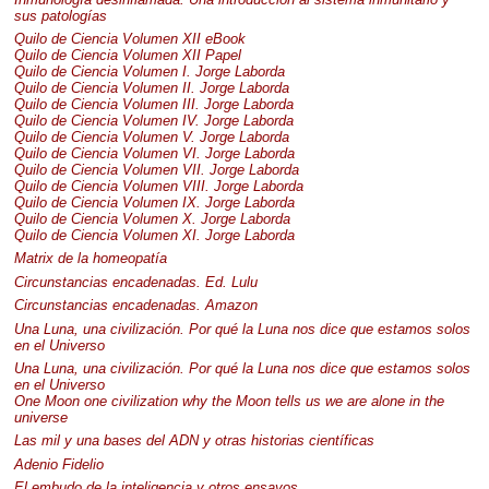
sus patologías
Quilo de Ciencia Volumen
XII
eBook
Quilo de Ciencia Volumen
XII
Papel
Quilo de Ciencia Volumen I. Jorge Laborda
Quilo de Ciencia Volumen II. Jorge Laborda
Quilo de Ciencia Volumen
III
. Jorge Laborda
Quilo de Ciencia Volumen IV. Jorge Laborda
Quilo de Ciencia Volumen V. Jorge Laborda
Quilo de Ciencia Volumen VI. Jorge Laborda
Quilo de Ciencia Volumen
VII
. Jorge Laborda
Quilo de Ciencia Volumen
VIII
. Jorge Laborda
Quilo de Ciencia Volumen IX. Jorge Laborda
Quilo de Ciencia Volumen X. Jorge Laborda
Quilo de Ciencia Volumen XI. Jorge Laborda
Matrix de la homeopatía
Circunstancias encadenadas. Ed. Lulu
Circunstancias encadenadas. Amazon
Una Luna, una civilización. Por qué la Luna nos dice que estamos solos
en el Universo
Una Luna, una civilización. Por qué la Luna nos dice que estamos solos
en el Universo
One Moon one civilization why the Moon tells us we are alone in the
universe
Las mil y una bases del
ADN
y otras historias científicas
Adenio Fidelio
El embudo de la inteligencia y otros ensayos