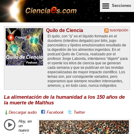
Secciones
Quilo de Ciencia
suscripción
El quilo, con “q” es el líquido formado en el
duodeno (intestino delgado) por bilis, jugo
pancreático y lípidos emulsionados resultado de
la digestión de los alimentos ingeridos. En el
podcast Quilo de Ciencia, realizado por el
profesor Jorge Laborda, intentamos “digerir” para
el oyente los kilos de ciencia que se generan
cada semana y que se publican en las revistas
especializadas de mayor impacto científico. Los
temas son, por consiguiente variados, pero
esperamos que siempre resulten interesantes,
amenos, y, en todo caso, nunca indigestos.
La alimentación de la humanidad a los 150 años de
la muerte de Malthus
Descargar audio
Facebook
Twitter
Hoy, en
un
nuevo