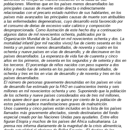
poblaciones. Mientras que en los países menos desarrollados las
principales causas de muerte están directa o indirectamente
relacionadas con el precario estado nutritivo de sus habitantes, en los
países más avanzados las principales causas de muerte son atribuibles
a las enfermedades degenerativas, cuyo desarrollo está favorecido por
el consumo de dietas de excesivo valor calórico y composición
desproporcionada. Como ilustración de este hecho doy a continuación
algunos datos de mil novecientos ochenta, publicados por la
Organización Mundial de la Salud en mil novecientos ochenta y dos. La
mortalidad infantil (por mil nacidos vivos) fue de ciento sesenta en los
treinta y un países menos desarrollados, de noventa y cuatro en los
ochenta y nueve países en vías de desarrollo, y de diecinueve en los
países desarrollados. La esperanza de vida fue de cuarenta y cinco
años en los primeros, de sesenta en los segundos y de setenta y dos en
los terceros. El porcentaje de niños nacidos con peso superior a dos
kilos y medio fue de setenta en los países menos desarrollados, de
ochenta y tres en los en vías de desarrollo y de noventa y tres en los
países desarrollados.
El número de personas gravemente desnutridas en los países en vías
de desarrollo fue estimado por la
FAO
en cuatrocientos treinta y seis
millones en mil novecientos ochenta y uno. Suponiendo que la población
de los ochenta y nueve países considerados era de tres mil millones,
esto quiere decir que cerca de un quince por ciento de la población de
estos países padece manifestaciones graves de malnutrición.
Unos cuarenta y cinco países están incluidos en la lista de los países
llamados más gravemente afectados, siendo destinatarios del fondo
especial creado por las Naciones Unidas para ayudarles. Entre ellos
figuran Etiopía y muchos de los países del África subsahariana. La
prensa nos informa diariamente de la magnitud de la crisis alimenticia,