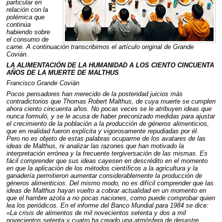
particular en
relación con la
polémica que
continúa
habiendo sobre
el consumo de
carne. A continuación transcribimos el artículo original de Grande
Covián.
LA
ALIMENTACIÓN
DE LA
HUMANIDAD
A
LOS
CIENTO
CINCUENTA
AÑOS
DE LA
MUERTE
DE
MALTHUS
Francisco Grande Covián
Pocos pensadores han merecido de la posteridad juicios más
contradictorios que Thomas Robert Malthus, de cuya muerte se cumplen
ahora ciento cincuenta años. No pocas veces se le atribuyen ideas que
nunca formuló, y se le acusa de haber preconizado medidas para ajustar
el crecimiento de la población a la producción de géneros alimenticios,
que en realidad fueron explícita y vigorosamente repudiadas por él.
Pero no es objeto de estas palabras ocuparme de los avatares de las
ideas de Malthus, ni analizar las razones que han motivado la
interpretación errónea y la frecuente tergiversación de las mismas. Es
fácil comprender que sus ideas cayesen en descrédito en el momento
en que la aplicación de los métodos científicos a la agricultura y la
ganadería permitieron aumentar considerablemente la producción de
géneros alimenticios. Del mismo modo, no es difícil comprender que las
ideas de Malthus hayan vuelto a cobrar actualidad en un momento en
que el hambre azota a no pocas naciones, como puede comprobar quien
lea los periódicos. En el informe del Banco Mundial para 1984 se dice:
«La crisis de alimentos de mil novecientos setenta y dos a mil
novecientos setenta y cuatro ha creado una atmósfera de desastre