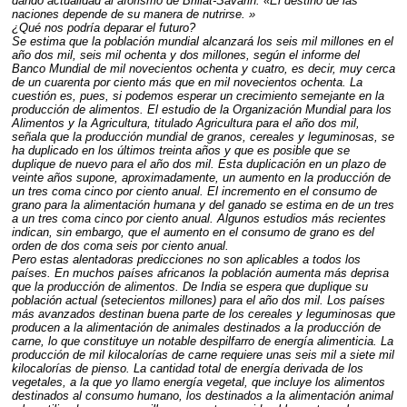
dando actualidad al aforismo de Brillat-Savarin: «El destino de las
naciones depende de su manera de nutrirse. »
¿Qué nos podría deparar el futuro?
Se estima que la población mundial alcanzará los seis mil millones en el
año dos mil, seis mil ochenta y dos millones, según el informe del
Banco Mundial de mil novecientos ochenta y cuatro, es decir, muy cerca
de un cuarenta por ciento más que en mil novecientos ochenta. La
cuestión es, pues, si podemos esperar un crecimiento semejante en la
producción de alimentos. El estudio de la Organización Mundial para los
Alimentos y la Agricultura, titulado Agricultura para el año dos mil,
señala que la producción mundial de granos, cereales y leguminosas, se
ha duplicado en los últimos treinta años y que es posible que se
duplique de nuevo para el año dos mil. Esta duplicación en un plazo de
veinte años supone, aproximadamente, un aumento en la producción de
un tres coma cinco por ciento anual. El incremento en el consumo de
grano para la alimentación humana y del ganado se estima en de un tres
a un tres coma cinco por ciento anual. Algunos estudios más recientes
indican, sin embargo, que el aumento en el consumo de grano es del
orden de dos coma seis por ciento anual.
Pero estas alentadoras predicciones no son aplicables a todos los
países. En muchos países africanos la población aumenta más deprisa
que la producción de alimentos. De India se espera que duplique su
población actual (setecientos millones) para el año dos mil. Los países
más avanzados destinan buena parte de los cereales y leguminosas que
producen a la alimentación de animales destinados a la producción de
carne, lo que constituye un notable despilfarro de energía alimenticia. La
producción de mil kilocalorías de carne requiere unas seis mil a siete mil
kilocalorías de pienso. La cantidad total de energía derivada de los
vegetales, a la que yo llamo energía vegetal, que incluye los alimentos
destinados al consumo humano, los destinados a la alimentación animal