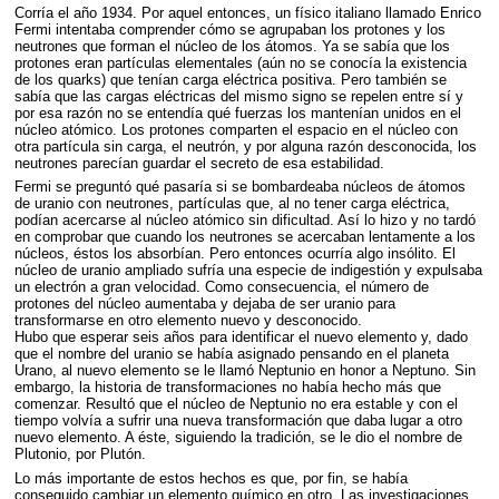
Corría el año 1934. Por aquel entonces, un físico italiano llamado Enrico
Fermi intentaba comprender cómo se agrupaban los protones y los
neutrones que forman el núcleo de los átomos. Ya se sabía que los
protones eran partículas elementales (aún no se conocía la existencia
de los quarks) que tenían carga eléctrica positiva. Pero también se
sabía que las cargas eléctricas del mismo signo se repelen entre sí y
por esa razón no se entendía qué fuerzas los mantenían unidos en el
núcleo atómico. Los protones comparten el espacio en el núcleo con
otra partícula sin carga, el neutrón, y por alguna razón desconocida, los
neutrones parecían guardar el secreto de esa estabilidad.
Fermi se preguntó qué pasaría si se bombardeaba núcleos de átomos
de uranio con neutrones, partículas que, al no tener carga eléctrica,
podían acercarse al núcleo atómico sin dificultad. Así lo hizo y no tardó
en comprobar que cuando los neutrones se acercaban lentamente a los
núcleos, éstos los absorbían. Pero entonces ocurría algo insólito. El
núcleo de uranio ampliado sufría una especie de indigestión y expulsaba
un electrón a gran velocidad. Como consecuencia, el número de
protones del núcleo aumentaba y dejaba de ser uranio para
transformarse en otro elemento nuevo y desconocido.
Hubo que esperar seis años para identificar el nuevo elemento y, dado
que el nombre del uranio se había asignado pensando en el planeta
Urano, al nuevo elemento se le llamó Neptunio en honor a Neptuno. Sin
embargo, la historia de transformaciones no había hecho más que
comenzar. Resultó que el núcleo de Neptunio no era estable y con el
tiempo volvía a sufrir una nueva transformación que daba lugar a otro
nuevo elemento. A éste, siguiendo la tradición, se le dio el nombre de
Plutonio, por Plutón.
Lo más importante de estos hechos es que, por fin, se había
conseguido cambiar un elemento químico en otro. Las investigaciones