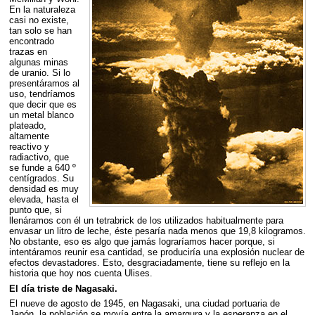
En la naturaleza
casi no existe,
tan solo se han
encontrado
trazas en
algunas minas
de uranio. Si lo
presentáramos al
uso, tendríamos
que decir que es
un metal blanco
plateado,
altamente
reactivo y
radiactivo, que
se funde a 640 º
centígrados. Su
densidad es muy
elevada, hasta el
punto que, si
llenáramos con él un tetrabrick de los utilizados habitualmente para
envasar un litro de leche, éste pesaría nada menos que 19,8 kilogramos.
No obstante, eso es algo que jamás lograríamos hacer porque, si
intentáramos reunir esa cantidad, se produciría una explosión nuclear de
efectos devastadores. Esto, desgraciadamente, tiene su reflejo en la
historia que hoy nos cuenta Ulises.
El día triste de Nagasaki.
El nueve de agosto de 1945, en Nagasaki, una ciudad portuaria de
Japón, la población se movía entre la amargura y la esperanza en el