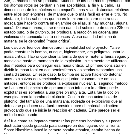
235, la reacción no se producía. Muchos de los neutrones generados por
los átomos rotos se perdían sin ser absorbidos, al fin y al cabo, las
dimensiones de los núcleos son pequeñísimas y las distancias relativas
entre ellos son enormes, de manera que lo más fácil es errar el tiro. No
obstante, todos sabemos que no es lo mismo disparar contra una
mosca que hacerlo contra un enjambre de ellas, si hay muchas, alguna
caerá. De esa manera, si se reunía cantidad suficiente de uranio-235 en
estado puro, o de plutonio, se producía la reacción en cadena una
violencia desconocida hasta entonces. A esa cantidad mínima de
material se le denominó “masa crítica”.
Los cálculos teóricos demostraron la viabilidad del proyecto. Ya se
podía construir la bomba, aunque, lógicamente, era peligroso juntar la
masa crítica. Habría que idear la forma de que el material fuera seguro y
manejable hasta el momento de la explosión. Inicialmente se utilizaron
dos métodos para conseguir esa masa crítica. El primero consistía en
dividir la masa total en dos semiesferas y colocarlas separadas una
cierta distancia. En este caso, la bomba se activa haciendo detonar
unos explosivos convencionales que juntan bruscamente ambas
mitades, entonces se produce la explosión nuclear. El segundo método
se basa en el principio de que una masa inferior a la crítica puede
explotar si es sometida a una presión muy alta. Esta fue la opción
escogida para la bomba de plutonio. Consta de una única bola de
plutonio, del tamaño de una manzana, rodeada de explosivos que al
detonarse producen una fuerte presión sobre el material radiactivo
provocando que se inicie la reacción en cadena. Este parece ser el
método más usado.
Así fue como se lograron construir las primeras bombas y su poder
destructor quedó grabado para siempre en dos lugares de la Tierra.
Sobre Hiroshima lanzó la primera bomba atómica, estaba hecha de