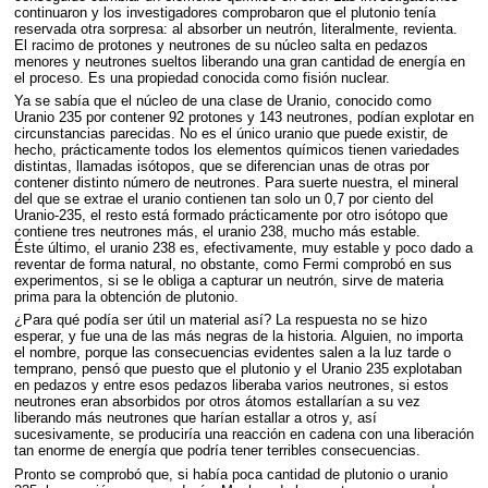
continuaron y los investigadores comprobaron que el plutonio tenía
reservada otra sorpresa: al absorber un neutrón, literalmente, revienta.
El racimo de protones y neutrones de su núcleo salta en pedazos
menores y neutrones sueltos liberando una gran cantidad de energía en
el proceso. Es una propiedad conocida como fisión nuclear.
Ya se sabía que el núcleo de una clase de Uranio, conocido como
Uranio 235 por contener 92 protones y 143 neutrones, podían explotar en
circunstancias parecidas. No es el único uranio que puede existir, de
hecho, prácticamente todos los elementos químicos tienen variedades
distintas, llamadas isótopos, que se diferencian unas de otras por
contener distinto número de neutrones. Para suerte nuestra, el mineral
del que se extrae el uranio contienen tan solo un 0,7 por ciento del
Uranio-235, el resto está formado prácticamente por otro isótopo que
contiene tres neutrones más, el uranio 238, mucho más estable.
Éste último, el uranio 238 es, efectivamente, muy estable y poco dado a
reventar de forma natural, no obstante, como Fermi comprobó en sus
experimentos, si se le obliga a capturar un neutrón, sirve de materia
prima para la obtención de plutonio.
¿Para qué podía ser útil un material así? La respuesta no se hizo
esperar, y fue una de las más negras de la historia. Alguien, no importa
el nombre, porque las consecuencias evidentes salen a la luz tarde o
temprano, pensó que puesto que el plutonio y el Uranio 235 explotaban
en pedazos y entre esos pedazos liberaba varios neutrones, si estos
neutrones eran absorbidos por otros átomos estallarían a su vez
liberando más neutrones que harían estallar a otros y, así
sucesivamente, se produciría una reacción en cadena con una liberación
tan enorme de energía que podría tener terribles consecuencias.
Pronto se comprobó que, si había poca cantidad de plutonio o uranio