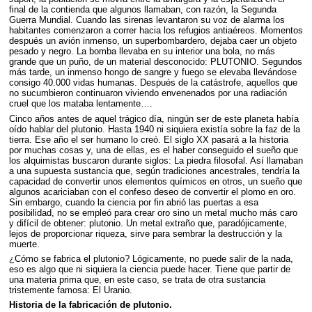
final de la contienda que algunos llamaban, con razón, la Segunda
Guerra Mundial. Cuando las sirenas levantaron su voz de alarma los
habitantes comenzaron a correr hacia los refugios antiaéreos. Momentos
después un avión inmenso, un superbombardero, dejaba caer un objeto
pesado y negro. La bomba llevaba en su interior una bola, no más
grande que un puño, de un material desconocido:
PLUTONIO
. Segundos
más tarde, un inmenso hongo de sangre y fuego se elevaba llevándose
consigo 40.000 vidas humanas. Después de la catástrofe, aquellos que
no sucumbieron continuaron viviendo envenenados por una radiación
cruel que los mataba lentamente….
Cinco años antes de aquel trágico día, ningún ser de este planeta había
oído hablar del plutonio. Hasta 1940 ni siquiera existía sobre la faz de la
tierra. Ese año el ser humano lo creó. El siglo XX pasará a la historia
por muchas cosas y, una de ellas, es el haber conseguido el sueño que
los alquimistas buscaron durante siglos: La piedra filosofal. Así llamaban
a una supuesta sustancia que, según tradiciones ancestrales, tendría la
capacidad de convertir unos elementos químicos en otros, un sueño que
algunos acariciaban con el confeso deseo de convertir el plomo en oro.
Sin embargo, cuando la ciencia por fin abrió las puertas a esa
posibilidad, no se empleó para crear oro sino un metal mucho más caro
y difícil de obtener: plutonio. Un metal extraño que, paradójicamente,
lejos de proporcionar riqueza, sirve para sembrar la destrucción y la
muerte.
¿Cómo se fabrica el plutonio? Lógicamente, no puede salir de la nada,
eso es algo que ni siquiera la ciencia puede hacer. Tiene que partir de
una materia prima que, en este caso, se trata de otra sustancia
tristemente famosa: El Uranio.
Historia de la fabricación de plutonio.