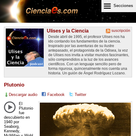
Secciones
Ulises y la Ciencia
suscripción
Desde abril de 1995, el profesor Ulises nos ha
ido contando los fundamentos de la ciencia.
Inspirado por las aventuras de su ilustre
antepasado, el protagonista de la Odisea, la voz
de Ulises nos invita a visitar mundos fascinantes,
sólo comprendidos a la luz de los avances
científicos. Con un lenguaje sencillo pero de
forma rigurosa, quincenalmente nos cuenta una
historia. Un guión de Ángel Rodríguez Lozano.
Plutonio
Descargar audio
Facebook
Twitter
El
Plutonio
fue
descubierto en
1940 por
Seaborg,
Kennedy,
McMillan y Wohl.