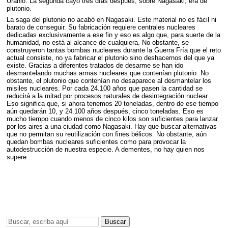
Uranio. La segunda cayó tres días después, sobre Nagasaki, era de
plutonio.
La saga del plutonio no acabó en Nagasaki. Este material no es fácil ni
barato de conseguir. Su fabricación requiere centrales nucleares
dedicadas exclusivamente a ese fin y eso es algo que, para suerte de la
humanidad, no está al alcance de cualquiera. No obstante, se
construyeron tantas bombas nucleares durante la Guerra Fría que el reto
actual consiste, no ya fabricar el plutonio sino deshacernos del que ya
existe. Gracias a diferentes tratados de desarme se han ido
desmantelando muchas armas nucleares que contenían plutonio. No
obstante, el plutonio que contenían no desaparece al desmantelar los
misiles nucleares. Por cada 24.100 años que pasen la cantidad se
reducirá a la mitad por procesos naturales de desintegración nuclear.
Eso significa que, si ahora tenemos 20 toneladas, dentro de ese tiempo
aún quedarán 10, y 24.100 años después, cinco toneladas. Eso es
mucho tiempo cuando menos de cinco kilos son suficientes para lanzar
por los aires a una ciudad como Nagasaki. Hay que buscar alternativas
que no permitan su reutilización con fines bélicos. No obstante, aún
quedan bombas nucleares suficientes como para provocar la
autodestrucción de nuestra especie. A dementes, no hay quien nos
supere.