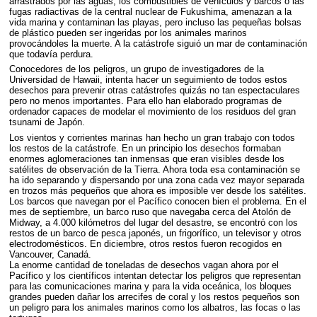
arrastrados por las aguas, los combustibles de vehículos y barcos o las
fugas radiactivas de la central nuclear de Fukushima, amenazan a la
vida marina y contaminan las playas, pero incluso las pequeñas bolsas
de plástico pueden ser ingeridas por los animales marinos
provocándoles la muerte. A la catástrofe siguió un mar de contaminación
que todavía perdura.
Conocedores de los peligros, un grupo de investigadores de la
Universidad de Hawaii, intenta hacer un seguimiento de todos estos
desechos para prevenir otras catástrofes quizás no tan espectaculares
pero no menos importantes. Para ello han elaborado programas de
ordenador capaces de modelar el movimiento de los residuos del gran
tsunami de Japón.
Los vientos y corrientes marinas han hecho un gran trabajo con todos
los restos de la catástrofe. En un principio los desechos formaban
enormes aglomeraciones tan inmensas que eran visibles desde los
satélites de observación de la Tierra. Ahora toda esa contaminación se
ha ido separando y dispersando por una zona cada vez mayor separada
en trozos más pequeños que ahora es imposible ver desde los satélites.
Los barcos que navegan por el Pacífico conocen bien el problema. En el
mes de septiembre, un barco ruso que navegaba cerca del Atolón de
Midway, a 4.000 kilómetros del lugar del desastre, se encontró con los
restos de un barco de pesca japonés, un frigorífico, un televisor y otros
electrodomésticos. En diciembre, otros restos fueron recogidos en
Vancouver, Canadá.
La enorme cantidad de toneladas de desechos vagan ahora por el
Pacífico y los científicos intentan detectar los peligros que representan
para las comunicaciones marina y para la vida oceánica, los bloques
grandes pueden dañar los arrecifes de coral y los restos pequeños son
un peligro para los animales marinos como los albatros, las focas o las