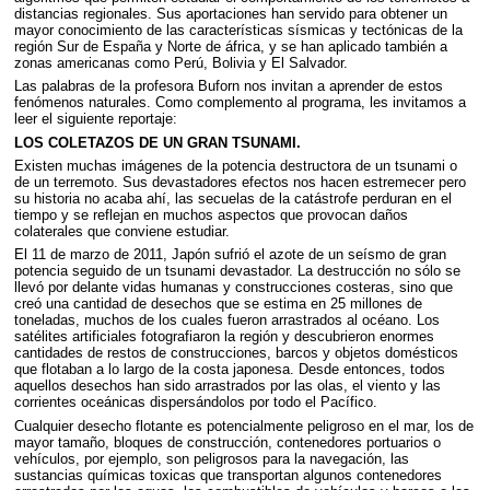
distancias regionales. Sus aportaciones han servido para obtener un
mayor conocimiento de las características sísmicas y tectónicas de la
región Sur de España y Norte de áfrica, y se han aplicado también a
zonas americanas como Perú, Bolivia y El Salvador.
Las palabras de la profesora Buforn nos invitan a aprender de estos
fenómenos naturales. Como complemento al programa, les invitamos a
leer el siguiente reportaje:
LOS
COLETAZOS
DE UN
GRAN
TSUNAMI
.
Existen muchas imágenes de la potencia destructora de un tsunami o
de un terremoto. Sus devastadores efectos nos hacen estremecer pero
su historia no acaba ahí, las secuelas de la catástrofe perduran en el
tiempo y se reflejan en muchos aspectos que provocan daños
colaterales que conviene estudiar.
El 11 de marzo de 2011, Japón sufrió el azote de un seísmo de gran
potencia seguido de un tsunami devastador. La destrucción no sólo se
llevó por delante vidas humanas y construcciones costeras, sino que
creó una cantidad de desechos que se estima en 25 millones de
toneladas, muchos de los cuales fueron arrastrados al océano. Los
satélites artificiales fotografiaron la región y descubrieron enormes
cantidades de restos de construcciones, barcos y objetos domésticos
que flotaban a lo largo de la costa japonesa. Desde entonces, todos
aquellos desechos han sido arrastrados por las olas, el viento y las
corrientes oceánicas dispersándolos por todo el Pacífico.
Cualquier desecho flotante es potencialmente peligroso en el mar, los de
mayor tamaño, bloques de construcción, contenedores portuarios o
vehículos, por ejemplo, son peligrosos para la navegación, las
sustancias químicas toxicas que transportan algunos contenedores