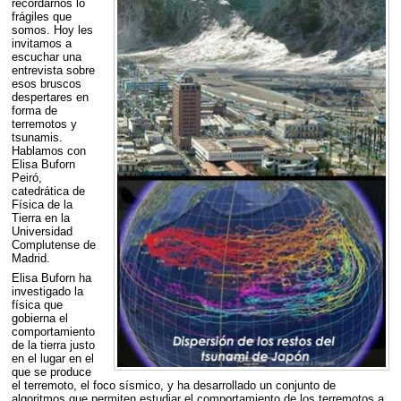
recordarnos lo
frágiles que
somos. Hoy les
invitamos a
escuchar una
entrevista sobre
esos bruscos
despertares en
forma de
terremotos y
tsunamis.
Hablamos con
Elisa Buforn
Peiró,
catedrática de
Física de la
Tierra en la
Universidad
Complutense de
Madrid.
Elisa Buforn ha
investigado la
física que
gobierna el
comportamiento
de la tierra justo
en el lugar en el
que se produce
el terremoto, el foco sísmico, y ha desarrollado un conjunto de
algoritmos que permiten estudiar el comportamiento de los terremotos a