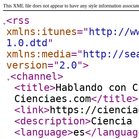
This XML file does not appear to have any style information associat
<rss
xmlns:itunes
="
http://w
1.0.dtd
"
xmlns:media
="
http://se
version
="
2.0
"
>
<channel
>
<title
>
Hablando con C
Cienciaes.com
</title
>
<link
>
https://ciencia
<description
>
Ciencia 
<language
>
es
</languag