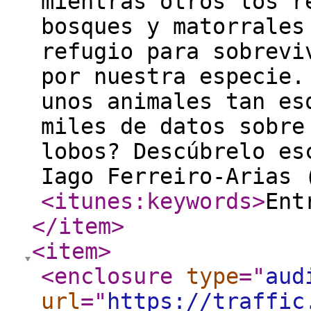
mientras otros los r
bosques y matorrales
refugio para sobrevi
por nuestra especie.
unos animales tan es
miles de datos sobre
lobos? Descúbrelo es
Iago Ferreiro-Arias 
<itunes:keywords
>
Ent
</item
>
<item
>
<enclosure
type
="
aud
url
="
https://traffic