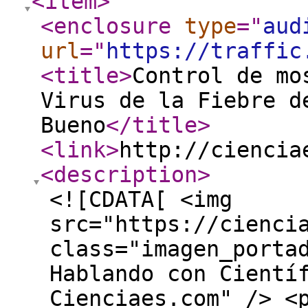
<item
>
<enclosure
type
="
aud
url
="
https://traffic
<title
>
Control de mo
Virus de la Fiebre d
Bueno
</title
>
<link
>
http://ciencia
<description
>
<![CDATA[ <img
src="https://cienci
class="imagen_porta
Hablando con Cientí
Cienciaes.com" /> <