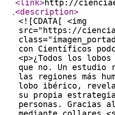
<link
>
http://ciencia
<description
>
<![CDATA[ <img
src="https://cienci
class="imagen_porta
con Científicos pod
<p>¿Todos los lobos
que no. Un estudio 
las regiones más hu
lobo ibérico, revel
su propia estrategi
personas. Gracias a
mediante collares <