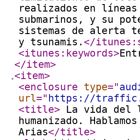
realizados en líneas
submarinos, y su pot
sistemas de alerta t
y tsunamis.
</itunes:
<itunes:keywords
>
Ent
</item
>
<item
>
<enclosure
type
="
aud
url
="
https://traffic
<title
>
La vida del l
humanizado. Hablamos
Arias
</title
>