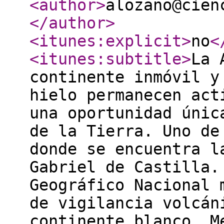
<author
>
alozano@cien
</author
>
<itunes:explicit
>
no
<
<itunes:subtitle
>
La 
continente inmóvil y
hielo permanecen act
una oportunidad únic
de la Tierra. Uno de
donde se encuentra l
Gabriel de Castilla.
Geográfico Nacional 
de vigilancia volcán
continente blanco. M