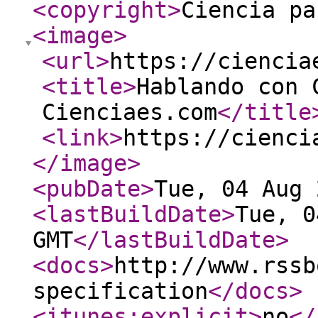
<copyright
>
Ciencia pa
<image
>
<url
>
https://ciencia
<title
>
Hablando con 
Cienciaes.com
</title
<link
>
https://cienci
</image
>
<pubDate
>
Tue, 04 Aug 
<lastBuildDate
>
Tue, 0
GMT
</lastBuildDate
>
<docs
>
http://www.rssb
specification
</docs
>
<itunes:explicit
>
no
</