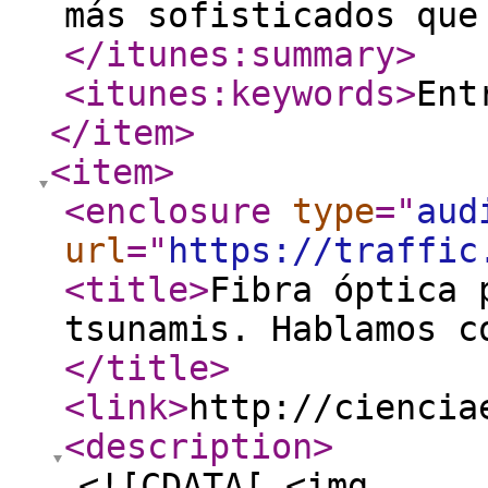
más sofisticados que
</itunes:summary
>
<itunes:keywords
>
Ent
</item
>
<item
>
<enclosure
type
="
aud
url
="
https://traffic
<title
>
Fibra óptica 
tsunamis. Hablamos c
</title
>
<link
>
http://ciencia
<description
>
<![CDATA[ <img