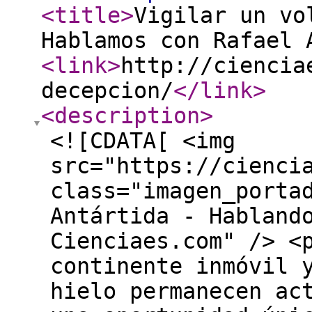
<title
>
Vigilar un vo
Hablamos con Rafael 
<link
>
http://ciencia
decepcion/
</link
>
<description
>
<![CDATA[ <img
src="https://cienci
class="imagen_porta
Antártida - Habland
Cienciaes.com" /> <
continente inmóvil 
hielo permanecen ac