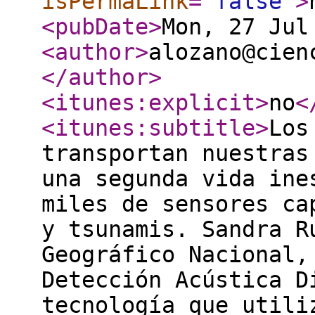
isPermaLink
="
false
"
>
<pubDate
>
Mon, 27 Jul
<author
>
alozano@cien
</author
>
<itunes:explicit
>
no
<
<itunes:subtitle
>
Los
transportan nuestras
una segunda vida ine
miles de sensores ca
y tsunamis. Sandra R
Geográfico Nacional,
Detección Acústica D
tecnología que utili