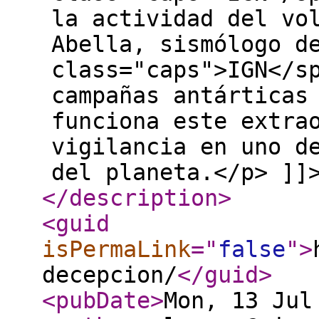
la actividad del vo
Abella, sismólogo d
class="caps">IGN</s
campañas antárticas
funciona este extra
vigilancia en uno d
del planeta.</p> ]]
</description
>
<guid
isPermaLink
="
false
"
>
decepcion/
</guid
>
<pubDate
>
Mon, 13 Jul