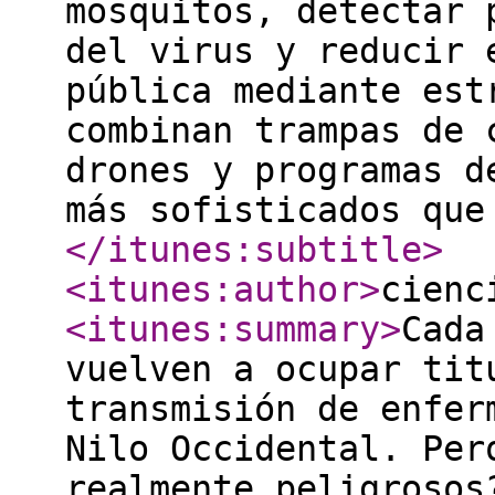
mosquitos, detectar 
del virus y reducir 
pública mediante est
combinan trampas de 
drones y programas d
más sofisticados que
</itunes:subtitle
>
<itunes:author
>
cienc
<itunes:summary
>
Cada
vuelven a ocupar tit
transmisión de enfer
Nilo Occidental. Per
realmente peligrosos