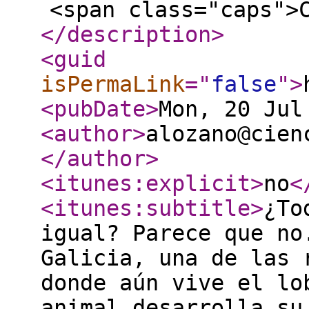
<span class="caps">
</description
>
<guid
isPermaLink
="
false
"
>
<pubDate
>
Mon, 20 Jul
<author
>
alozano@cien
</author
>
<itunes:explicit
>
no
<
<itunes:subtitle
>
¿To
igual? Parece que no
Galicia, una de las 
donde aún vive el lo
animal desarrolla su