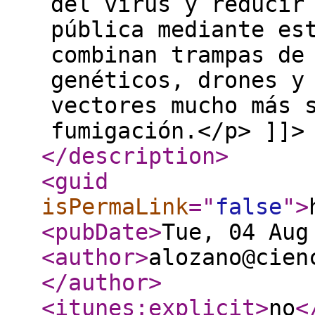
del virus y reducir
pública mediante es
combinan trampas de
genéticos, drones y
vectores mucho más 
fumigación.</p> ]]>
</description
>
<guid
isPermaLink
="
false
"
>
<pubDate
>
Tue, 04 Aug
<author
>
alozano@cien
</author
>
<itunes:explicit
>
no
<