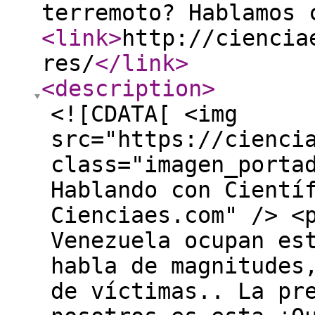
terremoto? Hablamos 
<link
>
http://ciencia
res/
</link
>
<description
>
<![CDATA[ <img
src="https://cienci
class="imagen_porta
Hablando con Cientí
Cienciaes.com" /> <
Venezuela ocupan es
habla de magnitudes
de víctimas.. La pr