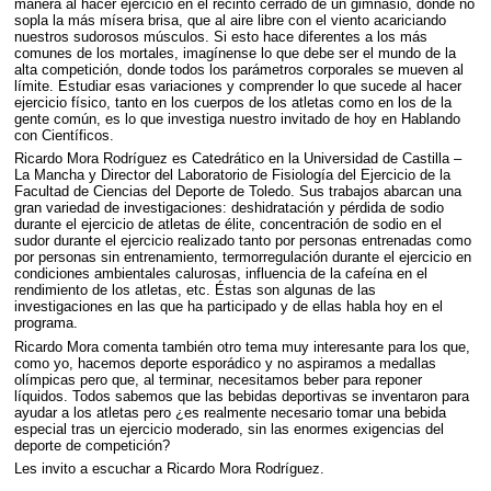
manera al hacer ejercicio en el recinto cerrado de un gimnasio, donde no
sopla la más mísera brisa, que al aire libre con el viento acariciando
nuestros sudorosos músculos. Si esto hace diferentes a los más
comunes de los mortales, imagínense lo que debe ser el mundo de la
alta competición, donde todos los parámetros corporales se mueven al
límite. Estudiar esas variaciones y comprender lo que sucede al hacer
ejercicio físico, tanto en los cuerpos de los atletas como en los de la
gente común, es lo que investiga nuestro invitado de hoy en Hablando
con Científicos.
Ricardo Mora Rodríguez es Catedrático en la Universidad de Castilla –
La Mancha y Director del Laboratorio de Fisiología del Ejercicio de la
Facultad de Ciencias del Deporte de Toledo. Sus trabajos abarcan una
gran variedad de investigaciones: deshidratación y pérdida de sodio
durante el ejercicio de atletas de élite, concentración de sodio en el
sudor durante el ejercicio realizado tanto por personas entrenadas como
por personas sin entrenamiento, termorregulación durante el ejercicio en
condiciones ambientales calurosas, influencia de la cafeína en el
rendimiento de los atletas, etc. Éstas son algunas de las
investigaciones en las que ha participado y de ellas habla hoy en el
programa.
Ricardo Mora comenta también otro tema muy interesante para los que,
como yo, hacemos deporte esporádico y no aspiramos a medallas
olímpicas pero que, al terminar, necesitamos beber para reponer
líquidos. Todos sabemos que las bebidas deportivas se inventaron para
ayudar a los atletas pero ¿es realmente necesario tomar una bebida
especial tras un ejercicio moderado, sin las enormes exigencias del
deporte de competición?
Les invito a escuchar a Ricardo Mora Rodríguez.