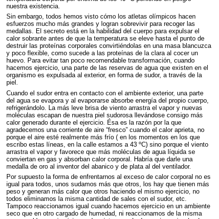
nuestra existencia.
Sin embargo, todos hemos visto cómo los atletas olímpicos hacen
esfuerzos mucho más grandes y logran sobrevivir para recoger las
medallas. El secreto está en la habilidad del cuerpo para expulsar el
calor sobrante antes de que la temperatura se eleve hasta el punto de
destruir las proteínas corporales convirtiéndolas en una masa blancuzca
y poco flexible, como sucede a las proteínas de la clara al cocer un
huevo. Para evitar tan poco recomendable transformación, cuando
hacemos ejercicio, una parte de las reservas de agua que existen en el
organismo es expulsada al exterior, en forma de sudor, a través de la
piel.
Cuando el sudor entra en contacto con el ambiente exterior, una parte
del agua se evapora y al evaporarse absorbe energía del propio cuerpo,
refrigerándolo. La más leve brisa de viento arrastra el vapor y nuevas
moléculas escapan de nuestra piel sudorosa llevándose consigo más
calor generado durante el ejercicio. Ésa es la razón por la que
agradecemos una corriente de aire “fresco” cuando el calor aprieta, no
porque el aire esté realmente más frío ( en los momentos en los que
escribo estas líneas, en la calle estamos a 43 ºC) sino porque el viento
arrastra el vapor y favorece que más moléculas de agua líquida se
conviertan en gas y absorban calor corporal. Habría que darle una
medalla de oro al inventor del abanico y de plata al del ventilador.
Por supuesto la forma de enfrentarnos al exceso de calor corporal no es
igual para todos, unos sudamos más que otros, los hay que tienen más
peso y generan más calor que otros haciendo el mismo ejercicio, no
todos eliminamos la misma cantidad de sales con el sudor, etc.
Tampoco reaccionamos igual cuando hacemos ejercicio en un ambiente
seco que en otro cargado de humedad, ni reaccionamos de la misma