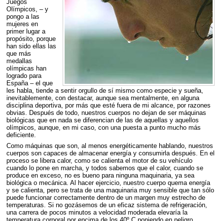
Juegos
Olímpicos, – y
pongo a las
mujeres en
primer lugar a
propósito, porque
han sido ellas las
que más
medallas
olímpicas han
logrado para
España – el que
les habla, tiende a sentir orgullo de sí mismo como especie y sueña,
inevitablemente, con destacar, aunque sea mentalmente, en alguna
disciplina deportiva, por más que esté fuera de mi alcance, por razones
obvias. Después de todo, nuestros cuerpos no dejan de ser máquinas
biológicas que en nada se diferencian de las de aquellas y aquellos
olímpicos, aunque, en mi caso, con una puesta a punto mucho más
deficiente.
Como máquinas que son, al menos energéticamente hablando, nuestros
cuerpos son capaces de almacenar energía y consumirla después. En el
proceso se libera calor, como se calienta el motor de su vehículo
cuando lo pone en marcha, y todos sabemos que el calor, cuando se
produce en exceso, no es bueno para ninguna maquinaria, ya sea
biológica o mecánica. Al hacer ejercicio, nuestro cuerpo quema energía
y se calienta, pero se trata de una maquinaria muy sensible que tan sólo
puede funcionar correctamente dentro de un margen muy estrecho de
temperaturas. Si no gozásemos de un eficaz sistema de refrigeración,
una carrera de pocos minutos a velocidad moderada elevaría la
temperatura corporal por encima de los 40º C poniendo en peligro