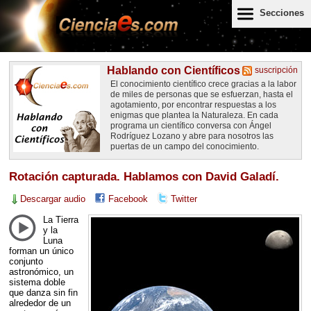
Secciones
Hablando con Científicos
suscripción
El conocimiento científico crece gracias a la labor
de miles de personas que se esfuerzan, hasta el
agotamiento, por encontrar respuestas a los
enigmas que plantea la Naturaleza. En cada
programa un científico conversa con Ángel
Rodríguez Lozano y abre para nosotros las
puertas de un campo del conocimiento.
Rotación capturada. Hablamos con David Galadí.
Descargar audio
Facebook
Twitter
La Tierra
y la
Luna
forman un único
conjunto
astronómico, un
sistema doble
que danza sin fin
alrededor de un