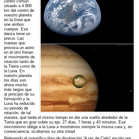
centro común
situado a 4.800
km del centro de
nuestro planeta
en la línea que
une ambos
cuerpos. Esa
danza tiene un
precio. Las
mareas que
provoca un astro
en el otro frenan
el movimiento de
rotación tanto de
la Tierra como de
la Luna. En
nuestro planeta
los días son
ahora mucho
más largos que
al principio de su
formación y la
Luna ha reducido
su periodo de
rotación, de tal
manera, que tarda el mismo tiempo en dar una vuelta alrededor de la
Tierra que en girar sobre su eje: 27 días, 7 horas y 43 minutos. Ese
sincronismo obliga a la Luna a mostrarnos siempre la misma cara y, en
consecuencia, ocultarnos su otra mitad.
Releyendo el magnífico libro de divulgación “A ras de Cielo” escrito por