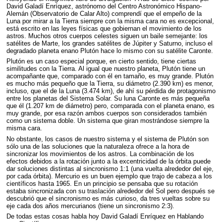
David Galadí Enríquez, astrónomo del Centro Astronómico Hispano-
Alemán (Observatorio de Calar Alto) comprendí que el empeño de la
Luna por mirar a la Tierra siempre con la misma cara no es excepcional,
está escrito en las leyes físicas que gobiernan el movimiento de los
astros. Muchos otros cuerpos celestes siguen un baile semejante: los
satélites de Marte, los grandes satélites de Júpiter y Saturno, incluso el
degradado planeta enano Plutón hace lo mismo con su satélite Caronte.
Plutón es un caso especial porque, en cierto sentido, tiene ciertas
similitudes con la Tierra. Al igual que nuestro planeta, Plutón tiene un
acompañante que, comparado con él en tamaño, es muy grande. Plutón
es mucho más pequeño que la Tierra, su diámetro (2.390 km) es menor,
incluso, que el de la Luna (3.474 km), de ahí su pérdida de protagonismo
entre los planetas del Sistema Solar. Su luna Caronte es más pequeña
que él (1.207 km de diámetro) pero, comparada con el planeta enano, es
muy grande, por esa razón ambos cuerpos son considerados también
como un sistema doble. Un sistema que giran mostrándose siempre la
misma cara.
No obstante, los casos de nuestro sistema y el sistema de Plutón son
sólo una de las soluciones que la naturaleza ofrece a la hora de
sincronizar los movimientos de los astros. La combinación de los
efectos debidos a la rotación junto a la excentricidad de la órbita puede
dar soluciones distintas al sincronismo 1:1 (una vuelta alrededor del eje,
por cada órbita). Mercurio es un buen ejemplo que trajo de cabeza a los
científicos hasta 1965. En un principio se pensaba que su rotación
estaba sincronizada con su traslación alrededor del Sol pero después se
descubrió que el sincronismo es más curioso, da tres vueltas sobre su
eje cada dos años mercurianos (tiene un sincronismo 2:3).
De todas estas cosas habla hoy David Galadí Enríquez en Hablando