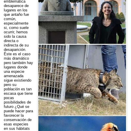
emblemática
desaparece de
lugares en los
que antaño fue
común,
especialmente
si, como suele
ocurrir, hemos
sido la causa
directa o
indirecta de su
desaparición.
Éste es el caso
más dramático
pero también hay
lugares donde
una especie
amenazada
sigue existiendo
pero su
población es tan
escasa que tiene
pocas
posibilidades de
futuro ¿Qué se
puede hacer para
favorecer la
conservación de
esas especies
en sus hábitats