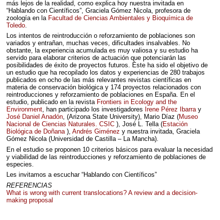
más lejos de la realidad, como explica hoy nuestra invitada en
“Hablando con Científicos”, Graciela Gómez Nicola, profesora de
zoología en la
Facultad de Ciencias Ambientales y Bioquímica de
Toledo
.
Los intentos de reintroducción o reforzamiento de poblaciones son
variados y entrañan, muchas veces, dificultades insalvables. No
obstante, la experiencia acumulada es muy valiosa y su estudio ha
servido para elaborar criterios de actuación que potenciarán las
posibilidades de éxito de proyectos futuros. Éste ha sido el objetivo de
un estudio que ha recopilado los datos y experiencias de 280 trabajos
publicados en ocho de las más relevantes revistas científicas en
materia de conservación biológica y 174 proyectos relacionados con
reintroducciones y reforzamiento de poblaciones en España. En el
estudio, publicado en la revista
Frontiers in Ecology and the
Environment
, han participado los investigadores
Irene Pérez Ibarra
y
José Daniel Anadón
, (Arizona State University), Mario Díaz (
Museo
Nacional de Ciencias Naturales.
CSIC
), José L. Tella (
Estación
Biológica de Doñana
),
Andrés Giménez
y nuestra invitada, Graciela
Gómez Nicola (Universidad de Castilla – La Mancha).
En el estudio se proponen 10 criterios básicos para evaluar la necesidad
y viabilidad de las reintroducciones y reforzamiento de poblaciones de
especies.
Les invitamos a escuchar “Hablando con Científicos”
REFERENCIAS
What is wrong with current translocations? A review and a decision-
making proposal