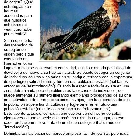
de origen? ¿Qué
estrategias son
las más
adecuadas para
que nuestros
esfuerzos se
vean coronados
por el éxito?
Si la especie ha
desaparecido de
su región de
origen pero sigue
existiendo en
libertad en otros
lugares o bien se conserva en cautividad, quizás exista la posibilidad de
devolverla de nuevo a su hábitat natural. Se puede escoger un conjunto
de individuos adultos y soltarlos en su antiguo territorio con la esperanza
de que logren salir adelante y formen una población estable (hablamos
entonces de “reintroducción”). Cuando la especie todavía existe en una
zona determinada pero el problema es la escasez de individuos, se
puede aumentar su número liberando ejemplares procedentes de su cría
en cautividad o de otras poblaciones salvajes, con la esperanza de que
la población supere las dificultades y logre tener en el futuro una
población estable (en este caso se habla de “reforzamiento”).
Este tipo de actuaciones nada tiene que ver con el hecho de soltar
ejemplares de una especie que jamás ha existido en el lugar, en ese
caso, probablemente se trata de un delito ecológico (hablamos de
“introducción”).
Definidas así las opciones, parece empresa fácil de realizar, pero nada