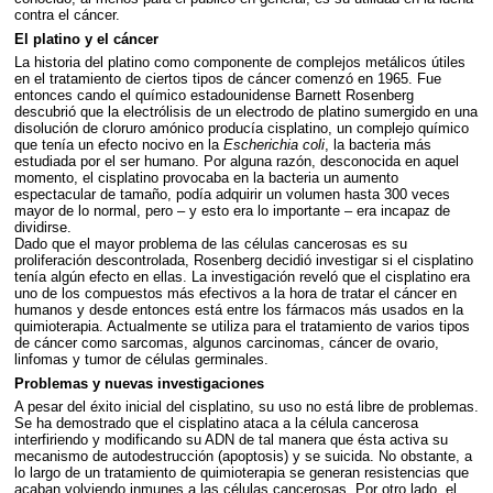
contra el cáncer.
El platino y el cáncer
La historia del platino como componente de complejos metálicos útiles
en el tratamiento de ciertos tipos de cáncer comenzó en 1965. Fue
entonces cando el químico estadounidense Barnett Rosenberg
descubrió que la electrólisis de un electrodo de platino sumergido en una
disolución de cloruro amónico producía cisplatino, un complejo químico
que tenía un efecto nocivo en la
Escherichia coli
, la bacteria más
estudiada por el ser humano. Por alguna razón, desconocida en aquel
momento, el cisplatino provocaba en la bacteria un aumento
espectacular de tamaño, podía adquirir un volumen hasta 300 veces
mayor de lo normal, pero – y esto era lo importante – era incapaz de
dividirse.
Dado que el mayor problema de las células cancerosas es su
proliferación descontrolada, Rosenberg decidió investigar si el cisplatino
tenía algún efecto en ellas. La investigación reveló que el cisplatino era
uno de los compuestos más efectivos a la hora de tratar el cáncer en
humanos y desde entonces está entre los fármacos más usados en la
quimioterapia. Actualmente se utiliza para el tratamiento de varios tipos
de cáncer como sarcomas, algunos carcinomas, cáncer de ovario,
linfomas y tumor de células germinales.
Problemas y nuevas investigaciones
A pesar del éxito inicial del cisplatino, su uso no está libre de problemas.
Se ha demostrado que el cisplatino ataca a la célula cancerosa
interfiriendo y modificando su
ADN
de tal manera que ésta activa su
mecanismo de autodestrucción (apoptosis) y se suicida. No obstante, a
lo largo de un tratamiento de quimioterapia se generan resistencias que
acaban volviendo inmunes a las células cancerosas. Por otro lado, el