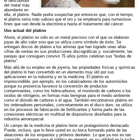
el descubridor
del metal más
abundante en
ella, el platino. Nadie podía sospechar por entonces que, con el tiempo,
el platino sería más valioso que el oro y se emplearía para numerosos
fines que van desde la electrónica hasta el tratamiento del cáncer.
Uso actual del platino
Ahora, el platino no sólo es un metal precioso con el que se elaboran
joyas de alto valor sino que se utiliza como símbolo de éxito. Se
entregan discos de platino a los artistas que han logrado unas altas
cifras de ventas en sus producciones discográficas y, socialmente, las
parejas que consiguen convivir 75 años juntos celebran sus “bodas de
platino”.
Más allá de su empleo en de joyería, las propiedades físicas y químicas
del platino lo han convertido en un elemento muy útil por sus
aplicaciones en la industria y en la medicina. El platino es
imprescindible, por ejemplo, en los catalizadores de los automóviles
porque su presencia favorece la conversión de productos
contaminantes, como los hidrocarburos, el monóxido de carbono o los
óxidos de nitrógeno, en formas más benignas para el medio ambiente
como el dióxido de carbono o el agua. También encontramos platino en
los ordenadores personales, concretamente en el disco duro, se utiliza
en los procesos de fabricación de fertilizantes y forma parte de las
conexiones eléctricas en multitud de dispositivos diseñados para la
industria aeroespacial.
Un campo de la medicina el platino tiene un protagonismo destacado.
Puede, incluso, que lo lleve usted en su boca formando parte de las
aleaciones de los empastes y prótesis dentales. Lo que ya nos es tan
conocido, al menos para el público en general, es su utilidad en la lucha