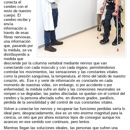
conecta el
cerebro con el
resto de nuestro
cuerpo. El
cerebro recibe y
envía
información a
través de esas
fibras nerviosas,
una información
que, pasando por
la médula, se va
distribuyendo a
medida que
desciende por la columna vertebral mediante nervios que van
conectando con cada músculo y con cada órgano, permitiéndonos
controlar los movimientos, las sensaciones y las constantes vitales
como la presión sanguínea, la temperatura, el ritmo del latido de nuestro
corazón, etc. Ese ir y venir de información es constante en cada
momento de nuestras vidas, sin embargo, si por accidente o por
enfermedad, la médula sufre un daño y las conexiones neuronales se
rompen o se degradan, las partes afectadas se quedan sin el control del
cerebro y la persona afectada sufre, en diversos grados, parálisis,
pérdida de la sensibilidad y del control de sus constantes vitales.
Volver a conectar los nervios y recuperar las funciones perdidas sería lo
ideal pero, desgraciadamente, ése es un reto enorme magnitud para la
ciencia, un reto que por ahora estamos lejos de conseguir aunque los
avances en ese sentido son continuos, pero lentos.
Mientras llegan las soluciones ideales, las personas que sufren una