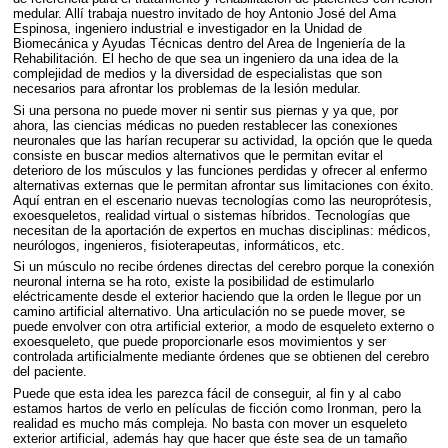
medular. Allí trabaja nuestro invitado de hoy Antonio José del Ama
Espinosa, ingeniero industrial e investigador en la Unidad de
Biomecánica y Ayudas Técnicas dentro del Area de Ingeniería de la
Rehabilitación. El hecho de que sea un ingeniero da una idea de la
complejidad de medios y la diversidad de especialistas que son
necesarios para afrontar los problemas de la lesión medular.
Si una persona no puede mover ni sentir sus piernas y ya que, por
ahora, las ciencias médicas no pueden restablecer las conexiones
neuronales que las harían recuperar su actividad, la opción que le queda
consiste en buscar medios alternativos que le permitan evitar el
deterioro de los músculos y las funciones perdidas y ofrecer al enfermo
alternativas externas que le permitan afrontar sus limitaciones con éxito.
Aquí entran en el escenario nuevas tecnologías como las neuroprótesis,
exoesqueletos, realidad virtual o sistemas híbridos. Tecnologías que
necesitan de la aportación de expertos en muchas disciplinas: médicos,
neurólogos, ingenieros, fisioterapeutas, informáticos, etc.
Si un músculo no recibe órdenes directas del cerebro porque la conexión
neuronal interna se ha roto, existe la posibilidad de estimularlo
eléctricamente desde el exterior haciendo que la orden le llegue por un
camino artificial alternativo. Una articulación no se puede mover, se
puede envolver con otra artificial exterior, a modo de esqueleto externo o
exoesqueleto, que puede proporcionarle esos movimientos y ser
controlada artificialmente mediante órdenes que se obtienen del cerebro
del paciente.
Puede que esta idea les parezca fácil de conseguir, al fin y al cabo
estamos hartos de verlo en películas de ficción como Ironman, pero la
realidad es mucho más compleja. No basta con mover un esqueleto
exterior artificial, además hay que hacer que éste sea de un tamaño