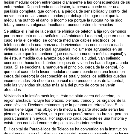
lesión medular deben enfrentarse diariamente a las consecuencias de su
enfermedad. Dependiendo de la lesión, la persona puede sufrir una
parálisis completa, que conlleva la pérdida de sensibilidad y control del
movimiento de las zonas situadas por debajo del lugar en el que la
médula ha sufrido el daño, o incompleta porque la ruptura no ha sido
total y conserva algunas facultades, aunque estén disminuidas.
Se utiliza el símil de la central telefónica de telefonía fija (olvidémonos
por un momento de las señales inalámbricas). La central, que en nuestro
caso sería el cerebro, se conecta mediante cables eléctricos los
teléfonos de toda una manzana de viviendas, las conexiones a cada
vivienda salen de la central agrupadas inicialmente agrupados en un
único cable que los contiene (que equivale a nuestra médula espinal) y
de éste, a medida que avanza bajo el suelo la ciudad, van saliendo
conexiones hacia los distintos bloques de viviendas hasta llegar a cada
casa. Si se secciona la manguera al principio, cerca de la central, (lo
que en el caso de la lesión medular se corresponde con una lesión en
cerca del cerebro) la desconexión es total y todos los edificios quedan
incomunicados. Si el corte es parcial o se produce lejos de la central,
solo las viviendas situadas más allá del punto de corte se verán
afectadas.
Volviendo a la lesión medular, si ésta se sitúa cerca del cerebro, la
región afectada incluye los brazos, piernas, tronco y los órganos de la
zona pélvica. Decimos entonces que la persona es tetrapléjica. Si la
lesión tiene lugar más abajo en la médula, la parte afectada serán las
piernas y la zona pélvica, esta persona podrá mover los brazos pero no
podrá caminar sin ayuda. Por supuesto cada paciente es una historia y
existe una cantidad enorme de posibilidades intermedias.
El Hospital de Parapléjicos de Toledo se ha convertido en la institución
de referencia para el tratamiento y rehabilitación de pacientes con lesión