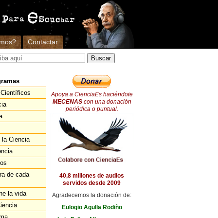
omos?
Contactar
gramas
Científicos
Apoya a CienciaEs haciéndote
MECENAS
con una donación
cia
periódica o puntual.
a
 la Ciencia
encia
ios
ra de cada
40,8 millones de audios
servidos desde 2009
ne la vida
Agradecemos la donación de:
iencia
Eulogio Agulla Rodiño
ema