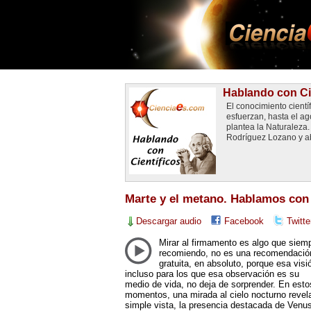
Hablando con Ci
El conocimiento cientí
esfuerzan, hasta el a
plantea la Naturaleza
Rodríguez Lozano y ab
Marte y el metano. Hablamos con 
Descargar audio
Facebook
Twitte
Mirar al firmamento es algo que siem
recomiendo, no es una recomendació
gratuita, en absoluto, porque esa visi
incluso para los que esa observación es su
medio de vida, no deja de sorprender. En esto
momentos, una mirada al cielo nocturno revela
simple vista, la presencia destacada de Venus