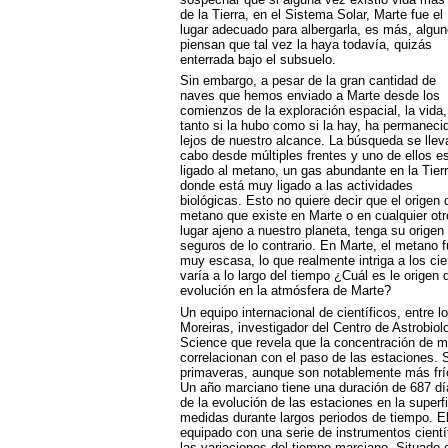
de la Tierra, en el Sistema Solar, Marte fue el
lugar adecuado para albergarla, es más, algu
piensan que tal vez la haya todavía, quizás
enterrada bajo el subsuelo.
Sin embargo, a pesar de la gran cantidad de
naves que hemos enviado a Marte desde los
comienzos de la exploración espacial, la vida,
tanto si la hubo como si la hay, ha permaneci
lejos de nuestro alcance. La búsqueda se llev
cabo desde múltiples frentes y uno de ellos e
ligado al metano, un gas abundante en la Tierr
donde está muy ligado a las actividades
biológicas. Esto no quiere decir que el origen 
metano que existe en Marte o en cualquier otr
lugar ajeno a nuestro planeta, tenga su orige
seguros de lo contrario. En Marte, el metano 
muy escasa, lo que realmente intriga a los ci
varía a lo largo del tiempo ¿Cuál es le orig
evolución en la atmósfera de Marte?
Un equipo internacional de científicos, entre 
Moreiras, investigador del Centro de Astrobiolo
Science que revela que la concentración de m
correlacionan con el paso de las estaciones. S
primaveras, aunque son notablemente más fríos
Un año marciano tiene una duración de 687 días
de la evolución de las estaciones en la superf
medidas durante largos periodos de tiempo. El
equipado con una serie de instrumentos cient
las variaciones del tiempo marciano. Situado e