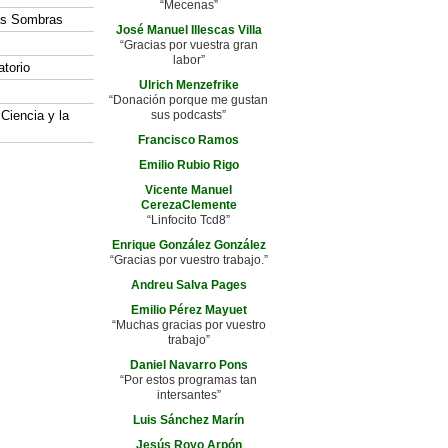
“Mecenas”
las Sombras
José Manuel Illescas Villa
“Gracias por vuestra gran
labor”
atorio
Ulrich Menzefrike
“Donación porque me gustan
 Ciencia y la
sus podcasts”
Francisco Ramos
Emilio Rubio Rigo
Vicente Manuel
CerezaClemente
“Linfocito Tcd8”
Enrique González González
“Gracias por vuestro trabajo.”
Andreu Salva Pages
Emilio Pérez Mayuet
“Muchas gracias por vuestro
trabajo”
Daniel Navarro Pons
“Por estos programas tan
intersantes”
Luis Sánchez Marín
Jesús Royo Arpón