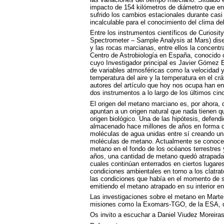
impacto de 154 kilómetros de diámetro que en
sufrido los cambios estacionales durante casi
incalculable para el conocimiento del clima del
Entre los instrumentos científicos de Curiosit
Spectrometer – Sample Analysis at Mars) dis
y las rocas marcianas, entre ellos la concentr
Centro de Astrobiología en España, conocid
cuyo Investigador principal es Javier Gómez E
de variables atmosféricas como la velocidad y 
temperatura del aire y la temperatura en el crá
autores del artículo que hoy nos ocupa han en
dos instrumentos a lo largo de los últimos cin
El origen del metano marciano es, por ahora,
apuntan a un origen natural que nada tienen qu
origen biológico. Una de las hipótesis, defend
almacenado hace millones de años en forma de
moléculas de agua unidas entre sí creando una
moléculas de metano. Actualmente se conoce 
metano en el fondo de los océanos terrestres
años, una cantidad de metano quedó atrapada 
cuales continúan enterrados en ciertos lugare
condiciones ambientales en torno a los clatrat
las condiciones que había en el momento de su
emitiendo el metano atrapado en su interior en
Las investigaciones sobre el metano en Marte 
misiones como la Exomars-
TGO
, de la
ESA
,
Os invito a escuchar a Daniel Viudez Moreiras,