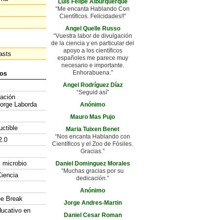
Luis Felipe Alburquerque
“Me encanta Hablando Con
Científicos. Felicidades!!”
Angel Quelle Russo
“Vuestra labor de divulgación
de la ciencia y en particular del
apoyo a los científicos
asts
españoles me parece muy
necesario e importante.
Enhorabuena.”
os
Angel Rodríguez Díaz
“Seguid así”
gación
Jorge Laborda
Anónimo
Mauro Mas Pujo
uctible
Maria Tuixen Benet
“Nos encanta Hablando con
2.0
Científicos y el Zoo de Fósiles.
Gracias.”
l microbio
Daniel Dominguez Morales
“Muchas gracias por su
iencia
dedicación.”
Anónimo
ee Break
Jorge Andres-Martin
ducativo en
Daniel Cesar Roman