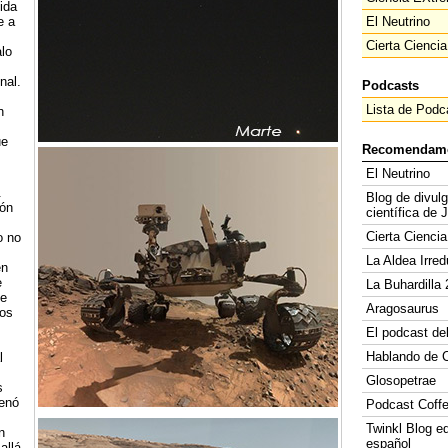
ida
e a
El Neutrino
Cierta Ciencia
lo
nal.
Podcasts
Lista de Podc
n
ue
Recomendam
El Neutrino
.
Blog de divul
ión
científica de 
Cierta Ciencia
o no
La Aldea Irred
en
e
La Buhardilla 
ue
Aragosaurus
pos
El podcast de
Hablando de C
l
Glosopetrae
s
lenó
Podcast Coff
Twinkl Blog e
n
español
allá