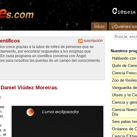
Inicio
¿Quiénes s
entíficos
suscripción
fico crece gracias a la labor de miles de personas que se
Nuestros pro
gotamiento, por encontrar respuestas a los enigmas que
. En cada programa un científico conversa con Ángel
Hablando con 
re para nosotros las puertas de un campo del conocimiento.
Quilo de Cien
Ciencia Fresc
Zoo de fósiles
Daniel Viúdez Moreiras.
Vanguardia de
Ulises y la Ci
r
Ciencia y gen
pre
Ciencia Nuest
n
Día
ón,
Seis patas tie
s
Océanos de C
, a
, el
Ciencia EXtr