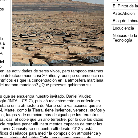
El Pintor de 
nos
AstroAfición
Blog de Labor
Locuciencia
Noticias de la
do
Tecnología
a a
stá
a,
del
o
n en las actividades de seres vivos, pero tampoco estamos
fue detectado hace casi 20 años y, aunque su presencia es
entíficos es que la concentración en la atmósfera marciana
en del metano marciano? ¿Qué procesos gobiernan su
los que se encuentra nuestro invitado, Daniel Viudez
gía (
INTA
–
CSIC
), publicó recientemente un artículo en
etano en la atmósfera de Marte sufre variaciones que se
i, Marte, como la Tierra, tiene inviernos, veranos, otoños y
, largos y de duración más desigual que los terrestres.
, casi el doble que un año terrestre, por lo que los datos
icie requiere poner allí instrumentos capaces de tomar las
 rover Curiosity se encuentra allí desde 2012 y está
íficos diseñados para medir la composición atmosférica y
n el interior del cráter Gale, una enorme cuenca de