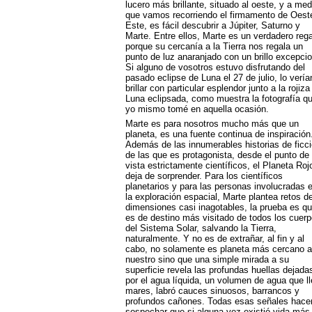
lucero más brillante, situado al oeste, y a med
que vamos recorriendo el firmamento de Oest
Este, es fácil descubrir a Júpiter, Saturno y
Marte. Entre ellos, Marte es un verdadero rega
porque su cercanía a la Tierra nos regala un
punto de luz anaranjado con un brillo excepcio
Si alguno de vosotros estuvo disfrutando del
pasado eclipse de Luna el 27 de julio, lo vería
brillar con particular esplendor junto a la rojiza
Luna eclipsada, como muestra la fotografía q
yo mismo tomé en aquella ocasión.
Marte es para nosotros mucho más que un
planeta, es una fuente continua de inspiración
Además de las innumerables historias de ficc
de las que es protagonista, desde el punto de
vista estrictamente científicos, el Planeta Roj
deja de sorprender. Para los científicos
planetarios y para las personas involucradas 
la exploración espacial, Marte plantea retos d
dimensiones casi inagotables, la prueba es q
es de destino más visitado de todos los cuer
del Sistema Solar, salvando la Tierra,
naturalmente. Y no es de extrañar, al fin y al
cabo, no solamente es planeta más cercano a
nuestro sino que una simple mirada a su
superficie revela las profundas huellas dejada
por el agua líquida, un volumen de agua que l
mares, labró cauces sinuosos, barrancos y
profundos cañones. Todas esas señales hace
sospechar que si alguna vez existió vida más 