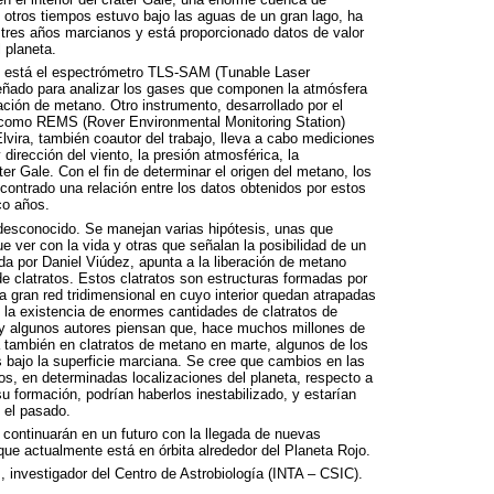
 otros tiempos estuvo bajo las aguas de un gran lago, ha
 tres años marcianos y está proporcionado datos de valor
 planeta.
y está el espectrómetro
TLS
-
SAM
(Tunable Laser
eñado para analizar los gases que componen la atmósfera
ación de metano. Otro instrumento, desarrollado por el
o como
REMS
(Rover Environmental Monitoring Station)
lvira, también coautor del trabajo, lleva a cabo mediciones
dirección del viento, la presión atmosférica, la
ter Gale. Con el fin de determinar el origen del metano, los
contrado una relación entre los datos obtenidos por estos
co años.
 desconocido. Se manejan varias hipótesis, unas que
e ver con la vida y otras que señalan la posibilidad de un
ida por Daniel Viúdez, apunta a la liberación de metano
 clatratos. Estos clatratos son estructuras formadas por
 gran red tridimensional en cuyo interior quedan atrapadas
la existencia de enormes cantidades de clatratos de
 y algunos autores piensan que, hace muchos millones de
también en clatratos de metano en marte, algunos de los
s bajo la superficie marciana. Se cree que cambios en las
os, en determinadas localizaciones del planeta, respecto a
 formación, podrían haberlos inestabilizado, y estarían
 el pasado.
continuarán en un futuro con la llegada de nuevas
 que actualmente está en órbita alrededor del Planeta Rojo.
 investigador del Centro de Astrobiología (
INTA
–
CSIC
).