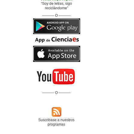
“Soy de letras, sigo
reciclándome”
———- O ———-
———- O ———-
Suscribase a nuestros
programas