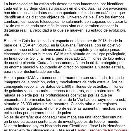
La humanidad se ha esforzado desde tiempo inmemorial por identificar
cada estrella y dejar clara su posición en el cielo. Así, las observaciones
han ido recopilando datos que han quedado reflejados en catálogos que
identifican a los distintos objetos del Universo visible. Pero los tiempos
cambian, los nuevos telescopios no solamente son capaces de captar la
luz de estrellas cada vez más lejanas sino que permiten conocer la
distancia real, la velocidad a la que se mueven, su estado de evolución,
etc.
El satélite Gaia fue lanzado al espacio en diciembre de 2013 desde la
base de la
ESA
en Kourou, en la Guayana Francesa, con un objetivo:
crear el mapa estelar tridimensional más completo y complejo jamás
elaborado por el ser humano.
GAIA
está situado en un lugar privilegiado,
en línea con el Sol y la Tierra, pero separado 1,5 millones de kilómetros
de nuestro planeta. Cada año nos acompaña en la órbita protegido por
un enorme parasol y apuntando en dirección opuesta a nuestra estrella,
para no ser deslumbrado por ella.
Poco a poco
GAIA
va barriendo el firmamento con su mirada, tomando
imágenes de la posición, color y movimientos de cada estrella. Así ha
conseguido recopilar los datos de 1.600 millones de estrellas, millones
de galaxias y objetos más cercanos a nosotros, como asteroides. Su
mirada se pierde por las profundidades cósmicas por las que se
encuentran diseminadas las estrellas de la Vía Láctea, cuyo centro está
situado a 26.000 años luz de nosotros. Cuando mira a las regiones
centrales de la galaxia, el número de estrellas aumentan, muchas veces
eclipsadas por enormes nubes de polvo.
No es de extrañar que conseguir ese mapa sea una labor descomunal
en la que participan centenares de investigadores de todo el mundo.
Nuestro invitado hoy en Hablando con Científicos, José Luis Hernández,
es Ingeniero de calibración de
GAIA
en el
Centro Europeo de Astronomía