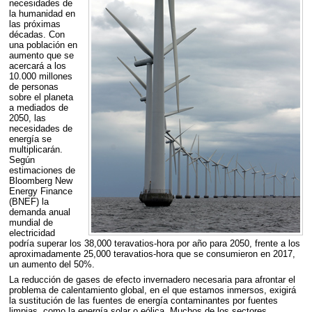
necesidades de
la humanidad en
las próximas
décadas. Con
una población en
aumento que se
acercará a los
10.000 millones
de personas
sobre el planeta
a mediados de
2050, las
necesidades de
energía se
multiplicarán.
Según
estimaciones de
Bloomberg New
Energy Finance
(
BNEF
) la
demanda anual
mundial de
electricidad
podría superar los 38,000 teravatios-hora por año para 2050, frente a los
aproximadamente 25,000 teravatios-hora que se consumieron en 2017,
un aumento del 50%.
La reducción de gases de efecto invernadero necesaria para afrontar el
problema de calentamiento global, en el que estamos inmersos, exigirá
la sustitución de las fuentes de energía contaminantes por fuentes
limpias, como la energía solar o eólica. Muchos de los sectores