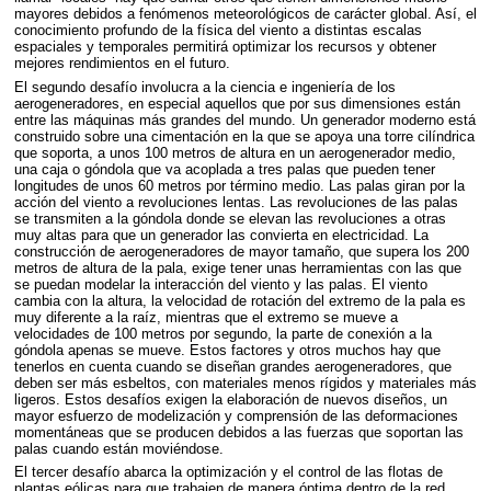
mayores debidos a fenómenos meteorológicos de carácter global. Así, el
conocimiento profundo de la física del viento a distintas escalas
espaciales y temporales permitirá optimizar los recursos y obtener
mejores rendimientos en el futuro.
El segundo desafío involucra a la ciencia e ingeniería de los
aerogeneradores, en especial aquellos que por sus dimensiones están
entre las máquinas más grandes del mundo. Un generador moderno está
construido sobre una cimentación en la que se apoya una torre cilíndrica
que soporta, a unos 100 metros de altura en un aerogenerador medio,
una caja o góndola que va acoplada a tres palas que pueden tener
longitudes de unos 60 metros por término medio. Las palas giran por la
acción del viento a revoluciones lentas. Las revoluciones de las palas
se transmiten a la góndola donde se elevan las revoluciones a otras
muy altas para que un generador las convierta en electricidad. La
construcción de aerogeneradores de mayor tamaño, que supera los 200
metros de altura de la pala, exige tener unas herramientas con las que
se puedan modelar la interacción del viento y las palas. El viento
cambia con la altura, la velocidad de rotación del extremo de la pala es
muy diferente a la raíz, mientras que el extremo se mueve a
velocidades de 100 metros por segundo, la parte de conexión a la
góndola apenas se mueve. Estos factores y otros muchos hay que
tenerlos en cuenta cuando se diseñan grandes aerogeneradores, que
deben ser más esbeltos, con materiales menos rígidos y materiales más
ligeros. Estos desafíos exigen la elaboración de nuevos diseños, un
mayor esfuerzo de modelización y comprensión de las deformaciones
momentáneas que se producen debidos a las fuerzas que soportan las
palas cuando están moviéndose.
El tercer desafío abarca la optimización y el control de las flotas de
plantas eólicas para que trabajen de manera óptima dentro de la red