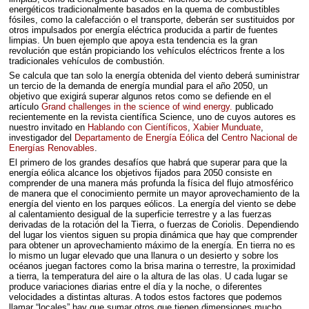
energéticos tradicionalmente basados en la quema de combustibles
fósiles, como la calefacción o el transporte, deberán ser sustituidos por
otros impulsados por energía eléctrica producida a partir de fuentes
limpias. Un buen ejemplo que apoya esta tendencia es la gran
revolución que están propiciando los vehículos eléctricos frente a los
tradicionales vehículos de combustión.
Se calcula que tan solo la energía obtenida del viento deberá suministrar
un tercio de la demanda de energía mundial para el año 2050, un
objetivo que exigirá superar algunos retos como se defiende en el
artículo
Grand challenges in the science of wind energy.
publicado
recientemente en la revista científica Science, uno de cuyos autores es
nuestro invitado en
Hablando con Científicos
,
Xabier Munduate
,
investigador del
Departamento de Energía Eólica
del
Centro Nacional de
Energías Renovables
.
El primero de los grandes desafíos que habrá que superar para que la
energía eólica alcance los objetivos fijados para 2050 consiste en
comprender de una manera más profunda la física del flujo atmosférico
de manera que el conocimiento permite un mayor aprovechamiento de la
energía del viento en los parques eólicos. La energía del viento se debe
al calentamiento desigual de la superficie terrestre y a las fuerzas
derivadas de la rotación del la Tierra, o fuerzas de Coriolis. Dependiendo
del lugar los vientos siguen su propia dinámica que hay que comprender
para obtener un aprovechamiento máximo de la energía. En tierra no es
lo mismo un lugar elevado que una llanura o un desierto y sobre los
océanos juegan factores como la brisa marina o terrestre, la proximidad
a tierra, la temperatura del aire o la altura de las olas. U cada lugar se
produce variaciones diarias entre el día y la noche, o diferentes
velocidades a distintas alturas. A todos estos factores que podemos
llamar “locales” hay que sumar otros que tienen dimensiones mucho