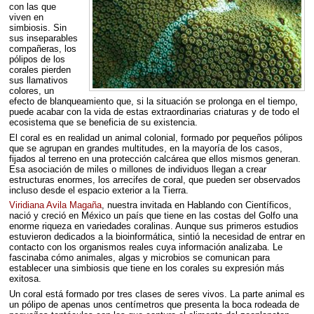
con las que
viven en
simbiosis. Sin
sus inseparables
compañeras, los
pólipos de los
corales pierden
sus llamativos
colores, un
efecto de blanqueamiento que, si la situación se prolonga en el tiempo,
puede acabar con la vida de estas extraordinarias criaturas y de todo el
ecosistema que se beneficia de su existencia.
El coral es en realidad un animal colonial, formado por pequeños pólipos
que se agrupan en grandes multitudes, en la mayoría de los casos,
fijados al terreno en una protección calcárea que ellos mismos generan.
Esa asociación de miles o millones de individuos llegan a crear
estructuras enormes, los arrecifes de coral, que pueden ser observados
incluso desde el espacio exterior a la Tierra.
Viridiana Avila Magaña
, nuestra invitada en Hablando con Científicos,
nació y creció en México un país que tiene en las costas del Golfo una
enorme riqueza en variedades coralinas. Aunque sus primeros estudios
estuvieron dedicados a la bioinformática, sintió la necesidad de entrar en
contacto con los organismos reales cuya información analizaba. Le
fascinaba cómo animales, algas y microbios se comunican para
establecer una simbiosis que tiene en los corales su expresión más
exitosa.
Un coral está formado por tres clases de seres vivos. La parte animal es
un pólipo de apenas unos centímetros que presenta la boca rodeada de