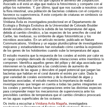
pequeños tentáculos con los que captura el alimento del zooplancton.
Asociado a él está un alga que realiza la fotosíntesis y comparte con al
pólipo los nutrientes. Y, por último, igual que nos sucede a nosotros con
la flora intestinal, una población de bacterias colabora con el conjunto y
favorece su supervivencia. A este conjunto de criaturas en simbiosis se
denomina holobionte.
Viridiana Ávila es investigadora posdoctoral en el Departamento de
Ecología y Biología Evolutiva de la Universidad de Colorado Boulder
donde estudia cómo afecta la subida de las temperaturas del agua,
debida al cambio climático, a las especies de los arrecifes de coral del
Caribe, las medusas, su simbionte de algas fotosintéticas y los
microbios asociados. En un artículo reciente, publicado en Nature
Communications, Viridiana y un equipo pluridisciplinar de investigadores
mejicanos y estadounidenses han estudiado cómo cambia la expresión
de los genes de los holobiontes cuando sube la temperatura del agua.
El estudio muestra que la respuesta de los corales al estrés por calor es
un rasgo complejo derivado de múltiples interacciones entre miembros lo
componen. Identifica aquellos genes del pólipo y del alga asociada que
intervienen en la adaptación a las condiciones de aumento de
temperatura de las aguas y descubre el papel potencial que juegan las
bacterias que habitan en el coral durante el estrés por calor. Dada la
gran variedad de corales existentes y de la diversidad de algas y
bacterias asociadas, el estudio muestra la importancia de realizar
investigaciones que tengan en cuenta a todas las partes integrantes en
los corales y permita hacer comparaciones entre las distintas especies
para comprender mejor los mecanismos de supervivencia ante los
previsibles cambios de temperatura que el cambio climático provocará
en las aguas superficiales de los océanos.
Os invito a escuchar a
Viridiana Avila Magaña
, investigadora