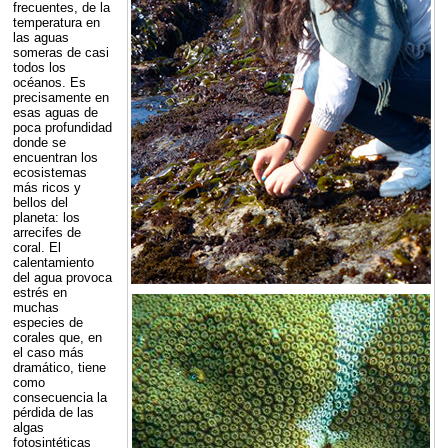
frecuentes, de la
temperatura en
las aguas
someras de casi
todos los
océanos. Es
precisamente en
esas aguas de
poca profundidad
donde se
encuentran los
ecosistemas
más ricos y
bellos del
planeta: los
arrecifes de
coral. El
calentamiento
del agua provoca
estrés en
muchas
especies de
corales que, en
el caso más
dramático, tiene
como
consecuencia la
pérdida de las
algas
fotosintéticas