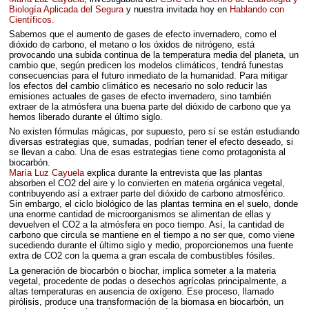
Biología Aplicada del Segura
y nuestra invitada hoy en
Hablando con
Científicos.
Sabemos que el aumento de gases de efecto invernadero, como el
dióxido de carbono, el metano o los óxidos de nitrógeno, está
provocando una subida continua de la temperatura media del planeta, un
cambio que, según predicen los modelos climáticos, tendrá funestas
consecuencias para el futuro inmediato de la humanidad. Para mitigar
los efectos del cambio climático es necesario no solo reducir las
emisiones actuales de gases de efecto invernadero, sino también
extraer de la atmósfera una buena parte del dióxido de carbono que ya
hemos liberado durante el último siglo.
No existen fórmulas mágicas, por supuesto, pero sí se están estudiando
diversas estrategias que, sumadas, podrían tener el efecto deseado, si
se llevan a cabo. Una de esas estrategias tiene como protagonista al
biocarbón.
María Luz Cayuela
explica durante la entrevista que las plantas
absorben el CO2 del aire y lo convierten en materia orgánica vegetal,
contribuyendo así a extraer parte del dióxido de carbono atmosférico.
Sin embargo, el ciclo biológico de las plantas termina en el suelo, donde
una enorme cantidad de microorganismos se alimentan de ellas y
devuelven el CO2 a la atmósfera en poco tiempo. Así, la cantidad de
carbono que circula se mantiene en el tiempo a no ser que, como viene
sucediendo durante el último siglo y medio, proporcionemos una fuente
extra de CO2 con la quema a gran escala de combustibles fósiles.
La generación de biocarbón o biochar, implica someter a la materia
vegetal, procedente de podas o desechos agrícolas principalmente, a
altas temperaturas en ausencia de oxígeno. Ese proceso, llamado
pirólisis, produce una transformación de la biomasa en biocarbón, un