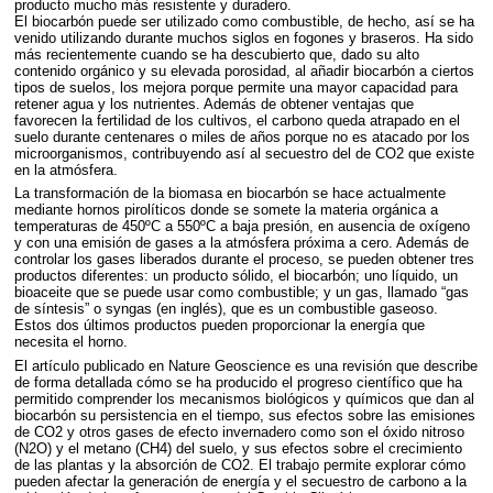
producto mucho más resistente y duradero.
El biocarbón puede ser utilizado como combustible, de hecho, así se ha
venido utilizando durante muchos siglos en fogones y braseros. Ha sido
más recientemente cuando se ha descubierto que, dado su alto
contenido orgánico y su elevada porosidad, al añadir biocarbón a ciertos
tipos de suelos, los mejora porque permite una mayor capacidad para
retener agua y los nutrientes. Además de obtener ventajas que
favorecen la fertilidad de los cultivos, el carbono queda atrapado en el
suelo durante centenares o miles de años porque no es atacado por los
microorganismos, contribuyendo así al secuestro del de CO2 que existe
en la atmósfera.
La transformación de la biomasa en biocarbón se hace actualmente
mediante hornos pirolíticos donde se somete la materia orgánica a
temperaturas de 450ºC a 550ºC a baja presión, en ausencia de oxígeno
y con una emisión de gases a la atmósfera próxima a cero. Además de
controlar los gases liberados durante el proceso, se pueden obtener tres
productos diferentes: un producto sólido, el biocarbón; uno líquido, un
bioaceite que se puede usar como combustible; y un gas, llamado “gas
de síntesis” o syngas (en inglés), que es un combustible gaseoso.
Estos dos últimos productos pueden proporcionar la energía que
necesita el horno.
El artículo publicado en Nature Geoscience es una revisión que describe
de forma detallada cómo se ha producido el progreso científico que ha
permitido comprender los mecanismos biológicos y químicos que dan al
biocarbón su persistencia en el tiempo, sus efectos sobre las emisiones
de CO2 y otros gases de efecto invernadero como son el óxido nitroso
(N2O) y el metano (CH4) del suelo, y sus efectos sobre el crecimiento
de las plantas y la absorción de CO2. El trabajo permite explorar cómo
pueden afectar la generación de energía y el secuestro de carbono a la