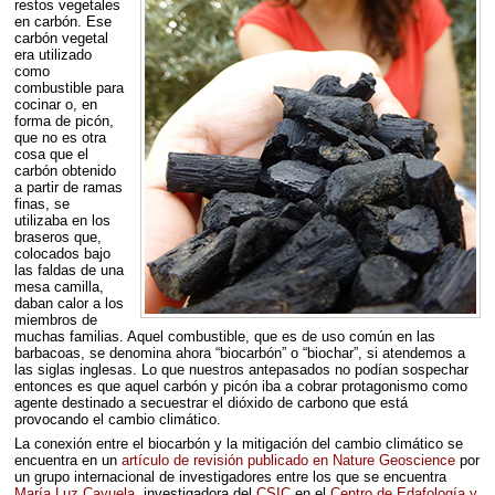
restos vegetales
en carbón. Ese
carbón vegetal
era utilizado
como
combustible para
cocinar o, en
forma de picón,
que no es otra
cosa que el
carbón obtenido
a partir de ramas
finas, se
utilizaba en los
braseros que,
colocados bajo
las faldas de una
mesa camilla,
daban calor a los
miembros de
muchas familias. Aquel combustible, que es de uso común en las
barbacoas, se denomina ahora “biocarbón” o “biochar”, si atendemos a
las siglas inglesas. Lo que nuestros antepasados no podían sospechar
entonces es que aquel carbón y picón iba a cobrar protagonismo como
agente destinado a secuestrar el dióxido de carbono que está
provocando el cambio climático.
La conexión entre el biocarbón y la mitigación del cambio climático se
encuentra en un
artículo de revisión publicado en Nature Geoscience
por
un grupo internacional de investigadores entre los que se encuentra
María Luz Cayuela
, investigadora del
CSIC
en el
Centro de Edafología y