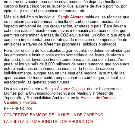
en carne de vacuno, una carne cuya producción deja una huella de
carbono hasta cinco veces superior que la carne de ave o porcino, por
ejemplo, y evitar el desperdicio de comida, etc.
Más allá del ámbito individual,
Sergio Álvarez
habla de las técnicas que
se emplean para determinar la huella de carbono como medida del
impacto ambiental de una organización, empresa o país. Para llevar a
cabo ese cálculo, existen normativas internacionales reconocidas que
permiten determinar la masa de CO2 equivalente, un cálculo que abre el
camino a implementar una estrategia de reducción o compensación de
emisiones a través de diferentes programas, públicos o privados.
Pero, por encima de los cálculos a gran escala, no debemos olvidar que
las empresas e instituciones están sometidas a las leyes de oferta y
demanda, unas leyes que tienen como base a los consumidores. Así
pues, si los ya más de 8.000 millones de seres humanos que poblamos
este planeta nos empeñamos en disminuir la huella de carbono
individualmente, aunque sea en una pequeña medida, la suma de las
aportaciones de todos podría proporcionar un cambio que, al final, nos
agradecerán las generaciones futuras.
Os invito a escuchar a
Sergio Álvarez Gallego
, doctor Ingeniero de
Montes por la Universidad Politécnica de Madrid y Profesor de
Topografía y Sostenibilidad Ambiental en la
Escuela de Caminos
Canales y Puertos
.
REFERENCIAS
:
CONCEPTOS
BASICOS
DE LA
HUELLA
DE
CARBONO
LA
HUELLA
DE
CARBONO
DE
LOS
PRODUCTOS