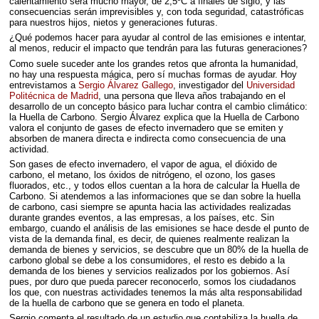
calentamiento será mucho mayor, de 2,5ºC a finales de siglo, y las
consecuencias serán imprevisibles y, con toda seguridad, catastróficas
para nuestros hijos, nietos y generaciones futuras.
¿Qué podemos hacer para ayudar al control de las emisiones e intentar,
al menos, reducir el impacto que tendrán para las futuras generaciones?
Como suele suceder ante los grandes retos que afronta la humanidad,
no hay una respuesta mágica, pero sí muchas formas de ayudar. Hoy
entrevistamos a
Sergio Álvarez Gallego
, investigador del
Universidad
Politécnica de Madrid
, una persona que lleva años trabajando en el
desarrollo de un concepto básico para luchar contra el cambio climático:
la Huella de Carbono. Sergio Álvarez explica que la Huella de Carbono
valora el conjunto de gases de efecto invernadero que se emiten y
absorben de manera directa e indirecta como consecuencia de una
actividad.
Son gases de efecto invernadero, el vapor de agua, el dióxido de
carbono, el metano, los óxidos de nitrógeno, el ozono, los gases
fluorados, etc., y todos ellos cuentan a la hora de calcular la Huella de
Carbono. Si atendemos a las informaciones que se dan sobre la huella
de carbono, casi siempre se apunta hacia las actividades realizadas
durante grandes eventos, a las empresas, a los países, etc. Sin
embargo, cuando el análisis de las emisiones se hace desde el punto de
vista de la demanda final, es decir, de quienes realmente realizan la
demanda de bienes y servicios, se descubre que un 80% de la huella de
carbono global se debe a los consumidores, el resto es debido a la
demanda de los bienes y servicios realizados por los gobiernos. Así
pues, por duro que pueda parecer reconocerlo, somos los ciudadanos
los que, con nuestras actividades tenemos la más alta responsabilidad
de la huella de carbono que se genera en todo el planeta.
Sergio comenta el resultado de un estudio que contabiliza la huella de