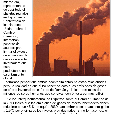
mismo día,
representantes
de casi todo el
planeta, reunidos
en Egipto en la
Conferencia de
las Naciones
Unidas sobre el
Cambio
Climático,
intentaban
ponerse de
acuerdo para
limitar el exceso
de emisiones de
gases de efecto
invernadero que
están
produciendo un
calentamiento
global.
Podríamos pensar que ambos acontecimientos no están relacionados
pero, la realidad es que si no ponemos coto a las emisiones de gases
de efecto invernadero, el futuro de Damián y de los otros miles de
millones de seres humanos que convivan con él va a ser muy difícil.
El Grupo Intergubernamental de Expertos sobre el Cambio Climático de
la
ONU
indica que las emisiones de gases de efecto invernadero deben
reducirse en un 45 % de aquí a 2030 para limitar el calentamiento global
a 1,5°C por encima de los niveles preindustriales. Si no lo hacemos, el