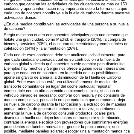
carbono que generan las actividades de los ciudadanos de más de 150
ciudades y aporta información muy importante sobre la forma en la que
cada uno de nosotros contribuye a la huella de carbono durante nuestras
actividades diarias.
¿En qué medida contribuyen las actividades de una persona a su huella
de carbono?
Sergio menciona cuatro componentes principales para una persona que
habite una gran ciudad, como Madrid: el trasporte (10%), la compra de
bienes y servicios (30%), el consumo de electricidad y combustibles de
calefacción (34%) y la alimentación (26%).
Cada uno de esos apartados debe ser analizado individualmente, para
que cada ciudadano conozca cuál es su contribución a la huella de
carbono global y decida qué aspectos puede cambiar para disminuirla.
Ejemplos hay muchos y Sergio nos ofrece algunas ideas interesantes
para que cada uno de nosotros, en la medida de sus posibilidades,
aporte su granito de arena a la disminución de la Huella de Carbono
global. Entre esas ideas está una utilización mayor de medios de
transporte comunitarios en lugar del coche particular, repostar
combustible con un alto contenido en biocombustibles, si el uso de
vehículo privado es necesario; comprar con mesura y no consumir de
manera compulsiva, pensando en que cada bien que compramos deja
su huella de carbono durante la fabricación y la extracción de materias
primas, además de generar desechos que, a su vez, contribuyen a
aumentar la huella de carbono; consumir productos locales para
disminuir la huella que dejan los costes de transporte y distribución;
contratar la energía eléctrica con proveedores que suministren energías
procedentes de fuentes renovables, generar la propia energía, si es
posible, mediante paneles solares; escoger una alimentación menos rica